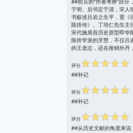
##前言的“作者考辨”部
于明、后书定于清，宋人
书叙述吕岩之生平，置《
陈抟传》。丁培仁先生主
宋代施肩吾历史原型即华
陈抟学派的牙慧，不仅吕
的王老志，还在推销外丹
☆
☆
☆
☆
☆
评分
##补记
☆
☆
☆
☆
☆
评分
##补记
☆
☆
☆
☆
☆
评分
##从历史文献的角度来