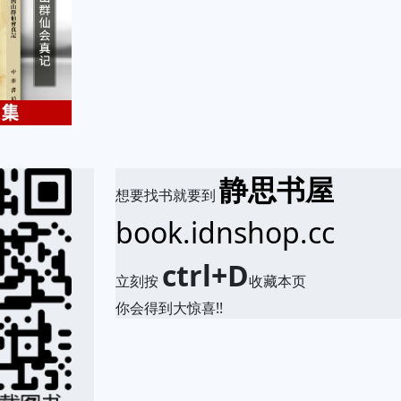
静思书屋
想要找书就要到
book.idnshop.cc
ctrl+D
立刻按
收藏本页
你会得到大惊喜!!