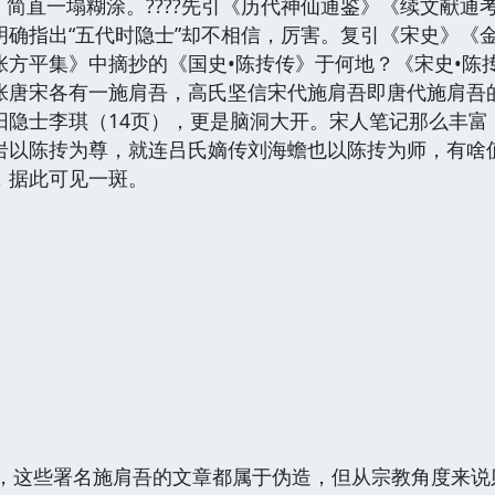
分，简直一塌糊涂。????先引《历代神仙通鉴》《续文献
明确指出“五代时隐士”却不相信，厉害。复引《宋史》《
张方平集》中摘抄的《国史•陈抟传》于何地？《宋史•陈
张唐宋各有一施肩吾，高氏坚信宋代施肩吾即唐代施肩吾
阳隐士李琪（14页），更是脑洞大开。宋人笔记那么丰富
岩以陈抟为尊，就连吕氏嫡传刘海蟾也以陈抟为师，有啥
，据此可见一斑。
说，这些署名施肩吾的文章都属于伪造，但从宗教角度来