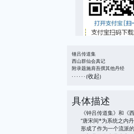
锺吕传道集
西山群仙会真记
附录题施肩吾撰其他丹经
收起
· · · · · · (
)
具体描述
《钟吕传道集》和《
“唐宋间*为系统之内
形成了作为一个流派