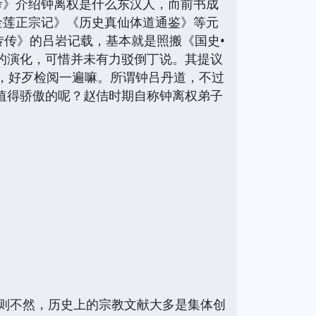
通考》介绍钟离权是什么东汉人，而前书成
金莲正宗记》《历史真仙体道通鉴》等元
抟传》的吕岩记载，基本就是照搬《国史•
的演化，可惜并未有力驳倒丁说。其提议
，好歹检阅一遍嘛。所谓钟吕丹道，不过
值得骄傲的呢？赵佶时期自称钟离权弟子
说则不然，历史上的宗教文献大多是集体创