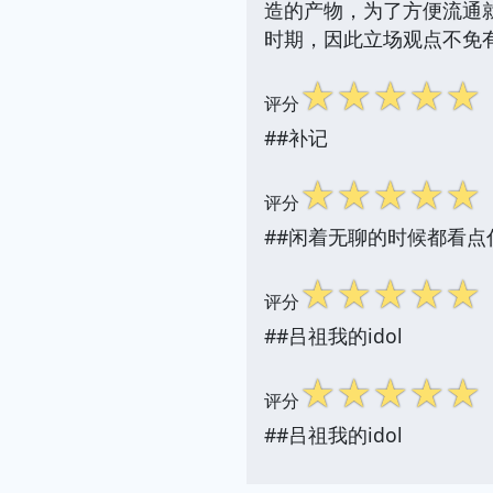
造的产物，为了方便流通
时期，因此立场观点不免
☆
☆
☆
☆
☆
评分
##补记
☆
☆
☆
☆
☆
评分
##闲着无聊的时候都看点
☆
☆
☆
☆
☆
评分
##吕祖我的idol
☆
☆
☆
☆
☆
评分
##吕祖我的idol