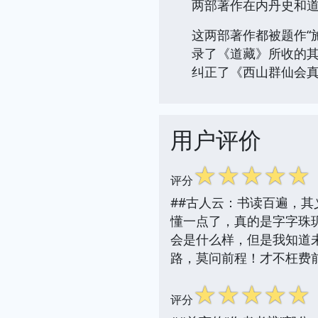
两部著作在内丹史和
这两部著作都被题作“
录了《道藏》所收的其
纠正了《西山群仙会
用户评价
☆
☆
☆
☆
☆
评分
##古人云：书读百遍，
懂一点了，真的是字字珠
会是什么样，但是我知道
路，莫问前程！才不枉费
☆
☆
☆
☆
☆
评分