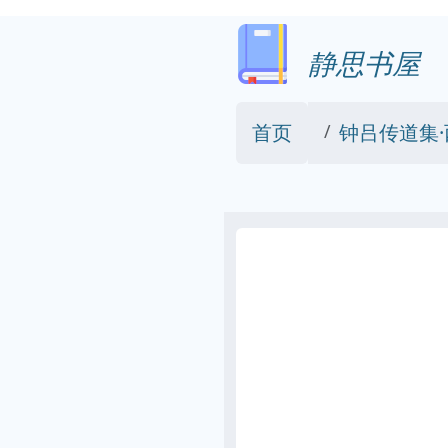
静思书屋
首页
钟吕传道集