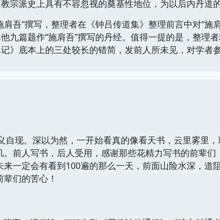
道教宗派史上具有不容忽视的奠基性地位，为以后内丹道
施肩吾”撰写，整理者在《钟吕传道集》整理前言中对“施
他九篇题作“施肩吾”撰写的丹经。值得一提的是，整理
真记》底本上的三处较长的错简，发前人所未见，对学者
其义自现。深以为然，一开始看真的像看天书，云里雾里，
玑。前人写书，后人受用，感谢那些花精力写书的前辈们，
未来一定会有看到100遍的那么一天，前面山险水深，道
前辈们的苦心！