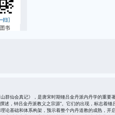
西山群仙会真记》，是唐宋时期锺吕金丹派内丹学的重要
丹撰述，钟吕金丹派教义之宗源”。它们的出现，标志着
的理论基础和体系构架，预示着整个内丹道教的成熟，开