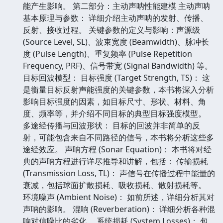
能产生影响。 第二部分：主动声呐性能建模 主动声呐
基本原理与参数： 详细介绍主动声呐的发射、传播、
反射、接收过程。 关键参数的定义与影响：声源级
(Source Level, SL)、波束宽度 (Beamwidth)、脉冲长
度 (Pulse Length)、重复频率 (Pulse Repetition
Frequency, PRF)、信号带宽 (Signal Bandwidth) 等。
目标回波模型： 目标强度 (Target Strength, TS)： 这
是衡量目标反射声能强度的关键参数，本书将深入分析
影响目标强度的因素，如目标尺寸、形状、材料、角
度、频率等，并介绍不同目标的典型目标强度模型。
多途经传播与回波形状： 目标的回波并非简单的反
射，可能包含来自不同路径的信号，本书将分析这些多
途经效应。 声呐方程 (Sonar Equation)： 本书将对经
典的声呐方程进行详尽推导和讲解，包括： 传输损耗
(Transmission Loss, TL)： 声信号在传播过程中能量的
衰减，包括球面扩散损耗、吸收损耗、散射损耗等。
环境噪声 (Ambient Noise)： 如前所述，详细分析其对
声呐的影响。 混响 (Reverberation)： 详细分析各种混
响对信噪比的劣化。 系统损耗 (System Losses)： 包