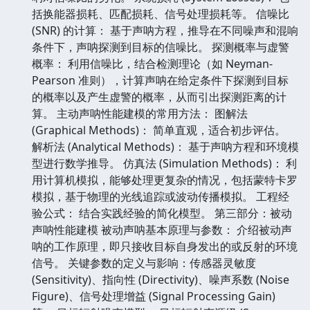
括换能器损耗、匹配损耗、信号处理损耗等。 信噪比
(SNR) 的计算： 基于声呐方程，推导在不同噪声和混响
条件下，声呐探测到目标的信噪比。 探测概率与虚警
概率： 利用信噪比，结合检测理论（如 Neyman-
Pearson 准则），计算声呐在给定条件下探测到目标
的概率以及产生虚警的概率，从而引出探测距离的计
算。 主动声呐性能建模的常用方法： 图解法
(Graphical Methods)： 简单直观，适合初步评估。
解析法 (Analytical Methods)： 基于声呐方程和环境模
型进行数学推导。 仿真法 (Simulation Methods)： 利
用计算机模拟，能够处理更复杂的情况，包括蒙特卡罗
模拟，基于物理的光线追踪或波动传播模拟。 工程经
验公式： 结合实践经验的简化模型。 第三部分：被动
声呐性能建模 被动声呐基本原理与参数： 介绍被动声
呐的工作原理，即只接收目标自身发出的或反射的环境
信号。 关键参数的定义与影响：传感器灵敏度
(Sensitivity)、指向性 (Directivity)、噪声系数 (Noise
Figure)、信号处理增益 (Signal Processing Gain)