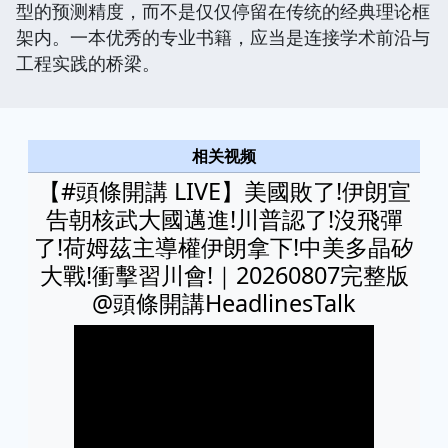
型的预测精度，而不是仅仅停留在传统的经典理论框
架内。一本优秀的专业书籍，应当是连接学术前沿与
工程实践的桥梁。
相关视频
【#頭條開講 LIVE】美國敗了!伊朗宣
告朝核武大國邁進!川普認了!沒飛彈
了!荷姆茲主導權伊朗拿下!中美多晶矽
大戰!衝擊習川會!｜20260807完整版
@頭條開講HeadlinesTalk