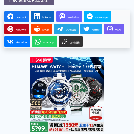
facebook
linkedin
mastodon
messenger
pinterest
reddit
telegram
twitter
viber
vkontakte
whatsapp
复制链接