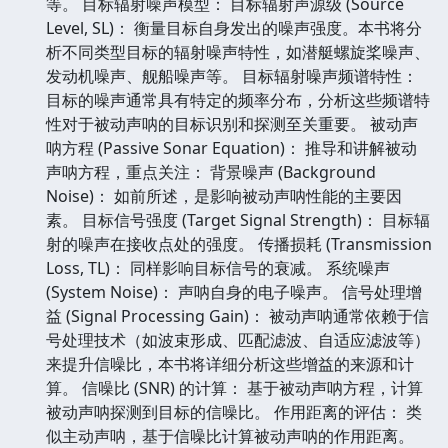
等。 目标辐射噪声模型： 目标辐射声源级 (Source
Level, SL)： 衡量目标自身发出的噪声强度。本书将分
析不同类型目标的辐射噪声特性，如潜艇螺旋桨噪声、
发动机噪声、舰船噪声等。 目标辐射噪声频谱特性：
目标的噪声通常具有特定的频率分布，分析这些频谱特
性对于被动声呐的目标识别和探测至关重要。 被动声
呐方程 (Passive Sonar Equation)： 推导和讲解被动
声呐方程，重点关注： 背景噪声 (Background
Noise)： 如前所述，是影响被动声呐性能的主要因
素。 目标信号强度 (Target Signal Strength)： 目标辐
射的噪声在接收点处的强度。 传播损耗 (Transmission
Loss, TL)： 同样影响目标信号的衰减。 系统噪声
(System Noise)： 声呐自身的电子噪声。 信号处理增
益 (Signal Processing Gain)： 被动声呐通常依赖于信
号处理技术（如波束形成、匹配滤波、自适应滤波等）
来提升信噪比，本书将详细分析这些增益的来源和计
算。 信噪比 (SNR) 的计算： 基于被动声呐方程，计算
被动声呐探测到目标的信噪比。 作用距离的评估： 类
似主动声呐，基于信噪比计算被动声呐的作用距离。