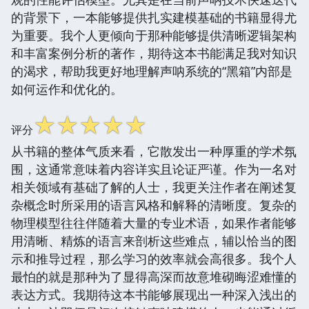
的背景下，一本能够提供扎实建模基础的书籍显得尤
为重要。我个人更倾向于那种能够提供清晰逻辑架构
和丰富案例分析的著作，期待这本书能满足我对知识
的渴求，帮助我更好地理解声呐系统的“黑箱”内部是
如何运作和优化的。
☆
☆
☆
☆
☆
评分
从书籍的整体气质来看，它散发出一种厚重的学术氛
围，这通常意味着内容详实且论证严谨。作为一名对
相关领域有基础了解的人士，我更关注作者在阐述复
杂概念时所采用的语言风格和解释的清晰度。复杂的
物理模型往往伴随着大量的专业术语，如果作者能够
用清晰、精炼的语言来剖析这些难点，辅以恰当的图
示和推导过程，那么学习的效率就会高很多。我个人
最怕的就是那种为了显得高深而故意堆砌晦涩难懂的
表达方式。我期待这本书能够展现出一种深入浅出的