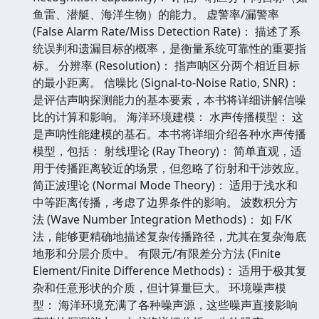
鱼雷、潜艇、海洋生物）的能力。 虚警率/漏警率
(False Alarm Rate/Miss Detection Rate)： 描述了系
统误判和遗漏目标的概率，是衡量系统可靠性的重要指
标。 分辨率 (Resolution)： 指声呐区分两个相近目标
的最小距离。 信噪比 (Signal-to-Noise Ratio, SNR)：
是评估声呐探测能力的基本要素，本书将详细讲解信噪
比的计算和影响。 海洋环境建模： 水声传播模型： 这
是声呐性能建模的基石。本书将详细介绍各种水声传播
模型，包括： 射线理论 (Ray Theory)： 简单直观，适
用于传播距离较近的场景，但忽略了衍射和干涉效应。
简正波理论 (Normal Mode Theory)： 适用于浅水和
中等距离传播，考虑了边界条件的影响。 波数积分方
法 (Wave Number Integration Methods)： 如 F/K
法，能够更精确地描述复杂传播路径，尤其在复杂海底
地形和分层介质中。 有限元/有限差分方法 (Finite
Element/Finite Difference Methods)： 适用于极其复
杂和任意形状的介质，但计算量巨大。 环境噪声模
型： 海洋环境充满了各种噪声源，这些噪声直接影响