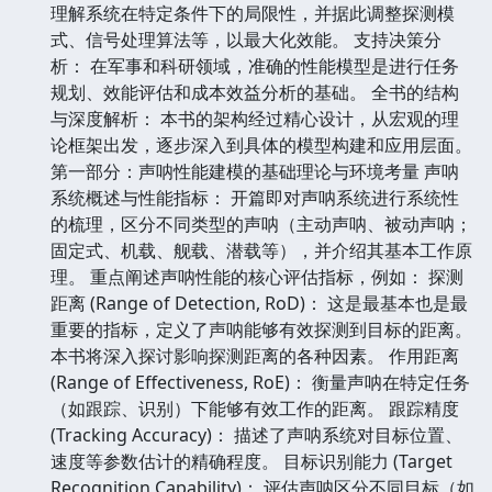
理解系统在特定条件下的局限性，并据此调整探测模
式、信号处理算法等，以最大化效能。 支持决策分
析： 在军事和科研领域，准确的性能模型是进行任务
规划、效能评估和成本效益分析的基础。 全书的结构
与深度解析： 本书的架构经过精心设计，从宏观的理
论框架出发，逐步深入到具体的模型构建和应用层面。
第一部分：声呐性能建模的基础理论与环境考量 声呐
系统概述与性能指标： 开篇即对声呐系统进行系统性
的梳理，区分不同类型的声呐（主动声呐、被动声呐；
固定式、机载、舰载、潜载等），并介绍其基本工作原
理。 重点阐述声呐性能的核心评估指标，例如： 探测
距离 (Range of Detection, RoD)： 这是最基本也是最
重要的指标，定义了声呐能够有效探测到目标的距离。
本书将深入探讨影响探测距离的各种因素。 作用距离
(Range of Effectiveness, RoE)： 衡量声呐在特定任务
（如跟踪、识别）下能够有效工作的距离。 跟踪精度
(Tracking Accuracy)： 描述了声呐系统对目标位置、
速度等参数估计的精确程度。 目标识别能力 (Target
Recognition Capability)： 评估声呐区分不同目标（如