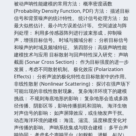
被动声呐性能建模的常用方法： 概率密度函数
(Probability Density Function, PDF) 方法： 描述目标
信号和背景噪声的统计特性。 统计信号处理方法： 如
最大似然估计、最小均方误差估计等。 空间滤波与阵
列处理： 利用多传感器阵列进行波束形成，抑制噪
声，增强目标信号。 时域与频域分析： 分析目标信号
和噪声的时域及频域特征。 第四部分：高级声呐性能
建模技术与应用 目标散射与回声特性深入研究： 声呐
截面 (Sonar Cross Section)： 作为目标强度的进一步
发展，考虑不同散射机制。 极化效应 (Polarization
Effects)： 分析声波的极化特性在目标散射中的作用。
非线性散射 (Nonlinear Scattering)： 探讨在强声场下
可能出现的非线性散射现象。 复杂海洋环境下的建模
挑战： 不规则海底地形的影响： 复杂地形会造成多路
径传播、阴影区等，影响传播损耗和混响。 海洋生物
对声信号的影响： 如声屏障效应，或生物发声干扰。
动态海洋环境的建模： 海流、湍流、温度梯度变化对
声传播的影响。 声呐系统集成与联合建模： 多平台声
呐协同： 考虑多个声呐平台（如舰船、潜艇、AUV）