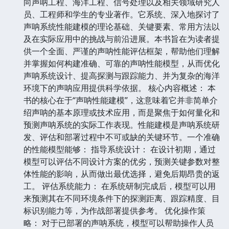
向声呐工程、海洋工程、信号处理以及相关领域研究人
员、工程师和学生的专业著作。它系统、深入地探讨了
声呐系统性能建模的理论基础、关键要素、常用方法以
及在实际应用中的挑战与前沿进展。本书旨在为读者提
供一个全面、严谨的声呐性能评估框架，帮助他们理解
并掌握如何构建准确、可靠的声呐性能模型，从而优化
声呐系统设计、提高探测与跟踪能力、并为复杂的海洋
环境下的声呐应用提供科学依据。 核心内容概述： 本
书的核心在于“声呐性能建模”，这意味着它并非简单介
绍声呐的基本原理或技术应用，而是聚焦于如何量化和
预测声呐系统的实际工作表现。性能建模是声呐系统研
发、评估和部署过程中不可或缺的关键环节。一个准确
的性能模型能够： 指导系统设计： 在设计初期，通过
模型可以评估不同设计方案的优劣，预测关键参数对整
体性能的影响，从而做出最优选择，避免后期昂贵的返
工。 评估系统能力： 在系统研制完成后，模型可以用
来预测其在不同环境条件下的探测距离、跟踪精度、目
标识别能力等，为作战部署提供参考。 优化操作策
略： 对于已部署的声呐系统，模型可以帮助操作人员