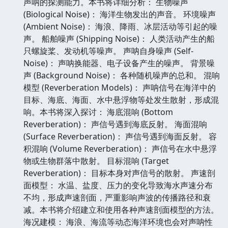
声呐的探测能力。本书将详细分析： 生物噪声
(Biological Noise)： 海洋生物发出的声音。 环境噪声
(Ambient Noise)： 海浪、降雨、冰层活动等引起的噪
声。 船舶噪声 (Shipping Noise)： 人类活动产生的船
只螺旋桨、发动机等噪声。 声呐自身噪声 (Self-
Noise)： 声呐换能器、电子设备产生的噪声。 背景噪
声 (Background Noise)： 各种随机噪声的总和。 混响
模型 (Reverberation Models)： 声呐信号在海洋中的
目标、海底、海面、水中悬浮物等处发生散射，形成混
响。本书将深入探讨： 海底混响 (Bottom
Reverberation)： 声信号遇到海底反射。 海面混响
(Surface Reverberation)： 声信号遇到海面反射。 容
积混响 (Volume Reverberation)： 声信号在水中悬浮
物或生物群落中散射。 目标混响 (Target
Reverberation)： 目标本身对声信号的散射。 声速剖
面模型： 水温、盐度、压力的变化导致海水声速分布
不均，形成声速剖面，严重影响声波的传播路径和衰
减。本书将介绍建立和使用各种声速剖面模型的方法。
海况建模： 海浪、海流等动态海洋环境也会对声呐性