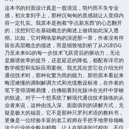
这本书的封面设计真是一股清流，简约而不失专业
感，初次拿到手上，那种沉甸甸的质感就让人觉得内
容一定扎实。我原本是抱着“学点新东西”的心态翻开
的，没想到它在基础概念的阐述上做得如此深入透
彻。比如，它对网络架构的演进那一章，作者没有停
留在高层概念的描述，而是细致地剖析了从2G到5G
乃至未来6G的每一步技术飞跃背后的驱动力，无论
是频谱效率的提升，还是延迟的降低，都配有详尽的
数学模型和实际应用案例。我尤其欣赏它在介绍光纤
通信技术时，那种化繁为简的能力。那些原本看起来
晦涩难懂的调制解调方式和光缆敷设标准，在作者的
笔下变得清晰易懂，仿佛能看到光脉冲在光纤中穿梭
的轨迹。对于一个想系统了解现代通信技术脉络的从
业者来说，这种由浅入深、面面俱到的讲解方式，无
疑是极大的福音。它不是那种只罗列术语的教科书，
更像是一位经验丰富的老工程师在手把手地带你领略
这个行业的全貌与精髓，让人在阅读的过程中，不仅