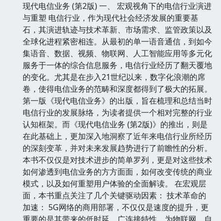
现代电信业务 (第2版) 一、 宏观视角下的电信行业演进
与重塑 电信行业，作为现代社会经济发展的重要基
石，其演进轨迹与技术革新、市场需求、监管政策以及
全球化进程紧密相连。从最初的单一语音通信，到如今
集语音、数据、视频、物联网、人工智能应用等多元化
服务于一体的综合信息服务，电信行业经历了翻天覆地
的变化。尤其是在步入21世纪以来，数字化浪潮的席
卷，使得电信业务的范畴和深度都得到了极大的拓展。
第一版《现代电信业务》的出版，旨在梳理和总结当时
电信行业的发展脉络，为读者提供一个相对完整的行业
认知框架。而《现代电信业务 (第2版)》的推出，则是
在此基础上，更加深入地洞察了近年来电信行业所经历
的深刻变革，并对未来发展趋势进行了前瞻性的分析。
本书不仅仅是对技术进步的简单罗列，更是对这些技术
如何渗透到电信业务的方方面面，如何改变传统的商业
模式，以及如何重塑用户体验的全面解读。 在宏观层
面，本书重点关注了几个关键驱动因素： 技术革命的
加速： 5G网络的商用部署，不仅仅是速度的提升，更
重要的是其带来的低时延、广连接特性，为物联网、自