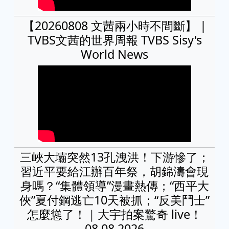
【20260808 文茜兩小時不間斷】 |
TVBS文茜的世界周報 TVBS Sisy's
World News
三峽大壩突然13孔洩洪！下游慘了；
習近平要給江辦百年祭，胡錦濤會現
身嗎？“集體領導”漫畫熱傳；“西平大
俠”夏付鋼逃亡10天被抓；“反美鬥士”
怎麼慫了！｜大宇拍案驚奇 live！
08.08.2026