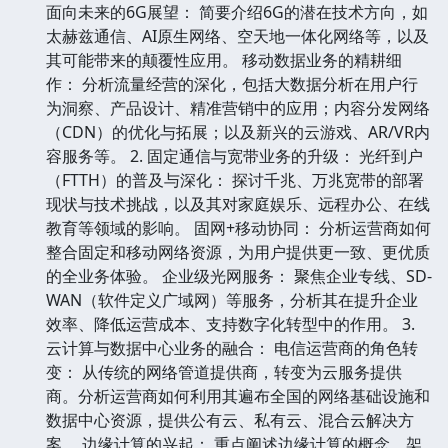
面向未来的6G展望： 简要介绍6G的潜在技术方向，如
太赫兹通信、AI原生网络、空天地一体化网络等，以及
其可能带来的颠覆性应用。 移动数据业务的精耕细
作： 分析流量经营的深化，包括大数据分析在用户行
为洞察、产品设计、精准营销中的应用；内容分发网络
（CDN）的优化与拓展；以及新兴的云游戏、AR/VR内
容服务等。 2. 固定通信与宽带业务的升级： 光纤到户
（FTTH）的普及与深化： 探讨千兆、万兆宽带的部署
现状与技术挑战，以及其对家庭娱乐、远程办公、在线
教育等领域的影响。 固网+移动协同： 分析运营商如何
整合固定和移动网络资源，为用户提供更一致、更优质
的全业务体验。 企业级光网服务： 聚焦企业专线、SD-
WAN（软件定义广域网）等服务，分析其在提升企业
效率、降低运营成本、支持数字化转型中的作用。 3.
云计算与数据中心业务的融合： 电信运营商的角色转
变： 从传统的网络管道提供商，转变为云服务提供
商。分析运营商如何利用其遍布全国的网络基础设施和
数据中心资源，提供公有云、私有云、混合云解决方
案。 边缘计算的兴起： 重点阐述边缘计算的概念、架