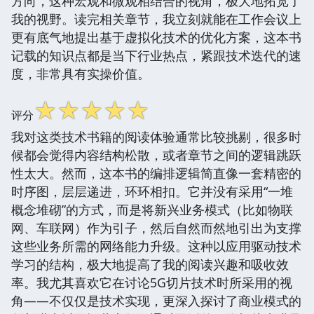
方向，这种宏观和微观相结合的视角，极大地拓宽了
我的视野。读完相关章节，我立刻就能在工作会议上
更有底气地提出基于虚拟化技术的优化方案，这本书
记载的知识点都是当下行业热点，紧跟技术迭代的速
度，非常具有实操价值。
☆
☆
☆
☆
☆
评分
我对这类技术书籍的阅读体验通常比较挑剔，很多时
候都会觉得内容结构松散，或者章节之间的逻辑跳跃
性太大。然而，这本书的编排逻辑简直像一套精密的
时序图，层层递进，环环相扣。它并没有采用“一堆
概念堆砌”的方式，而是将新兴业务模式（比如物联
网、车联网）作为引子，然后自然而然地引出为支撑
这些业务所需的网络能力升级。这种以应用驱动技术
学习的结构，极大地提高了我的阅读兴趣和吸收效
率。我尤其喜欢它在讨论5G切片技术时所采用的视
角——不仅仅是技术实现，更深入探讨了商业模式的