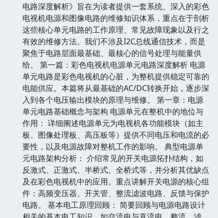
电路深度解析》旨在为读者提供一套系统、深入的彩色
电视机电源和图像电路的维修知识体系，重点在于剖析
这些核心单元电路的工作原理、常见故障现象以及行之
有效的维修方法。我们不涉及I2C总线通信技术，而是
聚焦于电路层面最基础、最核心的信号处理与能量供
给。 第一篇：彩色电视机电源单元电路深度解析 电源
单元电路是彩色电视机的心脏，为整机提供稳定可靠的
电能供应。本篇将从最基础的AC/DC转换开始，逐步深
入到各个电压输出模块的原理与维修。 第一章：电源
单元电路基础概念与架构 电源单元在整机中的地位与
作用： 详细阐述电源单元为电视机各功能模块（如主
板、图像处理板、高压板等）提供不同电压和电流的必
要性，以及电源故障对整机工作的影响。 典型电源单
元电路架构分析： 介绍常见的开关电源拓扑结构，如
反激式、正激式、半桥式、全桥式等，并分析其优缺点
及在彩色电视机中的应用。重点讲解开关电源的核心组
件：高频变压器、开关管、整流滤波电路、反馈与保护
电路。 基本电工原理回顾： 简要回顾与电源电路设计
相关的基本电工知识，如交流电与直流电、整流、滤