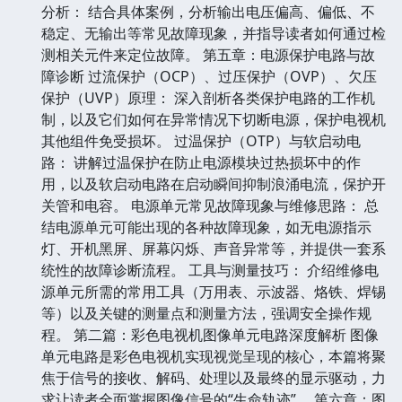
分析： 结合具体案例，分析输出电压偏高、偏低、不
稳定、无输出等常见故障现象，并指导读者如何通过检
测相关元件来定位故障。 第五章：电源保护电路与故
障诊断 过流保护（OCP）、过压保护（OVP）、欠压
保护（UVP）原理： 深入剖析各类保护电路的工作机
制，以及它们如何在异常情况下切断电源，保护电视机
其他组件免受损坏。 过温保护（OTP）与软启动电
路： 讲解过温保护在防止电源模块过热损坏中的作
用，以及软启动电路在启动瞬间抑制浪涌电流，保护开
关管和电容。 电源单元常见故障现象与维修思路： 总
结电源单元可能出现的各种故障现象，如无电源指示
灯、开机黑屏、屏幕闪烁、声音异常等，并提供一套系
统性的故障诊断流程。 工具与测量技巧： 介绍维修电
源单元所需的常用工具（万用表、示波器、烙铁、焊锡
等）以及关键的测量点和测量方法，强调安全操作规
程。 第二篇：彩色电视机图像单元电路深度解析 图像
单元电路是彩色电视机实现视觉呈现的核心，本篇将聚
焦于信号的接收、解码、处理以及最终的显示驱动，力
求让读者全面掌握图像信号的“生命轨迹”。 第六章：图