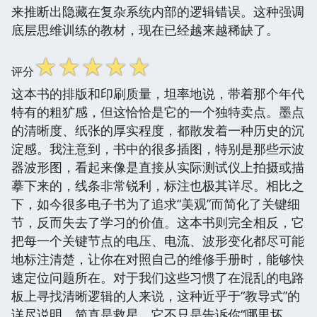
来推断出隐藏在复杂系统内部的逻辑错误。这种强调
底层思维训练的教材，现在已经越来越稀缺了。
☆
☆
☆
☆
☆
评分
这本书的排版和印刷质量，坦率地说，带着那个年代
特有的粗犷感，但这恰恰是它的一个独特卖点。墨点
的清晰度、纸张的厚实程度，都散发着一种历史的沉
淀感。我注意到，书中的很多插图，特别是那些示波
器波形图，看起来像是直接从实际测试仪上拍摄或描
摹下来的，线条非常锐利，标注也极其详尽。相比之
下，如今很多电子书为了追求“美观”而简化了关键细
节，反而失去了学习的价值。这本书则完全相反，它
把每一个关键节点的电压、电流、波形变化都尽可能
地标注清楚，让你在对照自己的维修手册时，能够快
速定位问题所在。对于我们这些习惯了在混乱的电路
板上寻找清晰逻辑的人来说，这种近乎于“教导式”的
详尽说明，简直是救星。它不只是告诉你“哪里坏