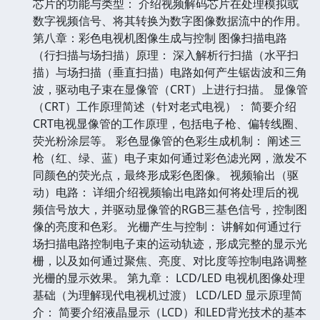
芯片的功能与类型： 介绍视频解码芯片在处理模拟或
数字视频信号、将其转换为数字图像数据流中的作用。
第八章：彩色电视机图像生成与控制 图像扫描电路
（行扫描与场扫描）原理： 深入解析行扫描（水平扫
描）与场扫描（垂直扫描）电路如何产生锯齿波和三角
波，驱动电子束在显像管（CRT）上进行扫描。 显像管
（CRT）工作原理简述（针对老式电视）： 简要介绍
CRT电视显像管的工作原理，包括电子枪、偏转线圈、
荧光粉涂层等。 彩色显像管的色彩生成机制： 阐述三
枪（红、绿、蓝）电子束如何通过彩色滤光网，激发不
同颜色的荧光点，最终形成彩色图像。 视频输出（驱
动）电路： 详细介绍视频输出电路如何将处理后的视
频信号放大，并驱动显像管的RGB三基色信号，控制图
像的亮度和色彩。 光栅产生与控制： 讲解如何通过行
场扫描电路控制电子束的运动轨迹，形成完整的显示光
栅，以及如何通过聚焦、亮度、对比度等控制电路调整
光栅的显示效果。 第九章： LCD/LED 电视机图像处理
基础（为理解现代电视机过渡） LCD/LED 显示原理简
介： 简要介绍液晶显示（LCD）和LED背光技术的基本