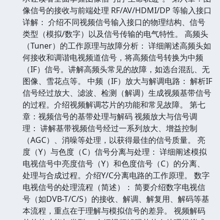
像信号的接收与前端处理 RF/AV/HDMI/DP 等输入接口
详解： 介绍不同视频信号输入接口的物理结构、信号
类型（模拟/数字）以及信号传输的电气特性。 高频头
（Tuner）的工作原理与故障分析： 详细阐述高频头如
何接收和调谐电视频道信号，将高频信号转换为中频
（IF）信号。讲解高频头常见的故障，如选台混乱、无
图像、雪花点等。 中频（IF）放大与解调电路： 解析IF
信号经过放大、滤波、检测（解调）生成视频基带信号
的过程。介绍视频解调芯片的功能和常见故障。 第七
章：视频信号的基带处理与解码 视频放大与信号调
理： 讲解基带视频信号经过一系列放大、增益控制
（AGC）、消噪等处理，以获得最佳的信号质量。 亮
度（Y）与色度（C）信号分离与处理： 详细阐述模拟
电视信号中亮度信号（Y）和色度信号（C）的分离、
处理与合成过程。介绍Y/C分离电路的工作原理。 数字
电视信号的处理流程（简述）： 简要介绍数字电视信
号（如DVB-T/C/S）的接收、解调、解复用、解码等基
本流程，重点在于理解与模拟信号的差异。 视频解码