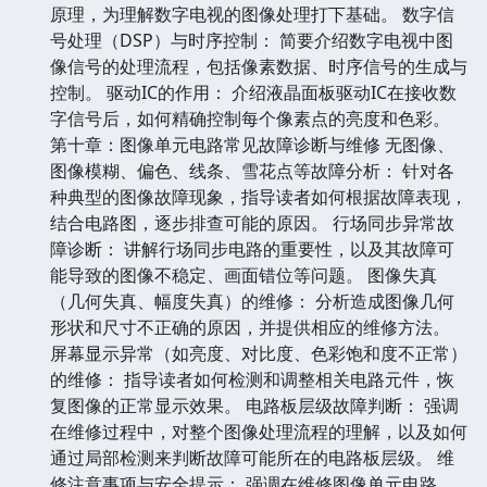
原理，为理解数字电视的图像处理打下基础。 数字信
号处理（DSP）与时序控制： 简要介绍数字电视中图
像信号的处理流程，包括像素数据、时序信号的生成与
控制。 驱动IC的作用： 介绍液晶面板驱动IC在接收数
字信号后，如何精确控制每个像素点的亮度和色彩。
第十章：图像单元电路常见故障诊断与维修 无图像、
图像模糊、偏色、线条、雪花点等故障分析： 针对各
种典型的图像故障现象，指导读者如何根据故障表现，
结合电路图，逐步排查可能的原因。 行场同步异常故
障诊断： 讲解行场同步电路的重要性，以及其故障可
能导致的图像不稳定、画面错位等问题。 图像失真
（几何失真、幅度失真）的维修： 分析造成图像几何
形状和尺寸不正确的原因，并提供相应的维修方法。
屏幕显示异常（如亮度、对比度、色彩饱和度不正常）
的维修： 指导读者如何检测和调整相关电路元件，恢
复图像的正常显示效果。 电路板层级故障判断： 强调
在维修过程中，对整个图像处理流程的理解，以及如何
通过局部检测来判断故障可能所在的电路板层级。 维
修注意事项与安全提示： 强调在维修图像单元电路