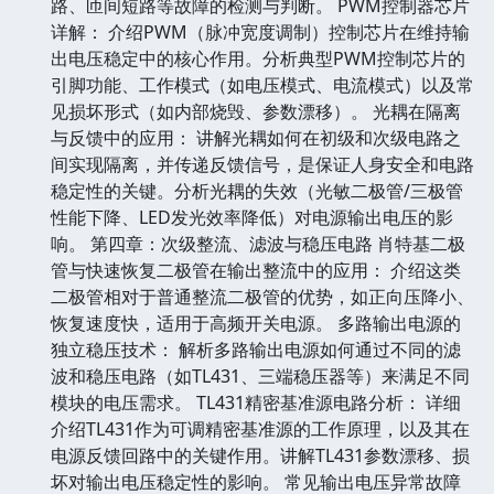
路、匝间短路等故障的检测与判断。 PWM控制器芯片
详解： 介绍PWM（脉冲宽度调制）控制芯片在维持输
出电压稳定中的核心作用。分析典型PWM控制芯片的
引脚功能、工作模式（如电压模式、电流模式）以及常
见损坏形式（如内部烧毁、参数漂移）。 光耦在隔离
与反馈中的应用： 讲解光耦如何在初级和次级电路之
间实现隔离，并传递反馈信号，是保证人身安全和电路
稳定性的关键。分析光耦的失效（光敏二极管/三极管
性能下降、LED发光效率降低）对电源输出电压的影
响。 第四章：次级整流、滤波与稳压电路 肖特基二极
管与快速恢复二极管在输出整流中的应用： 介绍这类
二极管相对于普通整流二极管的优势，如正向压降小、
恢复速度快，适用于高频开关电源。 多路输出电源的
独立稳压技术： 解析多路输出电源如何通过不同的滤
波和稳压电路（如TL431、三端稳压器等）来满足不同
模块的电压需求。 TL431精密基准源电路分析： 详细
介绍TL431作为可调精密基准源的工作原理，以及其在
电源反馈回路中的关键作用。讲解TL431参数漂移、损
坏对输出电压稳定性的影响。 常见输出电压异常故障