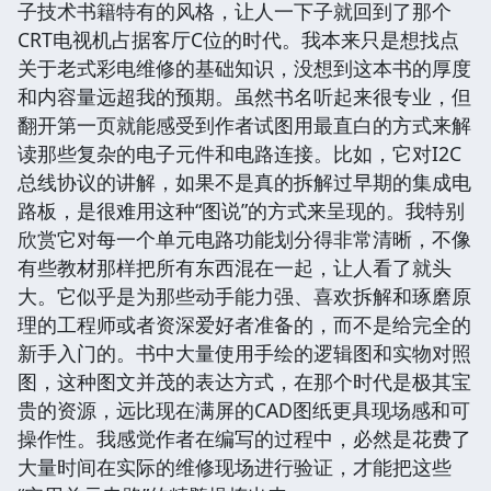
子技术书籍特有的风格，让人一下子就回到了那个
CRT电视机占据客厅C位的时代。我本来只是想找点
关于老式彩电维修的基础知识，没想到这本书的厚度
和内容量远超我的预期。虽然书名听起来很专业，但
翻开第一页就能感受到作者试图用最直白的方式来解
读那些复杂的电子元件和电路连接。比如，它对I2C
总线协议的讲解，如果不是真的拆解过早期的集成电
路板，是很难用这种“图说”的方式来呈现的。我特别
欣赏它对每一个单元电路功能划分得非常清晰，不像
有些教材那样把所有东西混在一起，让人看了就头
大。它似乎是为那些动手能力强、喜欢拆解和琢磨原
理的工程师或者资深爱好者准备的，而不是给完全的
新手入门的。书中大量使用手绘的逻辑图和实物对照
图，这种图文并茂的表达方式，在那个时代是极其宝
贵的资源，远比现在满屏的CAD图纸更具现场感和可
操作性。我感觉作者在编写的过程中，必然是花费了
大量时间在实际的维修现场进行验证，才能把这些