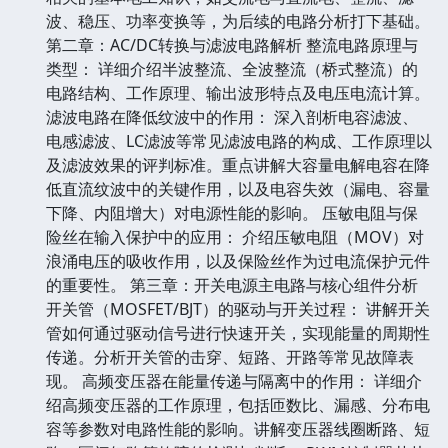
波、稳压、功率变换等，为后续的电路分析打下基础。
第二章：AC/DC转换与滤波电路解析 整流电路原理与
类型： 详细介绍半波整流、全波整流（桥式整流）的
电路结构、工作原理、输出波形特点及电压电流计算。
滤波电路在降低纹波中的作用： 深入剖析电容滤波、
电感滤波、LC滤波等常见滤波电路的构成、工作原理以
及滤波效果的评判标准。重点讲解大容量电解电容在降
低直流纹波中的关键作用，以及电容失效（漏电、容量
下降、内阻增大）对电源性能的影响。 压敏电阻与保
险丝在输入保护中的应用： 介绍压敏电阻（MOV）对
浪涌电压的吸收作用，以及保险丝作为过电流保护元件
的重要性。 第三章：开关电源主电路与核心组件分析
开关管（MOSFET/BJT）的驱动与开关过程： 讲解开关
管如何通过驱动信号进行快速开关，实现能量的周期性
传递。分析开关管的击穿、短路、开路等常见故障表
现。 高频变压器在能量传递与隔离中的作用： 详细介
绍高频变压器的工作原理，包括匝数比、漏感、分布电
容等参数对电路性能的影响。讲解变压器线圈断路、短