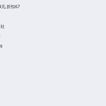
4元,折扣67
版社
1
9