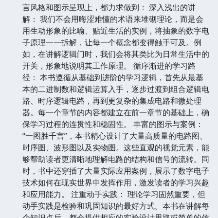
言风格和图示呈现上，都力求做到： 深入浅出的讲
解： 我们不会用晦涩难懂的术语来堆砌理论，而是会
用生动形象的比喻、贴近生活的实例，将抽象的数字电
子原理一一拆解，让每一个概念都变得触手可及。例
如，在讲解逻辑门时，我们会将其类比为日常生活中的
开关，形象地说明其工作原理。 循序渐进的学习路
径： 本书遵循从基础到进阶的学习逻辑，首先从最基
本的二进制数和逻辑运算入手，逐步过渡到组合逻辑电
路、时序逻辑电路，再到更复杂的集成电路和微处理
器。每一个章节的内容都建立在前一章节的基础上，确
保学习过程的连贯性和稳固性。 丰富的图示与案例：
“一图胜千言”，本书精心设计了大量高质量的电路图、
时序图、波形图以及实物图。这些直观的视觉元素，能
够帮助读者更清晰地理解电路的结构和信号的流转。同
时，书中还穿插了大量实际应用案例，展示了数字电子
技术如何在现实世界中发挥作用，激发读者的学习兴趣
和应用能力。 注重动手实践： 理论学习固然重要，但
动手实践是检验和巩固知识的最好方式。本书在讲解每
个知识点后，都会提供相应的实验设计思路或简单的仿