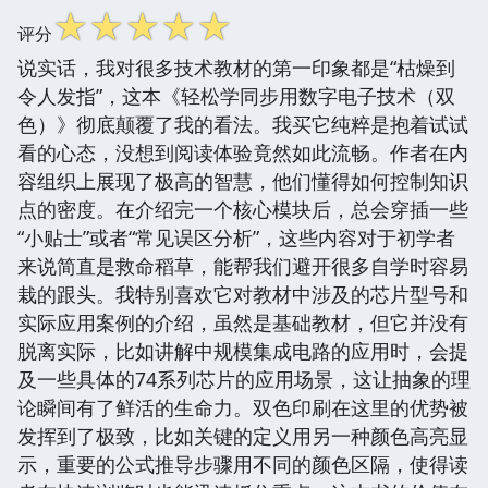
☆
☆
☆
☆
☆
评分
说实话，我对很多技术教材的第一印象都是“枯燥到
令人发指”，这本《轻松学同步用数字电子技术（双
色）》彻底颠覆了我的看法。我买它纯粹是抱着试试
看的心态，没想到阅读体验竟然如此流畅。作者在内
容组织上展现了极高的智慧，他们懂得如何控制知识
点的密度。在介绍完一个核心模块后，总会穿插一些
“小贴士”或者“常见误区分析”，这些内容对于初学者
来说简直是救命稻草，能帮我们避开很多自学时容易
栽的跟头。我特别喜欢它对教材中涉及的芯片型号和
实际应用案例的介绍，虽然是基础教材，但它并没有
脱离实际，比如讲解中规模集成电路的应用时，会提
及一些具体的74系列芯片的应用场景，这让抽象的理
论瞬间有了鲜活的生命力。双色印刷在这里的优势被
发挥到了极致，比如关键的定义用另一种颜色高亮显
示，重要的公式推导步骤用不同的颜色区隔，使得读