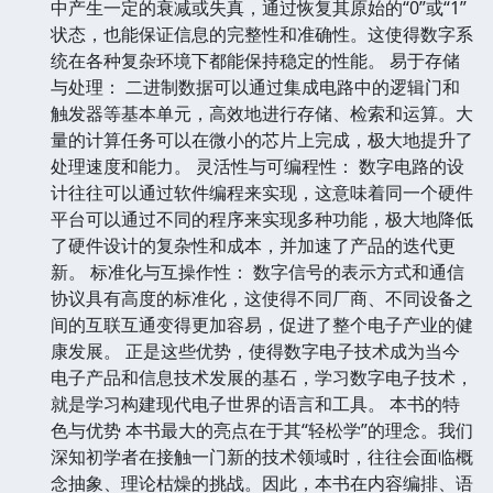
中产生一定的衰减或失真，通过恢复其原始的“0”或“1”
状态，也能保证信息的完整性和准确性。这使得数字系
统在各种复杂环境下都能保持稳定的性能。 易于存储
与处理： 二进制数据可以通过集成电路中的逻辑门和
触发器等基本单元，高效地进行存储、检索和运算。大
量的计算任务可以在微小的芯片上完成，极大地提升了
处理速度和能力。 灵活性与可编程性： 数字电路的设
计往往可以通过软件编程来实现，这意味着同一个硬件
平台可以通过不同的程序来实现多种功能，极大地降低
了硬件设计的复杂性和成本，并加速了产品的迭代更
新。 标准化与互操作性： 数字信号的表示方式和通信
协议具有高度的标准化，这使得不同厂商、不同设备之
间的互联互通变得更加容易，促进了整个电子产业的健
康发展。 正是这些优势，使得数字电子技术成为当今
电子产品和信息技术发展的基石，学习数字电子技术，
就是学习构建现代电子世界的语言和工具。 本书的特
色与优势 本书最大的亮点在于其“轻松学”的理念。我们
深知初学者在接触一门新的技术领域时，往往会面临概
念抽象、理论枯燥的挑战。因此，本书在内容编排、语