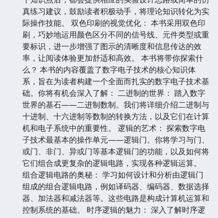
真练习建议，鼓励读者积极动手，将理论知识转化为实
际操作技能。 双色印刷的视觉优化： 本书采用双色印
刷，巧妙地运用颜色区分不同的信号线、元件类型或重
要标识，进一步增强了图示的清晰度和信息传达的效
率，让阅读体验更加舒适和高效。 本书将带你探索什
么？ 本书的内容覆盖了数字电子技术的核心知识体
系，旨在为读者构建一个全面而扎实的数字电子技术基
础。你将有机会深入了解： 二进制的世界： 踏入数字
世界的基石——二进制数制。我们将详细介绍二进制与
十进制、十六进制等数制的转换方法，以及它们在计算
机和电子系统中的重要性。 逻辑的艺术： 探索数字电
子技术最基本的操作单元——逻辑门。你将学习与门、
或门、非门、异或门等基本逻辑门的功能，以及如何将
它们组合成更复杂的逻辑电路，实现各种逻辑运算。
组合逻辑电路的奥秘： 学习如何设计和分析由逻辑门
组成的组合逻辑电路，例如译码器、编码器、数据选择
器、加法器和减法器等。这些电路是构成计算机运算和
控制系统的基础。 时序逻辑的魅力： 深入了解时序逻