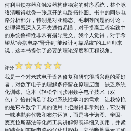
何利用锁存器和触发器构建稳定的时序系统，整个脉
络清晰得就像一张展开的电路拓扑图。书中的同步电
路分析部分，特别是对亚稳态、毛刺等问题的讨论，
处理得既深入又不失通俗易懂，对于提高工程实践中
的系统鲁棒性非常有指导意义。我个人觉得，对于希
望从“会搭电路”晋升到“能设计可靠系统”的工程师来
说，这本书提供了必要的理论深度和工程视角。
☆
☆
☆
☆
☆
评分
我是一个对老式电子设备修复和研究很感兴趣的爱好
者，对数字电子的理解多停留在原理层面，缺乏系统
化训练。这本《轻松学同步用数字电子技术（双
色）》恰好满足了我对系统性学习的需求。让我惊艳
的是它在数学工具的使用上把握得非常到位，它没有
一味地抛弃代数和布尔运算，而是将卡诺图、奎因-
麦克拉斯基法等化简工具讲解得既详细又实用，并紧
密结合到实际电路的优化过程中。它清晰地展示了如