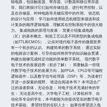
辑电路，包括触发器、寄存器、计数器和移位寄存器
等。我们将探讨它们如何存储信息、进行时序控制，以
及在存储器、时钟电路等关键应用中的作用。 状态机
的设计与应用： 学习如何使用状态机模型来描述和设
计复杂的顺序逻辑电路，理解其在控制系统中的强大能
力。 集成电路的原理与发展： 简要介绍集成电路
（IC）的基本概念、制造工艺以及不同类型的集成电路
（如TTL和CMOS），让你对现代电子器件的微观世界
有一个初步的认识。 构建简单的数字系统： 通过实际
的电路设计案例，引导你如何将所学的知识融会贯通，
构建出能够完成特定功能的简单数字系统。 现代数字
电子技术的发展趋势（初步了解）： 简要触及一些现
代数字电子技术的发展方向，如FPGA、CPLD等可编程
逻辑器件，以及数字信号处理器（DSP）等，为读者打
开进一步探索的视野。 谁适合阅读本书？ 本书适合广
泛的读者群体，无论你是： 对电子技术充满好奇的学
生： 无论是高中生、大学电子工程、计算机科学、自
动化等专业的学生，本书都能为你提供坚实的数字电子
技术基础。 希望转型的在职人士： 如果你希望进入电