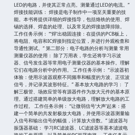
LED的电路，并使其正常点亮。测量通过LED的电流。”
焊接技能训练： 焊接是电子制作中一项至关重要的技
能。本书将提供详细的焊接指导，包括烙铁的使用、焊
锡的选择、焊盘的处理、以及常见的焊接故障排除。
工作任务示例： “‘焊’出稳固连接：在提供的PCB板上，
将电阻、电容和IC焊接到指定位置，并进行外观检查和
导通性测试。” 第二部分：电子电路的分析与测量 常用
测量仪器的使用： 除了万用表，学生还将学习示波
器、信号发生器等常用电子测量仪器的基本操作。理解
它们在电路分析中的作用。 工作任务示例： “示波器初
体验：使用示波器观察不同频率和幅度的方波、正弦波
信号，并记录其波形特征。” 基本放大电路的学习： 了
解三极管、场效应管等有源器件作为放大元件的基本原
理。通过搭建简单的单级放大电路，理解放大电路的工
作过程。 工作任务示例： “让微弱信号‘大声’起来：搭
建一个简单的共发射极放大电路，并使用示波器测量输
入信号和输出信号的幅值，计算放大倍数。” 滤波器与
振荡器基础： 学习RC滤波器、LC滤波器等基本滤波电
路的工作原理，以及简单的RC振荡电路。 工作任务示