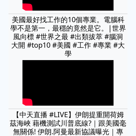
美國最好找工作的10個專業。電腦科
學不是第一，最穩的竟然是它。|世界
風向標 #世界之最 #出類拔萃 #腦洞
大開 #top10 #美國 #工作 #專業 #大
學
【中天直播 #LIVE】伊朗提重開荷姆
茲海峽 藉機測試川普底線?｜跟美國毫
無關係! 伊朗.阿曼最新協議曝光｜專