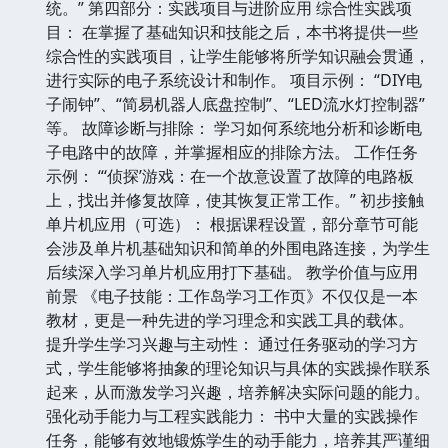
统。” 第四部分：实践项目与进阶应用 综合性实践项
目： 在掌握了基础知识和技能之后，本书将提供一些
综合性的实践项目，让学生能够将所学知识融会贯通，
进行实际的电子系统设计和制作。 项目示例： “DIY电
子闹钟”、“简易机器人底盘控制”、“LED流水灯控制器”
等。 故障诊断与排除： 学习如何系统地分析和诊断电
子电路中的故障，并掌握相应的排除方法。 工作任务
示例： “‘侦探’游戏：在一个故意设置了故障的电路板
上，找出并修复故障，使其恢复正常工作。” 初步接触
单片机应用（可选）： 根据课程设置，部分章节可能
会涉及单片机基础知识和简单的外围电路连接，为学生
后续深入学习单片机应用打下基础。 教学价值与应用
前景 《电子技能：工作岛学习工作页》不仅仅是一本
教材，更是一种先进的学习理念和实践工具的载体。
提升学生学习兴趣与主动性： 通过任务驱动的学习方
式，学生能够将抽象的理论知识与具体的实践操作联系
起来，从而激发学习兴趣，培养解决实际问题的能力。
强化动手能力与工程实践能力： 书中大量的实践操作
任务，能够有效地锻炼学生的动手能力，培养其严谨细