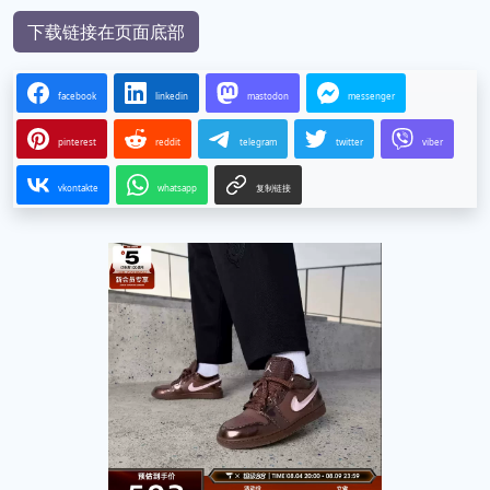
下载链接在页面底部
facebook
linkedin
mastodon
messenger
pinterest
reddit
telegram
twitter
viber
vkontakte
whatsapp
复制链接