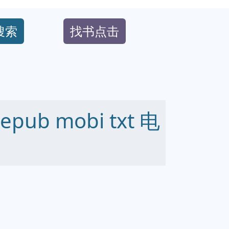
搜索
找书点击
ub mobi txt 电