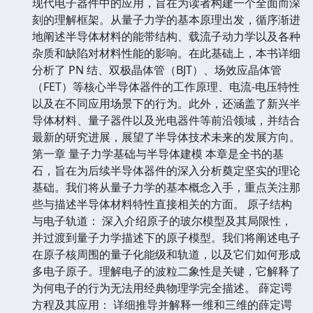
现代电子器件中的应用，旨在为读者构建一个全面而深
刻的理解框架。从量子力学的基本原理出发，循序渐进
地阐述半导体材料的能带结构、载流子动力学以及各种
杂质和缺陷对材料性能的影响。在此基础上，本书详细
分析了 PN 结、双极晶体管（BJT）、场效应晶体管
（FET）等核心半导体器件的工作原理、电流-电压特性
以及在不同应用场景下的行为。此外，还涵盖了新兴半
导体材料、量子器件以及光电器件等前沿领域，并结合
最新的研究进展，展望了半导体技术未来的发展方向。
第一章 量子力学基础与半导体建模 本章是全书的基
石，旨在为后续半导体器件的深入分析奠定坚实的理论
基础。我们将从量子力学的基本概念入手，重点关注那
些与描述半导体材料特性直接相关的方面。 原子结构
与电子轨道： 深入介绍原子的玻尔模型及其局限性，
并过渡到量子力学描述下的原子模型。我们将阐述电子
在原子核周围的量子化能级和轨道，以及它们如何形成
多电子原子。理解电子的波粒二象性是关键，它解释了
为何电子的行为无法用经典物理学完全描述。 薛定谔
方程及其应用： 详细推导并解释一维和三维的薛定谔