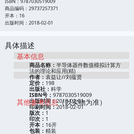
ISBN：9787030519009
商品编码：29737257371
开本：16
出版时间：2018-02-01
具体描述
基本信息
商品名称：
半导体器件数值模拟计算方
法的理论和应用(精)
作者：
袁益让//刘蕴贤
定价：
198
出版社：
科学
ISBN号：
9787030519009
其他参考信息
出版时间：
2018-02-01
（以实物为准）
印刷时间：
2018-02-01
版次：
1
印次：
1
开本：
16开
包装：
精装