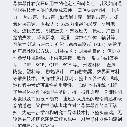
导体器件在实际应用中的稳定性和耐久性，以及如何通
过封装技术来保护和集成器件。 器件失效机制： 电应
力： 热击穿、电击穿（如雪崩击穿、漏致击穿）、栅
氧化层击穿。 热应力： 热应力引起的形变、材料老
化、连接失效。 机械应力： 封装应力、振动、冲击引
起的失效。 环境因素： 潮湿、腐蚀性气体、辐射等。
可靠性测试与评估： 介绍加速寿命测试（ALT）等常用
的可靠性测试方法。 封装技术： 封装的目的： 保护器
件免受环境影响、提供电连接、散热。 常见的封装类
型： DIP、SOP、QFP、BGA 等。 封装材料： 金属、
陶瓷、塑料等。 散热设计： 讲解散热器、热界面材料
等散热技术。 可靠性设计原则： 提出在器件设计和制
造过程中考虑可靠性的重要性。 总结 本书系统地梳理
了半导体器件的物理学基础、核心器件原理、关键性能
参数以及前沿技术动态。通过深入浅出的理论阐述和概
念的递进，旨在帮助读者建立对半导体器件的全面认
知，为进一步学习和研究半导体技术打下坚实基础。无
论是在学术研究还是工程实践中，对半导体器件的深刻
理解都是不可或缺的。