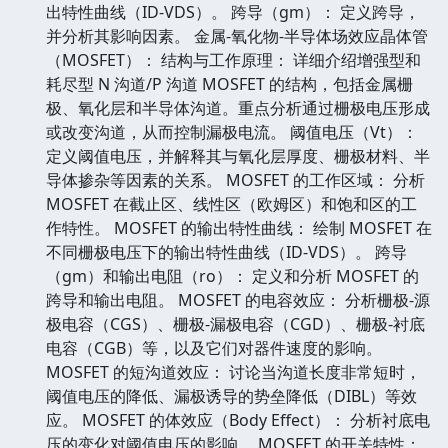
出特性曲线（ID-VDS）。 跨导（gm）： 定义跨导，
并分析其影响因素。 金属-氧化物-半导体场效应晶体管
（MOSFET）： 结构与工作原理： 详细介绍增强型和
耗尽型 N 沟道/P 沟道 MOSFET 的结构，包括金属栅
极、氧化层和半导体沟道。重点分析通过栅极电压形成
或改变沟道，从而控制漏极电流。 阈值电压（Vt）：
定义阈值电压，并解释其与氧化层厚度、栅极材料、半
导体掺杂等因素的关系。 MOSFET 的工作区域： 分析
MOSFET 在截止区、线性区（欧姆区）和饱和区的工
作特性。 MOSFET 的输出特性曲线： 绘制 MOSFET 在
不同栅极电压下的输出特性曲线（ID-VDS）。 跨导
（gm）和输出电阻（ro）： 定义和分析 MOSFET 的
跨导和输出电阻。 MOSFET 的电容效应： 分析栅极-源
极电容（CGS）、栅极-漏极电容（CGD）、栅极-衬底
电容（CGB）等，以及它们对器件速度的影响。
MOSFET 的短沟道效应： 讨论当沟道长度非常短时，
阈值电压的降低、漏极诱导的势垒降低（DIBL）等效
应。 MOSFET 的体效应（Body Effect）： 分析衬底电
压的变化对阈值电压的影响。 MOSFET 的开关特性：