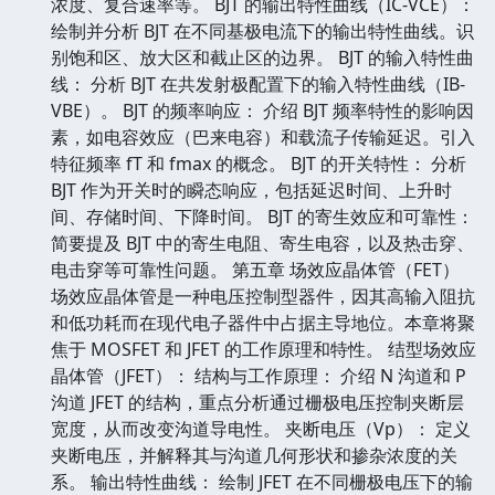
浓度、复合速率等。 BJT 的输出特性曲线（IC-VCE）：
绘制并分析 BJT 在不同基极电流下的输出特性曲线。识
别饱和区、放大区和截止区的边界。 BJT 的输入特性曲
线： 分析 BJT 在共发射极配置下的输入特性曲线（IB-
VBE）。 BJT 的频率响应： 介绍 BJT 频率特性的影响因
素，如电容效应（巴来电容）和载流子传输延迟。引入
特征频率 fT 和 fmax 的概念。 BJT 的开关特性： 分析
BJT 作为开关时的瞬态响应，包括延迟时间、上升时
间、存储时间、下降时间。 BJT 的寄生效应和可靠性：
简要提及 BJT 中的寄生电阻、寄生电容，以及热击穿、
电击穿等可靠性问题。 第五章 场效应晶体管（FET）
场效应晶体管是一种电压控制型器件，因其高输入阻抗
和低功耗而在现代电子器件中占据主导地位。本章将聚
焦于 MOSFET 和 JFET 的工作原理和特性。 结型场效应
晶体管（JFET）： 结构与工作原理： 介绍 N 沟道和 P
沟道 JFET 的结构，重点分析通过栅极电压控制夹断层
宽度，从而改变沟道导电性。 夹断电压（Vp）： 定义
夹断电压，并解释其与沟道几何形状和掺杂浓度的关
系。 输出特性曲线： 绘制 JFET 在不同栅极电压下的输