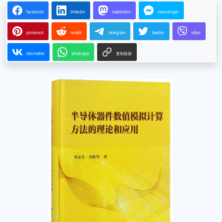
facebook
linkedin
mastodon
messenger
pinterest
reddit
telegram
twitter
viber
vkontakte
whatsapp
复制链接