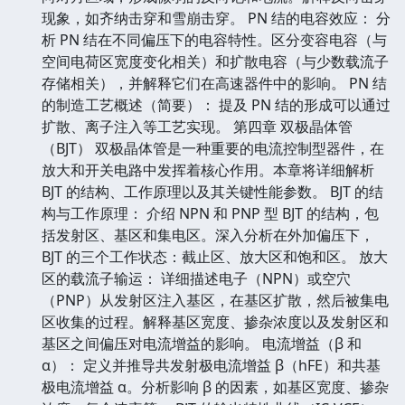
现象，如齐纳击穿和雪崩击穿。 PN 结的电容效应： 分
析 PN 结在不同偏压下的电容特性。区分变容电容（与
空间电荷区宽度变化相关）和扩散电容（与少数载流子
存储相关），并解释它们在高速器件中的影响。 PN 结
的制造工艺概述（简要）： 提及 PN 结的形成可以通过
扩散、离子注入等工艺实现。 第四章 双极晶体管
（BJT） 双极晶体管是一种重要的电流控制型器件，在
放大和开关电路中发挥着核心作用。本章将详细解析
BJT 的结构、工作原理以及其关键性能参数。 BJT 的结
构与工作原理： 介绍 NPN 和 PNP 型 BJT 的结构，包
括发射区、基区和集电区。深入分析在外加偏压下，
BJT 的三个工作状态：截止区、放大区和饱和区。 放大
区的载流子输运： 详细描述电子（NPN）或空穴
（PNP）从发射区注入基区，在基区扩散，然后被集电
区收集的过程。解释基区宽度、掺杂浓度以及发射区和
基区之间偏压对电流增益的影响。 电流增益（β 和
α）： 定义并推导共发射极电流增益 β（hFE）和共基
极电流增益 α。分析影响 β 的因素，如基区宽度、掺杂