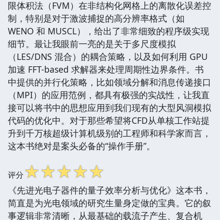
限体积法（FVM）在非结构化网格上的离散化误差控
制，特别是对于激波捕捉的高分辨率格式（如
WENO 和 MUSCL），给出了非常细致的程序级实现
细节。最让我眼前一亮的是关于多尺度模拟
（LES/DNS 混合）的耦合策略，以及如何利用 GPU
加速 FFT-based 求解器来处理周期性边界条件。书
中提供的并行化策略，比如领域分解和消息传递接口
（MPI）的应用范例，都具有极强的实战性，让我直
接可以将书中的思想应用到我们现有的大型风洞模拟
代码的优化中。对于那些希望将CFD从单核工作站提
升到千万核超级计算机级别的工程师和科学家而言，
这本书绝对是案头必备的“操作手册”。
☆
☆
☆
☆
☆
评分
《先进光电子器件的量子效率分析与优化》这本书，
简直是为光电领域的研究生量身定做的宝典。它的叙
事逻辑非常清晰，从最基础的载流子产生、复合机