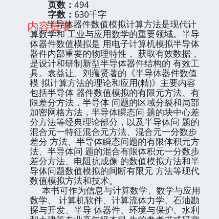
页数：
494
字数：
630千字
内容提要
半导体器件数值模拟计算方法是现代计
算数学和 工业与应用数学的重要领域。半导
体器件数值模拟是 用电子计算机模拟半导体
器件内部重要的物理特性， 获取有效数据，
是设计和研制新型半导体器件结构的 有效工
具。袁益让、刘蕴贤著的《半导体器件数值
模 拟计算方法的理论和应用(精)》主要内容
包括半导体 器件数值模拟的有限元方法、有
限差分方法，半导体 问题的区域分裂和局部
加密网格方法，半导体瞬态问 题的块中心差
分方法等经典理论部分，以及半导体问 题的
混合元一特征混合元方法、混合元一分数步
差分 方法、半导体瞬态问题的有限体积元方
法、半导体问 题的混合有限体积元一分数步
差分方法、电阻抗成像 的数值模拟方法和半
导体问题数值模拟的间断有限元 方法等现代
数值模拟方法和技术。
本书可作为信息与计算数学、数学与应用
数学、 计算机软件、计算流体力学、石油勘
探与开发、半导 体器件、环境与保护、水利