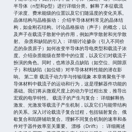
半导体（n型和p型）进行详细分类。解释了本征载流
子浓度、费米能级的位置以及它们随温度的变化关系。
晶体结构与晶格振动： 介绍半导体材料常见的晶体结
构，如金刚石结构。讨论晶格振动（声子）的概念，以
及声子在载流子散射中的作用，例如声学散射和光学散
射。 杂质和缺陷的引入： 详细讨论掺杂（引入不同价
态的杂质原子）如何改变半导体的导电类型和载流子浓
度。介绍杂质能级在禁带中的位置，以及它们对载流子
扮演的角色。同时，也将涉及点缺陷（如空位、间隙原
子）和线缺陷（如位错）对半导体材料性能的潜在影
响。 第二章 载流子动力学与传输现象 本章将聚焦于半
导体材料中载流子的运动和行为，这是理解器件功能的
基础。我们将从微观尺度上的动力学过程出发，推导出
宏观的电学特性。 载流子的产生与复合： 详细解释热
激发、光激发等载流子产生机制，以及它们与能带结构
的关系。深入讨论载流子复合过程，包括辐射复合、俄
歇复合和陷阱辅助复合。理解不同复合机制的速率和条
件对于器件效率至关重要。 漂移（Drift）： 详细阐述