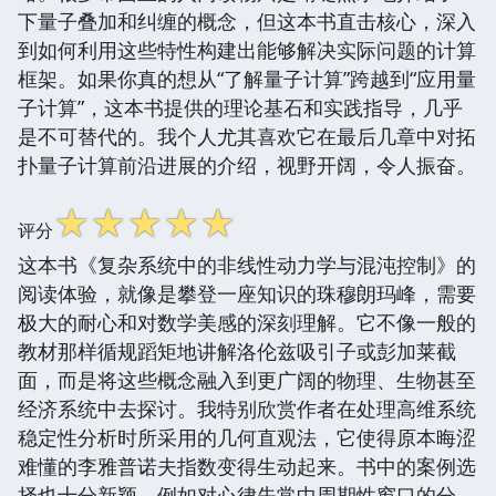
下量子叠加和纠缠的概念，但这本书直击核心，深入
到如何利用这些特性构建出能够解决实际问题的计算
框架。如果你真的想从“了解量子计算”跨越到“应用量
子计算”，这本书提供的理论基石和实践指导，几乎
是不可替代的。我个人尤其喜欢它在最后几章中对拓
扑量子计算前沿进展的介绍，视野开阔，令人振奋。
☆
☆
☆
☆
☆
评分
这本书《复杂系统中的非线性动力学与混沌控制》的
阅读体验，就像是攀登一座知识的珠穆朗玛峰，需要
极大的耐心和对数学美感的深刻理解。它不像一般的
教材那样循规蹈矩地讲解洛伦兹吸引子或彭加莱截
面，而是将这些概念融入到更广阔的物理、生物甚至
经济系统中去探讨。我特别欣赏作者在处理高维系统
稳定性分析时所采用的几何直观法，它使得原本晦涩
难懂的李雅普诺夫指数变得生动起来。书中的案例选
择也十分新颖，例如对心律失常中周期性窗口的分