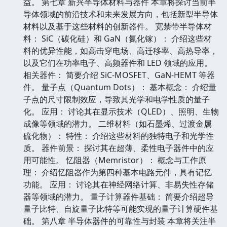
益。 第七章 新兴半导体材料与器件 本章将探讨当前半
导体领域的前沿技术和未来发展方向，包括新型半导体
材料以及基于这些材料的创新器件。 宽禁带半导体材
料： SiC（碳化硅）和 GaN（氮化镓）： 介绍这些材
料的优异性能，如高击穿电场、高迁移率、高热导率，
以及它们在功率电子、高频器件和 LED 领域的应用。
相关器件： 简要介绍 SiC-MOSFET、GaN-HEMT 等器
件。 量子点（Quantum Dots）： 基本概念： 介绍量
子点的尺寸限制效应，导致其光学和电学性质的量子
化。 应用： 讨论其在显示技术（QLED）、照明、生物
成像等领域的潜力。 二维材料（如石墨烯、过渡金属
硫化物）： 特性： 介绍这些材料的独特电子和光学性
质。 器件前景： 探讨其在超薄、柔性电子器件中的应
用可能性。 忆阻器（Memristor）： 概念与工作原
理： 介绍忆阻器作为第四种基本电路元件，具有记忆
功能。 应用： 讨论其在神经网络计算、非易失性存储
器等领域的潜力。 量子计算器件基础： 简要介绍超导
量子比特、自旋量子比特等可能实现的量子计算硬件基
础。 第八章 半导体器件的可靠性与封装 本章将关注半