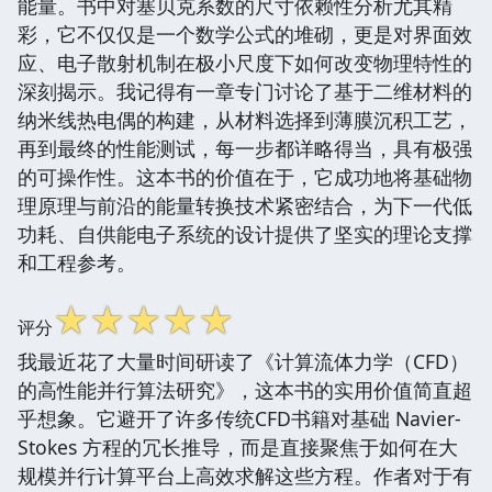
能量。书中对塞贝克系数的尺寸依赖性分析尤其精
彩，它不仅仅是一个数学公式的堆砌，更是对界面效
应、电子散射机制在极小尺度下如何改变物理特性的
深刻揭示。我记得有一章专门讨论了基于二维材料的
纳米线热电偶的构建，从材料选择到薄膜沉积工艺，
再到最终的性能测试，每一步都详略得当，具有极强
的可操作性。这本书的价值在于，它成功地将基础物
理原理与前沿的能量转换技术紧密结合，为下一代低
功耗、自供能电子系统的设计提供了坚实的理论支撑
和工程参考。
☆
☆
☆
☆
☆
评分
我最近花了大量时间研读了《计算流体力学（CFD）
的高性能并行算法研究》，这本书的实用价值简直超
乎想象。它避开了许多传统CFD书籍对基础 Navier-
Stokes 方程的冗长推导，而是直接聚焦于如何在大
规模并行计算平台上高效求解这些方程。作者对于有