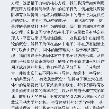
方程，这是量子力学的核心方程。我们将演示如何利用
薛定谔方程求解简单势场中的粒子行为，例如无限深势
阱和有限深势阱，这将为理解晶体中的电子行为提供初
步的类比。 周期性势场中的电子——布洛赫定理： 这
是理解晶体材料电子行为的关键。我们将详细阐述布洛
赫定理，它指出周期性势场中电子的波函数具有特定的
形式（平面波乘以周期性函数）。这将直接引出能带理
论的概念，解释了为何在晶体中电子并非在所有能量上
都可以自由存在。 固体的能带理论： 基于布洛赫定
理，我们将详细分析固体材料中电子能级的形成。从自
由电子模型到紧束缚模型，解释了原子轨道如何相互作
用形成连续的能带。我们将重点区分导带、价带和禁
带，并给出它们在不同材料（导体、绝缘体、半导体）
中的典型分布。 有效质量概念： 理解电子和空穴在晶
体中的运动需要引入有效质量的概念。我们将解释有效
质量如何由能带的曲率决定，以及它与电子和空穴的加
速、散射行为的关系。有效质量的引入极大地简化了对
载流子动力学的分析。 半导体材料的分类与特性： 基
于能带理论，我们将对本征半导体（如硅、锗）和杂质