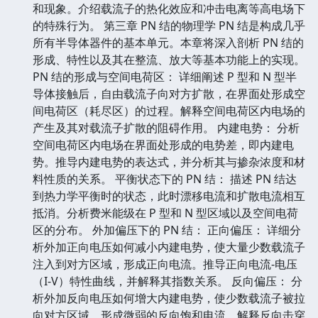
和现象。介绍载流子的热化效应和冲击电离等高电场下
的特殊行为。 第三章 PN 结的物理学 PN 结是构成几乎
所有半导体器件的基本单元。本章将深入剖析 PN 结的
形成、特性以及其在整流、放大等基本功能上的实现。
PN 结的形成与空间电荷区： 详细阐述 P 型和 N 型半
导体接触后，自由载流子向对方扩散，在界面处形成空
间电荷区（耗尽区）的过程。解释空间电荷区内电场的
产生及其对载流子扩散的阻碍作用。 内建电势： 分析
空间电荷区内电场在界面处形成的电势差，即内建电
势。推导内建电势的表达式，并分析其与掺杂浓度和材
料性质的关系。 平衡状态下的 PN 结： 描述 PN 结达
到热力学平衡时的状态，此时漂移电流和扩散电流相互
抵消。分析费米能级在 P 型和 N 型区域以及空间电荷
区的分布。 外加偏压下的 PN 结： 正向偏压： 详细分
析外加正向电压如何减小内建电势，使大量少数载流子
注入到对方区域，形成正向电流。推导正向电流-电压
（I-V）特性曲线，并解释其指数关系。 反向偏压： 分
析外加反向电压如何增大内建电势，使少数载流子被拉
向对方区域，形成微弱的反向饱和电流。解释反向击穿