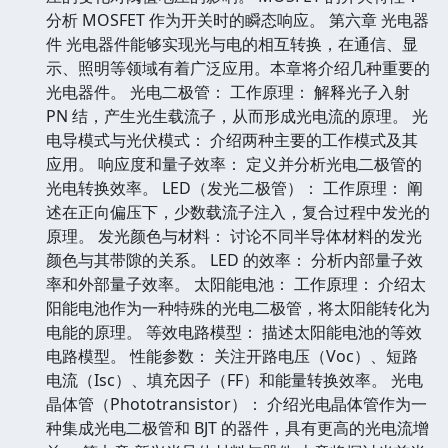
分析 MOSFET 作为开关时的瞬态响应。 第六章 光电器
件 光电器件能够实现光与电的相互转换，在通信、显
示、照明等领域有着广泛应用。本章将介绍几种重要的
光电器件。 光电二极管： 工作原理： 解释光子入射
PN 结，产生光生载流子，从而形成光电流的原理。 光
电导模式与光伏模式： 介绍两种主要的工作模式及其
应用。 响应度和量子效率： 定义并分析光电二极管的
光电转换效率。 LED（发光二极管）： 工作原理： 阐
述在正向偏压下，少数载流子注入，复合过程中发光的
原理。 发光颜色与材料： 讨论不同半导体材料的发光
颜色与其带隙的关系。 LED 的效率： 分析内部量子效
率和外部量子效率。 太阳能电池： 工作原理： 介绍太
阳能电池作为一种特殊的光电二极管，将太阳能转化为
电能的原理。 等效电路模型： 描述太阳能电池的等效
电路模型。 性能参数： 关注开路电压（Voc）、短路
电流（Isc）、填充因子（FF）和能量转换效率。 光电
晶体管（Phototransistor）： 介绍光电晶体管作为一
种集成光电二极管和 BJT 的器件，具有更高的光电流增