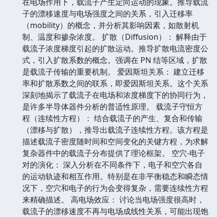
在电场作用下，载流子产生定向运动的现象。推导载流
子的漂移速度与电场强度之间的关系，引入迁移率
（mobility）的概念，并分析其影响因素，如散射机
制、温度和掺杂浓度。 扩散（Diffusion）： 解释由于
载流子浓度梯度引起的扩散运动。推导扩散电流密度公
式，引入扩散系数的概念。强调在 PN 结等区域，扩散
是载流子传输的重要机制。 爱因斯坦关系： 建立迁移
率和扩散系数之间的联系，即爱因斯坦关系。这个关系
深刻地揭示了载流子在电场和浓度梯度下的协同行为，
是许多半导体器件分析的普适性原理。 载流子守恒方
程（连续性方程）： 结合载流子的产生、复合和传输
（漂移与扩散），推导出载流子连续性方程。该方程是
描述载流子密度随时间和空间变化的关键方程，为求解
复杂器件中的载流子分布提供了理论框架。 空穴-电子
对的演化： 深入分析在不同条件下，电子和空穴各自
的运动轨迹和相互作用。特别是在非平衡稳态和瞬态情
况下，空穴和电子的行为会变得复杂，需要连续性方程
来精确描述。 高电场效应： 讨论当电场强度很高时，
载流子的漂移速度不再与电场成线性关系，可能出现饱