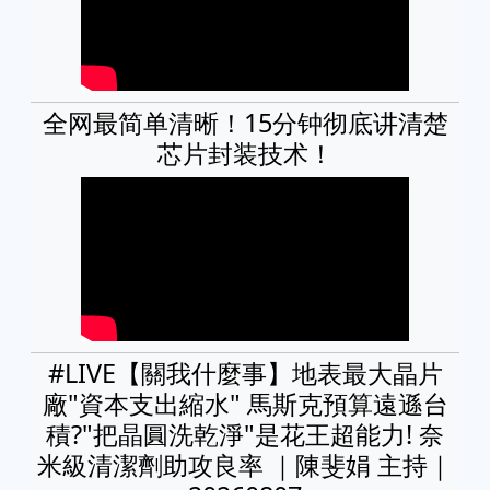
全网最简单清晰！15分钟彻底讲清楚
芯片封装技术！
#LIVE【關我什麼事】地表最大晶片
廠"資本支出縮水" 馬斯克預算遠遜台
積?"把晶圓洗乾淨"是花王超能力! 奈
米級清潔劑助攻良率 ｜陳斐娟 主持｜