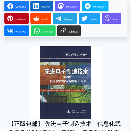
facebook
linkedin
mastodon
messenger
pinterest
reddit
telegram
twitter
viber
vkontakte
whatsapp
复制链接
【正版包邮】 先进电子制造技术－信息化武