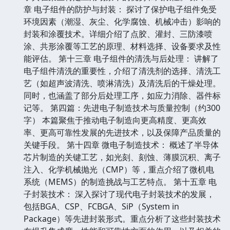
章 电子组件的防护与封装： 探讨了保护电子组件免受
环境因素（潮湿、灰尘、化学腐蚀、机械冲击）影响的
封装和涂覆技术。详细介绍了点胶、灌封、三防漆喷
涂、共形涂覆等工艺的原理、材料选择、设备要求及性
能评估。 第十三章 电子组件的清洗与后处理： 讲解了
电子组件清洗的重要性，介绍了清洗剂的选择、清洗工
艺（如超声波清洗、喷淋清洗）及清洗后的干燥处理。
同时，也涵盖了部分后处理工序，如应力消除、器件标
记等。 第四篇：先进电子制造技术与质量控制（约300
字） 本篇聚焦于推动电子制造向更高精度、更高效
率、更高可靠性发展的先进技术，以及保障产品质量的
关键手段。 第十四章 微电子制造技术： 概述了半导体
芯片制造的关键工艺，如光刻、刻蚀、薄膜沉积、离子
注入、化学机械抛光（CMP）等，重点介绍了微机电
系统（MEMS）的制造挑战与工艺特点。 第十五章 电
子封装技术： 深入探讨了现代电子封装技术的发展，
包括BGA、CSP、FCBGA、SiP（System in
Package）等先进封装形式。重点分析了这些封装技术