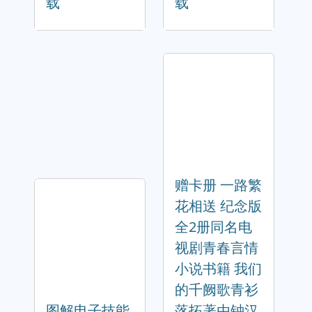
载
载
赠卡册 一路繁
花相送 纪念版
全2册同名电
视剧青春言情
小说书籍 我们
的千阙歌青衫
图解电子技能
落拓著由钟汉