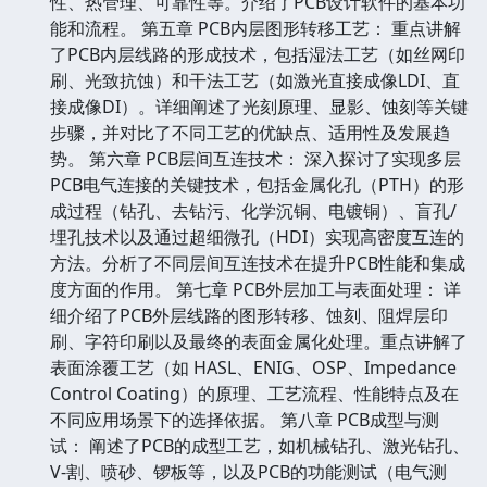
性、热管理、可靠性等。介绍了PCB设计软件的基本功
能和流程。 第五章 PCB内层图形转移工艺： 重点讲解
了PCB内层线路的形成技术，包括湿法工艺（如丝网印
刷、光致抗蚀）和干法工艺（如激光直接成像LDI、直
接成像DI）。详细阐述了光刻原理、显影、蚀刻等关键
步骤，并对比了不同工艺的优缺点、适用性及发展趋
势。 第六章 PCB层间互连技术： 深入探讨了实现多层
PCB电气连接的关键技术，包括金属化孔（PTH）的形
成过程（钻孔、去钻污、化学沉铜、电镀铜）、盲孔/
埋孔技术以及通过超细微孔（HDI）实现高密度互连的
方法。分析了不同层间互连技术在提升PCB性能和集成
度方面的作用。 第七章 PCB外层加工与表面处理： 详
细介绍了PCB外层线路的图形转移、蚀刻、阻焊层印
刷、字符印刷以及最终的表面金属化处理。重点讲解了
表面涂覆工艺（如 HASL、ENIG、OSP、Impedance
Control Coating）的原理、工艺流程、性能特点及在
不同应用场景下的选择依据。 第八章 PCB成型与测
试： 阐述了PCB的成型工艺，如机械钻孔、激光钻孔、
V-割、喷砂、锣板等，以及PCB的功能测试（电气测