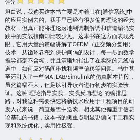
评分
坦白说，我购买这本书主要是冲着其在[通信系统]中
的应用实例去的。我手里已经有很多偏向理论的经典
教材，但真正能将理论落地到调制解调和信道编码实
践中的实战指南却比较少见。这本书在这方面表现亮
眼，它用大量的篇幅讲解了OFDM（正交频分复用）
技术，从循环卷积到保护间隔的设计，每一步的数学
推导都毫不含糊，并且清晰地指出了在实际的无线信
道中，如何应对码间串扰和频率偏移等问题。书中甚
至还引入了一些MATLAB/Simulink的仿真脚本片段，
虽然篇幅不大，但足以引导读者进行初步的实验验
证。这种“理论指导实践，实践反哺理论”的编排思
路，对我这种需要快速将新技术应用于工程项目的研
发人员来说，简直是雪中送炭。相比其他偏重于信息
论基础的书籍，这本书的侧重点明显更偏向于工程实
现和系统优化，实用性极强。