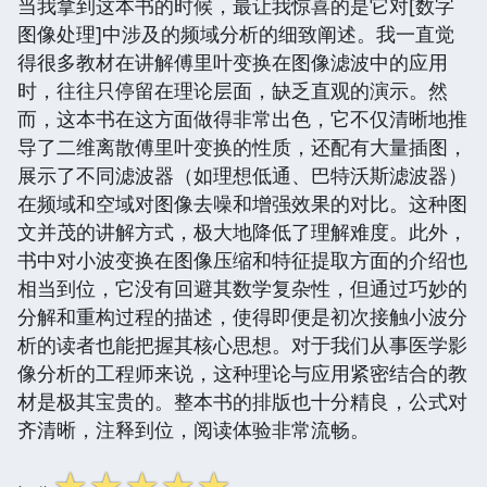
当我拿到这本书的时候，最让我惊喜的是它对[数字
图像处理]中涉及的频域分析的细致阐述。我一直觉
得很多教材在讲解傅里叶变换在图像滤波中的应用
时，往往只停留在理论层面，缺乏直观的演示。然
而，这本书在这方面做得非常出色，它不仅清晰地推
导了二维离散傅里叶变换的性质，还配有大量插图，
展示了不同滤波器（如理想低通、巴特沃斯滤波器）
在频域和空域对图像去噪和增强效果的对比。这种图
文并茂的讲解方式，极大地降低了理解难度。此外，
书中对小波变换在图像压缩和特征提取方面的介绍也
相当到位，它没有回避其数学复杂性，但通过巧妙的
分解和重构过程的描述，使得即便是初次接触小波分
析的读者也能把握其核心思想。对于我们从事医学影
像分析的工程师来说，这种理论与应用紧密结合的教
材是极其宝贵的。整本书的排版也十分精良，公式对
齐清晰，注释到位，阅读体验非常流畅。
☆
☆
☆
☆
☆