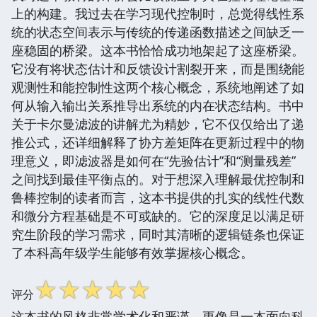
上的构建。我过去在学习现代控制时，总觉得线性系
统的状态空间表示与传统的传递函数描述之间缺乏一
座稳固的桥梁。这本书恰恰成功地架起了这座桥梁。
它没有将状态估计和反馈设计割裂开来，而是围绕能
观测性和能控制性这两个核心概念，系统地阐述了如
何从输入输出关系推导出系统的内在状态结构。书中
关于卡尔曼滤波的讲解尤为精妙，它不仅仅给出了递
推公式，还详细解释了协方差矩阵在更新过程中的物
理意义，即滤波器是如何在“先验估计”和“测量残差”
之间找到最佳平衡点的。对于想深入理解最优控制和
鲁棒控制的读者而言，这本书提供的扎实的线性代数
和微分方程基础是不可或缺的。它的深度足以满足研
究生阶段的学习需求，同时其清晰的逻辑链条也保证
了本科高年级学生能够有效掌握核心概念。
☆
☆
☆
☆
☆
评分
这本书的风格非常学术化和严谨，更像是一本面向科