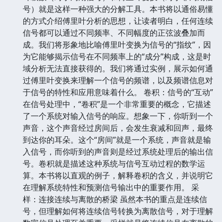
号）就是这样一种强大的分解工具。本书将以通俗易懂
的方式介绍傅里叶分析的思想，让读者明白，任何连续
信号都可以通过不同频率、不同幅度的正弦波叠加而
成。我们将形象地比喻傅里叶变换为信号的“指纹”，因
为它能够揭示信号在不同频率上的“成分”构成，这是时
域分析无法直接获得的。我们将通过实例，展示如何通
过傅里叶变换来理解一个信号的频谱，以及频谱信息对
于信号的特性和应用意味着什么。 卷积：信号的“互动”
在信号处理中，“卷积”是一个非常重要的概念，它描述
了一个系统对输入信号的响应。想象一下，你听到一个
声音，这个声音经过房间后，会发生衰减和回声，最终
到达你的耳朵。这个“房间”就是一个系统，声音就是输
入信号，而你听到的声音则是经过系统处理后的输出信
号。卷积就是描述这种系统与信号互动过程的数学运
算。本书将以直观的例子，解释卷积的含义，并说明它
在理解系统特性和预测信号输出中的重要作用。 采
样：连接连续与离散的桥梁 虽然本书的重点是连续信
号，但理解如何将连续信号转换为离散信号，对于理解