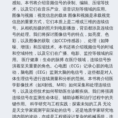
感知。本书将介绍音频信号的录制、编辑、压缩等技
术，以及它们在音乐产业、语音识别等领域的应用。
图像与视频：视觉信息的载体 图像和视频是承载视觉
信息的重要方式，它们本质上是二维或三维的连续信
号。从相机拍摄的照片到电影播放，背后都涉及连续信
号的处理。我们将探讨图像信号的特点，如亮度、色
彩，以及图像的获取（如CCD传感器）、处理（如降
噪、增强）和压缩技术。本书还将介绍视频信号的时域
和空域特性，以及它们在广播、电影、监控等领域的应
用。 医疗健康：生命的脉搏 在医疗领域，连续信号扮
演着至关重要的角色。心电图（ECG）记录心脏的电活
动，脑电图（EEG）监测大脑的电信号，这些都是对人
体生理信号进行连续测量和分析的范例。本书将介绍医
学影像技术（如X射线、MRI）如何采集和处理连续信
号，以及这些技术如何帮助医生诊断疾病。我们将强调
连续信号在监测生命体征、辅助诊断和治疗过程中的关
键作用。 科学研究与工程实践：探索未知的工具 无论
是天文学家观测宇宙深处的信号，还是地质学家研究地
球内部的波动，亦或是工程师设计复杂的机械系统，连