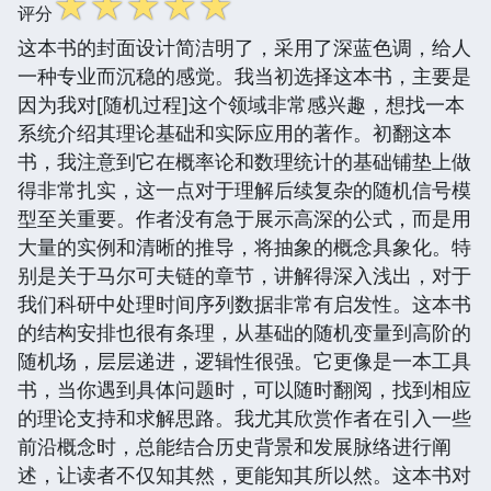
☆
☆
☆
☆
☆
评分
这本书的封面设计简洁明了，采用了深蓝色调，给人
一种专业而沉稳的感觉。我当初选择这本书，主要是
因为我对[随机过程]这个领域非常感兴趣，想找一本
系统介绍其理论基础和实际应用的著作。初翻这本
书，我注意到它在概率论和数理统计的基础铺垫上做
得非常扎实，这一点对于理解后续复杂的随机信号模
型至关重要。作者没有急于展示高深的公式，而是用
大量的实例和清晰的推导，将抽象的概念具象化。特
别是关于马尔可夫链的章节，讲解得深入浅出，对于
我们科研中处理时间序列数据非常有启发性。这本书
的结构安排也很有条理，从基础的随机变量到高阶的
随机场，层层递进，逻辑性很强。它更像是一本工具
书，当你遇到具体问题时，可以随时翻阅，找到相应
的理论支持和求解思路。我尤其欣赏作者在引入一些
前沿概念时，总能结合历史背景和发展脉络进行阐
述，让读者不仅知其然，更能知其所以然。这本书对