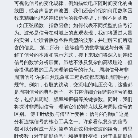
可视化信号的变化规律，例如描绘电压随时间变化的曲
线图，或者声音的声波图。我们还会介绍如何用数学函
数来精确地描述连续信号的数学模型，理解不同函数
（如正弦函数、指数函数）如何代表不同类型的信号行
为。波形是信号在时域上的直观表现，我们将通过大量
的实例，让读者熟悉各种典型的波形，并理解它们所蕴
含的信息。 第二部分：连续信号的数学描述与分析 理
解了信号的本质和表示方式，接下来我们将深入到连续
信号的数学分析层面。虽然不涉及复杂的高级理论，但
会提供必要的工具来理解信号的行为。 周期信号与非
周期信号 许多自然现象和工程系统都表现出周期性的
规律。例如，心脏的跳动，交流电的电压变化，这些都
是周期信号的典型例子。本书将详细介绍周期信号的概
念，包括其周期、频率和振幅等关键参数。同时，我们
将探讨非周期信号，理解它们的特点以及与周期信号的
区别。 傅里叶级数与傅里叶变换：信号的“指纹” 这是
分析连续信号的核心工具之一。许多看似复杂的信号，
都可以分解成一系列简单的正弦和余弦波的组合。傅里
叶级数（对于周期信号）和傅里叶变换（对于非周期信