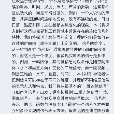
点聚焦于连续信号。 什么是连续信号？ 我们生活在连
续的世界。时间、温度、压力、声音的振动，这些都不
是跳跃式的，而是平滑过渡的。例如，一个人说话的声
音，其声压随时间连续地变化，没有不连续的点。日出
日落，温度升降，这些都是连续变化的现象。本书将深
入剖析这些自然界和工程领域中普遍存在的连续信号的
特性。我们将探讨连续信号的定义，理解它们是如何在
连续的时间轴（或空间轴）上定义的。 信号的维度：
从一维到多维 虽然我们通常将信号理解为随时间变化
的，但这只是一个维度。很多现实世界的信号是多维
的。例如，一幅图像，其亮度信息可以看作是随空间坐
标（水平和垂直方向）变化的二维信号。而一段视频，
则是三维的（水平、垂直、时间）。本书将引导读者认
识到信号可以存在于不同的维度，并理解不同维度信号
的表示方式和特点。我们将从最基本的“一维连续信号”
（如声音信号）出发，逐步拓展到“二维连续信号”（如
图像信号），甚至触及更高维度的信号概念。 信号的
表示：图形、函数与波形 如何“看懂”一个信号？本书将
介绍多种直观的信号表示方法。最常见的是通过图形来