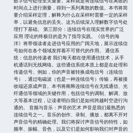
数字信号处理至关重要。采样就是将连续信号在离散的
时间点上进行测量，得到一系列离散的数值。本书将简
要介绍采样定理，解释为什么在采样时需要一定的采样
率，以避免信息的丢失。这为后续深入理解数字信号处
理打下基础。 第三部分：连续信号在现实世界的广泛
应用 理论的终极目的是为了指导实践。《信号的海
洋》将带领读者走进信号应用的广阔天地，展示连续信
号如何在各个领域发挥着不可替代的作用。 通信系
统：信息的传递者 我们每天都在使用通信技术，从手
机通话到无线网络。这些通信系统本质上都是在处理和
传递信号。例如，你的声音被转换成电信号（连续信
号），通过电磁波（也是一种连续信号）传输，再被接
收端还原成声音。本书将阐释连续信号在无线通信、光
纤通信等领域的关键作用，包括信号的调制、解调、放
大等基本过程，让读者明白我们是如何跨越时空进行沟
通的。 音频与音乐：声音的艺术 声音是我们最熟悉的
连续信号之一。音乐的创作、录制、播放，都离不开对
声音信号的精确处理。我们将探讨声音信号的特性，如
频率、振幅、音色，以及它们是如何影响我们对声音的