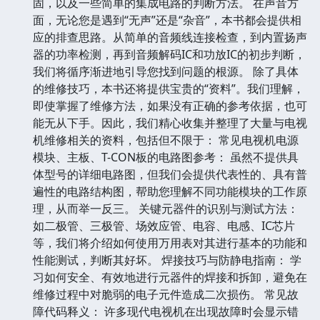
固，以及一些简单的集成电路的判断方法。 在声音方
面，无论您是遇到“无声”还是“杂音”，本书都会提供相
应的排查思路。从简单的音频线连接检查，到内置扬声
器的功率检测，再到音频解码IC和功放IC的初步判断，
我们将循序渐进地引导您找到问题的根源。 除了具体
的维修技巧，本书还将提供宝贵的“资料”。我们理解，
即使掌握了维修方法，如果没有正确的参考依据，也可
能无从下手。因此，我们精心收集并整理了大量与电视
机维修相关的资料，包括但不限于： 常见电视机电源
模块、主板、T-CON板的电路图参考： 虽然不提供具
体型号的详细电路图，但我们会提供代表性的、具有普
遍性的电路结构图，帮助您理解不同功能模块的工作原
理，从而举一反三。 关键元器件的识别与测试方法：
如二极管、三极管、场效应管、电容、电感、IC芯片
等，我们将介绍如何使用万用表对其进行基本的功能和
性能测试，判断其好坏。 焊接技巧与防静电指南： 学
习如何安全、有效地进行元器件的焊接和拆卸，避免在
维修过程中对脆弱的电子元件造成二次损伤。 常见故
障代码释义： 许多现代电视机在出现故障时会显示错