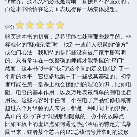
业素养。技术文档必须是清晰、直接且不容置疑的，
而这本书恰恰在这方面表现得像一场集体臆想。
☆
☆
☆
☆
☆
评分
购买这本书的初衷，是希望能在处理那些棘手的、非
标准化的“疑难杂症”时，找到一些前人积累的“偏方”
或独门心法。我期待的是那些没有被厂家手册写明
的、只有常年在一线磨砺的师傅才能掌握的“窍门”。
然而，这本书似乎将“技巧”这个词的定义拉低到了一
个新的水平。它更多地集中于一些极其基础的、初学
者可能在第一堂课上就会接触到的理论知识，比如电
阻、电容的基本作用，以及万用表最简单的测电阻档
用法。这些内容对于任何一个在电子产品维修领域有
超过六个月经验的人来说，都是一种时间上的浪费。
真正的“技巧”在于识别那些隐藏的、微小的故障点，
比如主板上的虚焊点如何通过热胀冷缩的特定方式暴
露出来，或者某个芯片的I2C总线信号异常时的波形