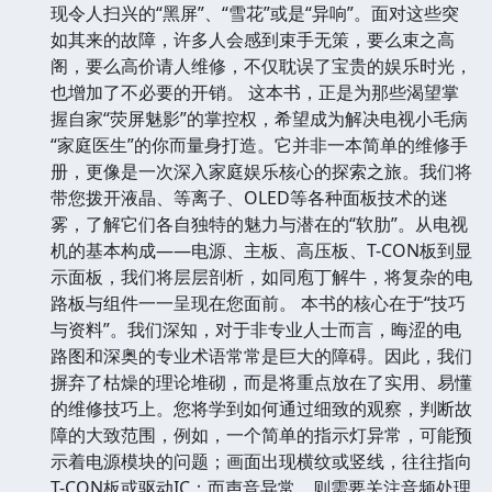
现令人扫兴的“黑屏”、“雪花”或是“异响”。面对这些突
如其来的故障，许多人会感到束手无策，要么束之高
阁，要么高价请人维修，不仅耽误了宝贵的娱乐时光，
也增加了不必要的开销。 这本书，正是为那些渴望掌
握自家“荧屏魅影”的掌控权，希望成为解决电视小毛病
“家庭医生”的你而量身打造。它并非一本简单的维修手
册，更像是一次深入家庭娱乐核心的探索之旅。我们将
带您拨开液晶、等离子、OLED等各种面板技术的迷
雾，了解它们各自独特的魅力与潜在的“软肋”。从电视
机的基本构成——电源、主板、高压板、T-CON板到显
示面板，我们将层层剖析，如同庖丁解牛，将复杂的电
路板与组件一一呈现在您面前。 本书的核心在于“技巧
与资料”。我们深知，对于非专业人士而言，晦涩的电
路图和深奥的专业术语常常是巨大的障碍。因此，我们
摒弃了枯燥的理论堆砌，而是将重点放在了实用、易懂
的维修技巧上。您将学到如何通过细致的观察，判断故
障的大致范围，例如，一个简单的指示灯异常，可能预
示着电源模块的问题；画面出现横纹或竖线，往往指向
T-CON板或驱动IC；而声音异常，则需要关注音频处理