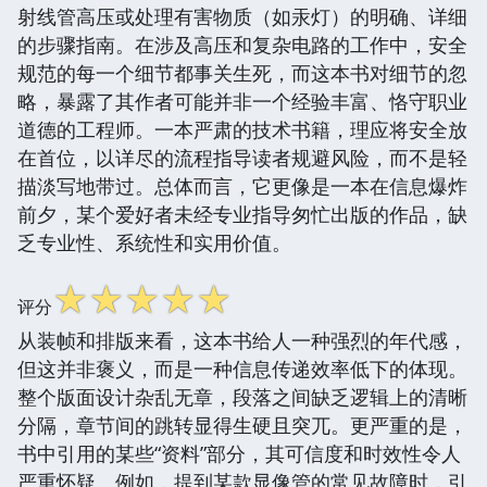
射线管高压或处理有害物质（如汞灯）的明确、详细
的步骤指南。在涉及高压和复杂电路的工作中，安全
规范的每一个细节都事关生死，而这本书对细节的忽
略，暴露了其作者可能并非一个经验丰富、恪守职业
道德的工程师。一本严肃的技术书籍，理应将安全放
在首位，以详尽的流程指导读者规避风险，而不是轻
描淡写地带过。总体而言，它更像是一本在信息爆炸
前夕，某个爱好者未经专业指导匆忙出版的作品，缺
乏专业性、系统性和实用价值。
☆
☆
☆
☆
☆
评分
从装帧和排版来看，这本书给人一种强烈的年代感，
但这并非褒义，而是一种信息传递效率低下的体现。
整个版面设计杂乱无章，段落之间缺乏逻辑上的清晰
分隔，章节间的跳转显得生硬且突兀。更严重的是，
书中引用的某些“资料”部分，其可信度和时效性令人
严重怀疑。例如，提到某款显像管的常见故障时，引