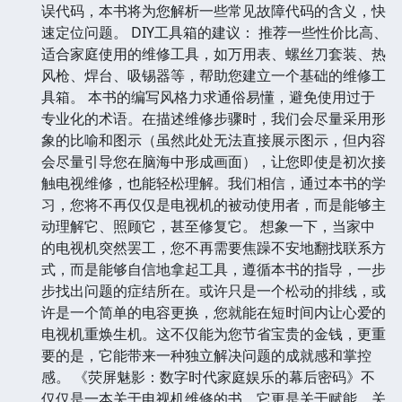
误代码，本书将为您解析一些常见故障代码的含义，快
速定位问题。 DIY工具箱的建议： 推荐一些性价比高、
适合家庭使用的维修工具，如万用表、螺丝刀套装、热
风枪、焊台、吸锡器等，帮助您建立一个基础的维修工
具箱。 本书的编写风格力求通俗易懂，避免使用过于
专业化的术语。在描述维修步骤时，我们会尽量采用形
象的比喻和图示（虽然此处无法直接展示图示，但内容
会尽量引导您在脑海中形成画面），让您即使是初次接
触电视维修，也能轻松理解。我们相信，通过本书的学
习，您将不再仅仅是电视机的被动使用者，而是能够主
动理解它、照顾它，甚至修复它。 想象一下，当家中
的电视机突然罢工，您不再需要焦躁不安地翻找联系方
式，而是能够自信地拿起工具，遵循本书的指导，一步
步找出问题的症结所在。或许只是一个松动的排线，或
许是一个简单的电容更换，您就能在短时间内让心爱的
电视机重焕生机。这不仅能为您节省宝贵的金钱，更重
要的是，它能带来一种独立解决问题的成就感和掌控
感。 《荧屏魅影：数字时代家庭娱乐的幕后密码》不
仅仅是一本关于电视机维修的书，它更是关于赋能、关