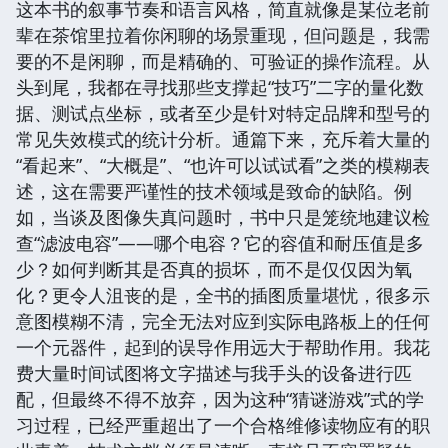
这本书的叙事节奏和语言风格，简直就像是某位老前
辈在茶馆里拉着你闲聊的场景重现，但问题是，我需
要的不是闲聊，而是精确的、可验证的操作流程。从
头到尾，我都在寻找那些支撑起“技巧”二字的量化数
据、测试点坐标，或者至少是针对特定品牌和型号的
常见失效模式的统计分析。通篇下来，充斥着大量的
“看起来”、“大概是”、“也许可以试试看”之类的模糊表
述，这在需要严谨性的技术领域是致命的缺陷。例
如，当谈及图像失真问题时，书中只是笼统地建议检
查“滤波电容”——哪个电容？它的容值和耐压值是多
少？如何判断其是否真的损坏，而不是仅仅因为氧
化？更令人沮丧的是，全书的插图质量堪忧，很多示
意图模糊不清，完全无法对应到实际电路板上的任何
一个元器件，起到的误导作用远大于帮助作用。我花
费大量时间试图将文字描述与我手头的设备进行匹
配，但最终不得不放弃，因为这种“猜谜游戏”式的学
习过程，已经严重超出了一个合格维修读物应有的职