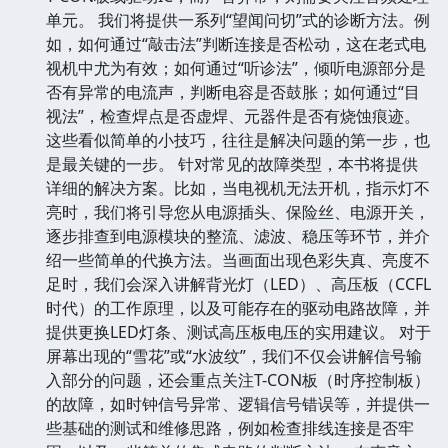
单元。 我们将提供一系列“望闻问切”式的诊断方法。例
如，如何通过“敲击法”判断连接是否松动，这在老式电
视机中尤为有效；如何通过“听诊法”，倾听电源部分是
否有异常的电流声，判断电容是否鼓胀；如何通过“目
视法”，检查焊点是否虚焊、元器件是否有烧蚀痕迹。
这些看似简单的小技巧，往往是解决问题的第一步，也
是最关键的一步。 针对常见的故障类型，本书将提供
详细的解决方案。比如，当电视机无法开机，指示灯不
亮时，我们将引导您从电源插头、保险丝、电源开关，
逐步排查到电源模块的整流、滤波、稳压等环节，并介
绍一些简单的代换方法。当画面出现色彩失真、亮度不
足时，我们会深入讲解背光灯（LED）、高压板（CCFL
时代）的工作原理，以及可能存在的驱动电路故障，并
提供更换LED灯条、测试高压板电压的实用建议。 对于
屏幕出现的“雪花”或“水波纹”，我们不仅会讲解信号输
入部分的问题，还会重点关注T-CON板（时序控制板）
的故障，如时钟信号异常、逻辑信号错误等，并提供一
些基础的测试和维修思路，例如检查排线连接是否牢