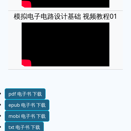
模拟电子电路设计基础 视频教程01
pdf 电子书 下载
epub 电子书 下载
mobi 电子书 下载
txt 电子书 下载