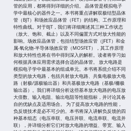
管的应用，都将得到详细的介绍。 晶体管是模拟电子
学中最核心的器件之一。本书将重点讲解双极结型晶体
管（BJT）和场效应晶体管（FET）的结构、工作原理和
特性曲线。对于BJT，我们将详细阐述其三种工作状态
（放大、饱和、截止）以及不同偏置方式对放大性能的
影响。场效应晶体管，包括结型场效应管（JFET）和金
属-氧化物-半导体场效应管（MOSFET），其工作原理
和放大特性也将在书中得到深入的解析。读者将学习如
何根据具体应用需求选择合适的晶体管。 放大电路是
模拟电子学中最基本的组成单元。本书将系统介绍不同
类型的放大电路，包括共射放大电路、共集电极放大电
路（射极/源极输出器）和共基极放大电路（基极/栅极
输出器）。我们将详细分析这些基本放大电路的电压放
大倍数、输入电阻、输出电阻等性能指标，并讨论其各
自的优缺点及适用场合。 为了提高放大电路的性能，
负反馈技术是必不可少的。本书将深入讲解负反馈的四
种基本组态（电压串联、电压并联、电流串联、电流并
联），并详细分析它们对放大电路的增益、带宽、输入