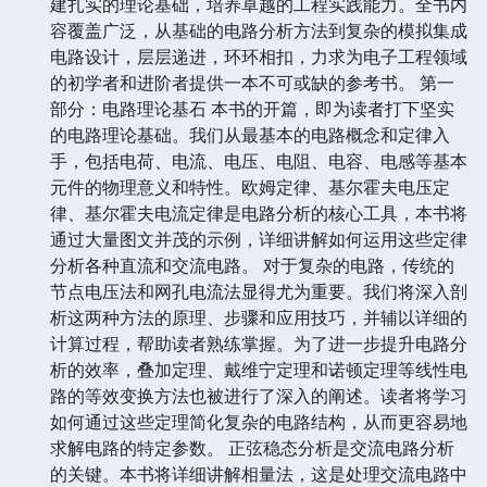
建扎实的理论基础，培养卓越的工程实践能力。全书内
容覆盖广泛，从基础的电路分析方法到复杂的模拟集成
电路设计，层层递进，环环相扣，力求为电子工程领域
的初学者和进阶者提供一本不可或缺的参考书。 第一
部分：电路理论基石 本书的开篇，即为读者打下坚实
的电路理论基础。我们从最基本的电路概念和定律入
手，包括电荷、电流、电压、电阻、电容、电感等基本
元件的物理意义和特性。欧姆定律、基尔霍夫电压定
律、基尔霍夫电流定律是电路分析的核心工具，本书将
通过大量图文并茂的示例，详细讲解如何运用这些定律
分析各种直流和交流电路。 对于复杂的电路，传统的
节点电压法和网孔电流法显得尤为重要。我们将深入剖
析这两种方法的原理、步骤和应用技巧，并辅以详细的
计算过程，帮助读者熟练掌握。为了进一步提升电路分
析的效率，叠加定理、戴维宁定理和诺顿定理等线性电
路的等效变换方法也被进行了深入的阐述。读者将学习
如何通过这些定理简化复杂的电路结构，从而更容易地
求解电路的特定参数。 正弦稳态分析是交流电路分析
的关键。本书将详细讲解相量法，这是处理交流电路中