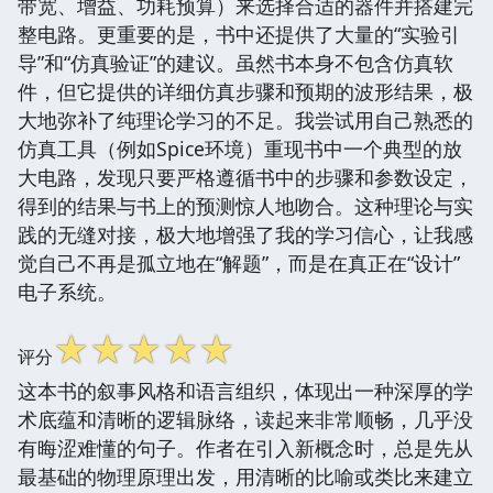
带宽、增益、功耗预算）来选择合适的器件并搭建完
整电路。更重要的是，书中还提供了大量的“实验引
导”和“仿真验证”的建议。虽然书本身不包含仿真软
件，但它提供的详细仿真步骤和预期的波形结果，极
大地弥补了纯理论学习的不足。我尝试用自己熟悉的
仿真工具（例如Spice环境）重现书中一个典型的放
大电路，发现只要严格遵循书中的步骤和参数设定，
得到的结果与书上的预测惊人地吻合。这种理论与实
践的无缝对接，极大地增强了我的学习信心，让我感
觉自己不再是孤立地在“解题”，而是在真正在“设计”
电子系统。
☆
☆
☆
☆
☆
评分
这本书的叙事风格和语言组织，体现出一种深厚的学
术底蕴和清晰的逻辑脉络，读起来非常顺畅，几乎没
有晦涩难懂的句子。作者在引入新概念时，总是先从
最基础的物理原理出发，用清晰的比喻或类比来建立