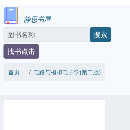
静思书屋
搜索
找书点击
首页
电路与模拟电子学(第二版)