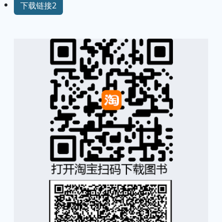
下载链接2