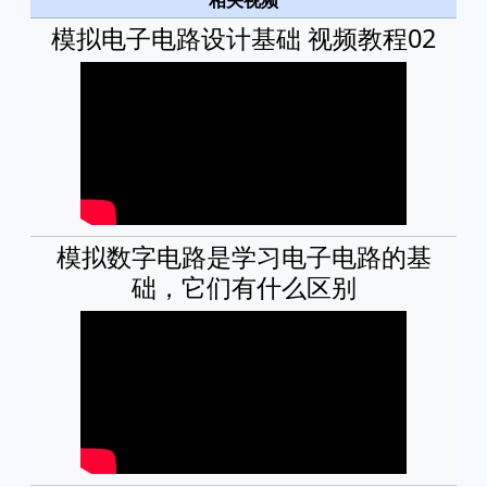
模拟电子电路设计基础 视频教程02
模拟数字电路是学习电子电路的基
础，它们有什么区别