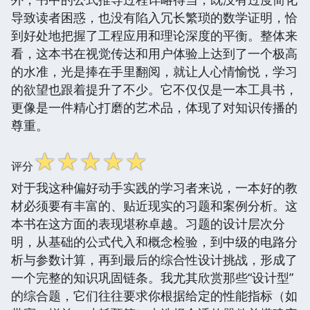
导致读者困惑，也没有陷入冗长繁琐的数学证明，恰
到好处地把握了工程应用和理论深度的平衡。整体来
看，这本书在视觉传达和用户体验上达到了一个极高
的水准，光是捧在手里翻阅，就让人心情愉悦，学习
的欲望也跟着提升了不少。它不仅仅是一本工具书，
更像是一件精心打磨的艺术品，体现了对知识传播的
尊重。
☆
☆
☆
☆
☆
评分
对于我这种偏好动手实践的学习者来说，一本好的教
材必须要有丰富的、贴近现实的习题和案例分析。这
本书在这方面的表现堪称卓越。习题的设计层次分
明，从基础的公式代入和概念检验，到中级的电路分
析与参数计算，再到最后的综合性设计挑战，形成了
一个完整的知识巩固链条。我尤其欣赏那些“设计型”
的综合题，它们往往要求你根据给定的性能指标（如