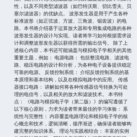
性，以及不同类型滤波器（如巴特沃斯、切比雪夫、贝
塞尔滤波器）的优缺点。 波形发生器是用于产生各种
标准波形（如正弦波、方波、三角波、锯齿波）的电
路。本书将介绍基于运算放大器和专用集成电路的各种
波形发生器的设计与实现。读者将学习如何根据需求设
计和调整波形发生器以获得所需的输出信号。 除了上
述核心内容，本书还可能涵盖与模拟电子学相关的其他
重要主题，例如： 电源电路： 包括整流电路、滤波电
路、稳压电路的设计和分析，为各种电子设备提供稳定
可靠的电源。 反馈控制系统： 介绍反馈控制系统的基
本原理和基本结构，以及在模拟电路中的应用。 传感
器接口电路： 讲解如何将各种传感器信号转换为可处
理的电信号，以及相关的放大和滤波技术。 本书特
点： 《电路与模拟电子学（第二版）》的编写遵循了
以下核心原则，力求为读者带来最佳的学习体验： 系
统性与完整性： 内容覆盖电路理论和模拟电子学的核
心概念和技术，逻辑清晰，循序渐进，确保读者能够构
建完整的知识体系。 理论与实践相结合： 丰富的实例