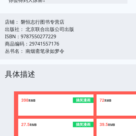
店铺： 磐恒志行图书专营店
出版社： 北京联合出版公司出版
ISBN：9787550277229
商品编码：29741557176
丛书名： 南烟斋笔录如梦令
具体描述
搞笑漫画
398
72
RMB
RMB
搞笑漫画
27.5
39.5
RMB
RMB