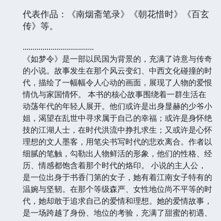
代表作品：《南烟斋笔录》《朝花惜时》《百玄
传》等。
....................................
《如梦令》是一部以民国为背景的，充满了诗意与传奇
的小说。故事发生在那个风云变幻、中西文化碰撞的时
代，描绘了一幅幅令人心动的画面，展现了人物的爱恨
情仇与家国情怀。 本书的核心故事围绕着一群生活在
动荡年代的年轻人展开。他们或许是出身显赫的少爷小
姐，渴望在乱世中寻求属于自己的幸福；或许是身怀绝
技的江湖人士，在时代洪流中挣扎求生；又或许是心怀
理想的文人墨客，用笔尖书写时代的悲欢离合。作者以
细腻的笔触，勾勒出人物鲜活的形象，他们的性格、经
历、情感都饱含着那个时代的烙印。 小说的主人公，
是一位出身于书香门第的女子，她有着江南女子特有的
温婉与坚韧。在那个等级森严、女性地位尚不平等的时
代，她却敢于追求自己的爱情和理想。她的爱情故事，
是一场跨越了身份、地位的考验，充满了甜蜜的初遇、