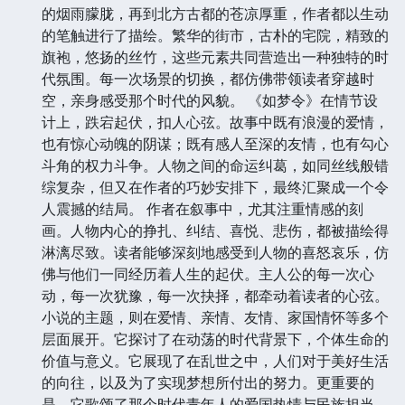
的烟雨朦胧，再到北方古都的苍凉厚重，作者都以生动
的笔触进行了描绘。繁华的街市，古朴的宅院，精致的
旗袍，悠扬的丝竹，这些元素共同营造出一种独特的时
代氛围。每一次场景的切换，都仿佛带领读者穿越时
空，亲身感受那个时代的风貌。 《如梦令》在情节设
计上，跌宕起伏，扣人心弦。故事中既有浪漫的爱情，
也有惊心动魄的阴谋；既有感人至深的友情，也有勾心
斗角的权力斗争。人物之间的命运纠葛，如同丝线般错
综复杂，但又在作者的巧妙安排下，最终汇聚成一个令
人震撼的结局。 作者在叙事中，尤其注重情感的刻
画。人物内心的挣扎、纠结、喜悦、悲伤，都被描绘得
淋漓尽致。读者能够深刻地感受到人物的喜怒哀乐，仿
佛与他们一同经历着人生的起伏。主人公的每一次心
动，每一次犹豫，每一次抉择，都牵动着读者的心弦。
小说的主题，则在爱情、亲情、友情、家国情怀等多个
层面展开。它探讨了在动荡的时代背景下，个体生命的
价值与意义。它展现了在乱世之中，人们对于美好生活
的向往，以及为了实现梦想所付出的努力。更重要的
是，它歌颂了那个时代青年人的爱国热情与民族担当。