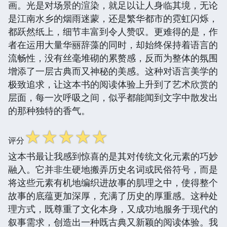
画。光是对场景的渲染，就足以让人身临其境，无论
是江南水乡的烟雨迷蒙，还是繁华都市的霓虹闪烁，
都跃然纸上，细节丰富到令人赞叹。更难得的是，作
者在运用大量华丽辞藻的同时，却始终保持着语言的
流畅性，没有丝毫堆砌的累赘感，反而为整体的氛围
增添了一层古典而又神秘的美感。这种对语言美学的
极致追求，让这本书的阅读体验上升到了艺术欣赏的
层面，每一次呼吸之间，似乎都能闻到文字中散发出
的那种独特的香气。
☆
☆
☆
☆
☆
评分
这本书最让我感到惊喜的是其对传统文化元素的巧妙
融入。它并非生硬地搬弄历史名词或民俗符号，而是
将这些元素有机地编织进故事的肌理之中，使得整个
故事的底蕴更加深厚，充满了历史的厚重感。这种处
理方式，既尊重了文化本身，又成功地服务于现代的
叙事需求，创造出一种既古典又新颖的阅读体验。我