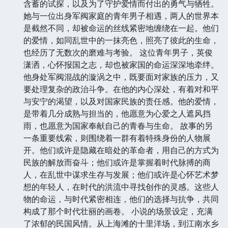
含蓄的试探，以及为了守护爱情而付出的勇气与牺牲。
她与一位出身军阀家庭的青年男子相遇，两人的世界本
是截然不同，却被命运的丝线紧密地缠绕在一起。他们
的爱情，如同乱世中的一抹亮色，照亮了彼此的生命，
也经历了无数次的磨难与考验。 这位青年男子，英俊
潇洒，心怀报国之志，却也被家国的命运深深地牵绊。
他身处军阀混战的漩涡之中，既要面对家族的压力，又
要处理复杂的政治斗争。在他的内心深处，有着对和平
与安宁的渴望，以及对国家民族的责任感。他的爱情，
是带着几分成熟与担当的，他愿意为心爱之人遮风挡
雨，也愿意为国家奉献自己的青春与生命。 故事的另
一条重要线索，则围绕着一群有着特殊身份的人物展
开。他们或许是隐藏在暗处的革命者，用自己的方式为
民族的解放而奋斗；他们或许是掌握着时代脉搏的商
人，在乱世中谋求生存与发展；他们或许是心怀艺术梦
想的年轻人，在时代的洪流中寻找创作的灵感。这些人
物的命运，与时代紧密相连，他们的选择与抗争，共同
构成了那个时代壮丽的画卷。 小说的场景设定，充满
了浓郁的民国风情。从上海滩的十里洋场，到江南水乡