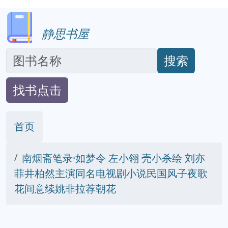
静思书屋
搜索
找书点击
首页
南烟斋笔录·如梦令 左小翎 壳小杀绘 刘亦
菲井柏然主演同名电视剧小说民国风子夜歌
花间意续姚非拉荐朝花