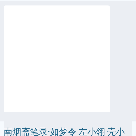
南烟斋笔录·如梦令 左小翎 壳小