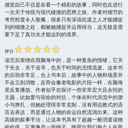
感觉自己不仅是在看一个精彩的故事，同时也在进行
一次关于传统与现代碰撞的思辨之旅。作者对细节的
考究程度令人敬佩，很多只有深谙此道之人才能捕捉
到的细微之处，都被她捕捉并运用得当，这无疑是需
要下足了真功夫才能达到的境界。
☆
☆
☆
☆
☆
评分
读完后萦绕在我脑海中的，是一种复杂的情绪，它关
于失去，关于追寻，也关于时间的无情流逝。这本书
的后劲非常足，合上书本后，故事中的人物和场景并
不会立刻消散，反而会像老电影的片段一样，在脑海
里反复播放。作者似乎在探讨一些非常宏大且永恒的
主题，比如爱与宿命的对抗，个体在时代洪流中的渺
小与挣扎，但她处理得非常克制，没有用说教式的语
言去表达，而是通过人物的命运自然流淌出来。这种
高级的叙事手法，让这本书具有了超越一般消遣读物
的价值，它更像是一面镜子，映照出我们每个人在面