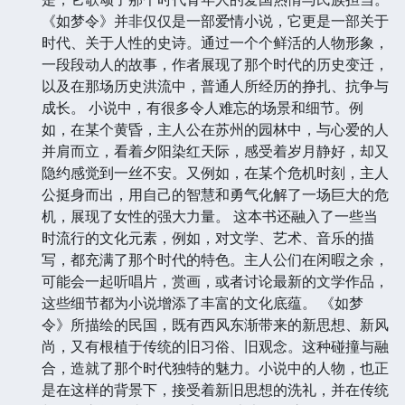
《如梦令》并非仅仅是一部爱情小说，它更是一部关于
时代、关于人性的史诗。通过一个个鲜活的人物形象，
一段段动人的故事，作者展现了那个时代的历史变迁，
以及在那场历史洪流中，普通人所经历的挣扎、抗争与
成长。 小说中，有很多令人难忘的场景和细节。例
如，在某个黄昏，主人公在苏州的园林中，与心爱的人
并肩而立，看着夕阳染红天际，感受着岁月静好，却又
隐约感觉到一丝不安。又例如，在某个危机时刻，主人
公挺身而出，用自己的智慧和勇气化解了一场巨大的危
机，展现了女性的强大力量。 这本书还融入了一些当
时流行的文化元素，例如，对文学、艺术、音乐的描
写，都充满了那个时代的特色。主人公们在闲暇之余，
可能会一起听唱片，赏画，或者讨论最新的文学作品，
这些细节都为小说增添了丰富的文化底蕴。 《如梦
令》所描绘的民国，既有西风东渐带来的新思想、新风
尚，又有根植于传统的旧习俗、旧观念。这种碰撞与融
合，造就了那个时代独特的魅力。小说中的人物，也正
是在这样的背景下，接受着新旧思想的洗礼，并在传统