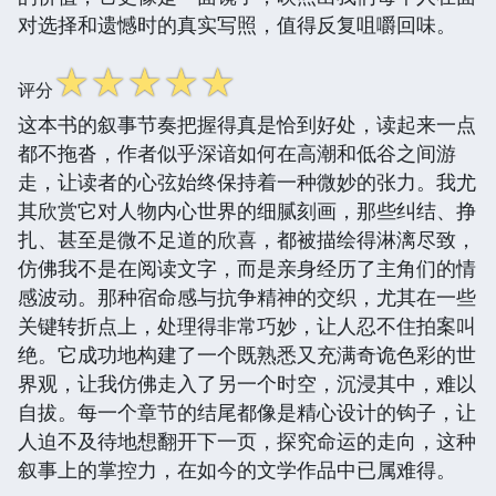
对选择和遗憾时的真实写照，值得反复咀嚼回味。
☆
☆
☆
☆
☆
评分
这本书的叙事节奏把握得真是恰到好处，读起来一点
都不拖沓，作者似乎深谙如何在高潮和低谷之间游
走，让读者的心弦始终保持着一种微妙的张力。我尤
其欣赏它对人物内心世界的细腻刻画，那些纠结、挣
扎、甚至是微不足道的欣喜，都被描绘得淋漓尽致，
仿佛我不是在阅读文字，而是亲身经历了主角们的情
感波动。那种宿命感与抗争精神的交织，尤其在一些
关键转折点上，处理得非常巧妙，让人忍不住拍案叫
绝。它成功地构建了一个既熟悉又充满奇诡色彩的世
界观，让我仿佛走入了另一个时空，沉浸其中，难以
自拔。每一个章节的结尾都像是精心设计的钩子，让
人迫不及待地想翻开下一页，探究命运的走向，这种
叙事上的掌控力，在如今的文学作品中已属难得。