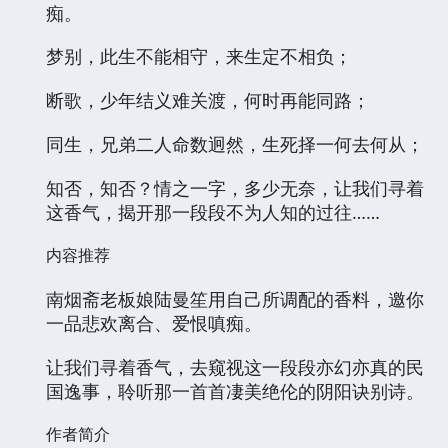
痴。
梦别，此生不能相守，来生定不相负；
断歌，少年结义难关渡，何时再能同路；
同生，兄弟二人命数迥然，生死择一何去何从；
知否，知否？情之一字，多少无奈，让我们寻着
这香气，揭开那一段段不为人知的过往……
内容推荐
南烟斋老板娘陆曼笙用自己所调配的香料，邀你
一品悲欢离合、爱恨嗔痴。
让我们寻着香气，去窥视这一段段亦幻亦真的民
国逸事，聆听那一首首凄美绝伦的阴阳诀别诗。
作者简介