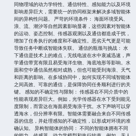
同物理域的动力学特性、通信特性、感知能力以及环境
影响差异巨大，需要统一的协同框架来解决多域智能体
间的异构性问题。 严苛的环境条件： 海面环境受风、
浪、流、潮汐等自然因素影响显著，这些因素对智能体
的运动、姿态控制、传感器观测以及通信都造成干扰，
增加了任务执行的难度和不确定性。恶劣天气更是可能
导致任务中断或智能体失联。 通信的瓶颈与挑战： 水
下通信是技术上的难点，无线电波在水中衰减迅速，声
学通信带宽有限且易受海洋生物、海底地形等影响。水
面和空中通信虽然相对成熟，但也可能受到海浪、天气
和距离的影响。在多域协同中，如何实现不同域智能体
之间高效、可靠的通信，是保障协同任务顺利进行的关
键。 感知的不确定性与限制： 传感器在不同介质中的
性能表现差异巨大。例如，光学传感器在水下受到能见
度限制，而雷达在海面易受海浪干扰。水下声呐可以穿
透海水，但分辨率有限。智能体需要融合来自不同传感
器的信息，并处理感知的不确定性，以形成对环境的准
确认知。 异构智能体的协同： 不同的智能体拥有不同
的能力、传感器、动力学模型和执行约束。例如，无人