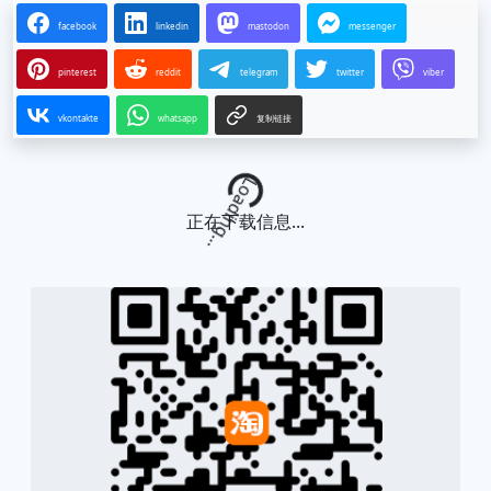
facebook
linkedin
mastodon
messenger
pinterest
reddit
telegram
twitter
viber
vkontakte
whatsapp
复制链接
Loading...
正在下载信息...