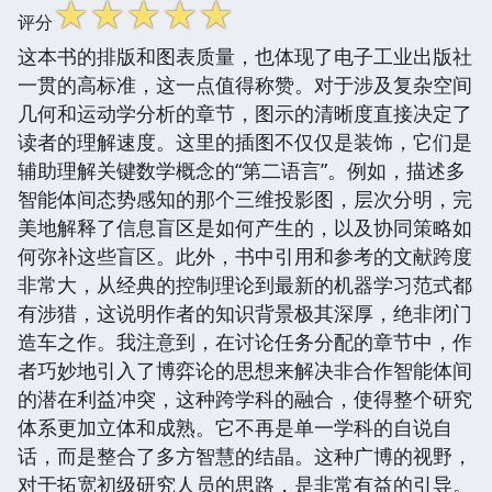
☆
☆
☆
☆
☆
评分
这本书的排版和图表质量，也体现了电子工业出版社
一贯的高标准，这一点值得称赞。对于涉及复杂空间
几何和运动学分析的章节，图示的清晰度直接决定了
读者的理解速度。这里的插图不仅仅是装饰，它们是
辅助理解关键数学概念的“第二语言”。例如，描述多
智能体间态势感知的那个三维投影图，层次分明，完
美地解释了信息盲区是如何产生的，以及协同策略如
何弥补这些盲区。此外，书中引用和参考的文献跨度
非常大，从经典的控制理论到最新的机器学习范式都
有涉猎，这说明作者的知识背景极其深厚，绝非闭门
造车之作。我注意到，在讨论任务分配的章节中，作
者巧妙地引入了博弈论的思想来解决非合作智能体间
的潜在利益冲突，这种跨学科的融合，使得整个研究
体系更加立体和成熟。它不再是单一学科的自说自
话，而是整合了多方智慧的结晶。这种广博的视野，
对于拓宽初级研究人员的思路，是非常有益的引导。