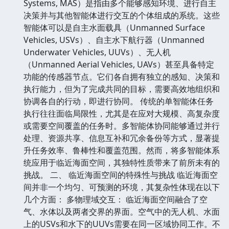
Systems, MAS）是指由多个能够感知环境、进行自主
决策并与其他智能体进行交互的个体组成的系统。这些
智能体可以是自主水面载具（Unmanned Surface
Vehicles, USVs）、自主水下航行器（Unmanned
Underwater Vehicles, UUVs）、无人机
（Unmanned Aerial Vehicles, UAVs）甚至具备特定
功能的传感器节点。它们各自拥有独立的感知、决策和
执行能力，但为了完成共同的目标，需要高效地组织和
协调各自的行动，即进行协同。 传统的单智能体任务
执行往往面临局限性，尤其是在应对大规模、高复杂度
或需要空间覆盖的任务时。多智能体协同能够通过并行
处理、资源共享、信息互补和冗余备份等方式，显著提
升任务效率、鲁棒性和覆盖范围。然而，将多智能体系
统应用于临近海面空间，其独特性质带来了前所未有的
挑战。 二、 临近海面空间的特殊性与挑战 临近海面空
间并非一个均匀、可预测的环境，其复杂性体现在以下
几个方面： 多物理域交互： 临近海面空间融合了空
气、水体以及两者交界的界面。空气中的无人机、水面
上的USVs和水下的UUVs需要在同一区域协同工作。不