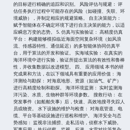
的目标进行精确的追踪和识别。 风险评估与规避： 评
估任务执行过程中可能存在的风险（如碰撞、失联、环
境威胁），并制定相应的规避策略。 自主决策能力：
赋予智能体在不确定环境下进行自主决策的能力，以适
应瞬息万变的态势。 5. 仿真与实验验证： 高精度仿真
平台： 构建能够模拟临近海面空间复杂环境（如风浪
流、传感器特性、通信延迟）的多智能体协同仿真平
台，用于算法的开发和验证。 实海域实验： 在真实的
海洋环境中进行实验，验证所提出算法的有效性和鲁棒
性，并收集数据以改进模型。 四、 应用领域 本书的研
究成果和方法，在以下领域具有重要的应用价值： 海
洋测绘与勘探： 对海底地形、资源（如油气、矿产）
进行高精度绘制和勘探。 海洋环境监测： 实时监测海
洋污染、水质、生物种群等环境参数。 搜救行动： 在
突发事件（如船舶失事）后，快速、高效地搜寻失踪人
员或物资。 水下设施的维护与检查： 对海底管道、电
缆、平台等基础设施进行巡检和维护。 海洋安全与态
势感知： 监视非法捕捞、走私活动，侦察水下威胁。
军事应用： 执行侦察、监视、反潜、水雷对抗等复杂