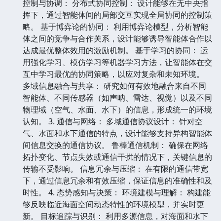
控制与协调： 分布式协同控制： 设计能够在无中央指
挥下，通过智能体间的局部交互实现全局协同的控制策
略。 基于博弈论的协同： 利用博弈论模型，分析智能
体之间的竞争与合作关系，设计能够诱导智能体合作以
达成最优整体效用的激励机制。 基于学习的协同： 运
用强化学习、模仿学习等机器学习方法，让智能体在交
互中学习最优的协同策略，以应对复杂和未知环境。
多域信息融合与共享： 研究如何有效地融合来自不同
智能体、不同传感器（如声呐、雷达、视觉）以及不同
物理域（空气、水面、水下）的信息，形成统一的环境
认知。 3. 通信与网络： 多域通信协议设计： 针对空
气、水面和水下通信的特点，设计能够支持异构智能体
间信息交换的通信协议。 鲁棒通信机制： 确保在网络
拓扑变化、节点失效或通信干扰的情况下，关键信息的
传输不受影响。 信息冗余与压缩： 在有限的通信带宽
下，通过信息冗余和有效压缩，保证信息的准确性和及
时性。 4. 态势感知与决策： 环境建模与理解： 构建能
够反映临近海面空间动态特性的环境模型，并实时更
新。 目标追踪与识别： 利用多源信息，对海面和水下