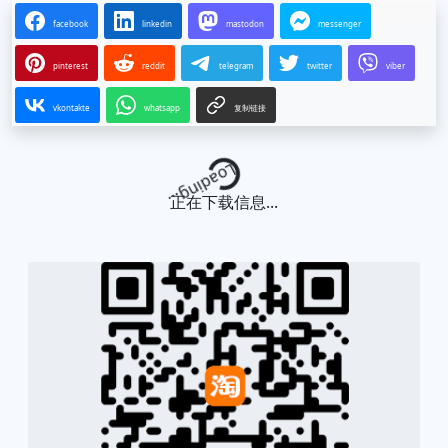
facebook
linkedin
mastodon
messenger
pinterest
reddit
telegram
twitter
viber
vkontakte
whatsapp
复制链接
Loading...
正在下载信息...