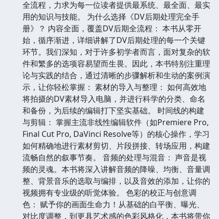
全流程，力求为每一位读者提供最系统、最全面、最实
用的知识与技能。 为什么选择《DV后期处理完全手
册》？ 内容全面，覆盖DV后期全流程： 本书从零开
始，循序渐进，详细讲解了DV后期处理的每一个关键
环节。我们深知，对于许多初学者而言，面对复杂的软
件和繁多的选项容易望而生畏。因此，本书特别注重理
论与实践的结合，通过清晰的步骤解析和生动的案例演
示，让你轻松掌握： 素材的导入与整理： 如何高效地
将拍摄的DV素材导入电脑，并进行科学的分类、命名
和备份，为后续的编辑打下坚实基础。 时间线的构建
与剪辑： 掌握主流非线性编辑软件（如Premiere Pro,
Final Cut Pro, DaVinci Resolve等）的核心操作，学习
如何精确地进行素材剪切、片段拼接、转场应用，构建
流畅自然的叙事节奏。 音频的处理与混音： 声音是视
频的灵魂。本书将深入讲解音频的降噪、均衡、音量调
整、背景音乐的选取与编排，以及音效的添加，让你的
视频拥有专业级的听觉体验。 色彩的校正与创意调
色： 赋予你的画面生命力！从基础的白平衡、曝光、
对比度调整，到更具艺术感的色彩风格化，本书将带你