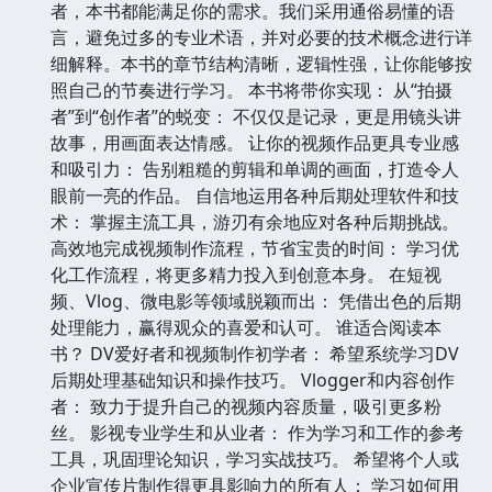
者，本书都能满足你的需求。我们采用通俗易懂的语
言，避免过多的专业术语，并对必要的技术概念进行详
细解释。本书的章节结构清晰，逻辑性强，让你能够按
照自己的节奏进行学习。 本书将带你实现： 从“拍摄
者”到“创作者”的蜕变： 不仅仅是记录，更是用镜头讲
故事，用画面表达情感。 让你的视频作品更具专业感
和吸引力： 告别粗糙的剪辑和单调的画面，打造令人
眼前一亮的作品。 自信地运用各种后期处理软件和技
术： 掌握主流工具，游刃有余地应对各种后期挑战。
高效地完成视频制作流程，节省宝贵的时间： 学习优
化工作流程，将更多精力投入到创意本身。 在短视
频、Vlog、微电影等领域脱颖而出： 凭借出色的后期
处理能力，赢得观众的喜爱和认可。 谁适合阅读本
书？ DV爱好者和视频制作初学者： 希望系统学习DV
后期处理基础知识和操作技巧。 Vlogger和内容创作
者： 致力于提升自己的视频内容质量，吸引更多粉
丝。 影视专业学生和从业者： 作为学习和工作的参考
工具，巩固理论知识，学习实战技巧。 希望将个人或
企业宣传片制作得更具影响力的所有人： 学习如何用