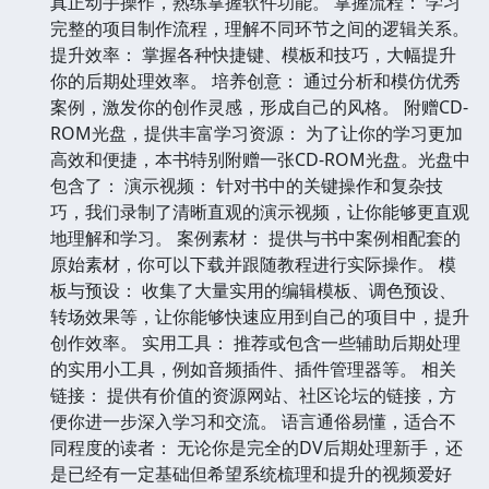
真正动手操作，熟练掌握软件功能。 掌握流程： 学习
完整的项目制作流程，理解不同环节之间的逻辑关系。
提升效率： 掌握各种快捷键、模板和技巧，大幅提升
你的后期处理效率。 培养创意： 通过分析和模仿优秀
案例，激发你的创作灵感，形成自己的风格。 附赠CD-
ROM光盘，提供丰富学习资源： 为了让你的学习更加
高效和便捷，本书特别附赠一张CD-ROM光盘。光盘中
包含了： 演示视频： 针对书中的关键操作和复杂技
巧，我们录制了清晰直观的演示视频，让你能够更直观
地理解和学习。 案例素材： 提供与书中案例相配套的
原始素材，你可以下载并跟随教程进行实际操作。 模
板与预设： 收集了大量实用的编辑模板、调色预设、
转场效果等，让你能够快速应用到自己的项目中，提升
创作效率。 实用工具： 推荐或包含一些辅助后期处理
的实用小工具，例如音频插件、插件管理器等。 相关
链接： 提供有价值的资源网站、社区论坛的链接，方
便你进一步深入学习和交流。 语言通俗易懂，适合不
同程度的读者： 无论你是完全的DV后期处理新手，还
是已经有一定基础但希望系统梳理和提升的视频爱好