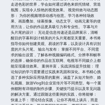
走进色彩的世界，学会如何通过调色来烘托情绪、营造
氛围，实现令人惊艳的视觉效果。 视觉特效与动态图
形： 为你的视频增添动感与创意。学习各种转场效
果、画面叠加、绿幕抠像、动态文字、动画元素等的使
用方法，让你的作品更具吸引力和专业性。 字幕与片
头片尾的设计： 无论是信息传递还是品牌展示，清晰
醒目的字幕和设计精美的片头片尾都至关重要。本书将
指导你如何创建美观、易读的字幕，以及设计具有识别
度的片头片尾。 输出与发布： 掌握不同平台、不同需
求的输出设置，了解各种视频编码格式、分辨率和帧率
的选择，确保你的作品在互联网、电视等不同媒介上都
能呈现最佳效果。 案例丰富，实战演练提升技能： 理
论知识的学习需要通过实践来巩固和深化。本书精心挑
选了多种实际应用场景的案例，涵盖了从短片制作、婚
礼视频、旅游Vlog到企业宣传片等不同类型。每一个案
例都附有详细的制作步骤、关键技巧提示以及常见问题
的解决方案。通过跟随这些案例的实践，你将能够：
快速上手： 理论结合实践，让你不再纸上谈兵，而是