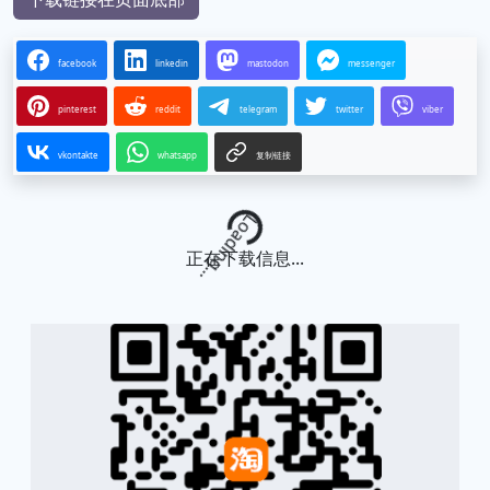
facebook
linkedin
mastodon
messenger
pinterest
reddit
telegram
twitter
viber
vkontakte
whatsapp
复制链接
Loading...
正在下载信息...