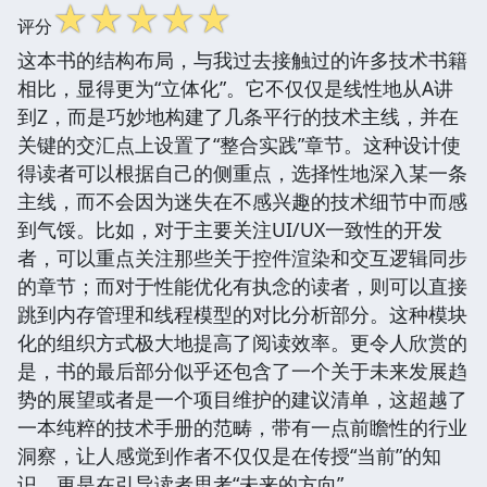
☆
☆
☆
☆
☆
评分
这本书的结构布局，与我过去接触过的许多技术书籍
相比，显得更为“立体化”。它不仅仅是线性地从A讲
到Z，而是巧妙地构建了几条平行的技术主线，并在
关键的交汇点上设置了“整合实践”章节。这种设计使
得读者可以根据自己的侧重点，选择性地深入某一条
主线，而不会因为迷失在不感兴趣的技术细节中而感
到气馁。比如，对于主要关注UI/UX一致性的开发
者，可以重点关注那些关于控件渲染和交互逻辑同步
的章节；而对于性能优化有执念的读者，则可以直接
跳到内存管理和线程模型的对比分析部分。这种模块
化的组织方式极大地提高了阅读效率。更令人欣赏的
是，书的最后部分似乎还包含了一个关于未来发展趋
势的展望或者是一个项目维护的建议清单，这超越了
一本纯粹的技术手册的范畴，带有一点前瞻性的行业
洞察，让人感觉到作者不仅仅是在传授“当前”的知
识，更是在引导读者思考“未来的方向”。