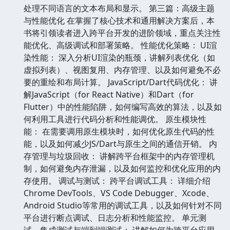
处理不同语言的文本布局和显示。 第三篇：高级主题
与性能优化 在掌握了核心技术和通用解决方案后，本
书将引领读者进入跨平台开发的进阶领域，重点关注性
能优化、高级调试和部署策略。 性能优化策略： UI渲
染性能： 深入分析UI渲染的瓶颈，讲解列表优化（如
虚拟列表）、视图复用、内存管理、以及如何避免不必
要的重绘和布局计算。 JavaScript/Dart代码优化： 讲
解JavaScript（for React Native）和Dart（for
Flutter）中的性能陷阱，如何编写高效的算法，以及如
何利用工具进行代码分析和性能调优。 原生模块性
能： 在需要调用原生模块时，如何优化原生代码的性
能，以及如何减少JS/Dart与原生之间的通信开销。 内
存管理与垃圾回收： 讲解跨平台框架中的内存管理机
制，如何避免内存泄漏，以及如何监控和优化应用的内
存使用。 调试与测试： 跨平台调试工具： 详细介绍
Chrome DevTools、VS Code Debugger、Xcode、
Android Studio等常用的调试工具，以及如何针对不同
平台进行断点调试、日志分析和性能监控。 单元测
试、集成测试与端到端测试： 讲解如何为跨平台应用