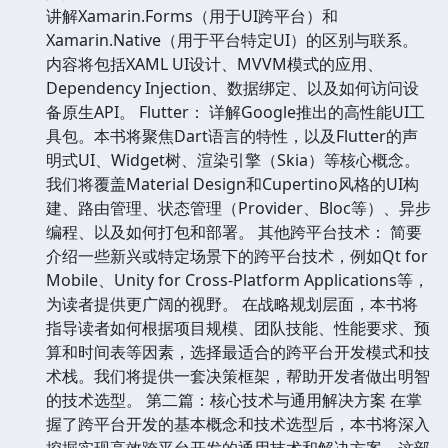
讲解Xamarin.Forms（用于UI跨平台）和
Xamarin.Native（用于平台特定UI）的区别与联系。
内容将包括XAML UI设计、MVVM模式的应用、
Dependency Injection、数据绑定、以及如何访问设
备原生API。 Flutter： 详解Google推出的高性能UI工
具包。本书将聚焦Dart语言的特性，以及Flutter的声
明式UI、Widget树、渲染引擎（Skia）等核心概念。
我们将覆盖Material Design和Cupertino风格的UI构
建、路由管理、状态管理（Provider、Bloc等）、异步
编程、以及如何打包和部署。 其他跨平台技术： 简要
介绍一些新兴或特定场景下的跨平台技术，例如Qt for
Mobile、Unity for Cross-Platform Applications等，
为读者提供更广阔的视野。 在战略规划层面，本书将
指导读者如何根据项目规模、团队技能、性能要求、预
算和时间表等因素，选择最适合的跨平台开发模式和技
术栈。我们将提供一套决策框架，帮助开发者做出明智
的技术选型。 第二篇：核心技术与通用解决方案 在掌
握了跨平台开发的基本概念和技术选型后，本书将深入
挖掘实现高效跨平台开发的通用技术和解决方案。这部