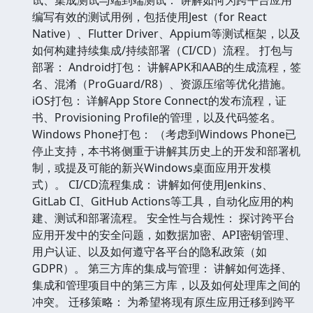
编写有效的测试用例，包括使用Jest（for React
Native）、Flutter Driver、Appium等测试框架，以及
如何构建持续集成/持续部署（CI/CD）流程。 打包与
部署： Android打包： 讲解APK和AAB的生成流程，签
名、混淆（ProGuard/R8）、资源压缩等优化措施。
iOS打包： 详解App Store Connect的发布流程，证
书、Provisioning Profile的管理，以及代码签名。
Windows Phone打包： （考虑到Windows Phone已
停止支持，本书将侧重于讲解其历史上的开发和部署机
制，或提及可能的新兴Windows桌面应用开发模
式）。 CI/CD流程集成： 讲解如何使用Jenkins、
GitLab CI、GitHub Actions等工具，自动化应用的构
建、测试和部署流程。 安全性与合规性： 探讨跨平台
应用开发中的安全问题，如数据加密、API密钥管理、
用户认证、以及如何遵守各平台的隐私政策（如
GDPR）。 第三方库的集成与管理： 讲解如何选择、
集成和管理项目中的第三方库，以及如何处理库之间的
冲突。 迁移策略： 为希望将现有原生应用迁移到跨平