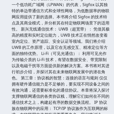
一个低功耗广域网（LPWAN）的代表，Sigfox 以其独
特的单边带通信方式和全球性网络，为低数据率的物联
网应用提供了新的选择。本书将介绍 Sigfox 的技术特
点及其商业模式，并分析其在特定物联网场景下的适用
性。 新兴无线通信技术： UWB（超宽带）： 凭借其极
高的精度和实时定位能力，UWB 技术正在悄然改变着
室内定位、资产追踪、安全认证等领域。我们将介绍
UWB 的工作原理，以及它在无感交互、精准定位等方
面的独特优势。 Li-Fi（可见光通信）： 利用可见光作
为传输介质的 Li-Fi 技术，有望在数据安全、带宽限制
以及电磁干扰等方面提供新的解决方案。本书将对其进
行初步介绍，并探讨其在未来物联网发展中的潜在角
色。 第三章：协议栈的智慧：连接的语言与规则 仅仅
拥有硬件通信能力是不足够的，要实现不同设备之间的
有效沟通，还需要标准化的通信协议。本章将深入探讨
支撑物联网通信的各类协议栈，理解它们如何在不同的
通信技术之上，构建起有序的数据交换流程。 IP 协议
族在物联网中的应用： TCP/IP 协议族作为互联网的标