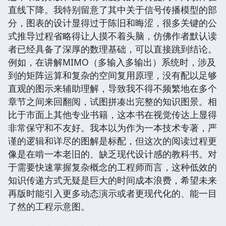
直线下降。我特别留意了其中关于信号传播模型的部
分，图表的设计显得过于陈旧和晦涩，很多关键的公
式推导过程省略得让人摸不着头脑，仿佛作者默认读
者已经具备了深厚的数理基础，可以直接跳到结论。
例如，在讲解MIMO（多输入多输出）系统时，涉及
到的矩阵运算和复杂的空间复用原理，没有配以足够
直观的图示来辅助理解，导致我不得不频繁地在多个
章节之间来回翻阅，试图拼凑出完整的知识图景。相
比于市面上其他专业书籍，这本书在视觉传达上显得
非常保守和不友好。我本以为作为一本技术专著，严
谨的逻辑和详尽的图解是标配，但这次的阅读过程更
像是在啃一本老旧的、缺乏现代设计感的教科书。对
于需要快速掌握复杂概念的工程师而言，这种低效的
知识传递方式无疑是巨大的时间成本浪费，希望未来
再版时能引入更多动态演示或者更现代化的、能一目
了然的工程示意图。