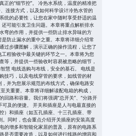
正的“细节控”。 冷热水系统，温度的精准把
分、连接方式，以及如何科学设计冷热水管的
系统的必要性，让您在家中随时享受舒适的温
，还可能引发卫生问题。本章将重点解析排水
水弯的作用，并提供一些防止排水异味的方
封是防止漏水的重中之重。本章将详细介绍常
通过步骤图解，演示正确的操作流程，让您了
电工程验收中最关键的环节之一。本章将为您
查等，并提供一些验收时容易被忽略的细节，
智慧 电线选购与布线，安全的基石。 电线是
购技巧，以及电线穿管的要求，如线管的材
原则，并为您展示规范的布线方式，确保电路安
配置至关重要。本章将详细解读配电箱的构成，
回路和容量。我们将强调“总开关”、“分路开
手可及的便捷。 开关和插座是人与电最直接的
控）和插座（如五孔插座、十三孔插座、带
原则。同时，也会重点介绍开关插座的安装高度
着家电的增多和智能化家居的普及，原有的电路系
路是否需要改造，以及如何进行线路的增容和