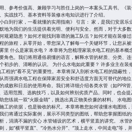
用、参考价值高、兼顾学习与胜任上岗的一本案头工具书。《装
、实战技巧、基本资料等装修水电知识进行了介绍。
小白到行家，一看就懂的实用指南》 引言： 家，是我们安居乐
默地为我们的生活提供着光明、便利与安全。然而，对于大多数
何规避隐患？如何才能找到靠谱的施工队伍？如何才能在装修过
程的旅程，从零开始，带您深入了解每一个关键环节，让您从被
雾里 什么是家装水电？ 本章将为您梳理家装水电工程的基本概
要角色。我们将用通俗易懂的语言，解释水管的材质、分类、连
个初步的、清晰的认识。 为什么水电如此重要？ 许多业主在装
电工程的“看不见”的重要性。本章将深入剖析水电工程的隐蔽性
从而强调水电工程在保障家居安全和舒适度方面无可替代的地位。
的成败和日后的使用寿命。我们将详细介绍各类水管（如PPR管、
点、适用范围、选购技巧，以及如何辨别劣质产品。同时，也会
助您练就一双“火眼金睛”，挑选出真正物美价廉的材料。 水电
施工的依据，也是验收的标尺。本章将教您如何读懂水电图纸，
我们将通过实际案例，展示不同类型的图纸，帮助您掌握图纸的
析，涓滴不漏的安心 水管铺设的艺术，横平竖直的讲究。 水管
则，如“横平竖直”、“冷热水分开”、“顶上走水，中间走电”等