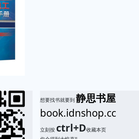
静思书屋
想要找书就要到
book.idnshop.cc
ctrl+D
立刻按
收藏本页
你会得到大惊喜!!