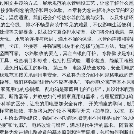
过图文并茂的方式，展示规范的水管铺设工艺，让您了解什么是真
直接影响到您的洗浴和用水体验。本章将为您讲解冷热水管的区
定，温度适宜。我们还会介绍热水器的选购与安装，以及水循环
阻的生命线。 排水不畅是家装中常见的难题，不仅影响生活便利
处理等关键要素，以及如何避免排水堵塞。我们将介绍地漏、存
无忧。 水管的连接与密封，滴水不漏的保障。 水管的连接和密
熔、卡压、丝接等，并强调密封材料的选择与施工方法。我们将
坚固可靠。 水路验收的要点，真金白银的守护。 水路验收是水
工具、检查项目和标准，包括打压试验、通水检查、隐蔽工程检
，避免日后返工的麻烦。 第三章：电路系统全攻略，安全用电的
线规范直接关系到用电安全。本章将为您介绍不同规格电线的选
径等。我们将强调“线管内不应有接头”、“强弱电分离”等基本
，家庭用电的总指挥。 配电箱是家庭用电的“心脏”，其设计和
器、断路器等，并教您如何根据家庭用电需求，合理配置配电箱的
行科学的区分，让您的用电更加安全有序。 开关插座的学问，触
样需要细致。本章将为您介绍不同类型开关（如单控、双控、多
景，并给出选购建议，强调“不同功能区域使用不同规格插座”的
虚接”和“过载”。 电路改造与增容，满足现代生活的需求。 随
章将为您讲解电路改造的基本原则和注意事项，包括如何判断电