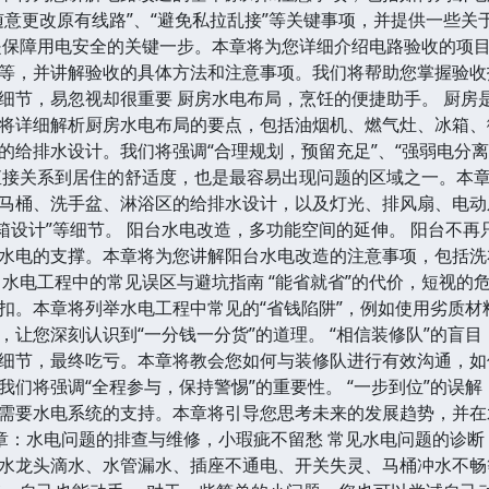
随意更改原有线路”、“避免私拉乱接”等关键事项，并提供一些关
是保障用电安全的关键一步。本章将为您详细介绍电路验收的项
等，并讲解验收的具体方法和注意事项。我们将帮助您掌握验收
细节，易忽视却很重要 厨房水电布局，烹饪的便捷助手。 厨房
将详细解析厨房水电布局的要点，包括油烟机、燃气灶、冰箱、
的给排水设计。我们将强调“合理规划，预留充足”、“强弱电分离
直接关系到居住的舒适度，也是最容易出现问题的区域之一。本
马桶、洗手盆、淋浴区的给排水设计，以及灯光、排风扇、电动
水箱设计”等细节。 阳台水电改造，多功能空间的延伸。 阳台不
水电的支撑。本章将为您讲解阳台水电改造的注意事项，包括洗
：水电工程中的常见误区与避坑指南 “能省就省”的代价，短视的
扣。本章将列举水电工程中常见的“省钱陷阱”，例如使用劣质
，让您深刻认识到“一分钱一分货”的道理。 “相信装修队”的盲
细节，最终吃亏。本章将教会您如何与装修队进行有效沟通，如
我们将强调“全程参与，保持警惕”的重要性。 “一步到位”的误
需要水电系统的支持。本章将引导您思考未来的发展趋势，并在
六章：水电问题的排查与维修，小瑕疵不留愁 常见水电问题的诊断
水龙头滴水、水管漏水、插座不通电、开关失灵、马桶冲水不畅