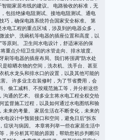
于智能家居布线的建议。 电路验收的标准，无
目，包括绝缘电阻测试、接地电阻测试、通电
技巧，确保电路系统符合国家安全标准。 第
是水电工程的重点区域，涉及到的电器众多，
微波炉、洗碗机等电器的插座位置和高度，以
”等原则。 卫生间水电设计，舒适淋浴的保
章将重点介绍卫生间的水管走向、排水坡度、
牙刷等电器的插座布局。我们将强调“防水处
再只是晾晒衣物的空间，洗衣机、洗手台、甚至
衣机水龙头和排水口的设置，以及其他可能的
危害。 许多业主在装修时，为了节省费用，会
材料、偷工减料、不按规范施工等，并分析这些
目，沟通的艺术。 很多业主将水电工程全权交给
何监督施工过程，以及如何通过水电图纸和验
解，未来的考量。 家居生活在不断变化，未来的
水电设计中预留接口和空间，避免日后“拆东
，症状与病因。 本章将列举一些在家居生活中
等，并分析其可能的原因，帮助您初步判断问