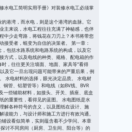
修水电工简明实用手册》对装修水电工必须掌
业的港湾，而水电，则是这个港湾的血脉。它
业主来说，水电工程往往充满了神秘感，也伴
程中少走弯路，将钱花在刀刃上？本书将带您
动接受者，蜕变为自信的决策者。 第一章：
念，包括水路系统和电路系统的构成，以及它
接方式，以及电线的种类、规格、配电箱的作
修时，往往更关注墙面、地面、家具等“看得
，以及它一旦出现问题可能带来的严重后果，例
 水电材料的选择，眼光决定品质。 水电材
铜管、铝塑管等）和电线（如BV线、BVR
提及一些辅助材料，如接头、开关、插座、底盒
图纸的重要性，看得见的蓝图。 水电图纸是水
理解各种符号的含义，以及图纸在设计、施
解读能力，与设计师和施工方进行有效沟通。
的铺设看似简单，实则蕴含着不少学问。本章
，并探讨不同房间（厨房、卫生间、阳台等）的