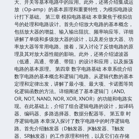
大、开关等基本电路中的应用。此外，还将介绍集成运
放（Op-amp）的基本原理和重要特性，为模拟电路设
计打下基础。 第三章 模拟电路基础 本章聚焦于模拟信
号的处理和电路设计。首先介绍放大电路的基本概念，
包括放大器的增益、输入输出阻抗、频率响应等。详细
讲解了单级和多级放大器的设计，以及差分放大器、功
率放大器等常用电路。接着，深入讨论了反馈电路的原
理及其对放大器性能的影响。此外，还将介绍滤波器
（低通、高通、带通、带阻）的设计和应用，以及振荡
电路的基本原理。 第四章 数字电路基础 本章系统介绍
数字电路的基本概念和逻辑门电路。从逻辑代数的基本
定理和定律出发，讲解了最小项、最大项、卡诺图等简
化逻辑函数的方法。详细阐述了基本逻辑门（AND,
OR, NOT, NAND, NOR, XOR, XNOR）的功能和电路实
现。在此基础上，介绍了组合逻辑电路的设计，如译码
器、编码器、多路选择器、数据分配器等。 第五章 时
序逻辑电路 本章深入探讨了数字电路中的时序逻辑电
路。首先介绍触发器（D触发器、JK触发器、T触发
器、SR触发器）的工作原理和特性，以及它们在存储