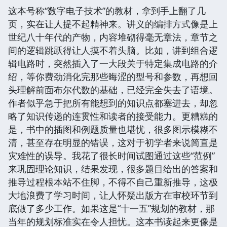
这本号称“数字电子技术”的教材，拿到手上翻了几
页，实在让人提不起精神来。讲义的编排方式像是上
世纪八十年代的产物，内容堆砌得毫无章法，章节之
间的逻辑跳跃得让人摸不着头脑。比如，讲到组合逻
辑电路时，突然插入了一大段关于特定集成电路的介
绍，等你费劲消化完那些晦涩的型号和参数，再想回
头理解前面布尔代数的基础，已经完全失去了语境。
作者似乎急于把所有能想到的知识点都塞进去，却忽
略了知识传递的连贯性和读者的接受能力。更糟糕的
是，书中的插图和例题质量也堪忧，很多图示模糊不
清，甚至存在明显的错误，这对于初学者来说简直是
灾难性的误导。我花了很长时间试图通过这些“范例”
来巩固理论知识，结果发现，很多题目给出的答案和
推导过程根本站不住脚，不得不自己重新推导，这极
大地浪费了学习时间，让人怀疑出版方在审校环节到
底做了多少工作。如果这是“十一五”规划的教材，那
当年的规划标准实在令人担忧。这本书读起来更像是