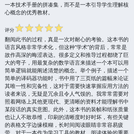
一本技术手册的拼凑集，而不是一本引导学生理解核
心概念的优秀教材。
☆
☆
☆
☆
☆
评分
翻阅此书的过程，真是一次对耐心的考验。这本书的
语言风格非常学术化，但这种“学术”的背后，常常是
故作高深的晦涩表达。很多定义和推导过程都绕了巨
大的弯子，用最复杂的数学语言来描述一个本可以用
简单逻辑就能阐述清楚的概念。举个例子，描述一个
简单的译码器功能时，书中用了三页纸的篇幅来论证
其唯一性和完备性，这对于需要快速掌握应用方法的
读者来说，无疑是冗余且令人气馁的。我常常需要对
照着网络上其他更现代、更清晰的资料才能理解书中
某段话的真实意图。此外，这本书的装帧和纸张质量
也让人不敢恭维，印刷的清晰度时好时坏，有些关键
的表格文字边缘模糊，长时间阅读眼睛非常容易疲
劳。对于一本作为学习工具的教材，阅读体验的重要