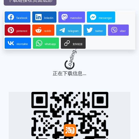
facebook
linkedin
mastodon
messenger
pinterest
reddit
telegram
twitter
viber
vkontakte
whatsapp
复制链接
Loading...
正在下载信息...