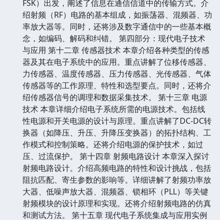
FSK）出发，阐述了信息在通信信道中的传输方式。介
绍射频（RF）电路的基本组成，如振荡器、混频器、功
率放大器等。同时，还将涉及数字通信中的一些基本概
念，如编码、解码和纠错。 第四部分：现代电子技术
与应用 第十二章 传感器技术 本章介绍各种类型的传感
器及其在电子系统中的应用。重点讲解了位移传感器、
力传感器、温度传感器、压力传感器、光传感器、气体
传感器等的工作原理、特性和选型要点。同时，还将介
绍传感器信号的调理和数据采集技术。 第十三章 电源
技术 本章详细介绍电子系统所需的电源技术。包括线
性电源和开关电源的设计与原理。重点讲解了DC-DC转
换器（如降压、升压、升降压变换器）的拓扑结构、工
作模式和控制策略。还将介绍电源的保护技术，如过
压、过流保护。 第十四章 射频电路设计 本章深入探讨
射频电路设计。介绍高频电路的特性和设计挑战，包括
阻抗匹配、寄生参数的影响等。详细讲解了射频功率放
大器、低噪声放大器、混频器、锁相环（PLL）等关键
射频模块的设计原理和实现。还将介绍射频电路的仿真
和测试方法。 第十五章 现代电子系统集成与应用实例