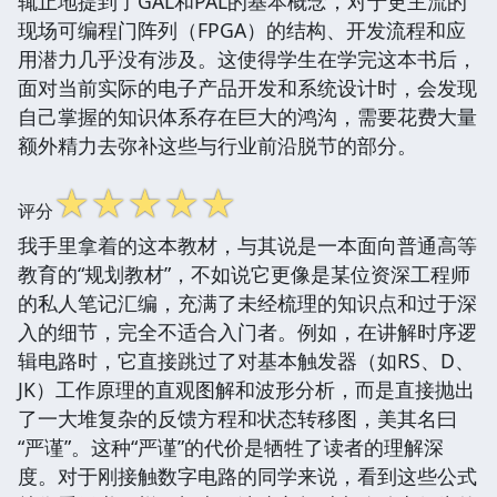
辄止地提到了GAL和PAL的基本概念，对于更主流的
现场可编程门阵列（FPGA）的结构、开发流程和应
用潜力几乎没有涉及。这使得学生在学完这本书后，
面对当前实际的电子产品开发和系统设计时，会发现
自己掌握的知识体系存在巨大的鸿沟，需要花费大量
额外精力去弥补这些与行业前沿脱节的部分。
☆
☆
☆
☆
☆
评分
我手里拿着的这本教材，与其说是一本面向普通高等
教育的“规划教材”，不如说它更像是某位资深工程师
的私人笔记汇编，充满了未经梳理的知识点和过于深
入的细节，完全不适合入门者。例如，在讲解时序逻
辑电路时，它直接跳过了对基本触发器（如RS、D、
JK）工作原理的直观图解和波形分析，而是直接抛出
了一大堆复杂的反馈方程和状态转移图，美其名曰
“严谨”。这种“严谨”的代价是牺牲了读者的理解深
度。对于刚接触数字电路的同学来说，看到这些公式