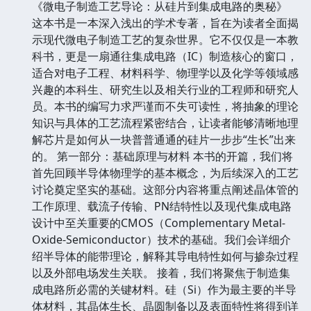
《微电子制造工艺导论：从硅片到集成电路的奥秘》
这本书是一本深入浅出的学术专著，旨在为读者全面揭
示现代微电子制造工艺的复杂世界。它不仅仅是一本教
科书，更是一扇通往集成电路（IC）制造核心的窗口，
适合对电子工程、材料科学、物理学以及化学等领域感
兴趣的本科生、研究生以及相关行业的工程师和研究人
员。本书的编写力求严谨而不失可读性，将抽象的理论
知识与具体的工艺流程紧密结合，让读者能够清晰地理
解芯片是如何从一块普普通通的硅片一步步“生长”出来
的。 第一部分：基础原理与材料 本书的开篇，我们将
首先回顾半导体物理学的基本概念，为后续深入的工艺
讨论奠定坚实的基础。这部分内容将重点阐述晶体管的
工作原理、载流子传输、PN结特性以及现代集成电路
设计中至关重要的CMOS（Complementary Metal-
Oxide-Semiconductor）技术的基础。我们会详细介
绍半导体的能带理论，解释其导电特性如何与掺杂过程
以及外部电场发生关联。 接着，我们将聚焦于制造集
成电路所必需的关键材料。硅（Si）作为最主要的半导
体材料，其晶体生长、晶圆制备以及表面特性将得到详