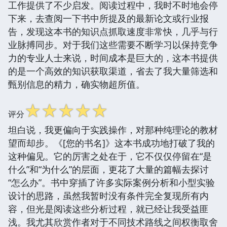
工作提供了不少启发。阅读过程中，我时不时地会停
下来，去查阅一下书中所提及的最新论文或行业报
告，发现这本书的知识点抓取速度非常快，几乎与行
业脉搏同步。对于我们这些需要不断学习以保持竞争
力的专业人士来说，时间成本是巨大的，这本书提供
的是一个高效的知识获取渠道，省去了我大量筛选和
甄别信息的精力，确实物超所值。
☆
☆
☆
☆
☆
评分
坦白说，我更偏向于实践操作，对那种纯理论的教材
望而却步。《[您的书名]》这本书成功地打破了我的
这种偏见。它的厉害之处在于，它不仅仅停留在“是
什么”和“为什么”的层面，更花了大量的篇幅去探讨
“怎么办”。书中穿插了许多实际案例分析和小型实验
设计的思路，虽然我暂时没有条件完全复现所有内
容，但光是阅读这些分析过程，就已经让我受益匪
浅。我尤其欣赏作者对于不同技术路线之间权衡取舍