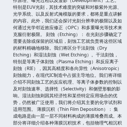
作原理、曝光过程以及显影（Development）工艺。
特别是EUV光刻，其技术难度的突破和对极紫外光源、
光学系统、以及反射式掩模版的要求，都将是重点讲解
的内容。此外，我们还会探讨光刻分辨率的极限以及如
何通过光学邻近效应修正（OPC）和多重曝光等技术来
克服衍射极限。 刻蚀（Etching）： 在光刻步骤确定了
需要去除或保留的区域后，刻蚀工艺就负责将这些区域
的材料精确地移除。我们将区分干法刻蚀（Dry
Etching）和湿法刻蚀（Wet Etching）。干法刻蚀，
特别是等离子体刻蚀（Plasma Etching）和反应离子
刻蚀（RIE），因其高精度和各向异性（Anisotropic）
刻蚀能力，在现代IC制造中占据主导地位。我们将详细
介绍不同刻蚀工艺的反应机理、等离子体参数的控制以
及对刻蚀速率、选择性（Selectivity）和侧壁形貌的影
响。湿法刻蚀则因其经济性和某些特定应用场合的优
势，仍然被广泛使用，我们将介绍其主要的化学试剂和
适用范围。 薄膜沉积（Thin Film Deposition）： 集
成电路是由一层一层不同材料构成的薄膜堆叠而成。本
部分将详细介绍各种薄膜沉积技术，包括物理气相沉积