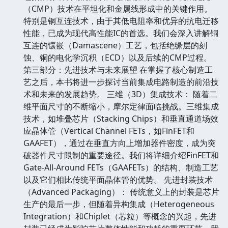
（CMP）技术在平坦化和金属线形成中的关键作用。
特别是铜互连技术，由于其低电阻率和优异的抗电迁移
性能，已成为现代高性能IC的首选。我们会深入讲解铜
互连的镶嵌（Damascene）工艺，包括绝缘层的刻
蚀、铜的电化学沉积（ECD）以及后续的CMP过程。
第三部分：先进技术与未来展望 在掌握了核心制造工
艺之后，本书将进一步探讨当前集成电路制造的前沿技
术和未来的发展趋势。 三维（3D）集成技术： 随着二
维平面尺寸的不断缩小，摩尔定律面临挑战。三维集成
技术，如堆叠芯片（Stacking Chips）和垂直通道场效
应晶体管（Vertical Channel FETs，如FinFET和
GAAFET），通过在垂直方向上增加器件密度，成为突
破器件尺寸限制的重要途径。我们将详细介绍FinFET和
Gate-All-Around FETs（GAAFETs）的结构、制造工艺
以及它们相比传统平面晶体管的优势。 先进封装技术
（Advanced Packaging）： 传统意义上的封装是芯片
生产的最后一步，但随着异构集成（Heterogeneous
Integration）和Chiplet（芯粒）等概念的兴起，先进