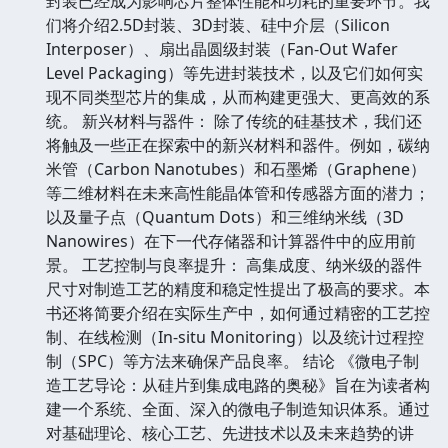
封装已经成为影响芯片整体性能和功耗的重要环节。我
们将介绍2.5D封装、3D封装、硅中介层（Silicon
Interposer）、扇出晶圆级封装（Fan-Out Wafer
Level Packaging）等先进封装技术，以及它们如何实
现不同类型芯片的集成，从而构建更强大、更高效的系
统。 新兴材料与器件： 除了传统的硅基技术，我们还
将触及一些正在探索中的新兴材料和器件。例如，碳纳
米管（Carbon Nanotubes）和石墨烯（Graphene）
等二维材料在未来高性能晶体管和传感器方面的潜力；
以及量子点（Quantum Dots）和三维纳米线（3D
Nanowires）在下一代存储器和计算器件中的应用前
景。 工艺控制与良率提升： 高集成度、纳米级的器件
尺寸对制造工艺的精度和稳定性提出了极高的要求。本
书还将简要介绍在实际生产中，如何通过精密的工艺控
制、在线检测（In-situ Monitoring）以及统计过程控
制（SPC）等方法来确保产品良率。 结论 《微电子制
造工艺导论：从硅片到集成电路的奥秘》旨在为读者构
建一个系统、全面、深入的微电子制造知识体系。通过
对基础理论、核心工艺、先进技术以及未来趋势的讲