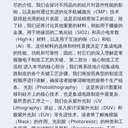
尽的介绍。我们会探讨不同晶向的硅片对器件性能的影
响，以及如何通过先进的化学机械抛光（CMP）技术
获得超光滑的硅片表面，这是后续精密加工的前提。除
了硅，我们还将讨论其他重要的材料，例如用于栅极的
金属、用于绝缘层的二氧化硅（SiO2）和高介电常数
（High-k）材料，以及用于互连的铜（Cu）和铝
（Al）等。这些材料的选择和特性直接决定了集成电路
的性能、功耗和可靠性，因此，对它们的深入理解是掌
握微电子制造工艺的关键。 第二部分：核心制造工艺
流程 进入本书的核心部分，我们将系统地介绍集成电
路制造的各个关键工艺步骤。我们将按照典型的制造流
程顺序进行讲解，确保读者能够清晰地把握整个生产链
条。 光刻（Photolithography）： 这是将设计图案转
移到硅片上的核心技术，也是集成电路制造中最复杂、
最昂贵的工序之一。我们会从紫外光刻（UV
Lithography）讲起，深入探讨深紫外光刻（DUV）和
极紫外光刻（EUV）等先进技术。读者将了解掩模版
（Mask）的作用、光刻胶（Photoresist）的种类和工