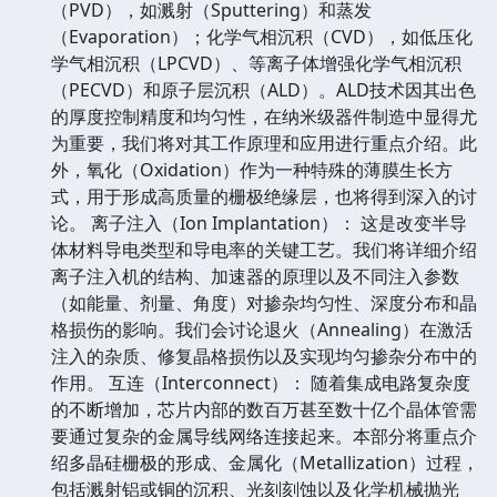
（PVD），如溅射（Sputtering）和蒸发
（Evaporation）；化学气相沉积（CVD），如低压化
学气相沉积（LPCVD）、等离子体增强化学气相沉积
（PECVD）和原子层沉积（ALD）。ALD技术因其出色
的厚度控制精度和均匀性，在纳米级器件制造中显得尤
为重要，我们将对其工作原理和应用进行重点介绍。此
外，氧化（Oxidation）作为一种特殊的薄膜生长方
式，用于形成高质量的栅极绝缘层，也将得到深入的讨
论。 离子注入（Ion Implantation）： 这是改变半导
体材料导电类型和导电率的关键工艺。我们将详细介绍
离子注入机的结构、加速器的原理以及不同注入参数
（如能量、剂量、角度）对掺杂均匀性、深度分布和晶
格损伤的影响。我们会讨论退火（Annealing）在激活
注入的杂质、修复晶格损伤以及实现均匀掺杂分布中的
作用。 互连（Interconnect）： 随着集成电路复杂度
的不断增加，芯片内部的数百万甚至数十亿个晶体管需
要通过复杂的金属导线网络连接起来。本部分将重点介
绍多晶硅栅极的形成、金属化（Metallization）过程，
包括溅射铝或铜的沉积、光刻刻蚀以及化学机械抛光