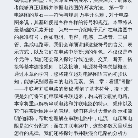
者能够真正理解并掌握电路图的识读方法。 第一章：
电路图的基石——符号与规则 万事开头难，对于电路
图来说，其基础便是各种各样的符号和规范。本章将从
最基础的元素开始，为您一一介绍电子元件在电路图中
的标准符号，例如电阻、电容、电感、二极管、三极
管、集成电路等。我们会详细讲解这些符号的含义、表
示方式，以及它们在电路中所扮演的角色。不仅仅是单
个元件，我们还会深入探讨导线连接、交叉、断开、搭
接等基本连接规则，以及接地、电源符号等关键概念。
通过本章的学习，您将建立起对电路图语言的初步认
知，能够识别最基本的电路元素。 第二章：看懂“骨骼”
——串联与并联电路的奥秘 理解了基本符号，接下来
便是如何将它们串联和并联起来，构成有功能的电路。
本章将重点解析串联电路和并联电路的特点、规律以及
它们在实际应用中的表现。我们将通过大量的图示和简
明的解释，帮助您理解在串联电路中，电流、电压和电
阻是如何分配的；而在并联电路中，这些参数又呈现出
怎样的规律。我们还将探讨串并联混合电路的分析方