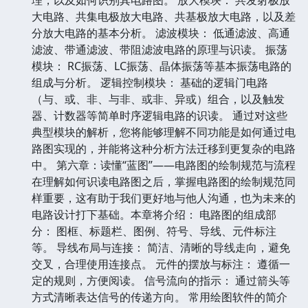
大电路、共集电极放大电路、共基极放大电路，以及差
分放大电路的基本分析。 滤波模块： 低通滤波、高通
滤波、带通滤波、带阻滤波电路的原理与识读。 振荡
模块： RC振荡、LC振荡、晶体振荡等基本振荡电路的
组成与分析。 逻辑控制模块： 基础的逻辑门电路
（与、或、非、与非、或非、异或）组合，以及触发
器、计数器等简单时序逻辑电路的识读。 通过对这些
典型模块的解析，您将能够理解不同功能是如何通过电
路图实现的，并能将这种分析方法迁移到更复杂的电路
中。 第六章：读懂“蓝图”——电路图的绘制规范与流程
在理解如何识读电路图之后，掌握电路图的绘制规范同
样重要，这有助于我们更好地与他人沟通，也为未来的
电路设计打下基础。本章将介绍： 电路图的组成部
分： 图框、标题栏、图例、符号、导线、元件标注
等。 导线布局与连接： 简洁、清晰的导线走向，避免
交叉，合理使用连接点。 元件的摆放与标注： 遵循一
定的规则，方便阅读。 信号流向的指示： 通过箭头等
方式清晰表达信号的传递方向。 常用绘图软件的简介