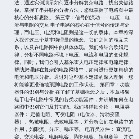
法，通过实例演示如何逐步分解复杂电路，找出关键路
径。掌握了串并联的分析方法，您就掌握了电路图中最
核心的分析思路。 第三章：信号的流动——电压、电
流与电阻的交互 电子电路的核心在于信号的传递与处
理，而电压、电流和电阻则是这一切的载体。本章将深
入探讨这三个基本物理量的概念、它们之间的相互关
系，以及在电路图中的具体体现。我们将结合欧姆定
律，分析不同电路环境下电压、电流和电阻的变化规
律。同时，我们会引入基尔霍夫电压定律和电流定律，
帮助您理解在复杂的电路网络中，如何进行更加精确的
电流和电压分析。通过对这些基本定律的深入理解，您
将能够更准确地预测电路的工作状态。 第四章：功能
器件的识别与分析 在了解了基础概念之后，本章将聚
焦于电子电路中常见的各类功能器件，并讲解如何在电
路图中识别它们及其功能。我们将详细介绍： 电阻类
器件： 定值电阻、可变电阻（电位器、滑动变阻
器）、热敏电阻、光敏电阻等，并分析它们在电路中的
作用，如限流、分压、稳压等。 电容类器件： 直流电
容、交流电容、电解电容、陶瓷电容、钽电容等，并讲