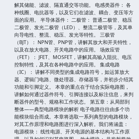
解其储能、滤波、隔直通交等功能。 电感类器件： 各
种线圈、电抗器等，以及它们在滤波、耦合、变压等方
面的应用。 半导体器件： 二极管： 普通二极管、稳压
二极管、发光二极管（LED）、整流二极管等，及其单
向导电性、整流、稳压、发光等特性。 三极管
（BJT）： NPN管、PNP管，讲解其放大和开关特性，
以及在放大电路、开关电路中的应用。 场效应管
（FET）： JFET、MOSFET，讲解其高输入阻抗、电压
控制特性，及其在各种电路中的应用。 集成电路
（IC）： 讲解不同类型的集成电路符号，如运算放大
器、逻辑门电路、微处理器、存储器等，并初步介绍其
功能和引脚定义。 本章的重点在于结合实际电路图，
讲解如何通过器件符号、引脚连接以及标注信息，来判
断器件的型号、规格和工作状态。 第五章：从局部到
整体——典型电路模块的解析 电子电路往往由多个功
能模块组合而成。本章将选取一系列典型的电路模块，
对其工作原理和电路图进行深入解析。我们将涵盖：
电源模块： 线性电源、开关电源的基本结构与工作原
理，以及如何识别其电路图。 放大模块： 共发射极放