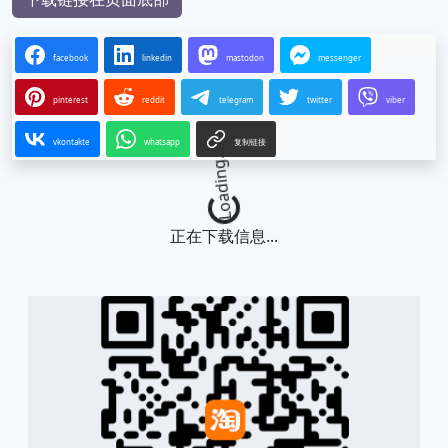
facebook
linkedin
mastodon
messenger
pinterest
reddit
telegram
twitter
viber
vkontakte
whatsapp
复制链接
Loading...
正在下载信息...