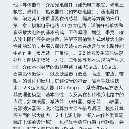
他半导体器件：介绍光电器件（如光电二极管、光电三
极管、光耦）、热敏器件（如热敏电阻）、压电器件
等，阐述其工作原理及在传感器、隔离等方面的应用。
第二章：模拟电子电路 2.1 放大电路：详细分析单级和
多级放大电路的基本构成、工作原理、增益、带宽、输
入输出阻抗等关键参数。讲解不同偏置方式对放大电路
性能的影响，并深入探讨反馈技术在改善放大电路性能
中的作用（负反馈、正反馈）。 2.2 信号发生器与波形
处理：阐述正弦波、方波、三角波等基本波形的产生原
理，介绍不同类型的振荡电路（如RC振荡、LC振荡、
石英晶体振荡），以及滤波器（低通、高通、带通、带
阻）的设计和应用，讲解信号的耦合、隔离等处理技
术。 2.3 运算放大器（Op-Amp）：系统讲解运算放大
器的理想模型、基本特性，以及其在各种模拟电路中的
应用，如加法器、减法器、积分器、微分器、比较器、
有源滤波器等，突出运算放大器在信号调理、模拟计算
等方面的强大能力。 2.4 电源电路：深入讲解各类直流
稳压电源的设计原理，包括线性稳压电源（串联型、并
联型）和开关稳压电源（Buck、Boost、Buck-