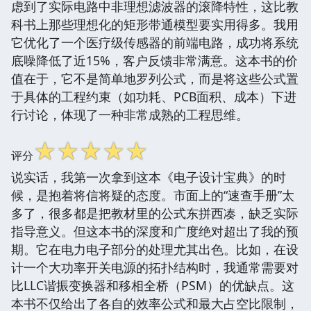
虑到了实际电路中非理想滤波器的滚降特性，这比教
科书上那些理想化的矩形带通模型要实用得多。我用
它优化了一个医疗级传感器的前端电路，成功将系统
底噪降低了近15%，客户反馈非常满意。这本书的价
值在于，它不是简单地罗列公式，而是将这些公式置
于具体的工程约束（如功耗、PCB面积、成本）下进
行讨论，体现了一种非常成熟的工程思维。
☆
☆
☆
☆
☆
评分
说实话，我第一次拿到这本《电子设计宝典》的时
候，是抱着将信将疑的态度。市面上的“速查手册”太
多了，很多都是把教材里的公式东拼西凑，缺乏实际
指导意义。但这本书的深度和广度绝对超出了我的预
期。它在电力电子部分的处理尤其出色。比如，在设
计一个大功率开关电源的拓扑结构时，我通常需要对
比LLC谐振变换器和移相全桥（PSM）的优缺点。这
本书不仅给出了各自的效率公式和最大占空比限制，