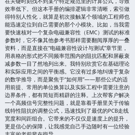
在关键时刻找不到某个特定规范里的计算公式，导致
效率低下。但这本手册的编排逻辑非常清晰，索引做
得特别人性化，就算是初次接触某个领域的工程师也
能迅速定位到自己需要的那个小模块。比如，当我需
要快速核对一个复杂电磁兼容性（EMC）测试的标准
参数时，它不像其他参考书那样需要翻阅厚厚的一叠
资料，而是直接在“电磁兼容性设计与测试”章节里，
用表格的形式把不同频率范围内的阻抗匹配和屏蔽衰
减参数一目了然地列出来。我特别欣赏它在基础理论
和实际应用之间的平衡感。它没有过多地纠缠于复杂
的数学推导，而是聚焦于“如何用”——那些公式的适
用前提、常用的单位换算以及实际工程中需要注意的
边界条件，都有简短而精辟的注释。上次帮客户解决
一个高频信号完整性问题，就是靠着手册里关于传输
线特性阻抗的调整公式，迅速找到了最优的PCB走线
宽度和间距组合。它带来的不仅仅是速度上的提升，
更是信心的保障，让我感觉自己手边随时有一位经验
丰富的老前辈在指导。