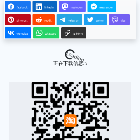
facebook
linkedin
mastodon
messenger
pinterest
reddit
telegram
twitter
viber
vkontakte
whatsapp
复制链接
Loading...
正在下载信息...