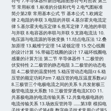
符号 7.半导体器件新旧电路图形符号对照表 第三
节 常用标准 1.标准的分级和代号 2.电气图标准
简介第2章 常用基本公式 节 基本公式 1.欧姆定
律 2.电阻的串联 3.电阻的并联 4.基尔霍夫电流定
律 5.基尔霍夫电压定律 6.焦耳定律 7.电池的串联
与并联 8.电容器的串联与并联 9.支路电流法 10.
电压源与电流源的等效变换 11.结点电压法 12.叠
加原理 13.戴维宁定理 14.诺顿定理 15.空心线圈
的设计计算 16.带磁芯线圈的设计 17.磁环线圈电
感量的计算方法 第二节 半导体器件 1.二极管的
伏安特性 2.二极管的静态电阻 3.二极管的动态电
阻 4.二极管的温度特性 5.稳压管动态电阻rz 6.稳
压管的额定功耗Pzm 7.稳压管的电压温度系数aU
8.三极管三个电极电流之间的关系 9.共发射极三
极管电流放大系数 10.三极管穿透电流ICEO 11.
共基极电路的电流传输关系 12.共集电极电路的
电流传输关系 13.场效应管跨导 ……第3章 模拟电
子技术常用公式第4章 数字电子技术常用公式第5