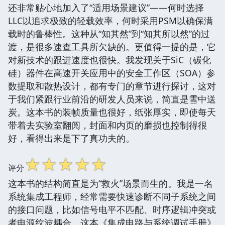
还非常贴心地加入了“适用场景建议”——何时选择
LLC以追求极致的轻载效率，何时采用PSM以确保满
载时的鲁棒性。这种从“知其然”到“知其所以然”的过
渡，是很多速查工具所欠缺的。更值得一提的是，它
对新技术的跟进速度也很快。我发现关于SiC（碳化
硅）器件在高速开关应用中的安全工作区（SOA）参
数提取和散热设计，都有专门的章节进行探讨，这对
于我们紧跟行业前沿的研发人员来说，简直是雪中送
炭。这本书的装帧质量也很好，纸张厚实，即使每天
带着去实验室翻阅，封面和内页的磨损也控制得很
好，看得出来是下了真功夫的。
☆
☆
☆
☆
☆
评分
这本书的结构简直是为“救火”场景而生的。我是一名
系统集成工程师，经常需要快速诊断不同子系统之间
的接口问题，比如信号电平不匹配、时序逻辑冲突或
者电源纹波耦合。这本《集成电路与系统调试手册》