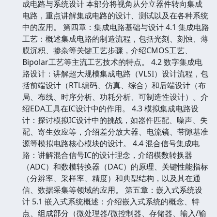
成电路与系统设计 本部分将视角从分立器件转向集成
电路，重点讲解集成电路的设计、测试以及在各种系统
中的应用。 第四章：集成电路基础与设计 4.1 集成电路
工艺：概述集成电路的制造流程，包括光刻、刻蚀、薄
膜沉积、掺杂等关键工艺步骤，介绍CMOS工艺、
Bipolar工艺等主流工艺技术的特点。 4.2 数字集成电
路设计：讲解超大规模集成电路（VLSI）设计流程，包
括前端设计（RTL编码、仿真、综合）和后端设计（布
局、布线、时序分析、功耗分析、可制造性设计）。介
绍EDA工具在IC设计中的作用。 4.3 模拟集成电路设
计：探讨模拟IC设计中的挑战，如器件匹配、噪声、失
配、寄生效应等，介绍差分放大器、电流镜、带隙基准
源等模拟电路核心模块的设计。 4.4 混合信号集成电
路：讲解混合信号IC的设计理念，介绍模数转换器
（ADC）和数模转换器（DAC）的原理、关键性能指标
（分辨率、采样率、精度）和典型结构，以及其在通
信、数据采集等领域的应用。 第五章：嵌入式系统设
计 5.1 嵌入式系统概述：介绍嵌入式系统的概念、特
点、组成部分（微处理器/微控制器、存储器、输入/输