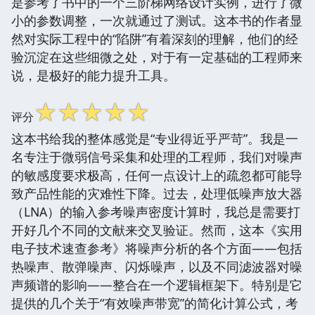
是参考了书中的一个三阶梯网络设计实例，进行了微
小的参数调整，一次就通过了测试。这本书的作者显
然对实际工程中的“陷阱”有着深刻的理解，他们的经
验沉淀在这些细微之处，对于有一定基础的工程师来
说，是极好的能力提升工具。
☆
☆
☆
☆
☆
评分
这本书给我的整体感觉是“专业得近乎严苛”。我是一
名专注于微弱信号采集和处理的工程师，我们对噪声
的敏感度要求极高，任何一点设计上的疏忽都可能导
致产品性能的灾难性下降。过去，处理低噪声放大器
（LNA）的输入参考噪声密度计算时，我总是需要打
开好几个不同的文献来交叉验证。然而，这本《实用
电子技术速查参考》将噪声分析的各个方面——包括
热噪声、散弹噪声、闪烁噪声，以及不同滤波器对噪
声频谱的影响——整合在一个逻辑框架下。特别是它
提供的几个关于“有效噪声带宽”的简化计算公式，考