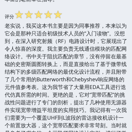
☆
☆
☆
☆
☆
评分
老实说，我买这本书主要是因为同事推荐，本来以为
它会是那种只适合初级技术人员的“入门读物”。没想
到，在深入研究射频（RF）电路设计时，它展现出了
令人惊喜的深度。我主要负责无线通信模块的匹配网
络设计。书中关于阻抗匹配的章节，没有停留在最基
础的史密斯圆图转换上，而是直接给出了基于微带线
结构下的多级匹配网络的最优化设计流程，并且附带
了几个常用的Butterworth和Chebyshev响应网络的
元件值参考表。这为我节省了大量用EDA工具进行迭
代仿真所需的时间。更绝的是，它对“宽带匹配”的挑
战性问题进行了专门的剖析，提出了几种使用无源器
件实现宽带增益平坦度的实用技巧。我记得有一次我
们需要为一个覆盖UHF到L波段的雷达接收机设计一
个前置放大器，这个宽带匹配要求非常苛刻。当时就