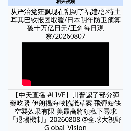
相关视频
从严治党狂飙现在刮到了福建/沙特土
耳其巴铁报团取暖/日本明年防卫预算
破十万亿日元/王剑每日观
察/20260807
【中天直播 #LIVE】川普認了部分彈
藥吃緊 伊朗揭海峽協議草案 飛彈短缺
空襲效果有限 美最高將領私下尋求
「退場機制」20260808 ⁨@全球大視野
Global_Vision