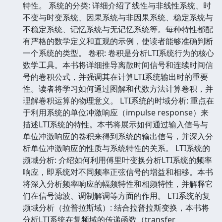
特性。 系统的分类: 详细介绍了线性与非线性系统、时
不变与时变系统、因果系统与非因果系统、稳定系统与
不稳定系统、记忆系统与无记忆系统等。每种特性都配
有严格的数学定义和直观的示例，使读者能够准确判断
一个系统的类型。 卷积: 卷积是分析LTI系统行为的核心
数学工具。本书将详细推导离散时间信号和连续时间信
号的卷积公式，并强调其在计算LTI系统输出时的重要
性。读者将学习如何通过图解和代数方法计算卷积，并
理解卷积运算的物理意义。 LTI系统的时域分析: 重点在
于利用系统的单位冲激响应（impulse response）来
描述LTI系统的特性。本书将展示如何通过输入信号与
单位冲激响应的卷积来得到系统的输出信号，并深入分
析单位冲激响应的性质与系统特性的关系。 LTI系统的
频域分析: 介绍如何利用傅里叶变换分析LTI系统的频率
响应，即系统对不同频率正弦信号的增益和相移。本书
将深入分析频率响应的幅频特性和相频特性，并解释它
们在信号滤波、调制解调等方面的作用。 LTI系统的复
频域分析（拉普拉斯域）: 结合拉普拉斯变换，本书将
分析LTI系统在复频域的传递函数（transfer