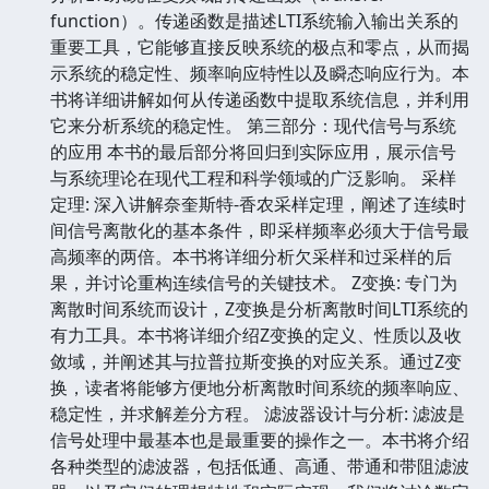
function）。传递函数是描述LTI系统输入输出关系的
重要工具，它能够直接反映系统的极点和零点，从而揭
示系统的稳定性、频率响应特性以及瞬态响应行为。本
书将详细讲解如何从传递函数中提取系统信息，并利用
它来分析系统的稳定性。 第三部分：现代信号与系统
的应用 本书的最后部分将回归到实际应用，展示信号
与系统理论在现代工程和科学领域的广泛影响。 采样
定理: 深入讲解奈奎斯特-香农采样定理，阐述了连续时
间信号离散化的基本条件，即采样频率必须大于信号最
高频率的两倍。本书将详细分析欠采样和过采样的后
果，并讨论重构连续信号的关键技术。 Z变换: 专门为
离散时间系统而设计，Z变换是分析离散时间LTI系统的
有力工具。本书将详细介绍Z变换的定义、性质以及收
敛域，并阐述其与拉普拉斯变换的对应关系。通过Z变
换，读者将能够方便地分析离散时间系统的频率响应、
稳定性，并求解差分方程。 滤波器设计与分析: 滤波是
信号处理中最基本也是最重要的操作之一。本书将介绍
各种类型的滤波器，包括低通、高通、带通和带阻滤波