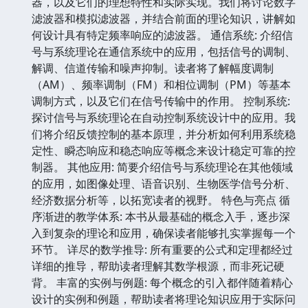
器，以及它们的理想特性和实际实现。我们将讨论数字
滤波器和模拟滤波器，并结合前面的理论知识，讲解如
何设计具有特定频率响应的滤波器。 通信系统: 介绍信
号与系统理论在通信系统中的应用，包括信号的调制、
解调、信道传输和噪声抑制。读者将了解幅度调制
（AM）、频率调制（FM）和相位调制（PM）等基本
调制方式，以及它们在信号传输中的作用。 控制系统:
探讨信号与系统理论在自动控制系统设计中的应用。我
们将介绍反馈控制的基本原理，并分析如何利用系统稳
定性、瞬态响应和稳态响应等概念来设计稳定可靠的控
制器。 其他应用: 简要介绍信号与系统理论在其他领域
的应用，如图像处理、语音识别、生物医学信号分析、
经济数据分析等，以拓宽读者的视野。 特色与亮点 循
序渐进的教学体系: 本书从最基础的概念入手，逐步深
入到复杂的理论和应用，确保读者能够扎实掌握每一个
环节。 详尽的数学推导: 所有重要的公式和定理都经过
详细的推导，帮助读者理解其数学根源，而非死记硬
背。 丰富的实例与例题: 每个概念的引入都伴随着精心
设计的实例和例题，帮助读者将理论知识应用于实际问