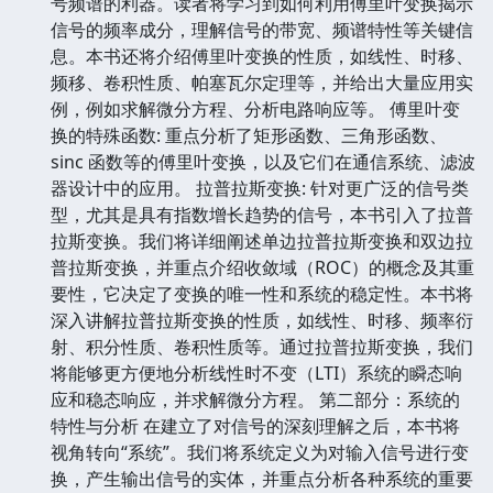
号频谱的利器。读者将学习到如何利用傅里叶变换揭示
信号的频率成分，理解信号的带宽、频谱特性等关键信
息。本书还将介绍傅里叶变换的性质，如线性、时移、
频移、卷积性质、帕塞瓦尔定理等，并给出大量应用实
例，例如求解微分方程、分析电路响应等。 傅里叶变
换的特殊函数: 重点分析了矩形函数、三角形函数、
sinc 函数等的傅里叶变换，以及它们在通信系统、滤波
器设计中的应用。 拉普拉斯变换: 针对更广泛的信号类
型，尤其是具有指数增长趋势的信号，本书引入了拉普
拉斯变换。我们将详细阐述单边拉普拉斯变换和双边拉
普拉斯变换，并重点介绍收敛域（ROC）的概念及其重
要性，它决定了变换的唯一性和系统的稳定性。本书将
深入讲解拉普拉斯变换的性质，如线性、时移、频率衍
射、积分性质、卷积性质等。通过拉普拉斯变换，我们
将能够更方便地分析线性时不变（LTI）系统的瞬态响
应和稳态响应，并求解微分方程。 第二部分：系统的
特性与分析 在建立了对信号的深刻理解之后，本书将
视角转向“系统”。我们将系统定义为对输入信号进行变
换，产生输出信号的实体，并重点分析各种系统的重要