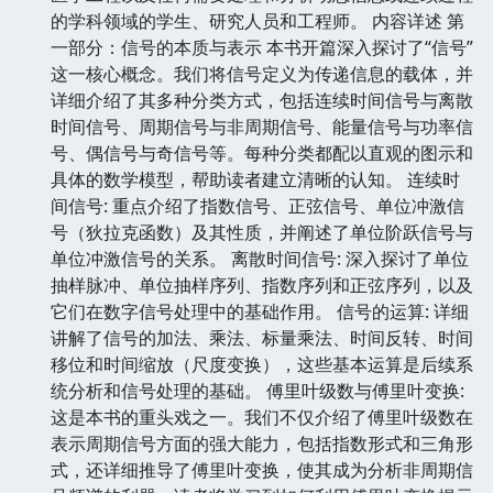
的学科领域的学生、研究人员和工程师。 内容详述 第
一部分：信号的本质与表示 本书开篇深入探讨了“信号”
这一核心概念。我们将信号定义为传递信息的载体，并
详细介绍了其多种分类方式，包括连续时间信号与离散
时间信号、周期信号与非周期信号、能量信号与功率信
号、偶信号与奇信号等。每种分类都配以直观的图示和
具体的数学模型，帮助读者建立清晰的认知。 连续时
间信号: 重点介绍了指数信号、正弦信号、单位冲激信
号（狄拉克函数）及其性质，并阐述了单位阶跃信号与
单位冲激信号的关系。 离散时间信号: 深入探讨了单位
抽样脉冲、单位抽样序列、指数序列和正弦序列，以及
它们在数字信号处理中的基础作用。 信号的运算: 详细
讲解了信号的加法、乘法、标量乘法、时间反转、时间
移位和时间缩放（尺度变换），这些基本运算是后续系
统分析和信号处理的基础。 傅里叶级数与傅里叶变换:
这是本书的重头戏之一。我们不仅介绍了傅里叶级数在
表示周期信号方面的强大能力，包括指数形式和三角形
式，还详细推导了傅里叶变换，使其成为分析非周期信