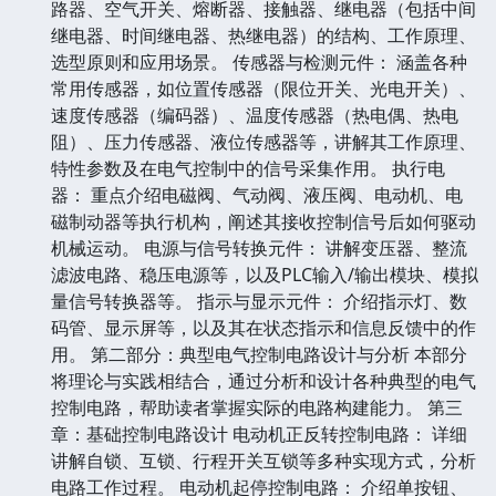
路器、空气开关、熔断器、接触器、继电器（包括中间
继电器、时间继电器、热继电器）的结构、工作原理、
选型原则和应用场景。 传感器与检测元件： 涵盖各种
常用传感器，如位置传感器（限位开关、光电开关）、
速度传感器（编码器）、温度传感器（热电偶、热电
阻）、压力传感器、液位传感器等，讲解其工作原理、
特性参数及在电气控制中的信号采集作用。 执行电
器： 重点介绍电磁阀、气动阀、液压阀、电动机、电
磁制动器等执行机构，阐述其接收控制信号后如何驱动
机械运动。 电源与信号转换元件： 讲解变压器、整流
滤波电路、稳压电源等，以及PLC输入/输出模块、模拟
量信号转换器等。 指示与显示元件： 介绍指示灯、数
码管、显示屏等，以及其在状态指示和信息反馈中的作
用。 第二部分：典型电气控制电路设计与分析 本部分
将理论与实践相结合，通过分析和设计各种典型的电气
控制电路，帮助读者掌握实际的电路构建能力。 第三
章：基础控制电路设计 电动机正反转控制电路： 详细
讲解自锁、互锁、行程开关互锁等多种实现方式，分析
电路工作过程。 电动机起停控制电路： 介绍单按钮、