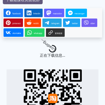
facebook
linkedin
mastodon
messenger
pinterest
reddit
telegram
twitter
viber
vkontakte
whatsapp
复制链接
Loading...
正在下载信息...