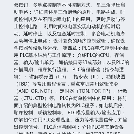
双按钮、多地点控制等不同控制方式。 星三角降压启
动电路： 详细阐述星三角启动的原理、电路构成、时
间控制以及在不同功率电机上的应用。 延时启动与停
止控制电路： 利用时间继电器实现电动机的延时启
动、延时停止，以及组合延时控制。 多台电动机顺序
启动与停止电路： 设计复杂的顺序控制逻辑，确保设
备按照预设顺序运行。 第四章：PLC在电气控制中的应
用 PLC基本结构与工作原理： 介绍PLC的CPU、存储
器、输入/输出单元、通信接口等组成部分，以及PLC的
扫描周期、程序执行流程。 PLC编程基础（指令与逻
辑）： 讲解梯形图（LD）、指令表（IL）、功能块图
（FBD）等常用编程语言，重点掌握常用逻辑指令
（AND, OR, NOT）、定时器（TON, TOF, TP）、计数
器（CTU, CTD）等。 PLC在简单控制中的应用： 将前
面介绍的典型控制电路转换为PLC程序，如电机启停、
顺序控制、联锁控制等。 PLC模拟量输入/输出应用：
讲解如何使用PLC处理温度、压力等模拟量信号，并输
出控制信号。 PLC通信与组网： 介绍PLC与其他设备
（如HMI、变频器）的通信方式，如RS232, RS485,