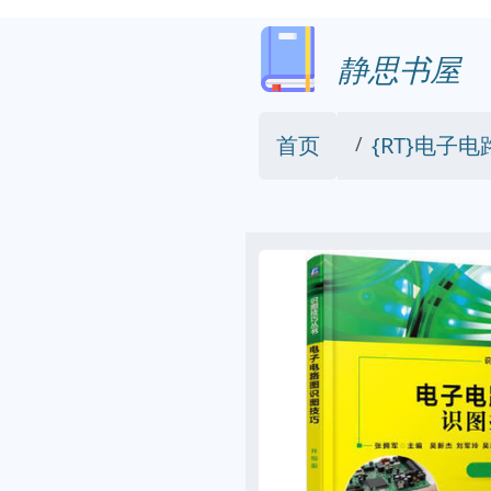
静思书屋
首页
{RT}电子电