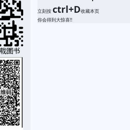
ctrl+D
立刻按
收藏本页
你会得到大惊喜!!