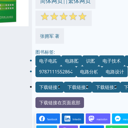
简体网页
繁体网页
||
☆
☆
☆
☆
☆
张拥军 著
图书标签:
电子电路
电路图
识图
电子技术
9787111552864
电路分析
电路设计
下载链接1
下载链接2
下载链接3
下载链接在页面底部
facebook
linkedin
mastodon
mes