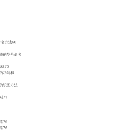
名方法66
电路的型号命名
础70
路的功能和
路的识图方法
别71
路76
路76