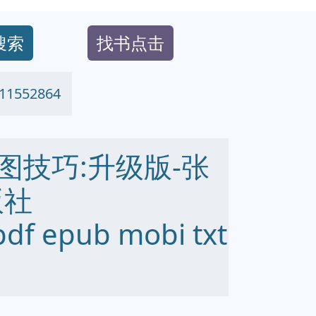
搜索
找书点击
552864
识图技巧:升级版-张
版社
df epub mobi txt