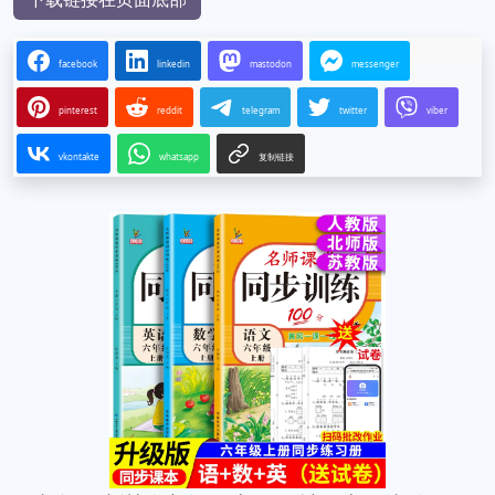
facebook
linkedin
mastodon
messenger
pinterest
reddit
telegram
twitter
viber
vkontakte
whatsapp
复制链接