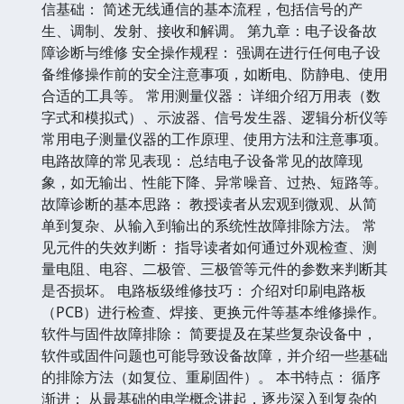
信基础： 简述无线通信的基本流程，包括信号的产
生、调制、发射、接收和解调。 第九章：电子设备故
障诊断与维修 安全操作规程： 强调在进行任何电子设
备维修操作前的安全注意事项，如断电、防静电、使用
合适的工具等。 常用测量仪器： 详细介绍万用表（数
字式和模拟式）、示波器、信号发生器、逻辑分析仪等
常用电子测量仪器的工作原理、使用方法和注意事项。
电路故障的常见表现： 总结电子设备常见的故障现
象，如无输出、性能下降、异常噪音、过热、短路等。
故障诊断的基本思路： 教授读者从宏观到微观、从简
单到复杂、从输入到输出的系统性故障排除方法。 常
见元件的失效判断： 指导读者如何通过外观检查、测
量电阻、电容、二极管、三极管等元件的参数来判断其
是否损坏。 电路板级维修技巧： 介绍对印刷电路板
（PCB）进行检查、焊接、更换元件等基本维修操作。
软件与固件故障排除： 简要提及在某些复杂设备中，
软件或固件问题也可能导致设备故障，并介绍一些基础
的排除方法（如复位、重刷固件）。 本书特点： 循序
渐进： 从最基础的电学概念讲起，逐步深入到复杂的