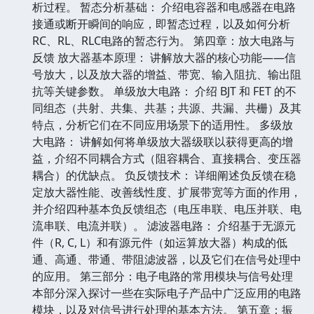
析过程。 暂态分析基础： 介绍电容器和电感器在电路
接通或断开瞬间的响应，即暂态过程，以及如何分析
RC、RL、RLC电路的暂态行为。 第四章：放大电路与
反馈 放大器基本原理： 讲解放大器的核心功能——信
号放大，以及放大器的增益、带宽、输入阻抗、输出阻
抗等关键参数。 单级放大电路： 介绍 BJT 和 FET 的不
同组态（共射、共集、共基；共源、共漏、共栅）及其
特点，分析它们在不同应用场景下的适用性。 多级放
大电路： 讲解如何将单级放大器级联以获得更高的增
益，介绍不同耦合方式（阻容耦合、直接耦合、变压器
耦合）的优缺点。 负反馈技术： 详细阐述负反馈在稳
定放大器性能、改善线性度、扩展带宽等方面的作用，
并介绍四种基本负反馈组态（电压串联、电压并联、电
流串联、电流并联）。 滤波器电路： 介绍基于无源元
件（R, C, L）和有源元件（如运算放大器）构成的低
通、高通、带通、带阻滤波器，以及它们在信号处理中
的应用。 第三部分：电子电路的常用模块与信号处理
本部分深入探讨一些在实际电子产品中广泛应用的电路
模块，以及对信号进行处理的基本方法。 第五章：振