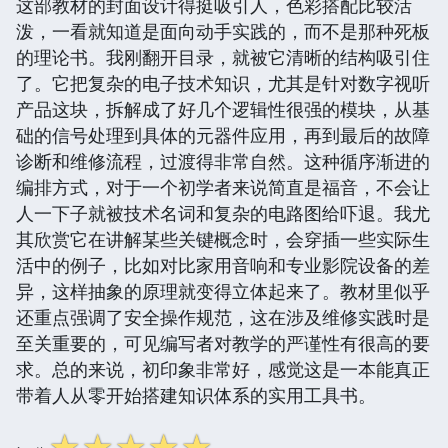
这部教材的封面设计得挺吸引人，色彩搭配比较活
泼，一看就知道是面向动手实践的，而不是那种死板
的理论书。我刚翻开目录，就被它清晰的结构吸引住
了。它把复杂的电子技术知识，尤其是针对数字视听
产品这块，拆解成了好几个逻辑性很强的模块，从基
础的信号处理到具体的元器件应用，再到最后的故障
诊断和维修流程，过渡得非常自然。这种循序渐进的
编排方式，对于一个初学者来说简直是福音，不会让
人一下子就被技术名词和复杂的电路图给吓退。我尤
其欣赏它在讲解某些关键概念时，会穿插一些实际生
活中的例子，比如对比家用音响和专业影院设备的差
异，这样抽象的原理就变得立体起来了。教材里似乎
还重点强调了安全操作规范，这在涉及维修实践时是
至关重要的，可见编写者对教学的严谨性有很高的要
求。总的来说，初印象非常好，感觉这是一本能真正
带着人从零开始搭建知识体系的实用工具书。
☆
☆
☆
☆
☆