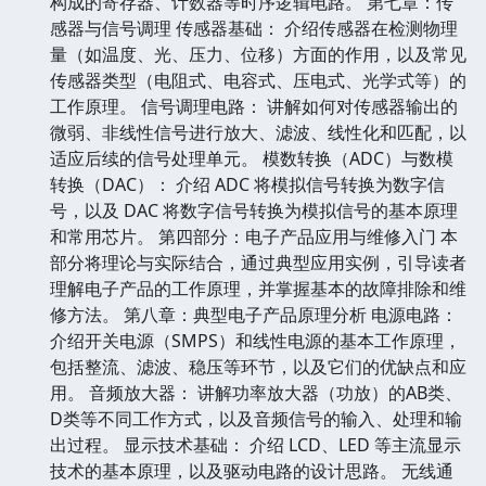
构成的寄存器、计数器等时序逻辑电路。 第七章：传
感器与信号调理 传感器基础： 介绍传感器在检测物理
量（如温度、光、压力、位移）方面的作用，以及常见
传感器类型（电阻式、电容式、压电式、光学式等）的
工作原理。 信号调理电路： 讲解如何对传感器输出的
微弱、非线性信号进行放大、滤波、线性化和匹配，以
适应后续的信号处理单元。 模数转换（ADC）与数模
转换（DAC）： 介绍 ADC 将模拟信号转换为数字信
号，以及 DAC 将数字信号转换为模拟信号的基本原理
和常用芯片。 第四部分：电子产品应用与维修入门 本
部分将理论与实际结合，通过典型应用实例，引导读者
理解电子产品的工作原理，并掌握基本的故障排除和维
修方法。 第八章：典型电子产品原理分析 电源电路：
介绍开关电源（SMPS）和线性电源的基本工作原理，
包括整流、滤波、稳压等环节，以及它们的优缺点和应
用。 音频放大器： 讲解功率放大器（功放）的AB类、
D类等不同工作方式，以及音频信号的输入、处理和输
出过程。 显示技术基础： 介绍 LCD、LED 等主流显示
技术的基本原理，以及驱动电路的设计思路。 无线通