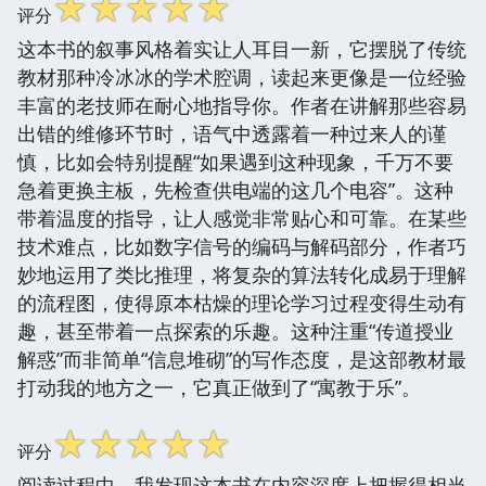
☆
☆
☆
☆
☆
评分
这本书的叙事风格着实让人耳目一新，它摆脱了传统
教材那种冷冰冰的学术腔调，读起来更像是一位经验
丰富的老技师在耐心地指导你。作者在讲解那些容易
出错的维修环节时，语气中透露着一种过来人的谨
慎，比如会特别提醒“如果遇到这种现象，千万不要
急着更换主板，先检查供电端的这几个电容”。这种
带着温度的指导，让人感觉非常贴心和可靠。在某些
技术难点，比如数字信号的编码与解码部分，作者巧
妙地运用了类比推理，将复杂的算法转化成易于理解
的流程图，使得原本枯燥的理论学习过程变得生动有
趣，甚至带着一点探索的乐趣。这种注重“传道授业
解惑”而非简单“信息堆砌”的写作态度，是这部教材最
打动我的地方之一，它真正做到了“寓教于乐”。
☆
☆
☆
☆
☆
评分
阅读过程中，我发现这本书在内容深度上把握得相当