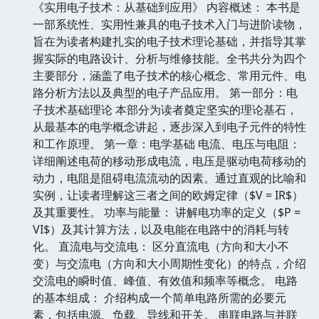
《实用电子技术：从基础到应用》 内容概述： 本书是
一部系统性、实用性兼具的电子技术入门与进阶读物，
旨在为读者构建扎实的电子技术理论基础，并指导其掌
握实际的电路设计、分析与维修技能。全书共分为四个
主要部分，涵盖了电子技术的核心概念、常用元件、电
路分析方法以及典型的电子产品应用。 第一部分：电
子技术基础理论 本部分为读者奠定坚实的理论基石，
从最基本的电学概念讲起，逐步深入到电子元件的特性
和工作原理。 第一章：电学基础 电流、电压与电阻：
详细阐述电荷的移动形成电流，电压是驱动电荷移动的
动力，电阻是阻碍电流流动的因素。通过直观的比喻和
实例，让读者理解这三者之间的欧姆定律（$V = IR$）
及其重要性。 功率与能量： 讲解电功率的定义（$P =
VI$）及其计算方法，以及电能在电路中的消耗与转
化。 直流电与交流电： 区分直流电（方向和大小不
变）与交流电（方向和大小周期性变化）的特点，介绍
交流电的瞬时值、峰值、有效值和频率等概念。 电路
的基本组成： 介绍构成一个简单电路所需的必要元
素，包括电源、负载、导线和开关。 串联电路与并联