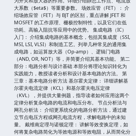
为开关和放大器的作用。详细介绍静态工作点、电流放
大系数（$eta$）等重要参数。 场效应管（FET）： 介
绍场效应管（FET）与 BJT 的区别，重点讲解 JFET 和
MOSFET 的工作原理、栅极控制特性，以及它们在低
功耗、高输入阻抗等应用中的优势。 集成电路（IC）
入门： 介绍集成电路的基本概念，包括其集成度（SSI,
MSI, LSI, VLSI）和制造工艺。列举几种常见的通用集
成电路，如运算放大器（Op-amp）、逻辑门电路
（AND, OR, NOT）等，并简要介绍其基本功能。 第二
部分：电路分析与设计基础 本部分将理论知识转化为
实践能力，教授读者分析和设计基本电路的方法。 第
三章：基本电路分析方法 基尔霍夫定律： 详细讲解基
尔霍夫电流定律（KCL）和基尔霍夫电压定律
（KVL），并提供大量例题，指导读者如何应用这两个
定律分析复杂电路的电流和电压分布。 节点分析法与
网孔分析法： 介绍更系统化的电路分析方法，通过建
立节点电压方程或网孔电流方程，求解电路中的未知
量。 戴维南定理与诺顿定理： 讲解等效变换定理，如
何将复杂电路简化为等效电源和等效电阻，从而简化分