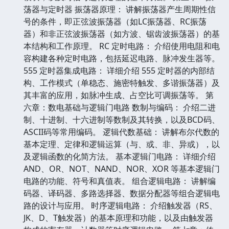
荡器与定时器 振荡器原理： 讲解振荡器产生周期性信
号的条件，即正弦波振荡器（如LC振荡器、RC振荡
器）和非正弦波振荡器（如方波、锯齿波振荡器）的基
本结构和工作原理。 RC 定时电路： 介绍使用电阻和电
容构建各种定时电路，包括延迟电路、脉冲发生器等。
555 定时器集成电路： 详细介绍 555 定时器的内部结
构、工作模式（单稳态、施密特触发、多谐振荡器）及
其丰富的应用，如脉冲生成、占空比可调振荡等。 第
六章：数电基础与逻辑门电路 数制与编码： 介绍二进
制、十进制、十六进制等数制及其转换，以及BCD码、
ASCII码等常用编码。 逻辑代数基础： 讲解布尔代数的
基本定理、定律和逻辑运算（与、或、非、异或），以
及逻辑函数的化简方法。 基本逻辑门电路： 详细介绍
AND、OR、NOT、NAND、NOR、XOR 等基本逻辑门
电路的功能、符号和真值表。 组合逻辑电路： 讲解编
码器、译码器、多路选择器、数据分配器等组合逻辑电
路的设计与应用。 时序逻辑电路： 介绍触发器（RS、
JK、D、T触发器）的基本原理和功能，以及由触发器