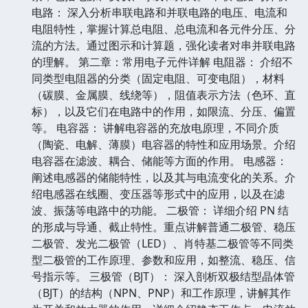
电路： 深入分析串联电路和并联电路的电压、电流和
电阻特性，掌握计算总电阻、总电流和各元件分压、分
流的方法。通过图示和计算题，强化读者对串并联电路
的理解。 第二章：常用电子元件详解 电阻器： 介绍不
同类型电阻器的分类（固定电阻、可变电阻），材料
（碳膜、金属膜、线绕等），阻值表示方法（色环、直
标），以及它们在电路中的作用，如限流、分压、偏置
等。 电容器： 讲解电容器的充放电原理，不同介质
（陶瓷、电解、薄膜）电容器的特性和应用场景。介绍
电容器在滤波、耦合、储能等方面的作用。 电感器：
阐述电感器的储能特性，以及其与电流变化的关系。介
绍电感器在线圈、变压器等形式中的应用，以及在滤
波、振荡等电路中的功能。 二极管： 详细介绍 PN 结
的形成与导通、截止特性。重点讲解普通二极管、稳压
二极管、发光二极管（LED）、肖特基二极管等不同类
型二极管的工作原理、参数和应用，如整流、稳压、信
号指示等。 三极管（BJT）： 深入剖析双极结型晶体管
（BJT）的结构（NPN、PNP）和工作原理，讲解其作