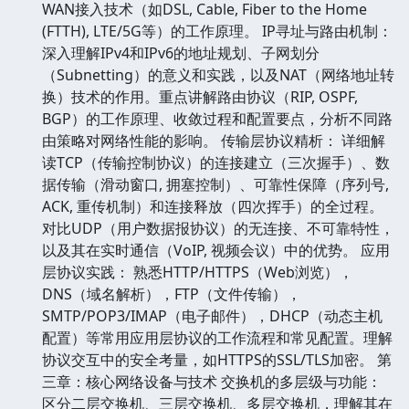
WAN接入技术（如DSL, Cable, Fiber to the Home
(FTTH), LTE/5G等）的工作原理。 IP寻址与路由机制：
深入理解IPv4和IPv6的地址规划、子网划分
（Subnetting）的意义和实践，以及NAT（网络地址转
换）技术的作用。重点讲解路由协议（RIP, OSPF,
BGP）的工作原理、收敛过程和配置要点，分析不同路
由策略对网络性能的影响。 传输层协议精析： 详细解
读TCP（传输控制协议）的连接建立（三次握手）、数
据传输（滑动窗口, 拥塞控制）、可靠性保障（序列号,
ACK, 重传机制）和连接释放（四次挥手）的全过程。
对比UDP（用户数据报协议）的无连接、不可靠特性，
以及其在实时通信（VoIP, 视频会议）中的优势。 应用
层协议实践： 熟悉HTTP/HTTPS（Web浏览），
DNS（域名解析），FTP（文件传输），
SMTP/POP3/IMAP（电子邮件），DHCP（动态主机
配置）等常用应用层协议的工作流程和常见配置。理解
协议交互中的安全考量，如HTTPS的SSL/TLS加密。 第
三章：核心网络设备与技术 交换机的多层级与功能：
区分二层交换机、三层交换机、多层交换机，理解其在