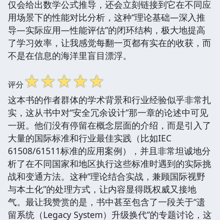
仅会给出数学公式推导，还会立刻链接到它在不同应
用场景下的性能对比分析，这种“理论基础—深入推
导—实际应用—性能评估”的闭环结构，极大地提高
了学习效率，让我感觉每翻一页都有实在的收获，而
不是在信息的海洋里盲目漂浮。
☆
☆
☆
☆
☆
评分
这本书的作者群体的学术背景和行业经验似乎非常扎
实，这从书中对“安全冗余设计”那一章的论述中可见
一斑。他们没有停留在概念层面的介绍，而是引入了
大量的国际标准和行业最佳实践（比如IEC
61508/61511标准的应用案例），并且非常坦诚地分
析了在不同国家和地区执行这些标准时遇到的实际挑
战和变通方法。这种“理论结合实战，兼顾国际视野
与本土化”的处理方式，让内容显得既权威又接地
气。最让我赞赏的是，书中甚至包含了一段关于“遗
留系统（Legacy System）升级换代”的专题讨论，这