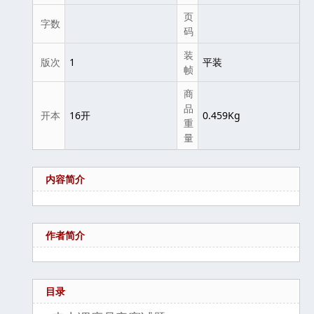
页
字数
码
装
版次
1
平装
帧
商
品
开本
16开
0.459Kg
重
量
内容简介
作者简介
目录