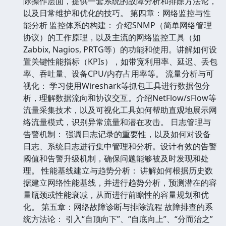
际操作层面，提供一套系统的故障分析和排除方法论，
以及日常维护和优化的技巧。 第四章：网络监控与性
能分析 监控体系的构建： 介绍SNMP（简单网络管理
协议）的工作原理，以及主流的网络监控工具（如
Zabbix, Nagios, PRTG等）的功能和使用。讲解如何设
置关键性能指标（KPIs），如带宽利用率、延迟、丢包
率、吞吐量、设备CPU/内存占用率等。 流量分析与可
视化： 学习使用Wireshark等抓包工具进行数据包分
析，理解数据流向和协议交互。介绍NetFlow/sFlow等
流量采集技术，以及可视化工具如何帮助直观地展示网
络流量模式，识别异常流量和潜在攻击。 日志管理与
告警机制： 强调日志记录的重要性，以及如何对设备
日志、系统日志进行集中管理和分析。设计有效的告警
阈值和告警升级机制，确保问题能够被及时发现和处
理。 性能基线建立与趋势分析： 讲解如何根据历史数
据建立网络性能基线，并进行趋势分析，预测潜在的容
量瓶颈或性能衰减，从而进行前瞻性的容量规划和优
化。 第五章：网络故障诊断与排除流程 故障排查的系
统方法论： 引入“自顶向下”、“自底向上”、“分而治之”