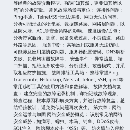
等经典的故障诊断模型。强调“知其然，更要知其所以
然”的分析逻辑。 常见故障场景与定位： 连接性问题：
Ping不通、Telnet/SSH无法连接、网页无法访问等。
分析可能涉及的物理层、数据链路层、网络层问题，以
及防火墙、ACL等安全策略的影响。 速度缓慢/丢包：
分析带宽瓶颈、拥塞、设备负载过高、不良信道、路由
环路等原因。 服务中断： 某项应用或服务无法访问。
可能涉及应用层协议问题、服务器配置错误、DNS解析
失败、负载均衡器故障等。 安全事件： 异常流量、端
口扫描、拒绝服务攻击等。分析源头、攻击模式，并采
取相应防护措施。 故障排除工具箱： 熟练掌握Ping,
Traceroute, Nslookup, Netstat, Telnet, SSH, iperf等
常用诊断工具的使用方法和参数解读。 故障文档与复
盘： 建立完善的故障记录机制，详细记载故障现象、
排查过程、根本原因和解决方案，并进行故障复盘，总
结经验教训，避免类似问题再次发生。 第六章：网络
安全运维与加固 网络安全威胁概览： 识别常见的网络
安全威胁，如病毒、蠕虫、木马、钓鱼、DDoS攻击、
SQL注入、跨站脚本攻击（XSS）等。 防火墙与入侵检