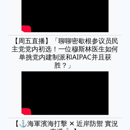
【周五直播】「聊聊密歇根参议员民
主党党内初选！一位穆斯林医生如何
单挑党内建制派和AIPAC并且获
胜？」 ​
【⚓️海軍濱海打擊 ✕ 近岸防禦 實況