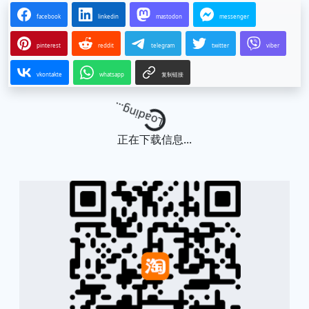
facebook
linkedin
mastodon
messenger
pinterest
reddit
telegram
twitter
viber
vkontakte
whatsapp
复制链接
Loading...
正在下载信息...