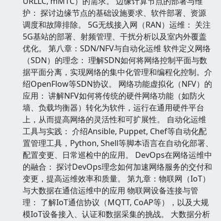
URLLC, mMTC）的需求。 边缘计算节点的部署与维
护： 探讨边缘节点的基础设施要求、软件部署、资源
调度和故障排除。 5G无线接入网（RAN）运维： 关注
5G基站的部署、射频管理、干扰分析以及室内外覆盖
优化。 第八章：SDN/NFV与自动化运维 软件定义网络
（SDN）的理念： 理解SDN如何将网络控制平面与数
据平面分离，实现网络的集中化管理和编程化控制。介
绍OpenFlow等SDN协议。 网络功能虚拟化（NFV）的
应用： 讲解NFV如何将传统的硬件网络功能（如防火
墙、负载均衡器）转化为软件，运行在通用硬件平台
上，从而提高网络的灵活性和可扩展性。 自动化运维
工具与实践： 介绍Ansible, Puppet, Chef等自动化配
置管理工具，Python, Shell等脚本语言在自动化部署、
配置变更、日常巡检中的应用。 DevOps在网络运维中
的融合： 探讨DevOps理念如何加速网络服务的交付和
变更，提高运维效率和质量。 第九章：物联网（IoT）
与大数据在通信运维中的应用 物联网设备连接与管
理： 了解IoT通信协议（MQTT, CoAP等），以及大规
模IoT设备接入、认证和数据采集的挑战。 大数据分析