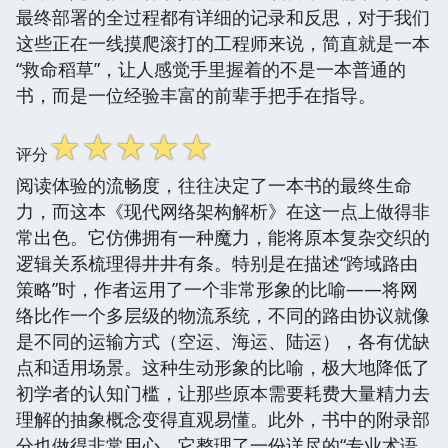
最终部署的全过程都有详细的记录和反思，对于我们
这些正在一线摸爬滚打的工程师来说，简直就是一本
“救命稻草”，让人感觉手里握着的不是一本普通的
书，而是一位经验丰富的前辈手把手在指导。
☆
☆
☆
☆
☆
评分
阅读体验的流畅度，往往决定了一本书的最终生命
力，而这本《现代网络架构解析》在这一点上做得非
常出色。它仿佛拥有一种魔力，能将原本复杂交织的
逻辑关系梳理得井井有条。特别是在描述“跨域路由
策略”时，作者运用了一个非常形象的比喻——将网
络比作一个多层级的物流系统，不同的路由协议就像
是不同的运输方式（空运、海运、陆运），各有优缺
点和适用场景。这种生动形象的比喻，极大地降低了
初学者的认知门槛，让那些原本需要耗费大量精力去
理解的抽象概念变得直观易懂。此外，书中的附录部
分也做得非常用心，它整理了一份详尽的“专业术语