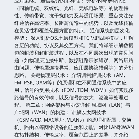
应对策略。 通信媒介的多样性： 分析不同传输介质
（同轴电缆、双绞线、光纤、无线电波等）的物理特
性、传输带宽、抗干扰能力及其适用场景。重点关注光
纤通信在高速率、长距离传输中的优势，以及无线传输
在灵活性和覆盖范围方面的特点。 通信系统的层次化
模型： 深入剖析OSI七层模型和TCP/IP四层模型，理解
各层的功能、协议及其交互方式。我们将详细讲解数据
包的封装和解封装过程，以及在不同层次出现的常见问
题（如物理层连接中断、数据链路层帧错误、网络层路
由问题、传输层连接异常、应用层协议错误等）的分析
思路。 关键物理层技术： 介绍调制解调技术（AM,
FM, PSK, QAM等）的原理和在不同通信系统中的应
用，信号的复用技术（FDM, TDM, WDM）如何实现多
路信号的有效传输，以及信号的放大、滤波等处理过
程。 第二章：网络架构与协议详解 局域网（LAN）与
广域网（WAN）的构建： 讲解以太网技术
（CSMA/CD, MAC地址, VLANs）的原理和配置，交换
机、路由器等网络设备的连接和功能。对比LAN和WAN
在拓扑结构、传输速率、覆盖范围上的差异，并介绍