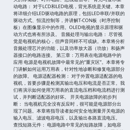
动电路： 对于LCD和LED电视，背光系统是关键。本章
将详细介绍LED驱动电路的原理，包括LED串联/并联的
驱动方式、恒流控制等，并讲解T-CON板（时序控制
板）在图像显示中的作用。OLED电视的显示原理和驱
动方式也将有所涉及。 音频处理与输出电路： 尽管视
觉是电视机的核心，但声音同样不可或缺。本章将分析
音频处理芯片的功能，以及功率放大器（功放）和扬声
器接口的电路连接。 第三章：万用表在电源电路中的
应用 电源是电视机故障中最常见的“重灾区”。本章将专
门讲解如何运用万用表，针对性地诊断和修复电源部分
的故障。 电源适配器检测： 对于外置电源适配器的电
视机，首要步骤是检测其输出电压和电流是否正常。我
们将演示如何使用万用表的直流电压档和电流档进行测
试，并判断适配器的好坏。 开关电源故障的初步判
断： 当电视机完全没有反应时，很可能是电源部分出
现了问题。本章将指导读者如何安全地测量开关电源的
输入电压、滤波电容电压，以及输出各路直流电压。
查找短路元件： 电源电路中常见的短路故障，如电容