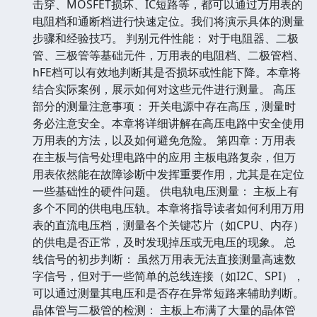
击穿、MOSFET损坏、IC短路等，都可以通过万用表的
电阻档和通断档进行快速定位。我们将演示具体的测量
步骤和经验技巧。 判别元件性能： 对于电阻器、二极
管、三极管等基础元件，万用表的电阻档、二极管档、
hFE档可以有效地判断其是否损坏或性能下降。本章将
结合实际案例，展示如何对这些元件进行测量。 高压
部分的测量注意事项： 开关电源中存在高压，测量时
务必注意安全。本章将详细讲解在高压电路中安全使用
万用表的方法，以及如何避免危险。 第四章：万用表
在主板与信号处理电路中的应用 主板电路复杂，但万
用表依然能在故障诊断中发挥重要作用，尤其是在定位
一些基础性的硬件问题。 供电轨电压测量： 主板上有
多个不同的供电电压轨。本章将指导读者如何利用万用
表的直流电压档，测量各个关键芯片（如CPU、内存）
的供电是否正常，及时发现掉压或无电压的现象。 总
线信号的初步判断： 虽然万用表无法直接测量高速数
字信号，但对于一些简单的总线连接（如I2C、SPI），
可以通过测量其电压和是否存在异常短路来辅助判断。
晶体管与二极管的检测： 主板上布满了大量的晶体管