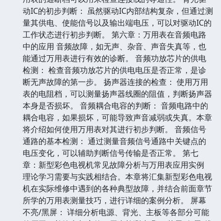
动IC的初步判断： 虽然驱动IC内部结构复杂，但通过测
量其供电、使能信号以及输出端电压，可以对驱动IC的
工作状态进行初步判断。 第六章：万用表在音频电路
中的应用 音频故障，如无声、杂音、声音失真等，也
能通过万用表进行有效的诊断。 音频功放芯片的供电
检测： 检查音频功放芯片的供电电压是否正常，是诊
断无声故障的第一步。 扬声器连接的检查： 使用万用
表的电阻档，可以测量扬声器线圈的阻值，判断扬声器
本身是否损坏。 音频耦合电容的判断： 音频电路中的
耦合电容，如果损坏，可能导致声音减弱或失真。本章
将介绍如何使用万用表对其进行初步判断。 音频信号
通路的基本检测： 通过测量音频信号通路中关键点的
电压变化，可以辅助判断信号传输是否正常。 第七
章：新型彩色电视机常见故障分析与万用表应用实例
理论学习需要与实践相结合。本章将汇集新型彩色电视
机在实际维修中遇到的各种典型故障，并结合前面章节
所学的万用表测量技巧，进行详细的案例分析。 屏幕
不亮/黑屏： 详细分析电源、背光、主板等各部分可能