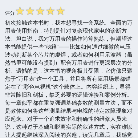
☆
☆
☆
☆
☆
评分
初次接触这本书时，我本想寻找一套系统、全面的万
用表使用指南，特别是针对复杂现代家电的诊断方
法。坦白说，我对万用表的操作尚算熟练，但期望这
本书能提供一些“秘籍”——比如如何通过细微的电压
波动判断某个芯片的虚焊，或者如何利用示波器（虽
然书里可能没有提到）配合万用表进行更深层次的分
析。遗憾的是，这本书的视角极其受限，它仿佛只聚
焦于“万用表”这一个工具，并且将所有应用场景都锚
定在了“彩色电视机”这个载体上。内容组织上，显得
非常陈旧和刻板，缺乏必要的逻辑连接和案例分析。
每一章似乎都在重复强调基础参数的测量方法，而不
是教你如何将这些测量结果与电视的特定故障现象对
应起来。对于一个追求效率和精确性的维修人员来
说，这种过于基础和脱离实际的叙述方式，实在难以
让人提起继续深入阅读的兴趣，读完几章后，我感觉