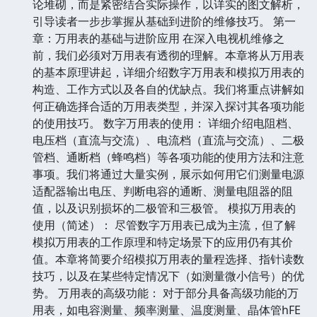
论堆砌，而是紧密结合实际操作，以详实的图文解析，
引导读者一步步掌握从基础到进阶的维修技巧。 第一
章：万用表的基础与进阶应用 在深入电视机维修之
前，我们必须对万用表有透彻的理解。本章将从万用表
的基本原理讲起，详细介绍数字万用表和模拟万用表的
构造、工作方式以及各自的优缺点。我们将重点讲解如
何正确选择合适的万用表类型，并深入探讨其各项功能
的使用技巧。 数字万用表的使用： 详细介绍电阻档、
电压档（直流与交流）、电流档（直流与交流）、二极
管档、通断档（蜂鸣档）等各项功能的使用方法和注意
事项。我们将通过大量实例，展示如何用它们测量电源
适配器输出电压、判断电容的通断、测量电阻器的阻
值，以及识别损坏的二极管和三极管。 模拟万用表的
使用（简述）： 尽管数字万用表已成为主流，但了解
模拟万用表的工作原理和特定场景下的应用仍有其价
值。本章将简要介绍模拟万用表的量程选择、指针读数
技巧，以及在某些特定情况下（如测量微小信号）的优
势。 万用表的高级功能： 对于部分具备高级功能的万
用表，如电容测量、频率测量、温度测量、晶体管hFE