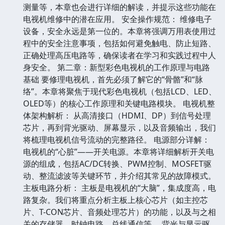
测量等，本章也会进行详细的解读，并提示这些功能在
电视机维修中的潜在应用。 安全操作规范： 维修电子
设备，安全永远是第一位的。本章将强调万用表使用过
程中的安全注意事项，包括如何避免触电、防止短路、
正确处理高压电路等，确保读者在学习和实践过程中人
身安全。 第二章：新型彩色电视机的工作原理与电路
基础 要修理电视机，首先必须了解它的“骨骼”和“脉
络”。本章将聚焦于现代彩色电视机（包括LCD、LED、
OLED等）的核心工作原理和关键电路模块。 电视机整
体架构解析： 从高清接口（HDMI、DP）到信号处理
芯片，再到背光驱动、屏幕显示，以及音频输出，我们
将梳理电视机信号流动的完整路径。 电源部分详解：
电视机的“心脏”——开关电源。本章将详细解析开关电
源的组成，包括AC/DC转换、PWM控制、MOSFET驱
动、整流滤波等关键环节，并介绍其常见的故障模式。
主板电路分析： 主板是电视机的“大脑”，集成度高，电
路复杂。我们将重点分析主板上核心芯片（如主控芯
片、T-CON芯片、音频处理芯片）的功能，以及与之相
关的存储器、时钟电路、总线通信等。 背光与显示驱