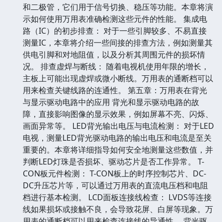
和二极管，它们用于信号切换、稳压等功能。本章将演
示如何使用万用表准确检测这些元件的性能。 集成电
路（IC）的初步排查： 对于一些引脚较多、不易直接
测量IC，本章将介绍一些间接的排查方法，例如测量其
供电引脚和对地阻值，以及分析其周围元件的损坏情
况。 排查虚焊与断线： 随着电视机使用年限的增长，
主板上可能出现虚焊或微小断线。万用表的通断档可以
用来检查关键线路的连通性。 第五章：万用表在背光
与显示驱动电路中的应用 背光和显示驱动电路的故
障，直接影响图像的显示效果，例如屏幕不亮、闪烁、
画面异常等。 LED背光输出电压与电流检测： 对于LED
电视，测量LED背光驱动电路的输出电压和电流是至关
重要的。本章将详细指导如何安全地测量这些数值，并
判断LED灯珠是否损坏、驱动芯片是否工作异常。 T-
CON板元件检测： T-CON板上的时序控制芯片、DC-
DC升压芯片等，可以通过万用表的直流电压档和电阻
档进行基本检测。 LCD面板连接线检查： LVDS等连接
线如果损坏或接触不良，会导致花屏、白屏等现象。万
用表的通断档可以用来检查连接线的导通性。 背光驱