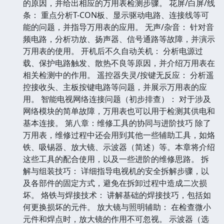
的原因，并给出相应的万用表检测步骤。 花屏/白屏/线
条： 重点分析T-CON板、显示驱动电路、连接线等可
能的问题，并指导万用表的应用。 无声/杂音： 针对音
频电路，分析功放、扬声器、信号通路等故障，并演示
万用表的使用。 开机后不久自动关机： 分析电源过
载、保护电路触发、散热不良等原因，并介绍万用表在
相关检测中的作用。 遥控器失灵/按键无反应： 分析遥
控接收头、主板按键电路等问题，并展示万用表的应
用。 智能电视网络连接问题（初步排查）： 对于涉及
网络模块的简单故障，万用表也可以用于检测其供电和
基本连接。 第八章：维修工具的协同与进阶技巧 除了
万用表，维修过程中还会用到其他一些辅助工具，如烙
铁、吸锡器、放大镜、示波器（简述）等。本章将介绍
这些工具的配合使用，以及一些进阶的维修思路。 拆
解与组装技巧： 详细指导电视机的安全拆解步骤，以
及各部件的固定方式，避免在拆卸过程中造成二次损
坏。 烙铁与焊接技术： 讲解基础的焊接技巧，包括如
何更换损坏的元件。 放大镜与照明辅助： 在检查微小
元件和焊点时，放大镜的作用不可忽视。 示波器（选