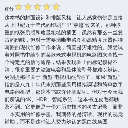
☆
☆
☆
☆
☆
评分
这本书的封面设计和排版风格，让人感觉仿佛是直接
从上世纪九十年代的印刷厂里“穿越”过来的。那种厚
重的纸张质感和略显粗糙的插图，虽然有那么一丝复
古的韵味，但对于需要清晰电路图和高精度元器件特
写图的现代维修工作来说，简直是灾难性的。我尝试
着对照书中绘制的某款老式电视机的电路图来查找一
个特定点的信号通路，结果发现图上的标记模糊不
清，很多重要的滤波电容和晶体管型号都难以辨认。
更别提那些关于“新型”电视机的描述了，如果“新型”
指的是八九十年代末期那些采用模拟调谐和简单数字
电路的机型，那这本书或许还算贴切。但对于今天我
们所说的4K、HDR、智能系统，这本书连皮毛都触
及不到。它更像是一份对历史技术的考古记录，而非
一本实用的维修手册。我期待的是清晰、现代的视觉
辅助，而不是这种让人费力辨认的黑白线条图。