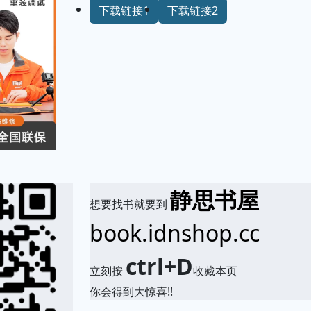
下载链接1
下载链接2
静思书屋
想要找书就要到
book.idnshop.cc
ctrl+D
立刻按
收藏本页
你会得到大惊喜!!