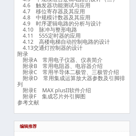
4.6 触发器功能测试与应用
4.7 移位寄存器及其应用
4.8 中规模计数器及其应用
4.9 时序逻辑电路的分析与设计
4.10 脉冲与整形电路
4.11 555定时器的应用
4.12 高楼电梯自动控制电路的设计
4.13交通灯控制器的设计
附录
附录A 常用电子仪器、仪表简介
附录B 常用电阻器、电容器介绍
附录C 常用半导体二极管、三极管介绍
附录D 常用集成运算放大器参数及引脚排
列
附录E MAX plusII软件介绍
附录F 集成芯片外引脚图
参考文献
编辑推荐