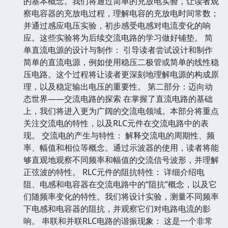
的基本概念。我们将通过简单的充放电实验，让读者观
察电容器的充放电过程，理解电容的充放电时间常数；
并通过感应电压实验，初步感受电感对电流变化的响
应。这些实验将为后续交流电路的学习做好铺垫。 简
单直流电源的设计与制作： 引导读者尝试设计和制作
简单的直流电源，例如使用稳压二极管或简单的线性稳
压电路。这个过程将让读者更深刻地理解电源的构成原
理，以及稳定输出电压的重要性。 第二部分：迈向动
态世界——交流电路的探索 在掌握了直流电路的基础
上，我们将进入更为广阔的交流电领域。本部分将重点
关注交流电的特性，以及RLC元件在交流电路中的表
现。 交流电的产生与特性： 解释交流电的周期性、频
率、幅值和相位等概念。通过示波器的使用，读者将能
够直观地观察不同频率和幅值的交流信号波形，并理解
正弦波的特性。 RLC元件的阻抗特性： 详细介绍电
阻、电感和电容器在交流电路中的“阻抗”概念，以及它
们随频率变化的特性。我们将设计实验，测量不同频率
下电感和电容器的阻抗，并观察它们对电路电流的影
响。 串联和并联RLC电路的谐振现象： 这是一个非常