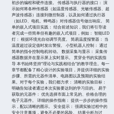
初步的编程和硬件连接。 传感器与执行器的接口： 演
示如何将各种传感器（如温度传感器、光敏传感器、超
声波传感器）连接到微控制器，以及如何通过执行器
（如LED、电机、蜂鸣器）对传感器信号做出响应。 简
单的嵌入式项目实践： 结合前述知识，我们将引导读
者完成一些简单但有趣的嵌入式项目，例如： 智能LED
灯： 根据环境光自动调节亮度。 简易温度报警器： 当
温度超过设定值时发出警报。 小型机器人控制： 通过
简单的指令控制电机转动。 数据采集与显示： 采集传
感器数据并在显示屏上实时显示。 贯穿全书的实践指
导 本书始终坚持“理论与实践相结合”的教学理念。每一
章节都配备了精心设计的实验项目，并提供详细的实验
步骤、所需的元器件清单、电路图以及预期的实验结
果。对于每个实验，我们都力求： 清晰的实验目标：
明确告知读者通过本次实验要达到的学习目的。 易于
获取的元器件： 优先选择市面上常见的、价格合理的
电子元器件。 详细的操作指南： 提供一步步的操作指
示，配以清晰的图示。 安全提示： 强调实验过程中的
安全注意事项，避免不必要的风险。 结果分析与讨