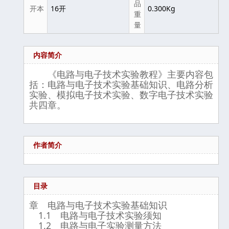
品
开本
16开
0.300Kg
重
量
内容简介
《电路与电子技术实验教程》主要内容包
括：电路与电子技术实验基础知识、电路分析
实验、模拟电子技术实验、数字电子技术实验
共四章。
作者简介
目录
章 电路与电子技术实验基础知识
1.1 电路与电子技术实验须知
1.2 电路与电子实验测量方法