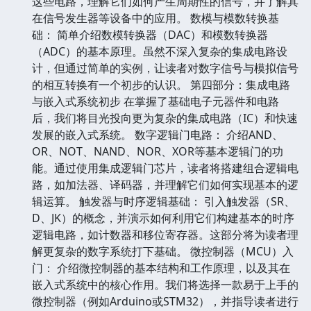
这些电路，理解它们如何产生周期性的信号，并了解其
在信号发生器等设备中的应用。 数模与模数转换基
础： 简单介绍数模转换器（DAC）和模数转换器
（ADC）的基本原理。虽然不深入复杂的集成电路设
计，但通过简单的实例，让读者对数字信号与模拟信号
的相互转换有一个初步的认识。 第四部分：集成电路
与嵌入式系统初步 在掌握了基础电子元器件和电路
后，我们将目光投向更为复杂的集成电路（IC）和快速
发展的嵌入式系统。 数字逻辑门电路： 介绍AND、
OR、NOT、NAND、NOR、XOR等基本逻辑门的功
能。通过使用集成逻辑门芯片，读者将搭建组合逻辑电
路，如加法器、译码器，并理解它们如何实现基本的逻
辑运算。 触发器与时序逻辑基础： 引入触发器（SR、
D、JK）的概念，并演示如何利用它们构建基本的时序
逻辑电路，如计数器和移位寄存器。这部分将为读者理
解更复杂的数字系统打下基础。 微控制器（MCU）入
门： 介绍微控制器的基本结构和工作原理，以及其在
嵌入式系统中的核心作用。我们将选择一款易于上手的
微控制器（例如Arduino或STM32），并指导读者进行