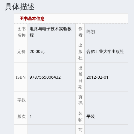
具体描述
图书基本信息
图书
电路与电子技术实验教
作
郎朗
名称
程
者
出
定价
20.00元
版
合肥工业大学出版社
社
出
版
ISBN
9787565006432
2012-02-01
日
期
页
字数
码
装
版次
1
平装
帧
商