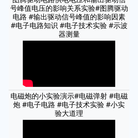
号峰值电压的影响关系实验#图腾驱动
电路 #输出驱动信号峰值的影响因素
#电子电路知识 #电子技术实验 #示波
器测量
电磁炮的小实验演示#电磁弹射 #电磁
炮 #电子电路 #电子技术实验 #小实
验大道理