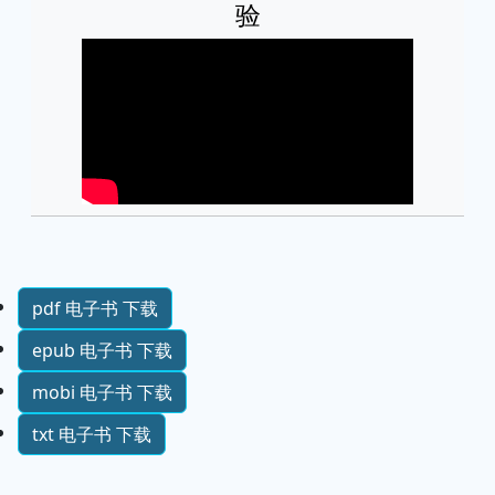
验
pdf 电子书 下载
epub 电子书 下载
mobi 电子书 下载
txt 电子书 下载