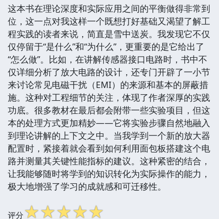
这本书在理论深度和实际应用之间的平衡做得非常到
位，这一点对我这样一个既想打好基础又渴望了解工
程实践的读者来说，简直是雪中送炭。我发现它不仅
仅停留于“是什么”和“为什么”，更重要的是它给出了
“怎么做”。比如，在讲解传感器接口电路时，书中不
仅详细分析了放大电路的设计，还专门开辟了一小节
来讨论常见电磁干扰（EMI）的来源和基本的屏蔽措
施。这种对工程细节的关注，体现了作者深厚的实践
功底。很多教材在最后都会附带一些实验项目，但这
本的处理方式更加精妙——它将实验步骤自然地融入
到理论讲解的上下文之中。当我学到一个新的放大器
配置时，紧接着就会看到如何利用面包板搭建这个电
路并测量其关键性能指标的建议。这种紧密的结合，
让我能够随时将学到的知识转化为实际操作的能力，
极大地增强了学习的成就感和可迁移性。
☆
☆
☆
☆
☆
评分