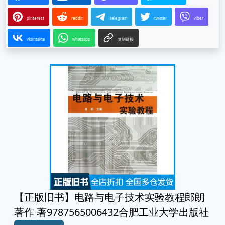
pinterest
reddit
telegram
twitter
viber
vkontakte
whatsapp
复制链接
【正版旧书】电路与电子技术实验教程郎朗
著作 著9787565006432合肥工业大学出版社