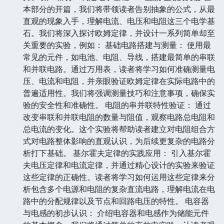
本部分的开篇，我们将带领读者告别抽象的公式，从最
直观的现象入手，理解电流、电压和电阻这三个电学基
石。我们将深入探讨欧姆定律，并设计一系列简单却至
关重要的实验，例如： 基础电路搭建与测量： 使用最
常见的元件，如电池、电阻、导线，搭建最简单的串联
和并联电路。通过万用表，读者将学习如何准确测量电
压、电流和电阻，并亲眼验证欧姆定律在实际电路中的
普遍适用性。我们将强调测量技巧和注意事项，确保实
验的安全性和准确性。 电阻的串并联特性验证： 通过
改变串联和并联电阻的数量与阻值，观察电路总电阻和
总电流的变化。这个实验将帮助读者建立对电阻组合方
式对电路整体影响的直观认识，为后续更复杂的电路分
析打下基础。 基尔霍夫定律的实践应用： 引入基尔霍
夫电压定律和电流定律，并通过精心设计的实验来验证
这些定律的正确性。读者将学习如何运用这些定律来分
析包含多个电源和电阻的复杂直流电路，理解电流在电
路中的分配规律以及节点和回路电压的特性。 电容器
与电感的初步认识： 介绍电容器和电感作为储能元件