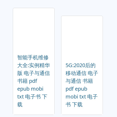
智能手机维修
大全:实例精华
5G:2020后的
版 电子与通信
移动通信 电子
书籍 pdf
与通信 书籍
epub mobi
pdf epub
txt 电子书 下
mobi txt 电子
载
书 下载