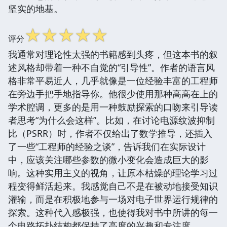
坚实的地基。
☆
☆
☆
☆
☆
评分
我通常对理论性太强的书籍感到头疼，但这本书的叙
述风格却带着一种不自觉的“引导性”。作者的语言风
格非常平易近人，几乎就像是一位经验丰富的工程师
在旁边手把手地指导你。他很少使用那种高高在上的
学术腔调，更多的是用一种鼓励探索的口吻来引导读
者思考“为什么会这样”。比如，在讨论电源纹波抑制
比（PSRR）时，作者不仅给出了数学推导，还插入
了一些“工程师的经验之谈”，告诉我们在实际设计
中，应该关注哪些参数的微小变化会造成巨大的影
响。这种实用主义的视角，让原本枯燥的理论学习过
程变得鲜活起来。我感觉自己不是在被动地接受知识
灌输，而是在积极地参与一场对电子世界运行规律的
探索。这种代入感极强，也使得我对书中所讲的每一
个电路拓扑结构都保持了高度的兴趣和专注度。