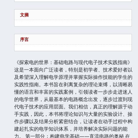
文摘
序言
《探索电的世界：基础电路与现代电子技术实践指南》
这是一本面向广泛读者，特别是初学者、技术爱好者以
及希望深入理解电学原理并掌握实际操作技能的学生的
实践性指南。本书旨在剥离复杂的理论束缚，以清晰易
懂的语言和丰富的实践案例，引领读者一步步走进迷人
的电学世界，从最基本的电路概念出发，逐步过渡到现
代电子技术的应用层面。我们相信，真正的理解源于动
手实践，因此，本书将理论知识与大量的实验设计、操
作步骤以及结果分析紧密结合，让读者在动手过程中构
建起扎实的电学知识体系，并培养解决实际问题的能
力。 第一部分：构建电学基础——直流电路的奥秘 在