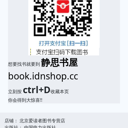
静思书屋
想要找书就要到
book.idnshop.cc
ctrl+D
立刻按
收藏本页
你会得到大惊喜!!
店铺： 北京爱读者图书专营店
出版社： 中国电力出版社