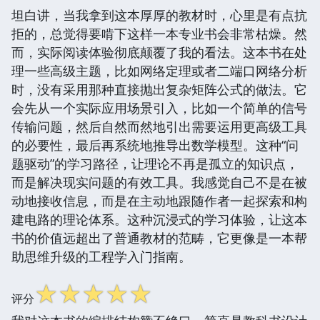
坦白讲，当我拿到这本厚厚的教材时，心里是有点抗
拒的，总觉得要啃下这样一本专业书会非常枯燥。然
而，实际阅读体验彻底颠覆了我的看法。这本书在处
理一些高级主题，比如网络定理或者二端口网络分析
时，没有采用那种直接抛出复杂矩阵公式的做法。它
会先从一个实际应用场景引入，比如一个简单的信号
传输问题，然后自然而然地引出需要运用更高级工具
的必要性，最后再系统地推导出数学模型。这种“问
题驱动”的学习路径，让理论不再是孤立的知识点，
而是解决现实问题的有效工具。我感觉自己不是在被
动地接收信息，而是在主动地跟随作者一起探索和构
建电路的理论体系。这种沉浸式的学习体验，让这本
书的价值远超出了普通教材的范畴，它更像是一本帮
助思维升级的工程学入门指南。
☆
☆
☆
☆
☆
评分