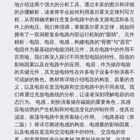
地介绍这两个强大的分析工具。通过丰富的图示和详细
的步骤解析，读者将学会如何利用基尔霍夫定律列写方
程，从而精确求解任意复杂电路中的各支路电流和各元
件上的电压。我们将强调，掌握基尔霍夫定律，就如同
拥有了一双洞察复杂电路内部运行机制的“眼睛”。 元件
精析：电阻、电容、电感，构建电路的“骨骼”与“器官”
电阻作为最基础的电能消耗元件，其在电路中的作用不
言而喻。我们将深入探讨不同类型电阻的特性、阻值的
影响因素以及在电路中的应用。 电容，作为储存电能
的关键元件，其充放电特性在许多电子设备中扮演着不
可或缺的角色。教材将详细介绍电容的构造、容量的含
义，以及电容在直流电路和交流电路中的不同表现。我
们将通过充放电曲线的分析，让读者深刻理解电容的动
态行为。 电感，则扮演着储存磁能的重要角色，其感
应电动势的产生机制和对电流变化的抑制作用，使其在
滤波、振荡等电路中发挥着核心作用。《电路基础（第
二版）》将详尽阐述电感的构造、电感量的影响因素，
以及电感在直流和交流电路中的特性。 交流电的世
界：探索周期性变化的奥秘 随着科技的发展，交流电