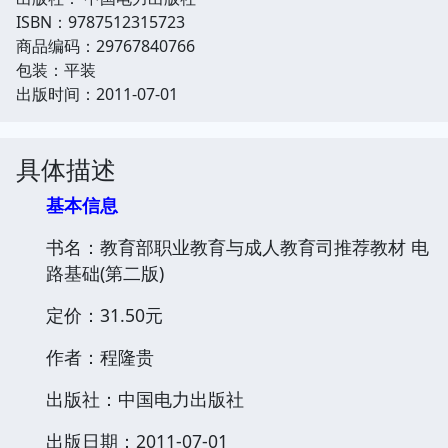
ISBN：9787512315723
商品编码：29767840766
包装：平装
出版时间：2011-07-01
具体描述
基本信息
书名：教育部职业教育与成人教育司推荐教材 电
路基础(第二版)
定价：31.50元
作者：程隆贵
出版社：中国电力出版社
出版日期：2011-07-01