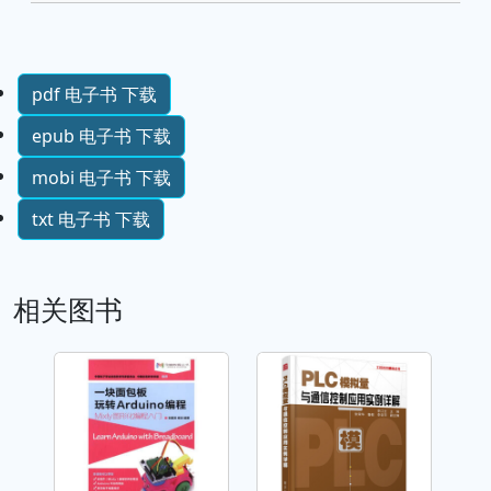
pdf 电子书 下载
epub 电子书 下载
mobi 电子书 下载
txt 电子书 下载
相关图书