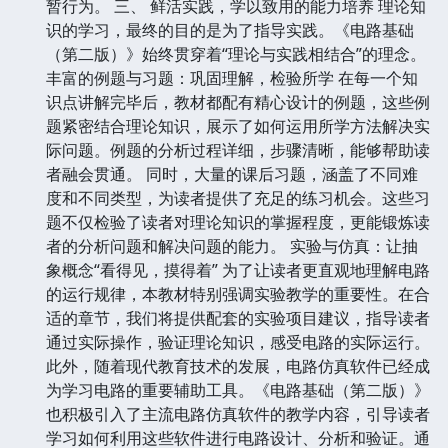
暂行为。 三、 鲜活实践，学以致用的能力培养 理论知
识的学习，最终的目的是为了指导实践。《电路基础
（第二版）》始终贯穿着“理论与实践相结合”的理念。
丰富的例题与习题：巩固理解，检验所学 在每一个知
识点讲解完毕后，教材都配有精心设计的例题，这些例
题紧密结合理论知识，展示了如何运用所学方法解决实
际问题。例题的分析过程详细，步骤清晰，能够帮助读
者融会贯通。 同时，大量的课后习题，涵盖了不同难
度和不同类型，为读者提供了充足的练习机会。这些习
题不仅检验了读者对理论知识的掌握程度，更能锻炼读
者的分析问题和解决问题的能力。 实验与仿真：让抽
象概念“看得见，摸得着” 为了让读者更直观地理解电路
的运行规律，本教材特别强调实验教学的重要性。在合
适的章节，我们将提供配套的实验项目建议，指导读者
通过实际操作，验证理论知识，感受电路的实际运行。
此外，随着现代教育技术的发展，电路仿真软件已经成
为学习电路的重要辅助工具。《电路基础（第二版）》
也积极引入了主流电路仿真软件的教学内容，引导读者
学习如何利用这些软件进行电路设计、分析和验证。通