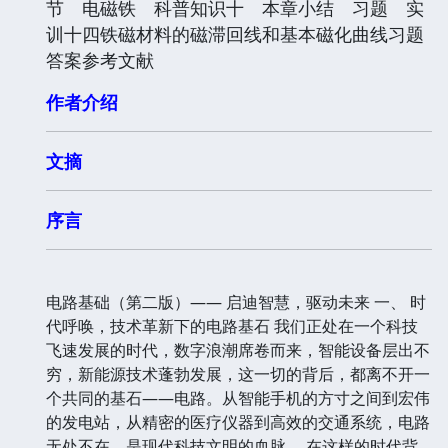
节 电磁铁 科普知识十 本章小结 习题 实
训十四铁磁材料的磁滞回线和基本磁化曲线习题
答案参考文献
作者介绍
文摘
序言
电路基础（第二版）—— 启迪智慧，驱动未来 一、 时
代呼唤，技术革新下的电路基石 我们正处在一个科技
飞速发展的时代，数字浪潮席卷而来，智能设备层出不
穷，新能源技术蓬勃发展，这一切的背后，都离不开一
个共同的基石——电路。从智能手机的方寸之间到宏伟
的发电站，从精密的医疗仪器到高效的交通系统，电路
无处不在，是现代科技文明的血脉。 在这样的时代背