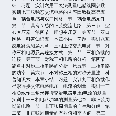
结 习题 实训六用三表法测量电感线圈参数
实训七正弦稳态交流电路的功率因数提高第五
章 耦合电感与双口网络 节 耦合电感元件
第二节 具有互感的正弦交流电路 第三节 空
心变压器 第四节 理想变压器 第五节 双口
网络 科普知识五 本章小结 习题 实训八互
感电路观测第六章 三相正弦交流电路 节 对
称三相电源及其连接方式 第二节 三相负载的
连接 第三节 对称三相电路的分析 第四节
简单不对称三相电路的分析 第五节 三相电路
的功率 第六节 不对称三相的对称分量法 科
普知识六 本章小结 习题 实训九三相负载作
星形连接交流电路电压、电流的测量 实训十三
相负载作三角形连接交流电路电压i电流的测量
实训十一三相电路功率的测量第七章 非正弦周
期流电路 节 非正弦周期量的产生和分解 第
二节 非正弦周期量的有效值和平均值 第三