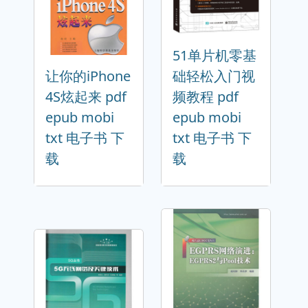
51单片机零基
让你的iPhone
础轻松入门视
4S炫起来 pdf
频教程 pdf
epub mobi
epub mobi
txt 电子书 下
txt 电子书 下
载
载