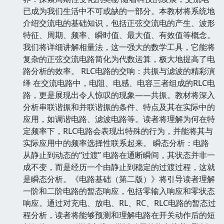
已成为我们生活中不可或缺的一部分。本教材将系统地
介绍交流电的基础知识，包括正弦交流电的产生、波形
特征、周期、频率、瞬时值、最大值、有效值等概念。
我们将详细讲解相量法，这一强大的数学工具，它能将
复杂的正弦交流电路简化为代数运算，极大地提高了电
路分析的效率。 RLC电路的交响：共振与滤波的精彩演
绎 在交流电路中，电阻、电感、电容三者组成的RLC电
路，更是展现出令人惊叹的现象——共振。教材将深入
分析串联谐振和并联谐振的条件、特点及其在实际中的
应用，如调谐电路、滤波电路等。读者将理解为何在特
定频率下，RLC电路会表现出特殊的行为，并能将其与
实际应用中的频率选择性联系起来。 瞬态分析：电路
从静止到动态的“过渡” 电路在通断瞬间，其状态并非一
成不变，而是经历一个由静止到稳定的过渡过程，这就
是瞬态分析。《电路基础（第二版）》将引导读者理解
一阶和二阶电路的暂态响应，包括零输入响应和零状态
响应。通过对充电、放电、RL、RC、RLC电路的暂态过
程分析，读者将能够预测和理解电路在开关动作后的短