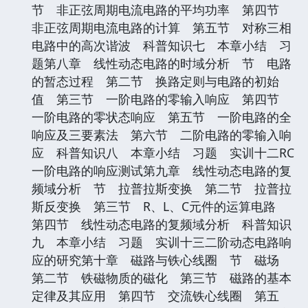
节 非正弦周期电流电路的平均功率 第四节
非正弦周期电流电路的计算 第五节 对称三相
电路中的高次谐波 科普知识七 本章小结 习
题第八章 线性动态电路的时域分析 节 电路
的暂态过程 第二节 换路定则与电路的初始
值 第三节 一阶电路的零输入响应 第四节
一阶电路的零状态响应 第五节 一阶电路的全
响应及三要素法 第六节 二阶电路的零输入响
应 科普知识八 本章小结 习题 实训十二RC
一阶电路的响应测试第九章 线性动态电路的复
频域分析 节 拉普拉斯变换 第二节 拉普拉
斯反变换 第三节 R、L、C元件的运算电路
第四节 线性动态电路的复频域分析 科普知识
九 本章小结 习题 实训十三二阶动态电路响
应的研究第十章 磁路与铁心线圈 节 磁场
第二节 铁磁物质的磁化 第三节 磁路的基本
定律及其应用 第四节 交流铁心线圈 第五