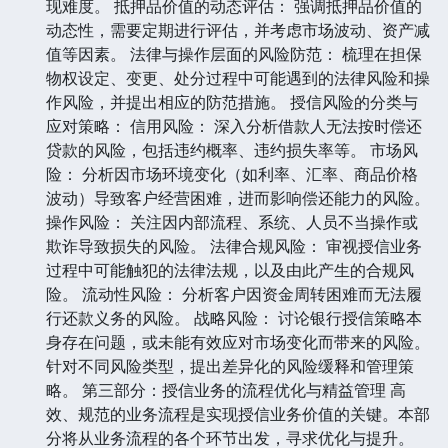
现难度。 抵押品价值的动态评估： 强调抵押品价值的
动态性，需要定期进行评估，并考虑市场波动、资产减
值等因素。 法律与操作层面的风险防范： 梳理在担保
物权设定、变更、处分过程中可能遇到的法律风险和操
作风险，并提出相应的防范措施。 授信风险的分类与
应对策略： 信用风险： 深入分析借款人无法按时偿还
贷款的风险，包括违约概率、违约损失率等。 市场风
险： 分析因市场环境变化（如利率、汇率、商品价格
波动）导致客户经营困难，进而影响偿还能力的风险。
操作风险： 关注因内部流程、系统、人员不当操作或
欺诈导致损失的风险。 法律合规风险： 审视授信业务
过程中可能触犯的法律法规，以及由此产生的合规风
险。 流动性风险： 分析客户因资金周转困难而无法履
行还款义务的风险。 战略风险： 讨论银行授信策略本
身存在问题，或未能有效应对市场变化而带来的风险。
针对不同风险类型，提出差异化的风险缓释和管理策
略。 第三部分：授信业务的流程优化与精益管理 高
效、规范的业务流程是实现授信业务价值的关键。本部
分将从业务流程的各个环节出发，寻求优化与提升。