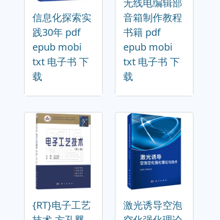
无线电编辑部
信息化探索实
音箱制作教程
践30年 pdf
书籍 pdf
epub mobi
epub mobi
txt 电子书 下
txt 电子书 下
载
载
{RT}电子工艺
激光诱导空泡
技术-方孔婴
空化强化理论