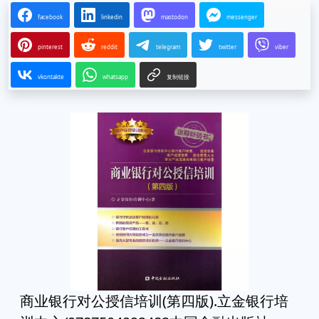
facebook
linkedin
mastodon
messenger
pinterest
reddit
telegram
twitter
viber
vkontakte
whatsapp
复制链接
商业银行对公授信培训(第四版).立金银行培