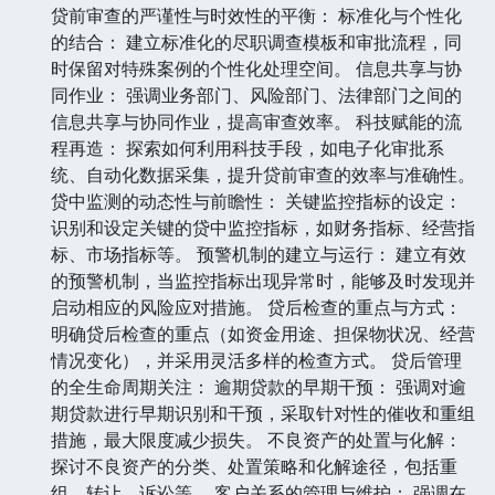
贷前审查的严谨性与时效性的平衡： 标准化与个性化
的结合： 建立标准化的尽职调查模板和审批流程，同
时保留对特殊案例的个性化处理空间。 信息共享与协
同作业： 强调业务部门、风险部门、法律部门之间的
信息共享与协同作业，提高审查效率。 科技赋能的流
程再造： 探索如何利用科技手段，如电子化审批系
统、自动化数据采集，提升贷前审查的效率与准确性。
贷中监测的动态性与前瞻性： 关键监控指标的设定：
识别和设定关键的贷中监控指标，如财务指标、经营指
标、市场指标等。 预警机制的建立与运行： 建立有效
的预警机制，当监控指标出现异常时，能够及时发现并
启动相应的风险应对措施。 贷后检查的重点与方式：
明确贷后检查的重点（如资金用途、担保物状况、经营
情况变化），并采用灵活多样的检查方式。 贷后管理
的全生命周期关注： 逾期贷款的早期干预： 强调对逾
期贷款进行早期识别和干预，采取针对性的催收和重组
措施，最大限度减少损失。 不良资产的处置与化解：
探讨不良资产的分类、处置策略和化解途径，包括重
组、转让、诉讼等。 客户关系的管理与维护： 强调在