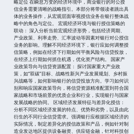
略定位 在瞬息万变的经济环境中，商业银行的对公授
信业务需要清晰的战略指引。本部分将带领读者跳出具
体的业务操作，从宏观层面审视授信业务在银行整体战
略中的角色与定位。 宏观经济环境与银行授信策略的
联动： 深入分析当前宏观经济形势，包括经济周期、
产业政策、利率走势、汇率波动等因素对银行对公授信
业务的影响。理解不同经济环境下，银行应如何调整授
信策略，例如在经济下行期如何平衡风险与信贷投放，
在经济上行期如何抓住机遇，优化资产结构。 国家产
业政策导向与信贷资源配置： 探讨国家重大产业政
策，如“双碳”目标、战略性新兴产业发展规划、乡村振
兴战略等，如何影响银行的信贷投放方向。学习如何识
别和响应国家政策导向，将信贷资源精准配置到符合国
家战略和市场前景的优质企业和行业，实现银行与国家
发展战略的协同。 区域经济发展特征与差异化授信：
分析不同区域经济发展的特点、优势和劣势，以及由此
衍生的不同行业信贷需求。强调银行应根据区域经济的
实际情况，制定差异化的授信政策和产品，例如针对制
造业发达地区提供设备融资、供应链金融，针对科技创