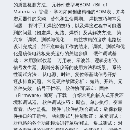
的质量检测方法。 元器件选型与BOM（Bill of
Materials）管理： 学习如何创建精确的BOM表，并考
虑元器件的采购、替代和生命周期。 焊接技巧与常见
问题： 探讨手工焊接的技巧，以及焊接过程中可能遇
到的问题（如虚焊、短路、焊桥）及其解决方法。 第
六章：调试、测试与优化——精益求精的追求 电路板
设计完成后，并不意味着工作的结束。调试、测试和优
化是确保电路板完美运行的关键步骤： 硬件调试基
础： 常用测试仪器： 万用表、示波器、逻辑分析仪、
信号发生器、频谱分析仪等的使用方法和场景。 系统
性调试方法： 从电源、时钟、复位等基础信号开始，
逐步排查问题。 常见硬件故障分析： 短路、开路、元
器件失效、信号干扰等。 软件协同调试： 固件
（Firmware）编写与下载： 介绍常见的嵌入式开发环
境和调试器。 软件调试技巧： 断点、单步执行、变量
查看、内存监视。 硬件与软件的联合调试： 确保软硬
件接口的正确性。 功能测试与性能验证： 单元测试：
对电路的各个功能模块进行单独测试。 集成测试： 对
整个电路板的功能进行综合测试。 性能测试： 测量关