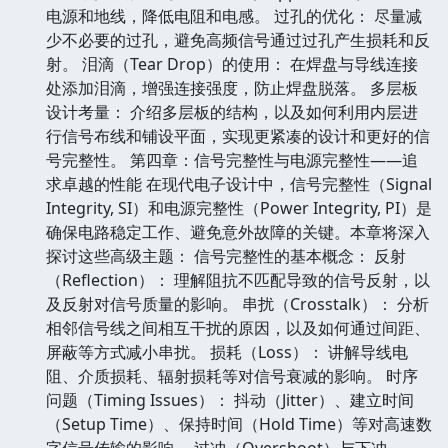
电源和地线，降低电阻和电感。 过孔的优化： 尽量减
少不必要的过孔，避免高频信号通过过孔产生损耗和反
射。 泪滴（Tear Drop）的使用： 在焊盘与导线连接
处添加泪滴，增强连接强度，防止焊盘脱落。 多层板
设计考量： 介绍多层板的结构，以及如何利用内层进
行信号布线和铺设平面，实现更紧凑的设计和更好的信
号完整性。 第四章：信号完整性与电源完整性——追
求卓越的性能 在现代电子设计中，信号完整性（Signal
Integrity, SI）和电源完整性（Power Integrity, PI）是
确保电路稳定工作、避免意外故障的关键。本章将深入
探讨这些高级主题： 信号完整性的基本概念： 反射
（Reflection）： 理解阻抗不匹配导致的信号反射，以
及反射对信号质量的影响。 串扰（Crosstalk）： 分析
相邻信号线之间相互干扰的原因，以及如何通过间距、
屏蔽等方式减小串扰。 损耗（Loss）： 讲解导线电
阻、介质损耗、辐射损耗等对信号衰减的影响。 时序
问题（Timing Issues）： 抖动（Jitter）、建立时间
（Setup Time）、保持时间（Hold Time）等对高速数
字信号传输的影响。 过冲（Overshoot）与下冲