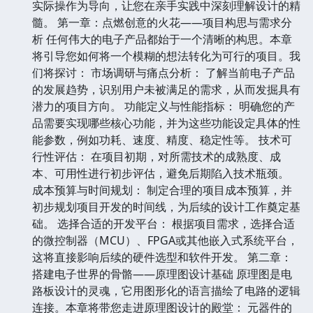
实际操作为导向，让您在亲手实践中深刻理解设计的精
髓。 第一章：点燃创意的火花——项目构思与需求分
析 任何伟大的电子产品都始于一个清晰的构思。本章
将引导您如何将一个模糊的想法转化为可行的项目。我
们将探讨： 市场调研与痛点分析： 了解当前电子产品
的发展趋势，识别用户未被满足的需求，从而发掘具有
潜力的项目方向。 功能定义与性能指标： 明确您的产
品需要实现哪些核心功能，并为这些功能设定具体的性
能参数，例如功耗、速度、精度、稳定性等。 技术可
行性评估： 在项目初期，对所需技术的成熟度、成
本、可用性进行初步评估，避免后期陷入技术瓶颈。
成本预算与时间规划： 制定合理的项目成本预算，并
初步规划项目开发的时间线，为后续的设计工作奠定基
础。 选择合适的开发平台： 根据项目需求，选择合适
的微控制器（MCU）、FPGA或其他嵌入式系统平台，
这将直接影响后续的硬件选型和软件开发。 第二章：
搭建电子世界的骨骼——原理图设计基础 原理图是电
路板设计的灵魂，它用图形化的语言描绘了电路的逻辑
连接。本章将带您走进原理图设计的殿堂： 元器件的