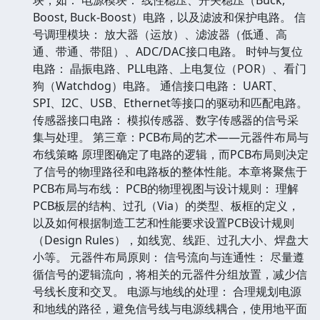
Boost, Buck-Boost）电路，以及滤波和保护电路。 信
号调理模块： 放大器（运放）、滤波器（低通、高
通、带通、带阻）、ADC/DAC接口电路。 时钟与复位
电路： 晶振电路、PLL电路、上电复位（POR）、看门
狗（Watchdog）电路。 通信接口电路： UART、
SPI、I2C、USB、Ethernet等接口的驱动和匹配电路。
传感器接口电路： 模拟传感器、数字传感器的信号采
集与处理。 第三章：PCB布局的艺术——元器件布局与
布线策略 原理图确定了电路的逻辑，而PCB布局则决定
了信号的物理路径和电路板的整体性能。本章将聚焦于
PCB布局与布线： PCB的物理视图与设计规则： 理解
PCB板层的结构、过孔（Via）的类型、板框的定义，
以及如何根据制造工艺和性能要求设置PCB设计规则
（Design Rules），如线宽、线距、过孔大小、焊盘大
小等。 元器件布局原则： 信号流向与连通性： 尽量遵
循信号的逻辑流向，将相关的元器件分组放置，减少信
号线长度和交叉。 电源与地线的处理： 合理规划电源
和地线的路径，避免信号线与电源线耦合，使用地平面