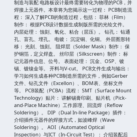
制造与装配 电路板设计最终需要转化为物理的PCB，并
焊接上元器件。本章将为您揭示这一过程： PCB制造流
程： 深入了解PCB的制造过程，包括： 菲林（Film）
制作： 根据PCB设计数据生成制版所需的光绘文件。
内层处理： 蚀刻、氧化、粘合（层压）。 钻孔： 钻通
孔、盲孔、埋孔。 电镀： 沉淀铜、化铜。 外层图形转
移： 光刻、蚀刻。 阻焊层（Solder Mask）制作： 保
护铜箔，定义焊盘。 丝印层（Silkscreen）制作： 标
记元器件信息、位号。 表面处理： 沉金、OSP、镀
锡、镀镍金等。 开料与V-cut。 PCB文件生成与输出：
学习如何生成各种PCB制造所需的文件，例如Gerber
文件、钻孔文件（Excellon）、BOM表、坐标文件
等。 PCB装配（PCBA）流程： SMT（Surface Mount
Technology）贴片： 讲解锡膏印刷、贴片机（Pick-
and-Place Machine）工作原理、回流焊（Reflow
Soldering）。 DIP（Dual In-line Package）插件：
介绍插件元器件的焊接方式，如波峰焊（Wave
Soldering）。 AOI（Automated Optical
Inspection）与ICT（In-Circuit Test）： 介绍装配后