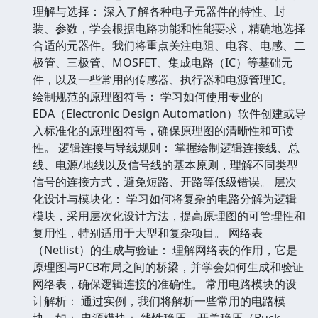
理解与选择： 深入了解各种电子元器件的特性、封
装、参数，学会根据电路功能和性能要求，精确地选择
合适的元器件。我们将重点关注电阻、电容、电感、二
极管、三极管、MOSFET、集成电路（IC）等基础元
件，以及一些常用的传感器、执行器和电源管理IC。
绘制规范的原理图符号： 学习如何使用专业的
EDA（Electronic Design Automation）软件创建或导
入标准化的原理图符号，确保原理图的清晰性和可读
性。 逻辑连接与导线规则： 掌握绘制逻辑连接线、总
线、电源/地线以及信号线的基本原则，理解不同类型
信号的连接方式，避免短路、开路等低级错误。 层次
化设计与模块化： 学习如何将复杂的电路分解为逻辑
模块，采用层次化设计方法，提高原理图的可管理性和
复用性，特别适用于大型和复杂项目。 网络表
（Netlist）的生成与验证： 理解网络表的作用，它是
原理图与PCB布局之间的桥梁，并学会如何生成和验证
网络表，确保逻辑连接的准确性。 常用电路模块的设
计解析： 通过实例，我们将解析一些常用的电路模
块，如： 电源模块： 线性稳压、开关稳压（Buck,