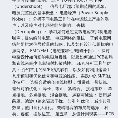
（Undershoot）： 信号电压超出预期范围的现象。
电源完整性的基本概念： 电源噪声（Power Supply
Noise）： 分析不同电路工作时在电源线上产生的噪
声，以及噪声对电路性能的影响。 去耦
（Decoupling）： 学习如何通过去耦电容来抑制电源
噪声，提供瞬时电流。 电源网络的阻抗： 了解电源网
络的阻抗对信号质量的影响，以及如何设计低阻抗的电
源网络。 EMC/EMI（电磁兼容性/电磁干扰）： 探讨
电路设计如何影响电磁兼容性，以及如何通过PCB布局
和布线来减少电磁辐射和敏感性。 SI/PI分析工具与仿
真： 介绍常用的SI/PI仿真软件，以及如何利用这些工
具来预测和优化信号和电源的性能。 实践中的SI/PI优
化技巧： 选择合适的传输线模型： 微带线、带状线。
差分对的优化： 等长、等距、紧耦合。 接地策略： 单
点接地、多点接地、混合接地。 屏蔽与滤波： 使用屏
蔽罩、滤波电路来隔离干扰。 过孔的优化： 减少过孔
数量，使用盲孔/埋孔。 去耦电容的布局与选择： 种
类、容值、摆放位置。 第五章：从设计到现实——PCB