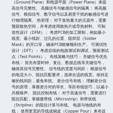
（Ground Plane）和电源平面（Power Plane）来提
高信号完整性。 高频信号与敏感信号的隔离： 将高频
信号、模拟信号、数字信号以及易受干扰的敏感信号进
行物理隔离。 热管理： 对于发热量大的元器件，需要
预留散热空间，并考虑使用散热片或导热材料。 可制
造性设计（DFM）： 考虑PCB的加工限制，例如最小
线宽、最小线距、过孔的位置、阻焊层（Solder
Mask）的开口等，确保PCB能够顺利生产。 可测试性
设计（DFT）： 考虑后续的电路测试和调试，预留测试
点（Test Points）。 布线策略与技巧： 关键信号优先
布线： 首先布置时钟、复位、数据总线等关键信号，
确保其信号完整性。 信号线的宽度与间距： 根据信号
的电流大小、阻抗匹配要求，选择合适的线宽。保持足
够的线间距，避免串扰。 差分信号布线： 理解差分信
号的原理，掌握差分对的等长、等距布线技巧，以减小
共模噪声。 阻抗控制布线： 对于高速信号，需要进行
阻抗匹配，掌握微带线（Microstrip）和带状线
（Stripline）的阻抗计算与布线。 电源与地线的布
线： 使用更宽的导线或铜皮（Copper Pour）来布设