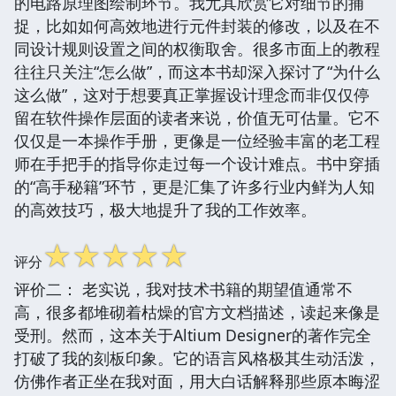
的电路原理图绘制环节。我尤其欣赏它对细节的捕
捉，比如如何高效地进行元件封装的修改，以及在不
同设计规则设置之间的权衡取舍。很多市面上的教程
往往只关注“怎么做”，而这本书却深入探讨了“为什么
这么做”，这对于想要真正掌握设计理念而非仅仅停
留在软件操作层面的读者来说，价值无可估量。它不
仅仅是一本操作手册，更像是一位经验丰富的老工程
师在手把手的指导你走过每一个设计难点。书中穿插
的“高手秘籍”环节，更是汇集了许多行业内鲜为人知
的高效技巧，极大地提升了我的工作效率。
☆
☆
☆
☆
☆
评分
评价二： 老实说，我对技术书籍的期望值通常不
高，很多都堆砌着枯燥的官方文档描述，读起来像是
受刑。然而，这本关于Altium Designer的著作完全
打破了我的刻板印象。它的语言风格极其生动活泼，
仿佛作者正坐在我对面，用大白话解释那些原本晦涩