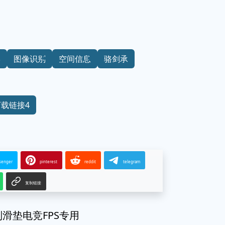
学
图像识别
空间信息
骆剑承
下载链接4
senger
pinterest
reddit
telegram
复制链接
制滑垫电竞FPS专用