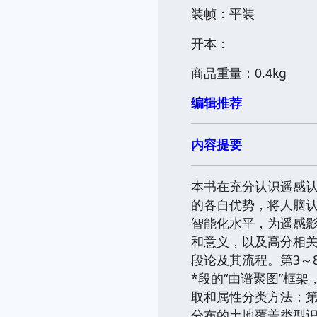
装帧：平装
开本：
商品重量：0.4kg
编辑推荐
内容提要
本书在充分认识遥感
的各自优势，将人脑
智能化水平，为遥感
和意义，以及高分相
段论及其流程。第3～
*段的“由谱聚图”框
取和属性分类方法；第
分布的土地覆盖类型识