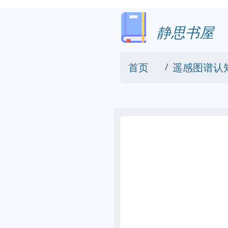
静思书屋
首页
遥感图谱认知