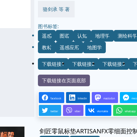
骆剑承 等 著
图书标签:
遥感
图谱
认知
地理学
测绘科
教材
遥感应用
地图学
下载链接1
下载链接2
下载链接3
下载链接在页面底部
facebook
linkedin
mastodon
mes
twitter
viber
vkontakte
whatsapp
剑匠零鼠标垫ARTISANFX零细面控