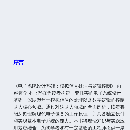
序言
《电子系统设计基础：模拟信号处理与逻辑控制》 内
容简介 本书旨在为读者构建一套扎实的电子系统设计
基础，深度聚焦于模拟信号的处理以及数字逻辑的控制
两大核心领域。通过对这两大领域的全面剖析，读者将
能深刻理解现代电子设备的工作原理，并具备独立设计
和实现基本电子系统的能力。本书将理论知识与实践应
用紧密结合，为初学者和有一定基础的工程师提供一条