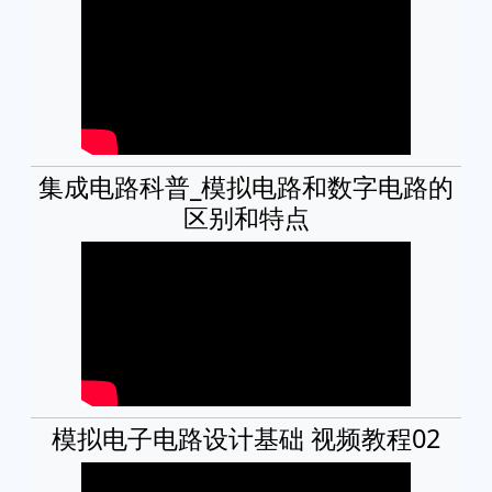
集成电路科普_模拟电路和数字电路的
区别和特点
模拟电子电路设计基础 视频教程02