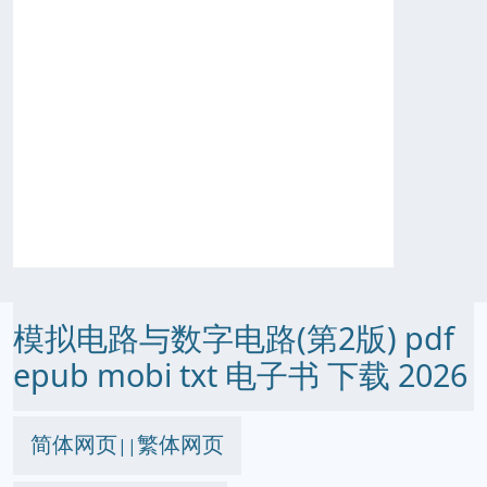
模拟电路与数字电路(第2版) pdf
epub mobi txt 电子书 下载 2026
简体网页
繁体网页
||