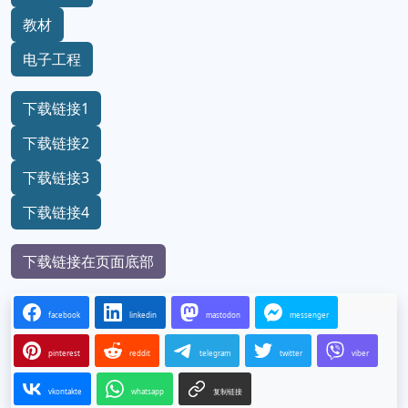
教材
电子工程
下载链接1
下载链接2
下载链接3
下载链接4
下载链接在页面底部
facebook
linkedin
mastodon
messenger
pinterest
reddit
telegram
twitter
viber
vkontakte
whatsapp
复制链接