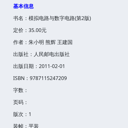
基本信息
书名：模拟电路与数字电路(第2版)
定价：35.00元
作者：朱小明 熊辉 王建国
出版社：人民邮电出版社
出版日期：2011-02-01
ISBN：9787115247209
字数：
页码：
版次：1
装帧：平装