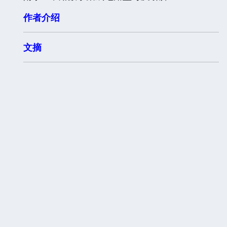
作者介绍
文摘