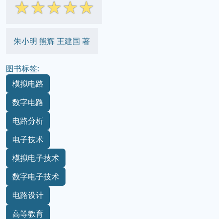
☆
☆
☆
☆
☆
朱小明 熊辉 王建国 著
图书标签:
模拟电路
数字电路
电路分析
电子技术
模拟电子技术
数字电子技术
电路设计
高等教育