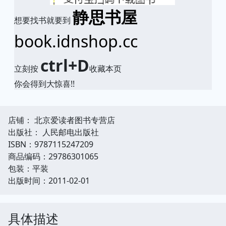
静思书屋
想要找书就要到
book.idnshop.cc
ctrl+D
立刻按
收藏本页
你会得到大惊喜!!
店铺： 北京爱读者图书专营店
出版社： 人民邮电出版社
ISBN：9787115247209
商品编码：29786301065
包装：平装
出版时间：2011-02-01
具体描述