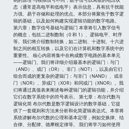
态（通常是高电平和低电平）表示信息，具有抗干扰能
力强、易于存储和处理的优点。本部分将聚焦于数字逻
辑的基础，以及如何构建实现逻辑功能的数字电路。
第六章：数字信号基础与逻辑门 本章将引入数字信号
的概念，包括二进制数制（0 和 1）、逻辑电平、时序
等。我们将介绍数制转换，如二进制、十进制、十六进
制之间的相互转换，以及它们在计算机和数字系统中的
重要性。 核心内容将集中在构成数字电路的基本单元
——逻辑门。我们将详细介绍最基本的逻辑门：与门
（AND）、或门（OR）、非门（NOT），以及由它们
组合而成的更复杂的逻辑门：与非门（NAND）、或非
门（NOR）、异或门（XOR）和同或门（XNOR）。我
们将通过真值表来阐述每种逻辑门的逻辑功能，并介绍
它们在数字系统中的符号表示。 第七章：布尔代数与
逻辑化简 布尔代数是数字逻辑设计的数学基础，它提
供了一套规则和方法来分析和化简逻辑表达式。本章将
系统讲解布尔代数的公理和基本定理，例如交换律、结
合律、分配律、德摩根定律等。 我们将学习如何使用