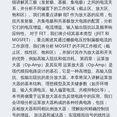
细讲解其三极（发射极、基极、集电极）之间的电流关
系，并分析不同偏置下的工作区域（截止区、放大区、
饱和区）。我们将重点讲解 BJT 作为放大器的应用，包
括共发射极、共集电极和共基极放大电路的配置，分析
它们的电压增益、电流增益、输入输出阻抗以及频率响
应特性。 对于 FET，我们将介绍其基本类型（JFET 和
MOSFET），重点阐述其通过栅极电压控制漏极电流的
工作原理。我们将分析 MOSFET 的不同工作模式（截
止区、线性区、饱和区），并探讨其作为放大器和开关
的优势，例如高输入阻抗和低功耗。 第四章：运算放
大器（Op-Amp）及其应用 运算放大器（Op-Amp）是
现代模拟电路设计的基石，它是一种高增益、高输入阻
抗、低输出阻抗的差分放大器。本章将深入讲解运算放
大器的基本结构、理想模型及其关键参数（如开环增
益、输入失调电压、输入偏置电流、共模抑制比等）。
本书将侧重于运算放大器在负反馈电路中的应用。我们
会详细分析运算放大器构成的各种经典电路，包括：
反相放大器和同相比例放大器： 理解如何精确控制信
号的增益。 加法器和减法器： 实现模拟信号的线性运