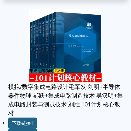
模拟/数字集成电路设计毛军发 刘明+半导体
器件物理 郝跃+集成电路制造技术 吴汉明+集
成电路封装与测试技术 刘胜 101计划核心教
材
下载链接1