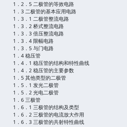
1．2．5 二极管的等效电路
1．3 二极管的基本应用电路
1．3．1 二极管整流电路
1．3．2 桥式整流电路
1．3．3 倍压整流电路
1．3．4 限幅电路
1．3．5 与门电路
1．4 稳压管
1．4．1 稳压管的结构和特性曲线
1．4．2 稳压管的主要参数
1．5 其他类型的二极管
1．5．1 发光二极管
1．5．2 光电二极管
1．6 三极管
1．6．1 三极管的结构及类型
1．6．2 三极管的电流放大作用
1．6．3 三极管的共射特性曲线