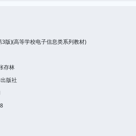
3版)(高等学校电子信息类系列教材)
张存林
学出版社
1
8