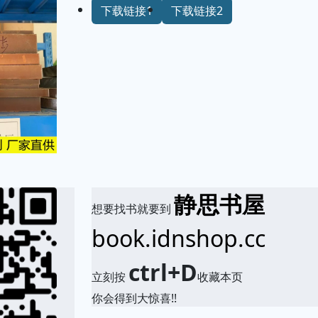
下载链接1
下载链接2
静思书屋
想要找书就要到
book.idnshop.cc
ctrl+D
立刻按
收藏本页
你会得到大惊喜!!