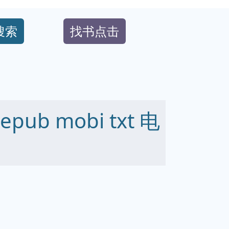
搜索
找书点击
ub mobi txt 电