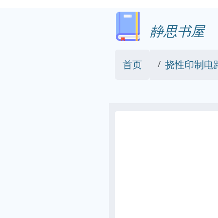
静思书屋
首页
挠性印制电