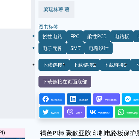
梁瑞林著 著
图书标签:
挠性电路
FPC
柔性PCB
电路板
电子元件
SMT
电路设计
下载链接1
下载链接2
下载链接3
下载链接在页面底部
facebook
linkedin
mastodon
mes
twitter
viber
vkontakte
whatsapp
褐色PI棒 聚酰亚胺 印制电路板保护