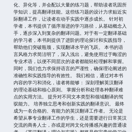
化、异化等，并会配以大量的练习题，帮助读者巩固所
学知识，提高翻译技能。这些练习题的设计力求贴近实
际翻译工作，让读者在动手实践中逐步成长。 针对初
学者，本书提供了循序渐进的学习路径，从基础概念入
手，逐步深入到复杂的翻译问题。对于有一定翻译基础
的学习者，本书则提供了进阶的理论探讨和实践指导，
帮助他们突破瓶颈，实现翻译水平的飞跃。 本书的语
言风格力求简洁明了，深入浅出，避免使用过于晦涩的
专业术语，以便不同层次的读者都能轻松理解和掌握。
同时，我们也力求保持语言的严谨性，确保理论阐述的
准确性和实践指导的有效性。 我们相信，通过对本书
内容的学习和消化，读者将能够： 深刻理解英汉翻译
的理论基础和核心原则。 掌握分析和处理各种翻译难
点的实用方法。 提升对不同文本类型和领域翻译的驾
驭能力。 培养独立思考和创新实践的翻译意识。 最终
成为一名合格的、有能力的英汉翻译工作者。 无论是
希望从事专业翻译工作的学生，还是需要进行日常英汉
交流的商务人士，亦或是对跨文化传播感兴趣的普通读
者，《英汉翻译：理论与实践》都将是您宝贵的学习伙