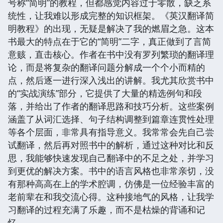
号称“简明”的教程，但都感觉内容过于零散，缺乏系
统性，让我难以形成完整的知识框架。《英汉翻译简
明教程》的出现，无疑是解决了我的燃眉之急。这本
书最大的特点在于它的“简明”二字，真正做到了言简
意赅，直击核心。作者在书中没有罗列繁琐的翻译理
论，而是将复杂的翻译问题分解成一个个小而精的
点，然后逐一进行深入浅出的讲解。我尤其欣赏书中
的“实战演练”部分，它提供了大量的精选例句和段
落，并给出了作者的翻译思路和技巧分析。这些案例
涵盖了从词汇选择、句子结构调整到篇章连贯性处理
等各个层面，非常具有指导意义。我常常会先自己尝
试翻译，然后再对照书中的解析，通过这种对比和反
思，我能够快速发现自己翻译中的不足之处，并学习
到更优的解决方案。书中的语言风格也非常亲切，没
有那种高高在上的学术腔调，仿佛是一位经验丰富的
老前辈在和我交流心得。这种接地气的风格，让我学
习翻译的过程充满了乐趣，而不是枯燥的背诵和记
忆。