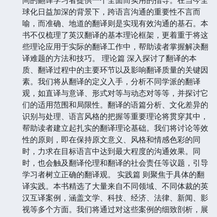
球化日益加深的背景下，跨语言沟通的重要性不言而
喻，而准确、地道的翻译则是实现有效沟通的基石。本
书不仅梳理了英汉翻译的基本理论框架，更着重于将这
些理论应用于实际的翻译工作中，帮助读者掌握解决翻
译难题的方法和技巧。 理论篇 深入探讨了翻译的本
质、翻译过程中的主要环节以及影响翻译质量的关键因
素。我们将从翻译的定义入手，分析不同学派的翻译
观，如直译与意译、形式对等与动态对等等，并探讨它
们的适用范围和局限性。翻译的语篇分析、文化差异的
识别与处理、语言风格的把握等重要理论将贯穿其中，
帮助读者建立起扎实的翻译理论基础。我们将讨论等效
性的原则，即在保持原文意义、风格和情感色彩的同
时，力求在目标语言中达到最大程度的沟通效果。同
时，也会触及翻译伦理和翻译的社会责任等议题，引导
学习者树立正确的翻译观。 实践篇 则聚焦于具体的翻
译实践。本书精选了大量来自不同领域、不同体裁的英
汉互译案例，涵盖文学、科技、经济、法律、新闻、影
视等多个方面。我们将通过对这些案例的细致剖析，展