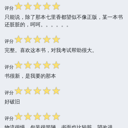
☆
☆
☆
☆
☆
评分
只能说，除了那本七里香都望似不像正版，某一本书
还脏脏的，呵呵。。。。。。
☆
☆
☆
☆
☆
评分
完整。喜欢这本书，对我考试帮助很大。
☆
☆
☆
☆
☆
评分
书很新，是我要的那本
☆
☆
☆
☆
☆
评分
好破旧
☆
☆
☆
☆
☆
评分
物流很慢，包装很简陋，书面也比较脏，望改进