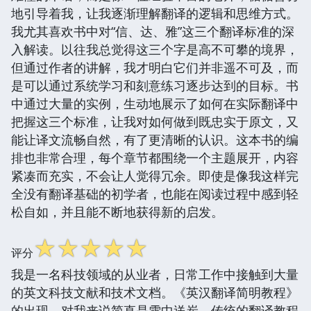
地引导着我，让我逐渐理解翻译的逻辑和思维方式。
我尤其喜欢书中对“信、达、雅”这三个翻译标准的深
入解读。以往我总觉得这三个字是高不可攀的境界，
但通过作者的讲解，我才明白它们并非遥不可及，而
是可以通过系统学习和刻意练习逐步达到的目标。书
中通过大量的实例，生动地展示了如何在实际翻译中
把握这三个标准，让我对如何做到既忠实于原文，又
能让译文流畅自然，有了更清晰的认识。这本书的编
排也非常合理，每个章节都围绕一个主题展开，内容
紧凑而充实，不会让人觉得冗余。即使是像我这样完
全没有翻译基础的初学者，也能在阅读过程中感到轻
松自如，并且能不断地获得新的启发。
☆
☆
☆
☆
☆
评分
我是一名科技领域的从业者，日常工作中接触到大量
的英文科技文献和技术文档。《英汉翻译简明教程》
的出现，对我来说简直是雪中送炭。传统的翻译教程