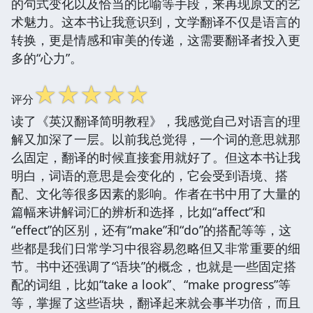
的句式变化以及恰当的比喻等手段，来再现原文的艺
术魅力。这本书让我意识到，文学翻译不仅是语言的
转换，更是情感和审美的传递，这需要翻译者投入更
多的“心力”。
☆
☆
☆
☆
☆
评分
读了《英汉翻译简明教程》，我感觉自己对语言的理
解又加深了一层。以前我总觉得，一个词的意思就那
么固定，翻译的时候直接套用就好了。但这本书让我
明白，词语的意思是会变化的，它会受到语境、搭
配、文化等很多因素的影响。作者在书中用了大量的
篇幅来讲解词汇的辨析和选择，比如“affect”和
“effect”的区别，还有“make”和“do”的搭配等等，这
些都是我们日常学习中很容易忽略但又非常重要的细
节。书中还强调了“语块”的概念，也就是一些固定搭
配的词组，比如“take a look”、“make progress”等
等，掌握了这些语块，翻译起来就会事半功倍，而且