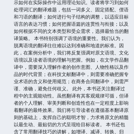
示如何在实际操作中运用理论知识。读者将学习到如何
处理词汇的翻译难题，包括一词多义、固定搭配、俚语
和习语的翻译；如何进行句子结构的调整，以适应目标
语言的表达习惯；如何把握语篇的连贯性与衔接；以及
如何根据不同的文本类型和受众需求，选择最恰当的翻
译策略。 本书特别强调了语境的重要性。我们认为，
脱离语境的翻译往往难以达到准确和地道的标准。因
此，在案例分析中，我们将反复强调对原文语境、文化
语境以及读者语境的理解与把握。例如，在文学作品翻
译中，需要深入理解作者的创作意图、人物性格以及作
品的时代背景；在科技文献翻译中，则需要准确把握专
业术语的含义和使用规范；在商务合同翻译中，则需严
谨、准确，避免任何歧义。 此外，本书还关注翻译过
程中的主观能动性。虽然翻译有其客观规律可循，但译
者的个人理解、审美判断和创造性也在一定程度上影响
着翻译的最终效果。我们将引导读者在遵循基本翻译原
则的基础上，发挥自己的聪明才智，力求将原文的精髓
以最生动、最贴切的方式呈现给目标读者。 本书还包
含了常用翻译技巧的讲解，如增译、减译、转换、归