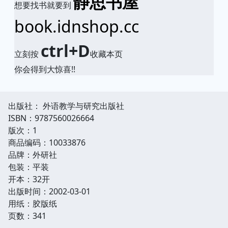
静思书屋
想要找书就要到
book.idnshop.cc
ctrl+D
立刻按
收藏本页
你会得到大惊喜!!
出版社： 外语教学与研究出版社
ISBN：9787560026664
版次：1
商品编码：10033876
品牌：外研社
包装：平装
开本：32开
出版时间：2002-03-01
用纸：胶版纸
页数：341