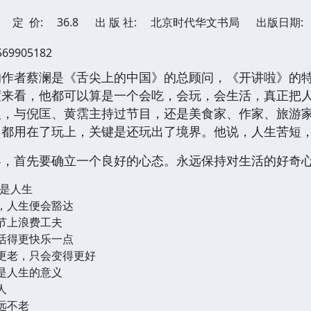
定 价:
36.8
出 版 社:
北京时代华文书局
出版日期:
569905182
的作者蔡澜是《舌尖上的中国》的总顾问，《开讲啦》的
度来看，他都可以算是一个会吃，会玩，会生活，真正把
人，与倪匡、黄霑主持过节目，还是美食家、作家、旅游家
力都用在了玩上，关键是还玩出了境界。他说，人生苦短
界，首先要确立一个良好的心态。永远保持对生活的好奇
是人生
想，人生便会豁达
小节上浪费工夫
天活得更快乐一点
得更老，只会变得更好
就是人生的意义
人
远不老