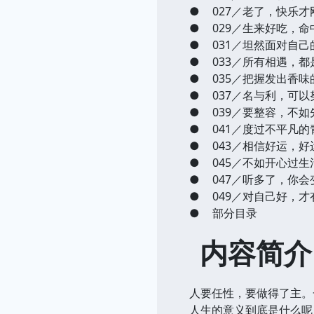
●
027／老了，快乐才
●
029／生来好吃，命
●
031／坦然面对自己
●
033／所有相遇，都
●
035／把握发出香味
●
037／名与利，可
●
039／要整容，不如
●
041／度过不平凡
●
043／相信好运，
●
045／不如开心过生
●
047／听多了，你
●
049／对自己好，
●
部分目录
内容简介
人要任性，要做得了主。
人生的意义到底是什么呢