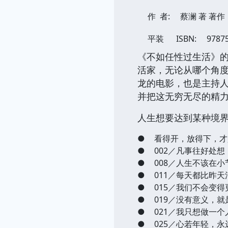
作 者:
蔡澜 著 著作
平装
ISBN:
9787
《不如任性过生活》
活家，无论从哪个角
龙的电影，也是主持
并把这无穷无尽的精
人生想要达到某种境
●
看得开，放得下，才
●
002／凡事往好处
●
008／人生不该在
●
011／每天都比昨
●
015／我们不会变
●
019／没有意义，
●
021／我只想做一个
●
025／心若年轻，永