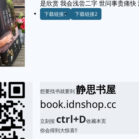
是欣赏 我会浅尝二字 世问事贵痛快
下载链接1
下载链接2
静思书屋
想要找书就要到
book.idnshop.cc
ctrl+D
立刻按
收藏本页
你会得到大惊喜!!