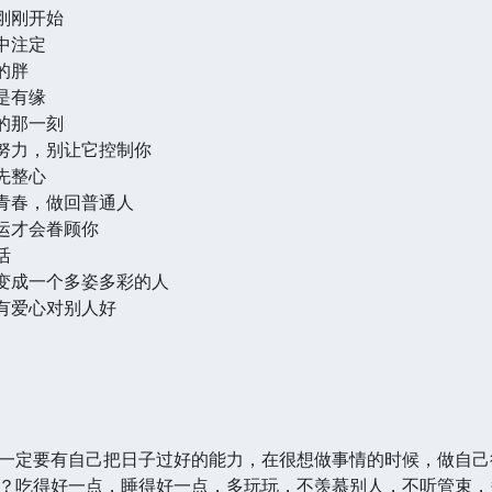
刚刚开始
中注定
的胖
是有缘
的那一刻
以努力，别让它控制你
先整心
的青春，做回普通人
好运才会眷顾你
活
会变成一个多姿多彩的人
才有爱心对别人好
一定要有自己把日子过好的能力，在很想做事情的时候，做自己
？吃得好一点，睡得好一点，多玩玩，不羡慕别人，不听管束，