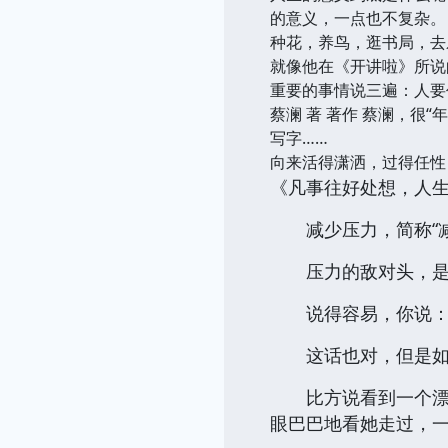
的意义，一点也不复杂。
种花，养鸟，逛书局，去
就像他在《开讲啦》所说
重要的事情说三遍：人要
蔡澜 著 著作 蔡澜，
写字……
向来活得潇洒，过得任性
《凡事往好处想，人
减少压力，简称“减
压力的敌对头，是好
说得容易，你说：
这话也对，但是如果
比方说看到一个漂亮
眼巴巴地看她走过，