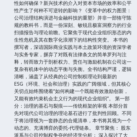
性如何确保？新兴技术的介入对资本市场的效率和公平
性产生了何种不可逆转的影响？《变革中的权力图景：
公司治理结构演进与金融科技的重塑》并非一部恪守陈
规的教科书，而是一份深刻、敏锐且极富洞察力的行业
扫描报告与理论前瞻。它聚焦于现代企业组织形态的内
生性危机及其在数字化浪潮下的结构性突变。 本书的
撰写者，深谙国际商业实践与本土政策环境的资深学者
与实务专家，摒弃了对既有法律条文的简单罗列与注
释，转而致力于剖析权力、责任与激励机制在公司这一
复杂有机体中的动态平衡与失衡。全书结构严谨，逻辑
清晰，涵盖了从经典的公司控制权理论到最新的
ESG（环境、社会和治理）实践的广阔领域，但其核心
关切点始终围绕着“如何构建一个既能有效激励创新，
又能有效约束机会主义行为的现代企业组织”。 第一部
分：治理的基石与裂痕——传统框架的审视 本部分首
先对现代公司治理的理论基石进行了批判性回顾。不同
于将治理视为一套静态的合规清单，本书将其视为一个
动态的、充满博弈的委托-代理链条。 章节聚焦： 股东
派系与公司控制权争夺的经济学分析： 深入探讨了大