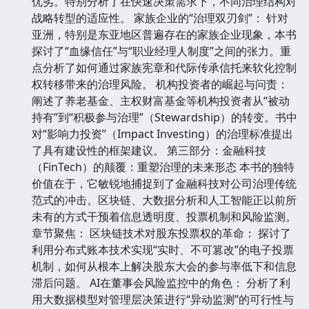
优劣。特别分析了在快速决策需求下，不同治理结构对
战略转型的适应性。 家族企业的“治理双刃剑”： 针对
亚洲，特别是东亚地区普遍存在的家族企业现象，本书
探讨了“血缘信任”与“职业经理人制度”之间的张力。重
点分析了如何通过家族宪章和代际传承信托来软化控制
权转移带来的治理风险。 机构投资者的崛起与问责：
阐述了养老基金、主权财富基金等机构投资者从“被动
持有”到“积极参与治理”（Stewardship）的转变。书中
对“影响力投资”（Impact Investing）的治理标准提出
了具有建设性的框架建议。 第三部分：金融科技
（FinTech）的颠覆：重塑治理的未来形态 本书的独特
价值在于，它敏锐地捕捉到了金融科技对公司治理传统
范式的冲击。区块链、大数据分析和人工智能正以前所
未有的方式干预着信息透明度、投票机制和风险监测。
章节聚焦： 区块链技术对股东投票权的革命： 探讨了
利用分布式账本技术实现“实时、不可篡改”的电子投票
机制，如何从根本上解决股东大会的参与率低下和信息
滞后问题。 AI在董事会风险监控中的角色： 分析了利
用大数据模型对管理层决策进行“异动监测”的可行性与