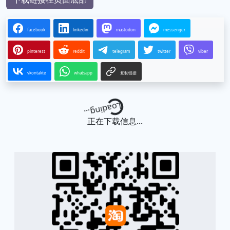
facebook
linkedin
mastodon
messenger
pinterest
reddit
telegram
twitter
viber
vkontakte
whatsapp
复制链接
Loading...
正在下载信息...