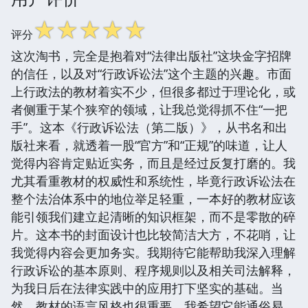
☆
☆
☆
☆
☆
评分
这次淘书，完全是抱着对“法律出版社”这块金字招牌
的信任，以及对“行政诉讼法”这个主题的兴趣。市面
上行政法的教材着实不少，但很多都过于理论化，或
者侧重于某个狭窄的领域，让我总觉得抓不住“一把
手”。这本《行政诉讼法（第二版）》，从书名和出
版社来看，就透着一股“官方”和“正规”的味道，让人
觉得内容肯定贴近实务，而且是经过反复打磨的。我
尤其看重教材的权威性和系统性，毕竟行政诉讼法在
整个法治体系中的地位举足轻重，一本好的教材应该
能引领我们建立起清晰的知识框架，而不是零散的碎
片。这本书的封面设计也比较简洁大方，不花哨，让
我觉得内容会更加务实。我期待它能帮助我深入理解
行政诉讼的基本原则、程序规则以及相关司法解释，
为我日后在法律实践中的应用打下坚实的基础。当
然，教材的语言风格也很重要，我希望它能通俗易