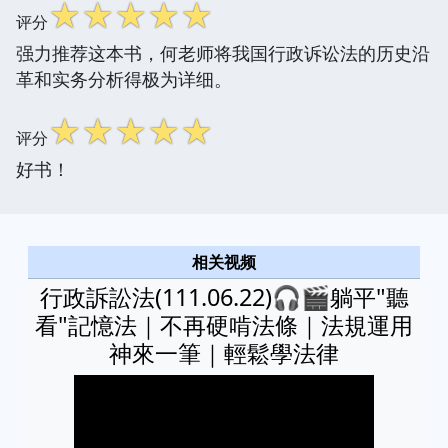
☆
☆
☆
☆
☆
评分
强力推荐这本书，何老师将我国行政诉讼法的历史沿
革和实务分析得极为详细。
☆
☆
☆
☆
☆
评分
好书！
相关视频
行政訴訟法(111.06.22)🎧🎬躺平"聽
看"記憶法｜不再硬啃法條｜法規運用
神來一筆｜輕鬆學法律