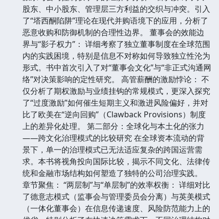
股东、中小股东、管理层三方利益的交织与冲突。引入
了“塔西酮陷阱”理论在现代并购语境下的应用，分析了
恶意收购和防御机制的合理性边界。 董事会的效能边
界与“影子权力”： 详细考察了独立董事制度在全球范围
内的实践困境，特别是信息不对称如何导致独立性沦为
形式。书中首次引入了对“董事会文化”与“非正式沟通网
络”对决策影响的定性研究。 高管薪酬的激励悖论： 不
仅分析了期权激励与业绩挂钩的常规模式，更深入探究
了“过度激励”如何催生短期主义和激进风险偏好，并对
比了欧美在“逆向回购”（Clawback Provisions）制度
上的差异化处理。 第二部分：全球化与本土化的张力
——跨文化治理模式的比较研究 在全球资本流动的背
景下，单一的治理模式已无法适应复杂的跨国运营需
求。本书将视角投向国际比较，揭示不同文化、法律传
统和金融市场结构如何塑造了独特的公司治理实践。
章节聚焦： “两层制”与“单层制”的效率权衡： 详细对比
了德意志模式（监事会与管理委员会分离）与英美模式
（一体化董事会）在信息传递速度、风险防范能力上的