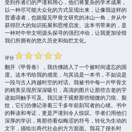
受到作者们的严谨和用心，他们将复杂的学术成果，
以一种尽可能大众化的方式呈现出来，让像我这样的
普通读者，也能窥见甲骨文研究的冰山一角，并从中
获得巨大的知识拓展和思维启发。这本书带来的，是
一种对中华文明源头探寻的强烈冲动，让我更加珍惜
我们所拥有的悠久历史和灿烂文化。
☆
☆
☆
☆
☆
评分
翻开《甲骨卷》，我仿佛踏入了一个被时间遗忘的国
度。这本书给我的感觉，与其说是一本书，不如说是
一段与古人跨越时空的对话。我被书中每一片甲骨文
的精美呈现所深深吸引，高清的图片让那些古老的字
迹如同触手可及。我沉迷于观察那些细微的刀痕、裂
纹，它们仿佛记录着三千多年前刻写者的心绪。书中
的释读和考证，更是严谨到令人惊叹。学者们用他们
深厚的学识，将那些看似晦涩的符号，转化为生动的
文字，描绘出商代社会的方方面面。我花了很长时