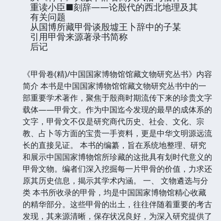
重读小臣■刻辞——论殷代的西北地理及其
有关问题
从国博所藏甲骨谈殷墟王卜辞中的子某
引用甲骨来源著录书简称
后记
《甲骨卷(精)/中国国家博物馆馆藏文物研究丛书》内容
简介 本书是中国国家博物馆馆藏文物研究丛书中的一
部重要学术著作，聚焦于殷商时期流传下来的珍贵文字
载体——甲骨文。作为中国迄今发现的最早的成体系的
文字，甲骨文不仅是研究商代历史、社会、文化、宗
教、占卜等方面的宝贵一手资料，更是中华文明源远流
长的直接见证。 本书的编纂，旨在系统地整理、研究
和展示中国国家博物馆所珍藏的这批具有划时代意义的
甲骨文物。编者们深入挖掘每一片甲骨的价值，力求还
原其历史信息，揭示其学术内涵。 一、 文物遴选与分
类 本书所收录的甲骨，均是中国国家博物馆精心收藏
的精华部分。这些甲骨的出土，往往伴随着重要的考古
发现，其来源清晰，保存状况良好，为深入研究提供了