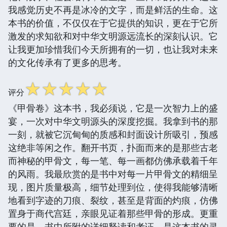
我感觉历史不再是冰冷的文字，而是鲜活的生命。这
本书的价值，不仅仅在于它提供的知识，更在于它所
激发的求知欲和对中华文明源远流长的深刻认识。它
让我更加珍惜我们今天所拥有的一切，也让我对未来
的文化传承有了更多的思考。
☆
☆
☆
☆
☆
评分
《甲骨卷》这本书，我必须说，它是一次智力上的盛
宴，一次对中华文明源头的深度挖掘。我拿到书的那
一刻，就被它沉甸甸的质感和封面设计所吸引，预感
这绝非等闲之作。翻开书页，扑面而来的是那些古老
而神秘的甲骨文，每一笔、每一画都仿佛承载着千年
的风雨。我最欣赏的是书中对每一片甲骨文的精细呈
现，图片质量极高，细节处理到位，使得我能够清晰
地看到字迹的刀痕、裂纹，甚至是背面的灼痕，仿佛
置身于商代宫廷，亲眼见证着那些甲骨的形成。更重
要的是，书中所附的详细释读和考证，是这本书的灵