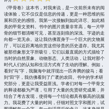
《甲骨卷》这本书，对我来说，是一次前所未有的阅
读体验，它不仅仅是信息的传递，更是一种思维的拓
展和历史的感悟。我第一次接触到如此详尽、如此精
美的甲骨文资料。书中的图片质量非常高，每一片甲
骨的细节都清晰可见，甚至连刻痕的深浅、字迹的走
向都一览无余。这让我仿佛置身于一个巨大的文物展
厅，可以近距离地欣赏这些珍贵的历史遗存。我尤其
被那些象形文字所吸引，它们以最直观的方式描绘了
当时的自然景象、动物形态、人类活动，让我对那个
时代人们的认知和生活方式有了生动的理解。例如，
看到“马”字，我脑海中就浮现出一匹奔腾的骏马；看
到“田”字，我仿佛看到了广袤的农田。书中的学术研
究部分，更是让我受益匪浅。学者们对每一个甲骨文
的释读都极为严谨，引用了大量的先贤研究成果，并
结合了考古发现，使得每一个结论都具有极高的说服
力。我花费了大量的时间，仔细对照文字和图片，试
图理解每一个字、每一句话背后的含义，这本身就是