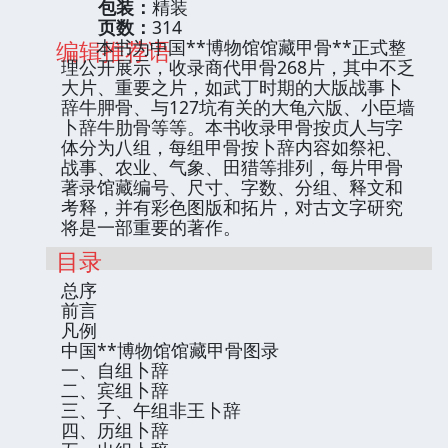
包装：
精装
页数：
314
编辑推荐语
本书为中国**博物馆馆藏甲骨**正式整
理公开展示，收录商代甲骨268片，其中不乏
大片、重要之片，如武丁时期的大版战事卜
辞牛胛骨、与127坑有关的大龟六版、小臣墙
卜辞牛肋骨等等。本书收录甲骨按贞人与字
体分为八组，每组甲骨按卜辞内容如祭祀、
战事、农业、气象、田猎等排列，每片甲骨
著录馆藏编号、尺寸、字数、分组、释文和
考释，并有彩色图版和拓片，对古文字研究
将是一部重要的著作。
目录
总序
前言
凡例
中国**博物馆馆藏甲骨图录
一、自组卜辞
二、宾组卜辞
三、子、午组非王卜辞
四、历组卜辞