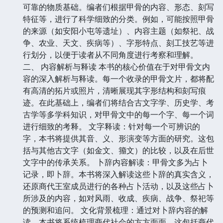
可靠的物质基础。编者们根据甲骨的内容、形态、刻写
特征等，进行了科学细致的分类。例如，可能按照甲骨
的来源（如安阳小屯等遗址）、内容主题（如祭祀、战
争、农业、天文、疾病等）、字形特点、刻工技艺等进
行划分，以便于读者从不同角度进行考察和理解。
二、 内容解析与释读 本书的核心价值在于对甲骨文内
容的深入解析与释读。每一个收录的甲骨文片，都将配
有高清的拓片或照片，清晰展现其字形结构和刻写痕
迹。在此基础上，编者们将结合古文字学、历史学、考
古学等多学科知识，对甲骨文中的每一个字、每一个词
进行细致的考释。 文字释读：针对每一个可辨识的
字，本书将提供其音、义、形演变等方面的研究。这包
括与其他古文字（如金文、籀文）的比较，以及在后世
文字中的传承关系。 卜辞内容解读：甲骨文多为占卜
记录，即卜辞。本书将深入解读这些卜辞的真实含义，
还原商代王室成员进行的各种占卜活动，以及这些占卜
所涉及的内容，如对风雨、收成、疾病、战争、祭祀等
的预测和追问。 文化背景梳理：通过对卜辞内容的解
读，本书将系统梳理商代社会的方方面面。这包括商代