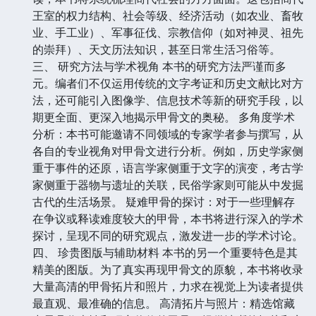
王室的权力结构、社会等级、经济活动（如农业、畜牧
业、手工业）、军事征伐、宗教信仰（如对神灵、祖先
的崇拜）、天文历法知识，甚至日常生活习俗等。
三、 研究方法与学术视角 本书的研究方法严谨而多
元。编者们不仅运用传统的文字考证和历史文献比对方
法，还可能引入图像学、信息技术等新的研究手段，以
期更全面、更深入地揭示甲骨文的奥秘。 多角度学术
分析：本书可能邀请不同领域的专家学者参与撰写，从
各自的专业视角对甲骨文进行分析。例如，历史学家侧
重于事件的还原，语言学家侧重于文字的演变，考古学
家侧重于器物与遗址的关联，民俗学家则可能从中发掘
古代的生活场景。 疑难甲骨的探讨：对于一些理解存
在争议或释读难度较大的甲骨，本书将进行深入的学术
探讨，呈现不同的研究观点，激发进一步的学术讨论。
四、 珍贵图版与辅助材料 本书的另一个重要特色是其
精美的图版。为了真实再现甲骨文的原貌，本书将收录
大量高清的甲骨拓片和照片，力求在视觉上为读者提供
最直观、最准确的信息。 高清拓片与照片：精选馆藏