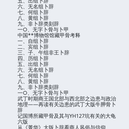
五、出组卜辞
六、无名组卜辞
七、何组卜辞
八、黄组卜辞
九、非卜辞类刻辞
一○、无字卜骨与卜甲
中国**博物馆馆藏甲骨考释
一、自组卜辞
二、宾组卜辞
三、子、午组非王卜辞
四、历组卜辞
五、出组卜辞
六、无名组卜辞
七、何组卜辞
八、黄组卜辞
九、非卜辞类刻辞
一○、无字卜骨与卜甲
武丁时期商王国北部与西北部之边患与政治
地理——再读有关边患的武丁大版牛胛骨卜
辞
记国博所藏甲骨及其与YH127坑有关的大龟
六版
从《菁华》大版卜辞看商人风俗与信仰