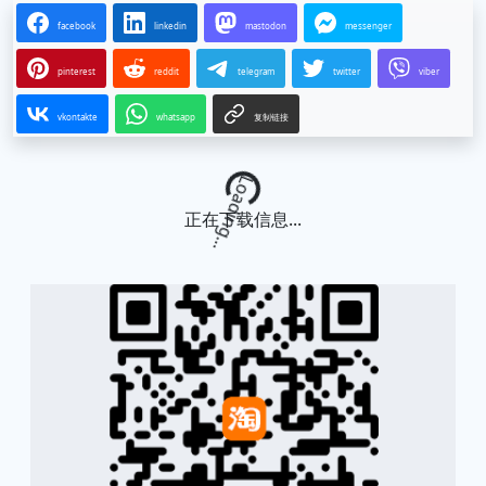
facebook
linkedin
mastodon
messenger
pinterest
reddit
telegram
twitter
viber
vkontakte
whatsapp
复制链接
Loading...
正在下载信息...