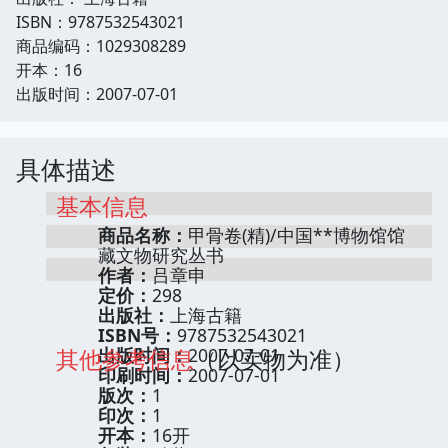
ISBN：9787532543021
商品编码：1029308289
开本：16
出版时间：2007-07-01
具体描述
基本信息
商品名称：
甲骨卷(精)/中国**博物馆馆
藏文物研究丛书
作者：
吕章申
定价：
298
出版社：
上海古籍
ISBN号：
9787532543021
其他参考信息
出版时间：
2007-07-01
（以实物为准）
印刷时间：
2007-07-01
版次：
1
印次：
1
开本：
16开