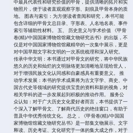
中最具代表性和研究价值的甲骨，提供清晰的拓片和实
物照片，便于读者直观观察字形、刻痕及甲骨本身的质
地。 图表与索引：为方便读者查阅和研究，本书可能
包含详细的甲骨文总目录、字形表、人名地名表、事件
索引等辅助性材料。 五、 历史意义与学术价值 《甲骨
卷(精)/中国国家博物馆馆藏文物研究丛书》的出版，不
仅是对中国国家博物馆馆藏精华的一次集中展示，更是
对中国早期文字和文明的一次系统梳理和深入研究。
传承中华文明：本书通过对甲骨文的研究，将中华民族
悠久的历史和灿烂的文明脉络更加清晰地呈现给世人，
对于增强民族文化认同感和自豪感具有重要意义。 推
动学术发展：本书的学术成果将为古文字学、商史、中
国古代史等领域的研究提供宝贵的资料和新的视角，对
相关学科的进一步发展起到积极的推动作用。 服务公
众认知：对于广大历史文化爱好者而言，本书提供了一
个深入了解甲骨文、了解商代历史的绝佳窗口，有助于
普及中华优秀传统文化。 总之，《甲骨卷(精)/中国国
家博物馆馆藏文物研究丛书》是一部集文物展示、文字
释读、历史考证、文化研究于一体的集大成之作，对于