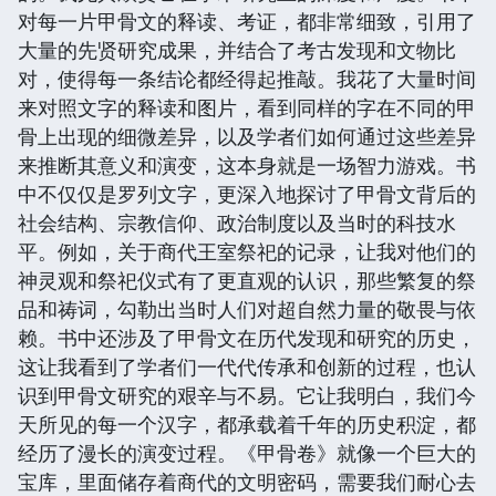
对每一片甲骨文的释读、考证，都非常细致，引用了
大量的先贤研究成果，并结合了考古发现和文物比
对，使得每一条结论都经得起推敲。我花了大量时间
来对照文字的释读和图片，看到同样的字在不同的甲
骨上出现的细微差异，以及学者们如何通过这些差异
来推断其意义和演变，这本身就是一场智力游戏。书
中不仅仅是罗列文字，更深入地探讨了甲骨文背后的
社会结构、宗教信仰、政治制度以及当时的科技水
平。例如，关于商代王室祭祀的记录，让我对他们的
神灵观和祭祀仪式有了更直观的认识，那些繁复的祭
品和祷词，勾勒出当时人们对超自然力量的敬畏与依
赖。书中还涉及了甲骨文在历代发现和研究的历史，
这让我看到了学者们一代代传承和创新的过程，也认
识到甲骨文研究的艰辛与不易。它让我明白，我们今
天所见的每一个汉字，都承载着千年的历史积淀，都
经历了漫长的演变过程。《甲骨卷》就像一个巨大的
宝库，里面储存着商代的文明密码，需要我们耐心去