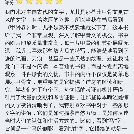
☆
☆
☆
☆
☆
评分
我向来对中国古代的文字，尤其是那些比甲骨文更古
老的文字，有着浓厚的兴趣，所以当我在书店看到
《甲骨卷》时，几乎是毫不犹豫地就买下了。这本书
给了我一个非常直观、深入了解甲骨文的机会。书中
的图片印刷质量非常高，每一片甲骨的细节都展露无
遗，我尤其喜欢那些放大后的特写，能清楚地看到字
迹的笔画、刀痕，甚至是一些天然的纹理。这让我感
觉自己不是在阅读一本普通的书籍，而是在近距离地
观察一件件珍贵的文物。书中的内容不仅仅是简单地
展示甲骨文，更重要的是它提供了详尽的解读和研
究。学者们对于每个字、每句话的考证都极其严谨，
引用了大量的文献和考古证据，让那些原本晦涩难懂
的文字变得清晰明了。我特别喜欢书中对于一些象形
文字的讲解，它们是如何描摹自然万物，是如何反映
当时人们的认知和生活方式的。比如，看到“马”字，
它就是一个马的侧影；看到“射”字，它描绘的就是一