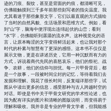
迹的刀痕、裂纹，甚至是背面的灼痕，都清晰可见，
仿佛能触摸到三千多年前那些刻写者的指尖温度。我
尤其着迷于那些象形文字，它们以最直观的方式描绘
了当时的自然风貌、生活场景和思维方式。例如，看
到“山”字，脑海中便浮现出连绵起伏的山峦；看到
“水”字，仿佛能听到潺潺的流水声。这种视觉化的语
言，让原本晦涩的文字变得鲜活起来，也让我对那个
时代的朴素与智慧有了更深的感悟。这本书不仅仅是
展示文物，更是在讲述历史，它用一种沉默而有力的
方式，诉说着商代先民的喜怒哀乐，他们的祭祀、战
争、农耕，他们的信仰与担忧。每一片甲骨背后，都
是一个故事，一段被时间尘封的记忆，等待着我们去
发掘和理解。我花了很长时间，反复端详那些字，试
图从中读出更多的信息，感受那种与古人跨越时空的
对话。即使是书中关于甲骨文研究的学术性论述，也
因为配有详实的图片和清晰的图版说明，而变得易于
理解和吸收。我并非是专业的甲骨文学者，但我能感