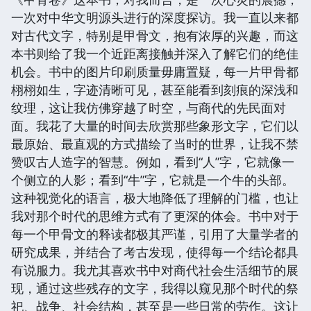
一次对中华文明源头进行的深度探访。我一直以来都
对古代文字，特别是甲骨文，抱有浓厚的兴趣，而这
本书则给了我一个近距离接触并深入了解它们的绝佳
机会。书中的图片印刷质量毋庸置疑，每一片甲骨都
栩栩如生，字迹清晰可见，甚至能看到刻痕的深浅和
纹理，这让我仿佛穿越了时空，与商代的先民面对
面。我花了大量的时间去欣赏那些象形文字，它们以
最原始、最直观的方式描绘了当时的世界，让我不禁
赞叹古人造字的智慧。例如，看到“人”字，它就像一
个侧立的人影；看到“牛”字，它就是一个牛的头部。
这种视觉化的语言，极大地降低了理解的门槛，也让
我对那个时代的思维方式有了更深的体会。书中对于
每一个甲骨文的释读都极其严谨，引用了大量学者的
研究成果，并结合了考古发现，使得每一个结论都具
有说服力。我尤其喜欢书中对商代社会生活细节的展
现，通过这些残存的文字，我得以窥见那个时代的祭
祀、战争、社会结构，甚至是一些日常的劳作。这让