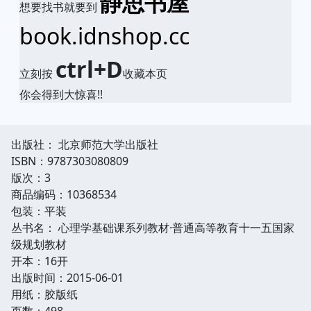
静思书屋
想要找书就要到
book.idnshop.cc
ctrl+D
立刻按
收藏本页
你会得到大惊喜!!
出版社： 北京师范大学出版社
ISBN：9787303080809
版次：3
商品编码：10368534
包装：平装
丛书名： 心理学基础课系列教材·普通高等教育十一五国家
级规划教材
开本：16开
出版时间：2015-06-01
用纸：胶版纸
页数：498