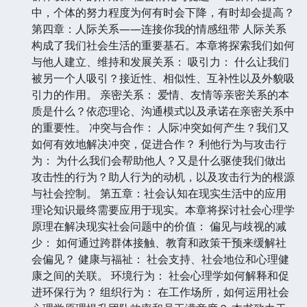
中，个体的努力程度为何有时会下降，有时却会提高？
第四章：人际关系——连接你我的情感纽带 人际关系
构成了我们社会生活的重要基石。本章将探索我们如何
与他人建立、维持和发展关系： 吸引力： 什么让我们
被另一个人吸引？接近性、相似性、互补性以及外貌吸
引力的作用。 亲密关系： 爱情、友情等亲密关系的本
质是什么？依恋理论、沟通模式以及承诺在亲密关系中
的重要性。 冲突与合作： 人际冲突如何产生？我们又
如何有效地解决冲突，促进合作？ 利他行为与攻击行
为： 为什么我们会帮助他人？又是什么驱使我们做出
攻击性的行为？助人行为的动机，以及攻击行为的根源
与社会控制。 第五章：社会认知在现实生活中的应用
理论知识最终需要应用于现实。本章将探讨社会心理学
原理在解决现实社会问题中的价值： 偏见与歧视的减
少： 如何通过跨群体接触、教育和政策干预来缓解社
会偏见？ 健康与福祉： 社会支持、社会地位和心理健
康之间的关联。 环境行为： 社会心理学如何解释和促
进环保行为？ 组织行为： 在工作场所，如何运用社会