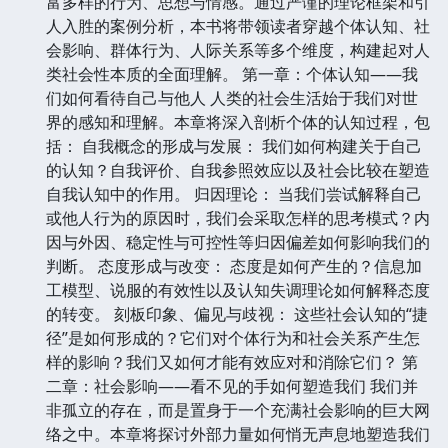
富多样的行为、思想与情感。通过严谨的理论框架和引
人入胜的案例分析，本书将带领读者穿越个体认知、社
会影响、群体行为、人际关系等多个维度，构建起对人
类社会性本质的全面理解。 第一章：个体认知——我
们如何看待自己与他人 人类的社会生活始于我们对世
界的感知和理解。本章将深入剖析个体的认知过程，包
括： 自我概念的形成与发展： 我们如何构建关于自己
的认知？自我评价、自我参照效应以及社会比较在塑造
自我认知中的作用。 归因理论： 当我们尝试解释自己
或他人行为的原因时，我们会采取怎样的思考模式？内
因与外因、稳定性与可控性等归因偏差如何影响我们的
判断。 态度形成与改变： 态度是如何产生的？信息加
工模型、说服的有效性以及认知失调理论如何解释态度
的转变。 刻板印象、偏见与歧视： 这些社会认知的“捷
径”是如何形成的？它们对个体行为和社会关系产生怎
样的影响？我们又如何才能有效应对和消除它们？ 第
二章：社会影响——看不见的手如何塑造我们 我们并
非孤立的存在，而是置身于一个充满社会影响的巨大网
络之中。本章将探讨外部力量如何悄无声息地塑造我们