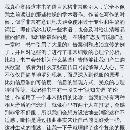
我真心觉得这本书的语言风格非常吸引人，完全不像
我之前读过的那些枯燥的学术著作。作者在写作的时
候，似乎非常有意识地去避免使用过于专业和生僻的
词汇，即使偶尔出现一些术语，也会及时给出清晰易
懂的解释。我印象最深的是，在讲解“态度与说服”这
一章时，书中引用了大量的广告案例和政治宣传的例
子，并且对这些例子进行了非常细致的心理学分析。
比如，书中会分析为什么某些广告能够让我们产生购
买欲望，或者为什么某些宣传口号能够深入人心。它
不仅仅是简单地罗列现象，而是深入到说服的原理，
比如信息源的可信度、信息的呈现方式、受众的心理
特征等等。我记得书中有一段关于“认知失调”的论
述，作者用了一个非常贴切的比喻：当我们持有两种
相互矛盾的信念时，就像心里有两个人在打架，会感
到非常不舒服，所以我们会想方设法地去消除这种不
适感，哪怕是通过扭曲事实来让自己感觉好受一些。
这种生动的描述，让我一下子就理解了这个复杂的概