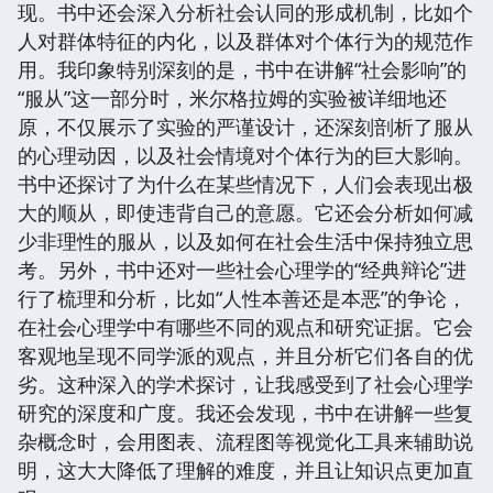
现。书中还会深入分析社会认同的形成机制，比如个
人对群体特征的内化，以及群体对个体行为的规范作
用。我印象特别深刻的是，书中在讲解“社会影响”的
“服从”这一部分时，米尔格拉姆的实验被详细地还
原，不仅展示了实验的严谨设计，还深刻剖析了服从
的心理动因，以及社会情境对个体行为的巨大影响。
书中还探讨了为什么在某些情况下，人们会表现出极
大的顺从，即使违背自己的意愿。它还会分析如何减
少非理性的服从，以及如何在社会生活中保持独立思
考。另外，书中还对一些社会心理学的“经典辩论”进
行了梳理和分析，比如“人性本善还是本恶”的争论，
在社会心理学中有哪些不同的观点和研究证据。它会
客观地呈现不同学派的观点，并且分析它们各自的优
劣。这种深入的学术探讨，让我感受到了社会心理学
研究的深度和广度。我还会发现，书中在讲解一些复
杂概念时，会用图表、流程图等视觉化工具来辅助说
明，这大大降低了理解的难度，并且让知识点更加直