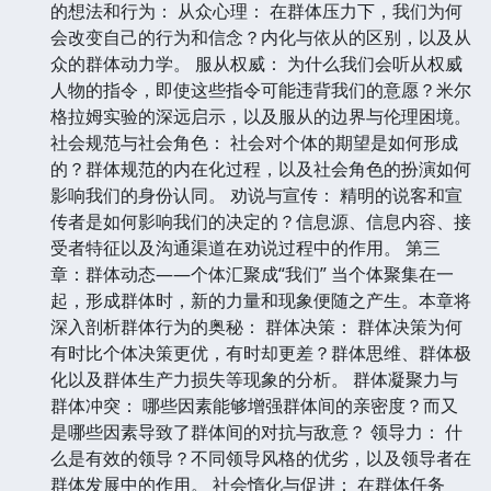
的想法和行为： 从众心理： 在群体压力下，我们为何
会改变自己的行为和信念？内化与依从的区别，以及从
众的群体动力学。 服从权威： 为什么我们会听从权威
人物的指令，即使这些指令可能违背我们的意愿？米尔
格拉姆实验的深远启示，以及服从的边界与伦理困境。
社会规范与社会角色： 社会对个体的期望是如何形成
的？群体规范的内在化过程，以及社会角色的扮演如何
影响我们的身份认同。 劝说与宣传： 精明的说客和宣
传者是如何影响我们的决定的？信息源、信息内容、接
受者特征以及沟通渠道在劝说过程中的作用。 第三
章：群体动态——个体汇聚成“我们” 当个体聚集在一
起，形成群体时，新的力量和现象便随之产生。本章将
深入剖析群体行为的奥秘： 群体决策： 群体决策为何
有时比个体决策更优，有时却更差？群体思维、群体极
化以及群体生产力损失等现象的分析。 群体凝聚力与
群体冲突： 哪些因素能够增强群体间的亲密度？而又
是哪些因素导致了群体间的对抗与敌意？ 领导力： 什
么是有效的领导？不同领导风格的优劣，以及领导者在
群体发展中的作用。 社会惰化与促进： 在群体任务