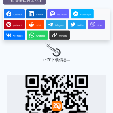
facebook
linkedin
mastodon
messenger
pinterest
reddit
telegram
twitter
viber
vkontakte
whatsapp
复制链接
Loading...
正在下载信息...