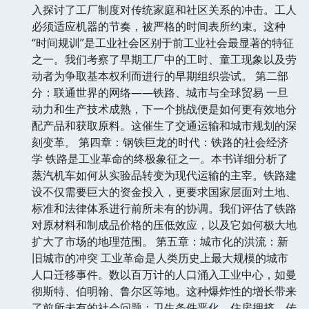
入探讨了工厂制度对传统家庭和社区关系的冲击。工人
必须适应机器的节奏，被严格的时间表所约束。这种
“时间规训”是工业社会区别于前工业社会最显著的特征
之一。我们考察了早期工厂中的工时、童工现象以及劳
动者为争取基本权利而进行的早期组织尝试。 第二部
分：联通世界的网络——铁路、城市与全球贸易 一旦
动力和生产技术成熟，下一个挑战便是如何更有效地分
配产品和获取原料。这催生了交通运输和城市规划的深
刻变革。 第四章：钢铁巨龙的时代：铁路的社会经济
学 铁路是工业革命的终极象征之一。本书详细分析了
蒸汽机车如何从实验品转变为现代运输的主宰。铁路建
设不仅需要巨大的资金投入，更要求国家层面对土地、
标准和法律体系进行前所未有的协调。我们评估了铁路
对原材料和制成品价格的压低效应，以及它如何极大地
扩大了市场的地理范围。 第五章：城市化的洪流：新
旧城市的冲突 工业革命是人类历史上最大规模的城市
人口迁移事件。数以百万计的人口涌入工业中心，如曼
彻斯特、伯明翰、鲁尔区等地。这种爆炸性的增长带来
了前所未有的社会问题：卫生条件恶化、住房拥挤、传