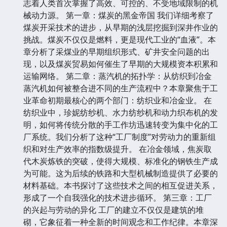
志着人类首次掌握了高效、可控的、不受地域限制的机
械动力源。 第一章：煤炭的黑金帝国 我们详细考察了
煤炭开采技术的进步，从早期的浅层挖掘到深井作业的
挑战。煤炭不仅仅是燃料，更是现代工业的“血液”。本
章分析了采煤业的早期组织形式、矿井安全问题的出
现，以及煤炭贸易如何催生了早期的大规模资本积累和
运输网络。 第二章：蒸汽机的拓扑学：从纺织到冶金
蒸汽机如何被整合进不同的生产流程中？本章聚焦于工
业革命初期最核心的两个部门：纺织业和冶金业。 在
纺织业中，珍妮纺纱机、水力纺纱机和动力织布机的发
明，如何将传统分散的手工作坊迅速转变为集中化的工
厂系统。我们分析了这种“工厂制度”对劳动力的重新组
织和对生产效率的指数级提升。 在冶金领域，焦炭取
代木炭炼铁的突破，使得大规模、标准化的钢铁生产成
为可能。这为后续的铁路和大型机械制造提供了必要的
材料基础。本书探讨了这些技术之间的相互促进关系，
形成了一个自我强化的技术进步循环。 第三章：工厂
的兴起与劳动的异化 工厂的建立不仅仅是建筑的堆
砌，它象征着一种全新的时间观念和工作纪律。本章深