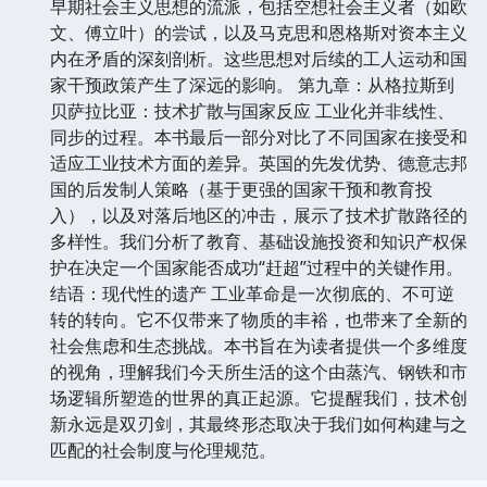
早期社会主义思想的流派，包括空想社会主义者（如欧
文、傅立叶）的尝试，以及马克思和恩格斯对资本主义
内在矛盾的深刻剖析。这些思想对后续的工人运动和国
家干预政策产生了深远的影响。 第九章：从格拉斯到
贝萨拉比亚：技术扩散与国家反应 工业化并非线性、
同步的过程。本书最后一部分对比了不同国家在接受和
适应工业技术方面的差异。英国的先发优势、德意志邦
国的后发制人策略（基于更强的国家干预和教育投
入），以及对落后地区的冲击，展示了技术扩散路径的
多样性。我们分析了教育、基础设施投资和知识产权保
护在决定一个国家能否成功“赶超”过程中的关键作用。
结语：现代性的遗产 工业革命是一次彻底的、不可逆
转的转向。它不仅带来了物质的丰裕，也带来了全新的
社会焦虑和生态挑战。本书旨在为读者提供一个多维度
的视角，理解我们今天所生活的这个由蒸汽、钢铁和市
场逻辑所塑造的世界的真正起源。它提醒我们，技术创
新永远是双刃剑，其最终形态取决于我们如何构建与之
匹配的社会制度与伦理规范。