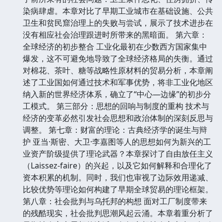
染病肆虐。本章对比了早期工业城市在基础设施、公共
卫生和贫民窟治理上的失败与尝试，展示了技术进步在
没有相应社会治理跟进时所带来的黑暗面。 第六章：
全球经济的初步整合 工业化最初在少数西方国家集中
爆发，这不可避免地导致了全球经济格局的失衡。通过
对棉花、茶叶、糖等战略性原材料的贸易分析，本章阐
述了工业国如何通过技术和军事优势，将非工业化地区
纳入新的世界经济体系，确立了“中心—边缘”的初步分
工模式。 第三部分：思想的回响与制度的重构 技术与
经济的变革必然引发社会思想和政治体制的深刻反思与
调整。 第七章：财富的理论：古典经济学的诞生与辩
护 亚当·斯密、大卫·李嘉图等人的思想如何为新兴的工
业资产阶级提供了理论武器？本章探讨了自由放任主义
（Laissez-faire）的兴起，以及它如何解释和合理化了
资本积累的机制。同时，我们也审视了边际效用递减、
比较优势等理论如何构建了早期全球贸易的理论框架。
第八章：社会批判与乌托邦的构想 面对工厂制度带来
的残酷现实，社会批判思潮风起云涌。本章着重分析了