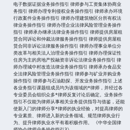
电子数据证据业务操作指引 律师参与工资集体协商业
务指引 律师办理专利侵权业务操作指引 律师承办环境
行政案件业务操作指引 律师办理建筑物区分所有权法
律业务操作指引 律师办理企业法律风险管理业务操作
指引 律师承办继承法律业务操作指引 律师提供房屋租
赁合同诉讼和仲裁法律服务操作指引 律师提供房屋租
赁合同非诉讼法律服务操作指引 律师办理事业单位分
类改革与相关法人治理业务操作指引 律师办理保证性
住房为主的房地产投融资非诉讼法律业务操作指引 律
师办理城中村改造法律业务操作指引 律师承办食品安
全法律风险管理业务操作指引 律师参与矿业并购业务
操作指引 律师参与石油勘探、开发业务操作指引 上述
各业务指引课题组成员均为该领域的*律师，并经过各
专业委员会组织众多*律师反复讨论后确定。业务操作
指引不仅能为律师从事相关业务提供指导与借鉴，还能
使新入门的律师分享*律师的执业经验，对提高律师的
专业素质、律师进入新的业务领域、规范律师执业行
为、提升律师执业水平有着积极作用。 《中华全国律
师协会律师业务操作指引3》 ......