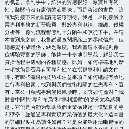
的氣息。拿到手中，紙張的質感很好，厚實且有韌
性，翻閱時沒有廉價的油墨味，而是淡淡的書香，這
讓我對接下來的閱讀充滿瞭期待。我是一名剛接觸企
業專利事務的新晉職員，對於專利申請、維護、侵權
分析等一係列流程都感到十分陌生和無從下手。在這
本書到來之前，我嘗試過查閱網絡上的零散信息，但
總感覺不成體係，缺乏深度。我希望這本書能夠像一
位經驗豐富的導師，能夠一步步地引導我，解答我在
實操過程中遇到的各種疑惑。比如，如何準確地判斷
一項技術是否具有可專利性？在撰寫專利申請文件
時，有哪些關鍵的技巧和注意事項？如何纔能有效地
進行專利檢索，找到與我們技術相關的在先專利？還
有，當公司麵臨專利侵權風險時，又該如何應對？我
對書中關於“專利布局”和“專利運營”的部分尤為感興
趣，它們是否能夠幫助我們企業構建起一道堅實的專
利壁壘，並通過專利實現商業價值的最大化？這本書
的詳細程度和易讀性如何？它是否能夠用清晰易懂的