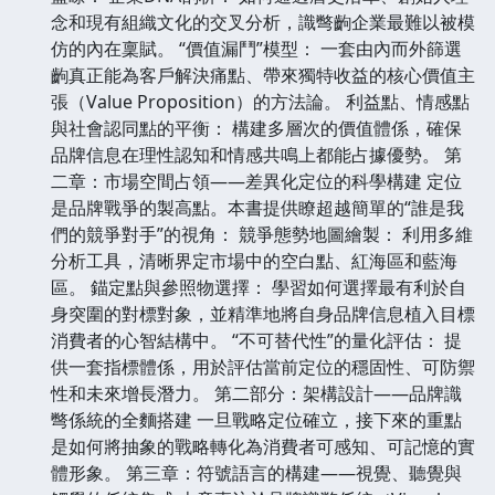
念和現有組織文化的交叉分析，識彆齣企業最難以被模
仿的內在稟賦。 “價值漏鬥”模型： 一套由內而外篩選
齣真正能為客戶解決痛點、帶來獨特收益的核心價值主
張（Value Proposition）的方法論。 利益點、情感點
與社會認同點的平衡： 構建多層次的價值體係，確保
品牌信息在理性認知和情感共鳴上都能占據優勢。 第
二章：市場空間占領——差異化定位的科學構建 定位
是品牌戰爭的製高點。本書提供瞭超越簡單的“誰是我
們的競爭對手”的視角： 競爭態勢地圖繪製： 利用多維
分析工具，清晰界定市場中的空白點、紅海區和藍海
區。 錨定點與參照物選擇： 學習如何選擇最有利於自
身突圍的對標對象，並精準地將自身品牌信息植入目標
消費者的心智結構中。 “不可替代性”的量化評估： 提
供一套指標體係，用於評估當前定位的穩固性、可防禦
性和未來增長潛力。 第二部分：架構設計——品牌識
彆係統的全麵搭建 一旦戰略定位確立，接下來的重點
是如何將抽象的戰略轉化為消費者可感知、可記憶的實
體形象。 第三章：符號語言的構建——視覺、聽覺與