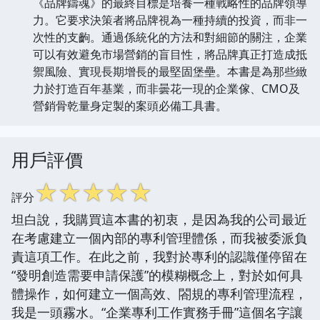
《品牌鑄魂》的最終目標是培養一種戰略性的品牌領導
力。它要求決策者將品牌視為一種持續的投資，而非一
次性的支齣。通過係統化的方法和對細節的關注，企業
可以有效避免市場營銷的盲目性，將品牌真正打造成抵
禦風險、實現長期增長的最堅固堡壘。本書是為那些緻
力於打造百年基業，而非曇花一現的企業傢、CMO及
營銷骨乾量身定製的案頭必備工具書。
用戶評價
☆
☆
☆
☆
☆
評分
坦白說，我購買這本書的初衷，是因為我的公司最近
在考慮建立一個內部的專利管理體係，而我被委派負
責這項工作。在此之前，我對於專利的認識僅停留在
“發明創造需要申請保護”的模糊概念上，對於如何具
體操作，如何建立一個高效、閤規的專利管理流程，
我是一頭霧水。“企業專利工作實務手冊”這個名字讓