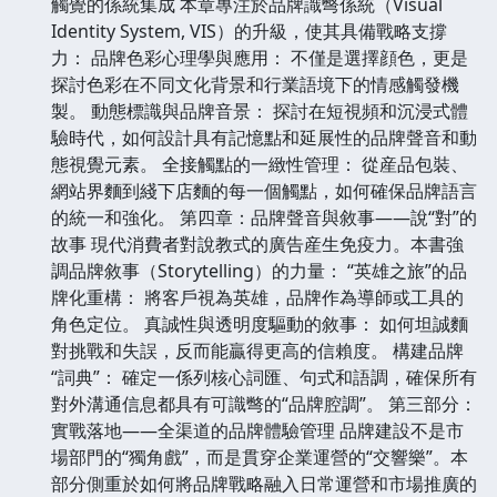
觸覺的係統集成 本章專注於品牌識彆係統（Visual
Identity System, VIS）的升級，使其具備戰略支撐
力： 品牌色彩心理學與應用： 不僅是選擇顔色，更是
探討色彩在不同文化背景和行業語境下的情感觸發機
製。 動態標識與品牌音景： 探討在短視頻和沉浸式體
驗時代，如何設計具有記憶點和延展性的品牌聲音和動
態視覺元素。 全接觸點的一緻性管理： 從産品包裝、
網站界麵到綫下店麵的每一個觸點，如何確保品牌語言
的統一和強化。 第四章：品牌聲音與敘事——說“對”的
故事 現代消費者對說教式的廣告産生免疫力。本書強
調品牌敘事（Storytelling）的力量： “英雄之旅”的品
牌化重構： 將客戶視為英雄，品牌作為導師或工具的
角色定位。 真誠性與透明度驅動的敘事： 如何坦誠麵
對挑戰和失誤，反而能贏得更高的信賴度。 構建品牌
“詞典”： 確定一係列核心詞匯、句式和語調，確保所有
對外溝通信息都具有可識彆的“品牌腔調”。 第三部分：
實戰落地——全渠道的品牌體驗管理 品牌建設不是市
場部門的“獨角戲”，而是貫穿企業運營的“交響樂”。本
部分側重於如何將品牌戰略融入日常運營和市場推廣的