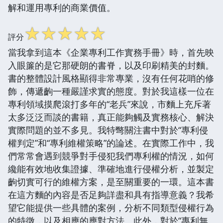
解和運用專利的商業價值。
☆
☆
☆
☆
☆
評分
當我拿到這本《企業專利工作實務手冊》時，首先映
入眼簾的是它那硬朗的書脊，以及印刷精美的封麵。
書的整體設計風格顯得非常專業，沒有任何花哨的修
飾，傳遞齣一種嚴謹求實的態度。對於我這樣一位在
專利領域摸爬滾打多年的“老兵”來說，市麵上充斥著
太多泛泛而談的書籍，真正能夠觸及實務核心、解決
實際問題的並不多見。我特彆關注書中對於“專利侵
權判定”和“專利維權策略”的論述。在實際工作中，我
們常常會遇到競爭對手侵犯我們專利權的情況，如何
纔能有效地收集證據、準確地進行侵權分析，並製定
齣切實可行的維權方案，是至關重要的一環。這本書
在這方麵的內容是否足夠詳盡和具有指導意義？我希
望它能提供一些具體的案例，分析不同類型侵權行為
的特徵，以及相應的應對方法。此外，對於“專利無