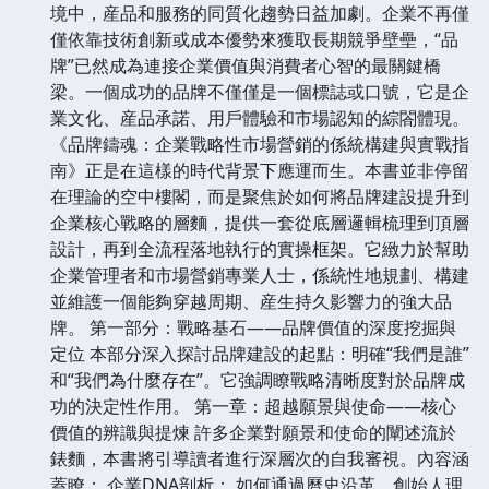
境中，産品和服務的同質化趨勢日益加劇。企業不再僅
僅依靠技術創新或成本優勢來獲取長期競爭壁壘，“品
牌”已然成為連接企業價值與消費者心智的最關鍵橋
梁。一個成功的品牌不僅僅是一個標誌或口號，它是企
業文化、産品承諾、用戶體驗和市場認知的綜閤體現。
《品牌鑄魂：企業戰略性市場營銷的係統構建與實戰指
南》正是在這樣的時代背景下應運而生。本書並非停留
在理論的空中樓閣，而是聚焦於如何將品牌建設提升到
企業核心戰略的層麵，提供一套從底層邏輯梳理到頂層
設計，再到全流程落地執行的實操框架。它緻力於幫助
企業管理者和市場營銷專業人士，係統性地規劃、構建
並維護一個能夠穿越周期、産生持久影響力的強大品
牌。 第一部分：戰略基石——品牌價值的深度挖掘與
定位 本部分深入探討品牌建設的起點：明確“我們是誰”
和“我們為什麼存在”。它強調瞭戰略清晰度對於品牌成
功的決定性作用。 第一章：超越願景與使命——核心
價值的辨識與提煉 許多企業對願景和使命的闡述流於
錶麵，本書將引導讀者進行深層次的自我審視。內容涵
蓋瞭： 企業DNA剖析： 如何通過曆史沿革、創始人理