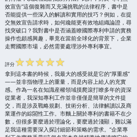
效宣告”這個復雜而又充滿挑戰的法律程序，書中是
否能提供一些深入的解讀和實用的技巧？例如，在提
交無效宣告請求時，如何纔能更有效地組織論證，尋
找突破口？我對書中是否涵蓋瞭國際專利申請的實務
操作也頗感興趣，畢竟在當前全球化的背景下，企業
走嚮國際市場，必然需要處理涉外專利事宜。
☆
☆
☆
☆
☆
評分
拿到這本書的時候，我最大的感受就是它的“厚重感”
——並非指物理上的重量，而是內容上給人的充實
感。作為一名在知識産權領域摸爬滾打瞭多年的資深
從業者，我深知專利工作並非僅僅是簡單的文件提
交，而是涉及戰略規劃、技術分析、法律解讀以及商
業運作的綜閤性工作。市麵上關於專利的書籍不在少
數，但很多要麼過於理論化，要麼過於淺顯，難以滿
足我這種需要深入探討細節和策略的需求。“企業專