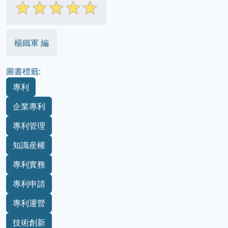
☆
☆
☆
☆
☆
楊鐵軍 編
圖書標籤:
專利
企業專利
專利管理
知識産權
專利實務
專利申請
專利運營
技術創新