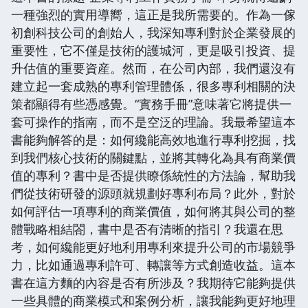
一種強烈的實用導嚮，這正是我所需要的。作為一傢
初創科技公司的創始人，我深知專利對於企業發展的
重要性，它不僅是技術的護城河，更是吸引投資、提
升估值的重要資産。然而，在公司內部，我們還沒有
建立起一套成熟的專利管理體係，很多專利相關的決
策都顯得有些憑感覺。“實務手冊”意味著它將提供一
套可操作的指南，而不是空泛的理論。我最希望這本
書能夠解答的是：如何纔能高效地進行專利挖掘，找
到我們核心技術的關鍵點，並將其轉化為具有商業價
值的專利？書中是否提供瞭係統性的方法論，幫助我
們從技術研發的源頭就規劃好專利布局？此外，對於
如何評估一項專利的商業價值，如何將其與公司的整
體戰略相結閤，書中是否有清晰的指引？我還在思
考，如何纔能更好地利用專利來提升公司的市場競爭
力，比如通過專利許可、轉讓等方式創造收益。這本
書在這方麵的內容是否有所涉及？我期待它能夠提供
一些具體的商業模式和案例分析，讓我能夠更好地理