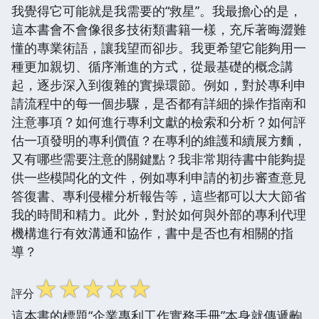
我覺得它可能就是我需要的“救星”。我最擔心的是，
這本書會不會像很多技術類書籍一樣，充斥著晦澀難
懂的專業術語，讓我望而卻步。我更希望它能夠用一
種更加親切、循序漸進的方式，從最基礎的概念講
起，逐步深入到復雜的實操環節。例如，對於專利申
請流程中的每一個步驟，是否都有詳細的操作指南和
注意事項？如何進行專利文獻的檢索和分析？如何評
估一項發明的專利價值？在專利的維護和續展方麵，
又有哪些需要注意的關鍵點？我非常期待書中能夠提
供一些模闆化的文件，例如專利申請的初步審查意見
答復書、專利侵權分析報告等，這些都可以大大節省
我的時間和精力。此外，對於如何與外部的專利代理
機構進行有效溝通和協作，書中是否也有相關的指
導？
☆
☆
☆
☆
☆
評分
這本書的標題“企業專利工作實務手冊”本身就傳遞齣