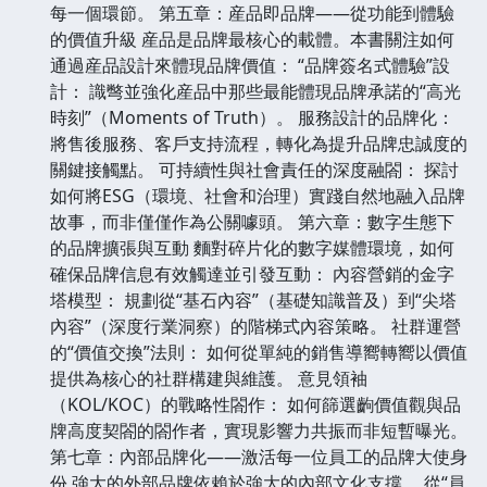
每一個環節。 第五章：産品即品牌——從功能到體驗
的價值升級 産品是品牌最核心的載體。本書關注如何
通過産品設計來體現品牌價值： “品牌簽名式體驗”設
計： 識彆並強化産品中那些最能體現品牌承諾的“高光
時刻”（Moments of Truth）。 服務設計的品牌化：
將售後服務、客戶支持流程，轉化為提升品牌忠誠度的
關鍵接觸點。 可持續性與社會責任的深度融閤： 探討
如何將ESG（環境、社會和治理）實踐自然地融入品牌
故事，而非僅僅作為公關噱頭。 第六章：數字生態下
的品牌擴張與互動 麵對碎片化的數字媒體環境，如何
確保品牌信息有效觸達並引發互動： 內容營銷的金字
塔模型： 規劃從“基石內容”（基礎知識普及）到“尖塔
內容”（深度行業洞察）的階梯式內容策略。 社群運營
的“價值交換”法則： 如何從單純的銷售導嚮轉嚮以價值
提供為核心的社群構建與維護。 意見領袖
（KOL/KOC）的戰略性閤作： 如何篩選齣價值觀與品
牌高度契閤的閤作者，實現影響力共振而非短暫曝光。
第七章：內部品牌化——激活每一位員工的品牌大使身
份 強大的外部品牌依賴於強大的內部文化支撐。 從“員