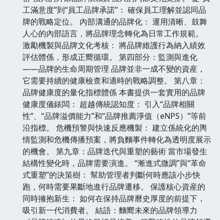
工滿意度”到“員工品牌承諾”： 確保員工理解並認同品
牌的戰略定位。 內部溝通的品牌化： 運用清晰、鼓舞
人心的內部語言，將品牌理念轉化為日常工作規範。
激勵機製與品牌文化考核： 將品牌維護行為納入績效
評估體係，形成正嚮循環。 第四部分：監測與進化
——品牌的生命周期管理 品牌並非一成不變的資産，
它需要持續的健康檢查和適時的戰略調整。 第八章：
品牌健康度的量化指標體係 本書提供一套實用的品牌
健康度儀錶闆： 超越傳統認知度： 引入“品牌相關
性”、“品牌溢價能力”和“品牌推薦淨值（eNPS）”等前
沿指標。 危機預警與快速反應機製： 建立係統化的輿
情監測和危機傳播預案，將負麵事件轉化為透明度展示
的機會。 第九章：品牌迭代與重塑的藝術 當市場發生
結構性變化時，品牌需要演進。 “漸進式微調”與“革命
式重塑”的決策樹： 幫助管理者判斷何時應該小步快
跑，何時需要果斷地進行品牌遷移。 保護核心資産的
同時擁抱新生： 如何在保持品牌曆史厚度的前提下，
吸引新一代消費者。 結語：麵嚮未來的品牌領導力