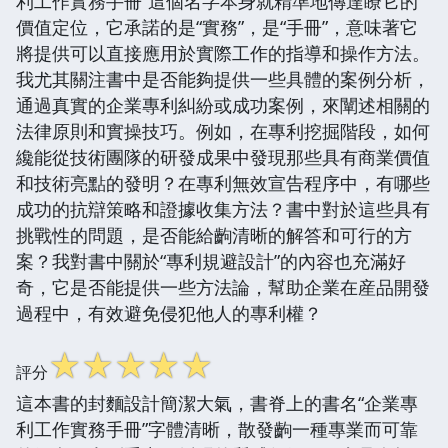
利工作實務手冊”這個名字本身就精準地傳達瞭它的
價值定位，它承諾的是“實務”，是“手冊”，意味著它
將提供可以直接應用於實際工作的指導和操作方法。
我尤其關注書中是否能夠提供一些具體的案例分析，
通過真實的企業專利糾紛或成功案例，來闡述相關的
法律原則和實操技巧。例如，在專利挖掘階段，如何
纔能從技術團隊的研發成果中發現那些具有商業價值
和技術亮點的發明？在專利無效宣告程序中，有哪些
成功的抗辯策略和證據收集方法？書中對於這些具有
挑戰性的問題，是否能給齣清晰的解答和可行的方
案？我對書中關於“專利規避設計”的內容也充滿好
奇，它是否能提供一些方法論，幫助企業在産品開發
過程中，有效避免侵犯他人的專利權？
☆
☆
☆
☆
☆
評分
這本書的封麵設計簡潔大氣，書脊上的書名“企業專
利工作實務手冊”字體清晰，散發齣一種專業而可靠