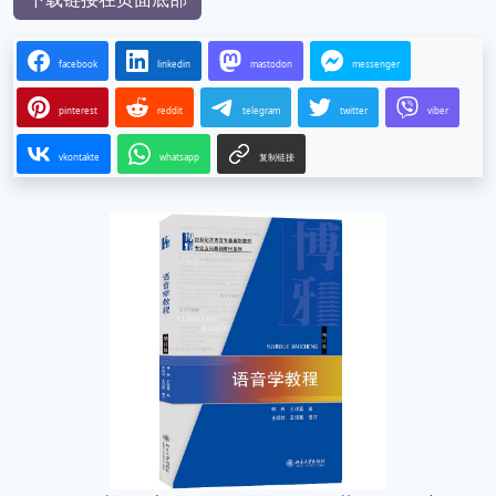
facebook
linkedin
mastodon
messenger
pinterest
reddit
telegram
twitter
viber
vkontakte
whatsapp
复制链接