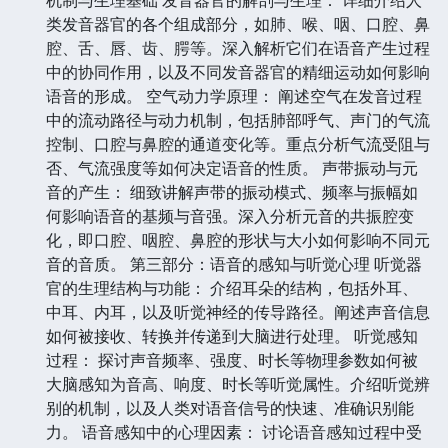
类发音器官的各个组成部分，如肺、喉、咽、口腔、鼻
腔、舌、唇、齿、腭等。深入解析它们在语音产生过程
中的协同作用，以及不同发音器官的精细运动如何影响
语音的形成。 空气动力学原理： 阐述空气在发音过程
中的流动路径与动力机制，包括肺部呼气、声门的气流
控制、口腔与鼻腔的通道变化等。重点分析气流受阻与
否、气流强度等如何决定语音的性质。 声带振动与元
音的产生： 细致讲解声带的振动模式、频率与振幅如
何影响语音的基频与音强。深入分析元音的共振腔变
化，即口腔、咽腔、鼻腔的形状与大小如何影响不同元
音的音质。 第三部分：语音的感知与听觉心理 听觉器
官的生理结构与功能： 介绍耳朵的结构，包括外耳、
中耳、内耳，以及听觉神经的传导路径。阐述声音信息
如何被接收、转换并传递到大脑进行处理。 听觉感知
过程： 探讨声音频率、强度、时长等物理参数如何被
大脑感知为音高、响度、时长等听觉属性。介绍听觉辨
别的机制，以及人类对语音信号的快速、准确识别能
力。 语音感知中的心理因素： 讨论语音感知过程中受