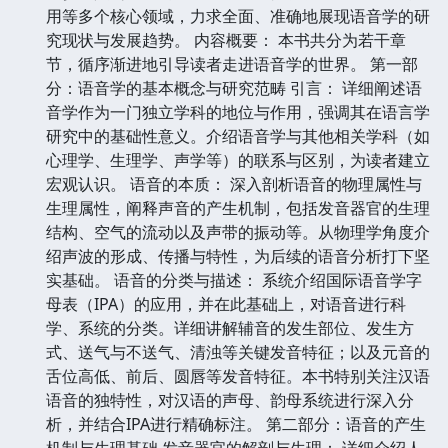
用等多个核心领域，力求全面、准确地展现语音学的研
究现状与发展趋势。 内容概要： 本书共分为若干章
节，循序渐进地引导读者走进语音学的世界。 第一部
分：语音学的基本概念与研究范畴 引言： 详细阐述语
音学作为一门独立学科的地位与作用，强调其在语言学
研究中的基础性意义。介绍语音学与其他相关学科（如
心理学、生理学、声学等）的联系与区别，为读者建立
宏观认识。 语音的本质： 深入剖析语音的物理属性与
生理属性，阐释声音的产生机制，包括发音器官的生理
结构、空气的流动以及声带的振动等。从物理学角度介
绍声波的形成、传播与特性，为后续的语音分析打下坚
实基础。 语音的分类与描述： 系统介绍国际语音学字
母表（IPA）的应用，并在此基础上，对语音进行科
学、系统的分类。详细讲解辅音的发生部位、发生方
式、送气与不送气、清浊等关键发音特征；以及元音的
舌位高低、前后、圆唇等发音特征。本书特别关注汉语
语音的独特性，对汉语的声母、韵母系统进行深入分
析，并结合IPA进行精确标注。 第二部分：语音的产生
机制与生理基础 发音器官的解剖与生理： 详细介绍人