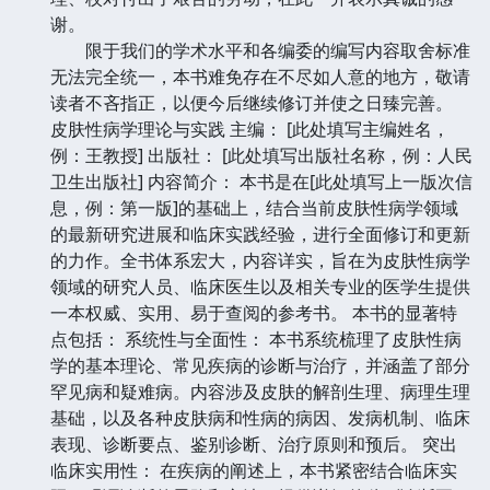
谢。
限于我们的学术水平和各编委的编写内容取舍标准
无法完全统一，本书难免存在不尽如人意的地方，敬请
读者不吝指正，以便今后继续修订并使之日臻完善。
皮肤性病学理论与实践 主编： [此处填写主编姓名，
例：王教授] 出版社： [此处填写出版社名称，例：人民
卫生出版社] 内容简介： 本书是在[此处填写上一版次信
息，例：第一版]的基础上，结合当前皮肤性病学领域
的最新研究进展和临床实践经验，进行全面修订和更新
的力作。全书体系宏大，内容详实，旨在为皮肤性病学
领域的研究人员、临床医生以及相关专业的医学生提供
一本权威、实用、易于查阅的参考书。 本书的显著特
点包括： 系统性与全面性： 本书系统梳理了皮肤性病
学的基本理论、常见疾病的诊断与治疗，并涵盖了部分
罕见病和疑难病。内容涉及皮肤的解剖生理、病理生理
基础，以及各种皮肤病和性病的病因、发病机制、临床
表现、诊断要点、鉴别诊断、治疗原则和预后。 突出
临床实用性： 在疾病的阐述上，本书紧密结合临床实