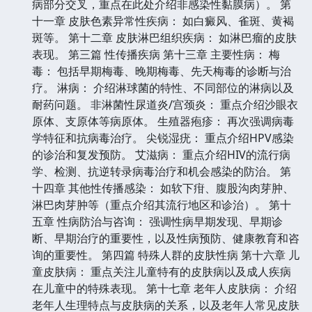
病部分交叉，重点在此处介绍非感染性黏膜病）。 第
十一章 皮肤色素异常性疾病： 如白癜风、雀斑、黄褐
斑等。 第十二章 皮肤淋巴组织疾病： 如淋巴瘤的皮肤
表现。 第三篇 性传播疾病 第十三章 主要性病： 梅
毒： 包括早期梅毒、晚期梅毒、先天梅毒的诊断与治
疗。 淋病： 介绍淋球菌的特性、不同部位的淋病以及
耐药问题。 非淋菌性尿道炎/宫颈炎： 重点介绍沙眼衣
原体、支原体等病原体。 生殖器疱疹： 再次强调病毒
学特征和抗病毒治疗。 尖锐湿疣： 重点介绍HPV感染
的诊治和复发预防。 艾滋病： 重点介绍HIV的流行病
学、检测、抗逆转录病毒治疗和机会感染的防治。 第
十四章 其他性传播感染： 如软下疳、腹股沟肉芽肿、
淋巴肉芽肿等（重点介绍其流行地区和诊治）。 第十
五章 性病防治与咨询： 强调性病早期发现、早期诊
断、早期治疗的重要性，以及性病预防、健康教育和咨
询的重要性。 第四篇 特殊人群的皮肤性病 第十六章 儿
童皮肤病： 重点关注儿童特有的皮肤病以及成人疾病
在儿童中的特殊表现。 第十七章 老年人皮肤病： 介绍
老年人生理特点与皮肤病的关系，以及老年人常见皮肤