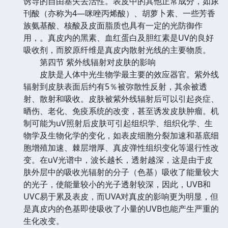
诱导的自由基失去活性。表皮中的其他正常成分，如尿
刊酸（亦称为4—咪唑丙烯酸）、胡萝卜素、一些芳香
族氨基酸、核酸及皮面脂质也具有一定的光防御作
用，。真皮内的黑素、血红蛋白及胆红素是UV的良好
吸收剂，而胶原纤维是真皮内散射光线的主要物质。
第四节 紫外线辐射对皮肤的影响
皮肤是人体中光生物学最主要的效应器官。紫外线
辐射到皮肤表面后约有5％被弥散性反射，其余被透
射、散射和吸收。皮肤被紫外线辐射后可以引起炎症、
晒伤、老化、免疫系统的改变，甚至诱发皮肤肿瘤。机
制可能为uV照射后皮肤可引起组织学、组织化学、生
物学及生物化学的变化，如表皮细胞分裂加速和基底细
胞增殖加速、棘层增厚、真皮弹性组织变化等退行性改
变。在uV光谱中，波长越长，透射越深，这是由于皮
肤外层中的吸收光辐射的分子（色基）吸收了能量较大
的光子，使能量较小的光子透射较深，因此，UVB和
UVC易于累及表皮，而UVA对真皮的影响更为明显，但
是真皮内的色基即使吸收了小量的UVB也能产生严重的
生化改变。