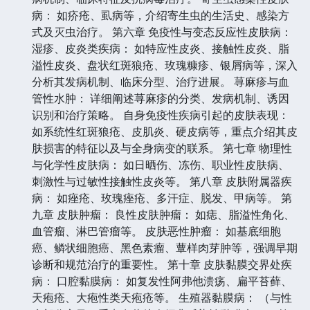
病： 如疥疮、虱病等，介绍寄生虫的生活史、感染方
式及灭虫治疗。 第六章 免疫性与变态反应性皮肤病：
湿疹、皮炎类疾病： 如特应性皮炎、接触性皮炎、脂
溢性皮炎、盘状红斑狼疮、玫瑰糠疹、银屑病等，深入
分析其发病机制、临床分型、治疗进展。 荨麻疹与血
管性水肿： 详细阐述荨麻疹的分类、发病机制、诱因
识别和治疗策略。 自身免疫性疾病引起的皮肤表现：
如系统性红斑狼疮、皮肌炎、硬皮病等，重点介绍其皮
肤损害的特征以及与全身病变的联系。 第七章 物理性
与化学性皮肤病： 如日晒伤、冻伤、职业性皮肤病、
刺激性与过敏性接触性皮炎等。 第八章 皮肤附属器疾
病： 如痤疮、玫瑰痤疮、多汗症、脱发、甲病等。 第
九章 皮肤肿瘤： 良性皮肤肿瘤： 如痣、脂溢性角化、
血管瘤、淋巴管瘤等。 皮肤恶性肿瘤： 如基底细胞
癌、鳞状细胞癌、黑色素瘤、蕈样肉芽肿等，强调早期
诊断和规范治疗的重要性。 第十章 皮肤黏膜交界处疾
病： 口腔黏膜病： 如复发性阿弗他溃疡、扁平苔藓、
天疱疮、大疱性类天疱疮等。 生殖器黏膜病： （与性