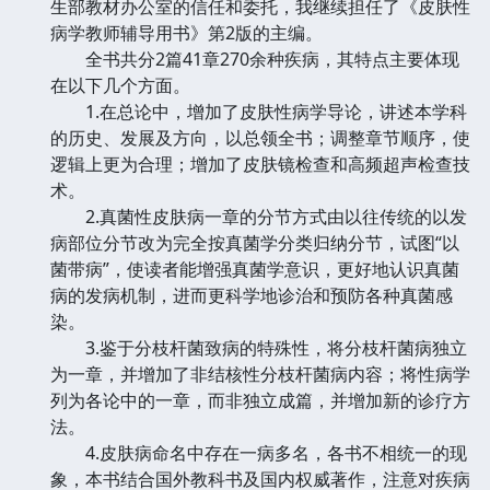
生部教材办公室的信任和委托，我继续担任了《皮肤性
病学教师辅导用书》第2版的主编。
全书共分2篇41章270余种疾病，其特点主要体现
在以下几个方面。
1.在总论中，增加了皮肤性病学导论，讲述本学科
的历史、发展及方向，以总领全书；调整章节顺序，使
逻辑上更为合理；增加了皮肤镜检查和高频超声检查技
术。
2.真菌性皮肤病一章的分节方式由以往传统的以发
病部位分节改为完全按真菌学分类归纳分节，试图“以
菌带病”，使读者能增强真菌学意识，更好地认识真菌
病的发病机制，进而更科学地诊治和预防各种真菌感
染。
3.鉴于分枝杆菌致病的特殊性，将分枝杆菌病独立
为一章，并增加了非结核性分枝杆菌病内容；将性病学
列为各论中的一章，而非独立成篇，并增加新的诊疗方
法。
4.皮肤病命名中存在一病多名，各书不相统一的现
象，本书结合国外教科书及国内权威著作，注意对疾病