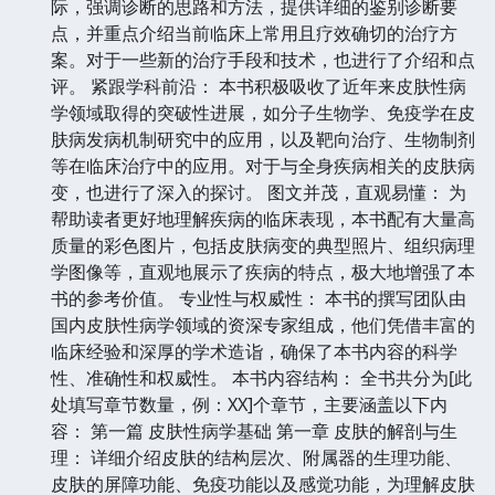
际，强调诊断的思路和方法，提供详细的鉴别诊断要
点，并重点介绍当前临床上常用且疗效确切的治疗方
案。对于一些新的治疗手段和技术，也进行了介绍和点
评。 紧跟学科前沿： 本书积极吸收了近年来皮肤性病
学领域取得的突破性进展，如分子生物学、免疫学在皮
肤病发病机制研究中的应用，以及靶向治疗、生物制剂
等在临床治疗中的应用。对于与全身疾病相关的皮肤病
变，也进行了深入的探讨。 图文并茂，直观易懂： 为
帮助读者更好地理解疾病的临床表现，本书配有大量高
质量的彩色图片，包括皮肤病变的典型照片、组织病理
学图像等，直观地展示了疾病的特点，极大地增强了本
书的参考价值。 专业性与权威性： 本书的撰写团队由
国内皮肤性病学领域的资深专家组成，他们凭借丰富的
临床经验和深厚的学术造诣，确保了本书内容的科学
性、准确性和权威性。 本书内容结构： 全书共分为[此
处填写章节数量，例：XX]个章节，主要涵盖以下内
容： 第一篇 皮肤性病学基础 第一章 皮肤的解剖与生
理： 详细介绍皮肤的结构层次、附属器的生理功能、
皮肤的屏障功能、免疫功能以及感觉功能，为理解皮肤