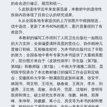
的命名进行修正、规范和统一。
5.皮肤遗传学近年来发展迅速，本教材中的遗传性
疾病内容体现了目前公认的研究成果。
6.从全国各地专家提供的上万张图片中精挑细选，
优中选优，更新了本书40%的图片，图片质量得到了有
效提升。
本教材的编写工作得到了人民卫生出版社一如既往
的大力支持；全体编委满怀高度的责任心、协作精神几
度修订初稿、互相修改校对，为本书的出版付出了辛勤
的努力；全国各地中青年专家为本书提供了大量精美图
片，部分图片来自于《皮肤性病学》学生版（第7版、
第8版）和教师版（第1版）；中南大学湘雅二医院、昆
明医学院承办了本次教材修订的编写工作会议和定稿
会；安徽医科大学第一附属医院皮肤科崔勇、张安平、
林国书、周文明、王培光、杨春俊、王再兴、李卉、刘
盛秀、王红艳、高敏、孙良丹、范星、沈颂科、曾明等
医师和博士、硕士研究生李存涛、张鹏、林艳、郑厚
峰、朱坤举、孙媛媛、蒋小云、房灵等为本书的材料整
理、校对付出了艰苦的劳动，在此一并表示真诚的感