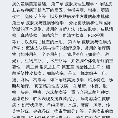
病的发病奠定基础。 第二章 皮肤病理生理学： 阐述皮
肤在各种病理状态下的反应，包括炎症、增生、萎缩、
变性、免疫反应等，以及皮肤病发生发展的基本规律。
第三章 皮肤病与性病诊断学： 介绍皮肤病和性病临床
诊断的基本原则、常用的诊断方法（如皮肤镜、皮肤活
检、真菌镜检、细菌培养、血清学检查、PCR检测
等），以及辅助检查的应用。 第四章 皮肤病与性病治
疗学： 概述皮肤病与性病的治疗原则、常用的治疗药
物（如外用药、全身用药）、物理治疗（如光疗、激
光）、生物治疗、手术治疗等，并强调个体化治疗的重
要性。 第二篇 常见皮肤病 第五章 感染性皮肤病： 细
菌感染性皮肤病： 如脓疱疮、丹毒、蜂窝织炎、疖、
痈、麻风、梅毒等，详细阐述其病原学、临床特点、诊
断与治疗。 真菌感染性皮肤病： 如足癣、体癣、股
癣、头癣、甲癣、念珠菌病等，重点介绍真菌的种类、
感染途径、临床表现及抗真菌治疗。 病毒感染性皮肤
病： 如带状疱疹、单纯疱疹、水痘、麻疹、风疹、传
染性软疣、尖锐湿疣（病毒学部分）等，分析病毒的致
病机制、临床特征及抗病毒治疗。 寄生虫感染性皮肤