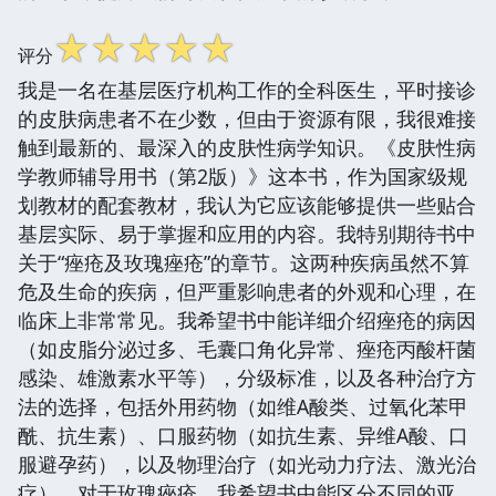
☆
☆
☆
☆
☆
评分
我是一名在基层医疗机构工作的全科医生，平时接诊
的皮肤病患者不在少数，但由于资源有限，我很难接
触到最新的、最深入的皮肤性病学知识。《皮肤性病
学教师辅导用书（第2版）》这本书，作为国家级规
划教材的配套教材，我认为它应该能够提供一些贴合
基层实际、易于掌握和应用的内容。我特别期待书中
关于“痤疮及玫瑰痤疮”的章节。这两种疾病虽然不算
危及生命的疾病，但严重影响患者的外观和心理，在
临床上非常常见。我希望书中能详细介绍痤疮的病因
（如皮脂分泌过多、毛囊口角化异常、痤疮丙酸杆菌
感染、雄激素水平等），分级标准，以及各种治疗方
法的选择，包括外用药物（如维A酸类、过氧化苯甲
酰、抗生素）、口服药物（如抗生素、异维A酸、口
服避孕药），以及物理治疗（如光动力疗法、激光治
疗）。对于玫瑰痤疮，我希望书中能区分不同的亚