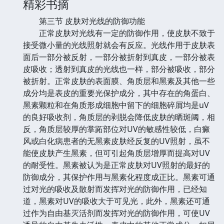
精彩书摘
第三节 皮肤对光线的防御功能
正常皮肤对光线有一定的防御作用，使皮肤不致于
接受微小量的光线照射就会有反应。光线作用于皮肤表
面后一部分被反射，一部分被折射到真皮，一部分被表
皮吸收；透射到真皮的光线也一样，部分被吸收，部分
被折射。正常皮肤的表面膜、角质层和黑素及其他一些
成分均是表皮的重要光保护成分，其中存在的角蛋白、
黑素颗粒和在角质形成细胞中留下的细胞碎屑均是uV
的良好吸收剂，角质层的剥脱会降低皮肤的晒斑阈，相
反，角质层较厚的掌跖部位对UV的敏感性较低，白癜
风或白化病患者的无黑素皮肤经反复的UV照射，虽不
能使皮肤产生黑素，但可引起角质层增厚而提高对UV
的耐受性。黑素被认为是正常皮肤对UV照射的最好的
防御成分，其保护作用与黑素化程度成正比。黑素可通
过对光的吸收及散射而发挥对光的防御作用，已经知
道，黑素对UV的吸收大于可见光，此外，黑素还可通
过作为自由基灭活剂而发挥对光的防御作用，可使UV