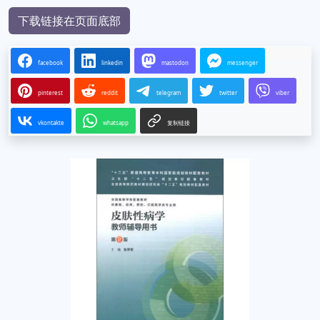
下载链接在页面底部
facebook
linkedin
mastodon
messenger
pinterest
reddit
telegram
twitter
viber
vkontakte
whatsapp
复制链接