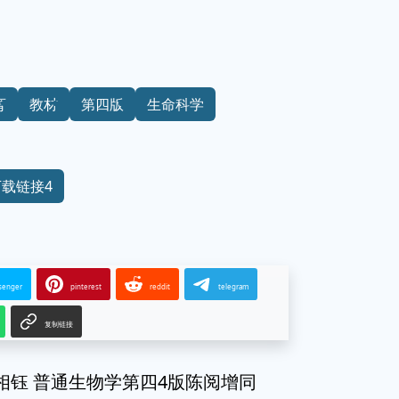
育
教材
第四版
生命科学
下载链接4
senger
pinterest
reddit
telegram
复制链接
相钰 普通生物学第四4版陈阅增同