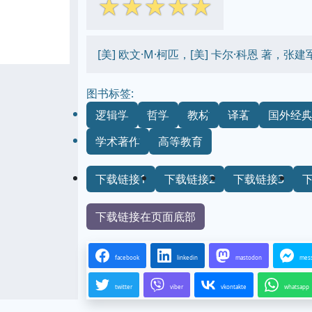
☆
☆
☆
☆
☆
[美] 欧文·M·柯匹，[美] 卡尔·科恩 著，张建
图书标签:
逻辑学
哲学
教材
译著
国外经
学术著作
高等教育
下载链接1
下载链接2
下载链接3
下载链接在页面底部
facebook
linkedin
mastodon
mes
twitter
viber
vkontakte
whatsapp