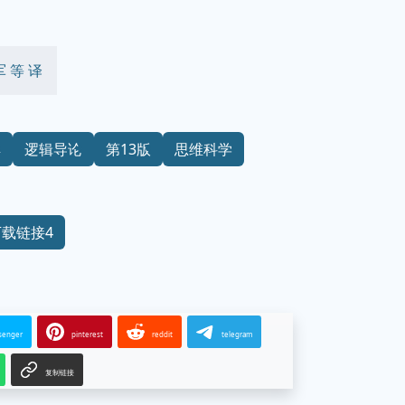
军 等 译
典
逻辑导论
第13版
思维科学
下载链接4
senger
pinterest
reddit
telegram
复制链接