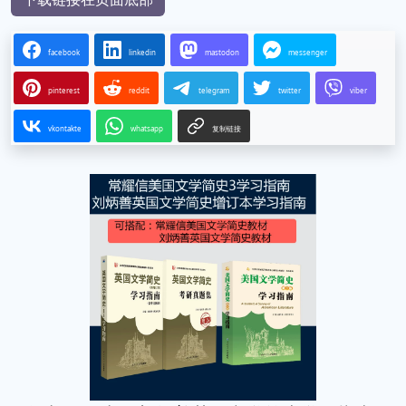
facebook
linkedin
mastodon
messenger
pinterest
reddit
telegram
twitter
viber
vkontakte
whatsapp
复制链接