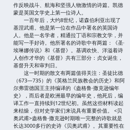
作反映战斗、航海和坚强人物激情的诗篇。凯德
蒙是英国文学史上第一位诗人。
一百年后，大约8世纪，诺森伯利亚出现了
基涅武甫。他是第一位在作品中署名的英国诗
人。他是一名学者，精通拉丁语和宗教文学，并
能写一手好诗。他所署名的诗歌中有两篇：《圣·
埃琳娜传说》和《基督》。基调欢快、洋溢着诗
人创作才华的《基督》共有三部分：贞女诞生，
基督升天和审判日。
这一时期的散文有两篇值得关注：圣徒比德
（673—735）的《英格兰民族教会的历史》和阿
尔弗雷德国王主持编译的《盎格鲁·撒克逊编年
史》，而后者是欧洲最早的编年史，他死后，编
译工作一直持续到12世纪初。虽然这些材料读起
来枯燥，但对史学家们来说具有重要价值。 <贝
奥武甫>盎格鲁·撒克逊时期唯一完整的诗歌就是
长达3000多行的史诗《贝奥武甫》。其重要性在