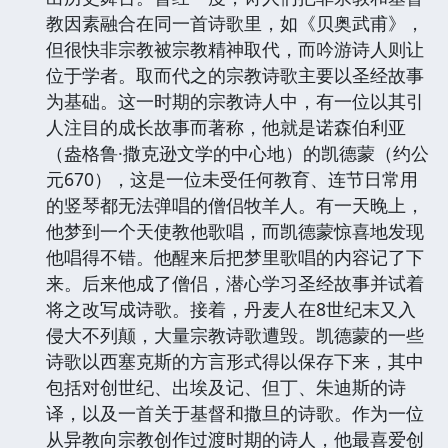
教因素融合在同一首诗歌里，如《贝奥武甫》，
但很快非宗教被宗教精神取代，而吟游诗人则让
位于学者。取而代之的宗教诗歌主要以圣经故事
为基础。这一时期的宗教诗人中，有一位以其引
人注目的成长故事而著称，他就是诺森伯利亚
（盎格鲁·撒克逊文学的中心地）的凯德蒙（约公
元670），这是一位未受任何教育、连节日常用
的竖琴都无法弹唱的僧侣牧羊人。有一天晚上，
他梦到一个天使教他歌唱，而凯德蒙惊喜地发现
他唱得不错。他醒来后把梦里歌唱的内容记了下
来。后来他成了僧侣，潜心学习圣经故事并试着
将之改写成诗歌。接着，丹麦人在8世纪末又入
侵大不列颠，大量宗教诗歌遭毁。凯德蒙的一些
诗歌以西塞克斯的方言形式得以保存下来，其中
包括对创世纪、出埃及记、但丁、朱迪斯的诗
译，以及一首关于基督和撒旦的诗歌。作为一位
从异教向宗教创作过渡时期的诗人，他最喜爱创