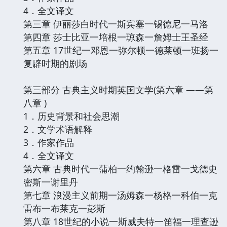
4．全文译文
第三章 伊丽莎白时代一斯宾塞一锡德尼一马洛
第四章 莎士比亚一培根一琼森一詹姆士王圣经
第五章 17世纪一邓恩一弥尔顿一德莱顿一班扬一
复辟时期的剧场
第三部分 古典主义时期英国文学(第六章 ——第
八章 )
1．历史背景和社会思潮
2．文学术语解释
3．作家作品
4．全文译文
第六章 古典时代一蒲柏一约翰逊一格雷一戈德史
密斯一谢里丹
第七章 浪漫主义前期一汤姆森一杨格一科伯一克
雷布一布莱克一彭斯
第八章 18世纪的小说一斯威夫特一笛福一理查逊