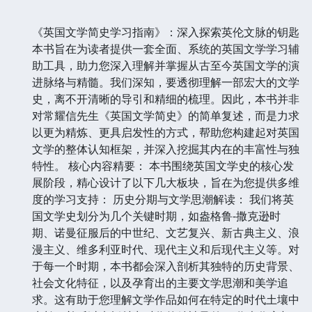
《英国文学简史学习指南》：深入探索英伦文脉的钥匙
本书旨在为读者提供一套全面、系统的英国文学学习辅
助工具，助力您深入理解并掌握从古至今英国文学的演
进脉络与精髓。我们深知，要透彻理解一部宏大的文学
史，离不开清晰的导引和精细的梳理。因此，本书并非
对常耀信先生《英国文学简史》的简单复述，而是力求
以更为精炼、更具启发性的方式，帮助您构建起对英国
文学的整体认知框架，并深入挖掘其内在的丰富性与独
特性。 核心内容精要： 本书围绕英国文学史的核心发
展阶段，精心设计了以下几大板块，旨在为您提供多维
度的学习支持： 历史分期与文学思潮解读： 我们将英
国文学史划分为几个关键时期，如盎格鲁-撒克逊时
期、诺曼征服后的中世纪、文艺复兴、新古典主义、浪
漫主义、维多利亚时代、现代主义和后现代主义等。对
于每一个时期，本书都会深入剖析其独特的历史背景、
社会文化特征，以及孕育出的主要文学思潮和美学追
求。这有助于您理解文学作品如何在特定的时代土壤中