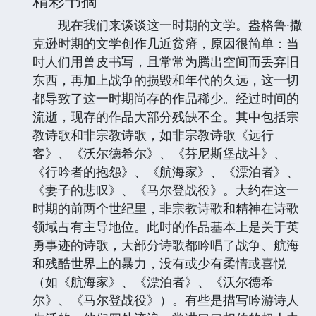
现在我们来谈谈这一时期的文学。盎格鲁·撒
克逊时期的文学创作几近贫瘠，原因很简单：当
时人们用兽皮书写，且常常为腾出空间而丢弃旧
东西，再加上战争的损毁和年代的久远，这一切
都导致了这一时期尚存的作品稀少。经过时间的
流逝，现存的作品大部分残缺不全。其中包括宗
教诗歌和非宗教诗歌，如非宗教诗歌《远行
客》、《沃尔德希尔》、《芬尼斯堡战斗》、
《行吟者的抱怨》、《航海家》、《漂泊者》、
《妻子的悲叹》、《马尔登战役》。大约在这一
时期的前两个世纪里，非宗教诗歌和精神在诗歌
领域占有主导地位。此时的作品基本上是关于英
勇事迹的诗歌，大部分诗歌都吟唱了战争、航海
和残酷世界上的暴力，没有或少有柔情或喜悦
（如《航海家》、《漂泊者》、《沃尔德希
尔》、《马尔登战役》）。有些是描写吟游诗人