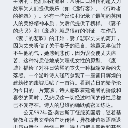
生活的，他们四处流浪，常讲口口相传的超人力
故事为人们提供娱乐（如《远行客》、《行吟者
的抱怨》）。还有一些反映和记录了最初的英国
人的美好精神本质，为后代提供了榜样。《妻子
的悲叹》和《废墟》就是很好的例证。在作品
《妻子的悲叹》的开始，妻子悲叹丈夫的离开，
因为丈夫听信了关于妻子的谣言。她虽无辜但并
不生他的气，她感到悲伤，因为误会使丈夫痛
苦。这种特质使她成为理想女性的原型。《废
墟》描绘了对往日荣耀的丧失一种极端复杂的失
落感。一个游吟诗人碰巧参观了一座昔日辉煌的
建筑物的废墟后赋了一首诗。看到昔日的繁华沦
为今日的一片荒凉，诗人感叹着建造者的骄傲和
喜悦的同时，又悲叹这一切经过时间的侵蚀后都
已不复存在。诗人的思维的确既缜密又练达。
公元597年圣-奥古斯丁征服英国后，随着基
督教和古典文学的广泛传播，异教徒诗歌逐渐退
出历史舞台。曾经一度，诗人们把非宗教和基督