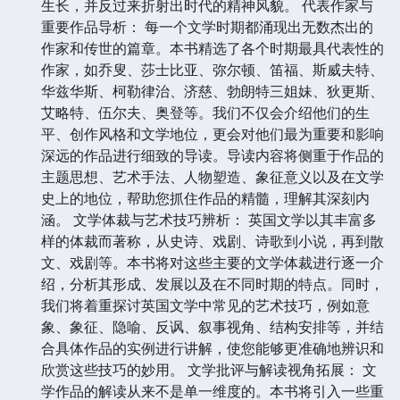
生长，并反过来折射出时代的精神风貌。 代表作家与
重要作品导析： 每一个文学时期都涌现出无数杰出的
作家和传世的篇章。本书精选了各个时期最具代表性的
作家，如乔叟、莎士比亚、弥尔顿、笛福、斯威夫特、
华兹华斯、柯勒律治、济慈、勃朗特三姐妹、狄更斯、
艾略特、伍尔夫、奥登等。我们不仅会介绍他们的生
平、创作风格和文学地位，更会对他们最为重要和影响
深远的作品进行细致的导读。导读内容将侧重于作品的
主题思想、艺术手法、人物塑造、象征意义以及在文学
史上的地位，帮助您抓住作品的精髓，理解其深刻内
涵。 文学体裁与艺术技巧辨析： 英国文学以其丰富多
样的体裁而著称，从史诗、戏剧、诗歌到小说，再到散
文、戏剧等。本书将对这些主要的文学体裁进行逐一介
绍，分析其形成、发展以及在不同时期的特点。同时，
我们将着重探讨英国文学中常见的艺术技巧，例如意
象、象征、隐喻、反讽、叙事视角、结构安排等，并结
合具体作品的实例进行讲解，使您能够更准确地辨识和
欣赏这些技巧的妙用。 文学批评与解读视角拓展： 文
学作品的解读从来不是单一维度的。本书将引入一些重