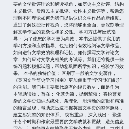
要的文学批评理论和解读视角，如历史主义批评、结构
主义批评、后殖民主义批评、女性主义批评等，帮助您
理解不同理论如何为我们提供认识文学作品的新维度。
通过了解这些批评视角，您将能够更全面、更深刻地理
解文学作品的复杂性和多义性。 学习方法与应试指
导： 为了使您的学习更为高效，本书还提供了实用的
学习方法和应试指导。包括如何有效地阅读文学作品、
如何进行文学史的梳理和记忆、如何撰写文学评论文
章、如何应对文学史相关的考试等。我们还将提供一些
练习题和模拟试题，帮助您巩固所学知识，检验学习效
果。 本书的独特价值： 区别于一般的文学史著作，
《英国文学简史学习指南》更加侧重于“学习”和“辅导”
的功能。我们并非要取代原有的经典教材，而是作为一
本辅助读物，旨在： 化繁为简，提纲挈领： 将纷繁复
杂的文学史知识系统化、条理化，用清晰的逻辑和精准
的语言呈现，帮助您迅速把握英国文学史的整体脉络，
建立起完整的知识体系。 突出重点，深入浅出： 聚焦
于各个时期和作家最重要的文学成就和贡献，避免信息
冗杂，让您能更有效地聚焦于核心内容。同时，力求以